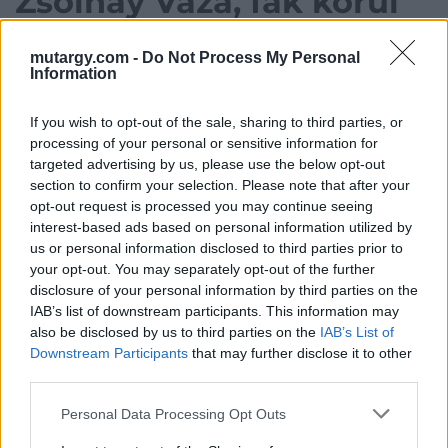
Zsolnay Váza, fák körül
táncoló nőalakokkal,
mutargy.com -
Do Not Process My Personal
Zsolnay, 1900
Information
If you wish to opt-out of the sale, sharing to third parties, or
processing of your personal or sensitive information for
Kerámia, Magasság: 44,4 cm, szélesség: 18 cm,
targeted advertising by us, please use the below opt-out
Jelzés: Domború körpecsét, Masszába nyomott 6101,
section to confirm your selection. Please note that after your
1, 23; a tárgy oldalán Mack Lajos masszába nyomott
opt-out request is processed you may continue seeing
jelzése, egy makk és L betű
interest-based ads based on personal information utilized by
us or personal information disclosed to third parties prior to
your opt-out. You may separately opt-out of the further
Kategória:
Porcelán, kerámia
disclosure of your personal information by third parties on the
Kikiáltási ár:
4 000 000
Ft
IAB’s list of downstream participants. This information may
also be disclosed by us to third parties on the
IAB’s List of
Aukció adatai
Downstream Participants
that may further disclose it to other
third parties.
Aukció neve:
71. Aukció
Personal Data Processing Opt Outs
Aukció dátuma: 2022.12.19