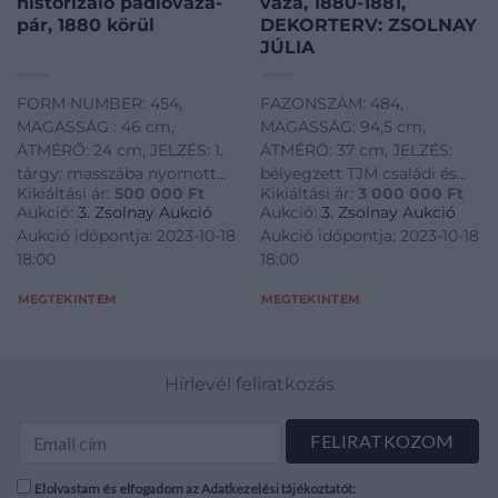
historizáló padlóváza-
váza, 1880-1881,
pár, 1880 körül
DEKORTERV: ZSOLNAY
JÚLIA
FORM NUMBER: 454,
FAZONSZÁM: 484,
MAGASSÁG : 46 cm,
MAGASSÁG: 94,5 cm,
ÁTMÉRŐ: 24 cm, JELZÉS: 1.
ÁTMÉRŐ: 37 cm, JELZÉS:
tárgy: masszába nyomott
bélyegzett TJM családi és
Kikiáltási ár:
500 000
Ft
Kikiáltási ár:
3 000 000
Ft
ZSOLNAY PÉCS és MADE IN
masszába nyomott
Aukció:
3. Zsolnay Aukció
Aukció:
3. Zsolnay Aukció
AUSTRIA-HUNGARIA
ZSOLNAY PÉCS
Aukció időpontja: 2023-10-18
Aukció időpontja: 2023-10-18
márkajelzések, 454, 5,
márkajelzések, masszába
18:00
18:00
valamint 2 darab téglalap
nyomott Z. W. PÉCS
alakú gyári papírcímke
MEGTEKINTEM
MEGTEKINTEM
lekopott írással / Vase No.1,
2. tárgy: bélyegzett, ötto
Hírlevél feliratkozás
Elolvastam és elfogadom az Adatkezelési tájékoztatót: