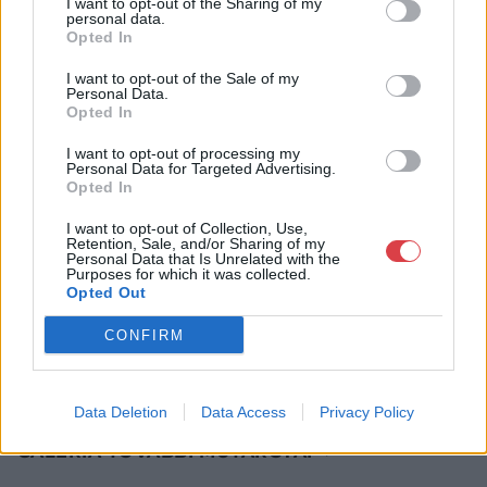
I want to opt-out of the Sharing of my
Aukció ideje: 18:00
personal data.
Opted In
Aukció helye: Budapest Kongresszusi Központ Pátria terem
Tételszám: 5
I want to opt-out of the Sale of my
Personal Data.
Opted In
Eladó adatai
I want to opt-out of processing my
Personal Data for Targeted Advertising.
Eladó:
Virág Judit Galéria
Opted In
Cím: Nemes Zsófia
I want to opt-out of Collection, Use,
Mű-Terem Galéria Kft.
Retention, Sale, and/or Sharing of my
1055 Budapest, Falk Miksa u. 30
Personal Data that Is Unrelated with the
Purposes for which it was collected.
Telefon: 36-1-312-2071, 269-4681 269-4681
Opted Out
Weboldal:
http://www.viragjuditgaleria.hu
CONFIRM
Bemutatkozás: Kiemelkedő kvalitású 19. és 20. századi magyar
festészet és szecessziós Zsolnay kerámiák adás-vétele és
aukcionálása. Exkluzív aukciók évente 3 alkalommal.
Data Deletion
Data Access
Privacy Policy
GALÉRIA TOVÁBBI MŰTÁRGYAI