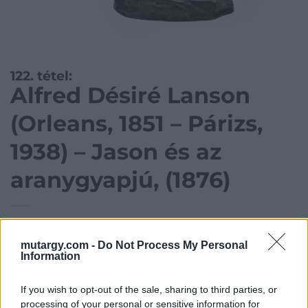
122. tétel:
Alfred Désiré Lanson
(Orleans, 1851 – Párizs,
1938) – Jason és az
aranygyapjú, (1876)
Öntötte: Susse Fréres Editeurs, Paris, bronz, Lasin
scp, m: 74 cm
mutargy.com -
Do Not Process My Personal
Information
Kategória:
Szobor, kisplasztika
If you wish to opt-out of the sale, sharing to third parties, or
Kikiáltási ár:
440 000
Ft
processing of your personal or sensitive information for