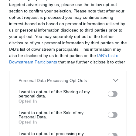
targeted advertising by us, please use the below opt-out
Aukció adatai
section to confirm your selection. Please note that after your
opt-out request is processed you may continue seeing
Aukció neve:
39. Aukció
interest-based ads based on personal information utilized by
us or personal information disclosed to third parties prior to
Aukció dátuma: 2016.12.06
your opt-out. You may separately opt-out of the further
Aukció ideje: 18:00
disclosure of your personal information by third parties on the
IAB’s list of downstream participants. This information may
Aukció helye: 1055 Budapest, Falk Miksa utca 24-26.
also be disclosed by us to third parties on the
IAB’s List of
Tételszám: 122
Downstream Participants
that may further disclose it to other
third parties.
Eladó adatai
Personal Data Processing Opt Outs
Eladó:
Biksady Galéria
I want to opt-out of the Sharing of my
personal data.
Cím: Törő Tamás
Opted In
Biksady Galéria Kft.
1055, Budapest, Falk Miksa u.
I want to opt-out of the Sale of my
24-26.
Personal Data.
Opted In
Telefon: 061/784-1111 061/780-
9307
I want to opt-out of processing my