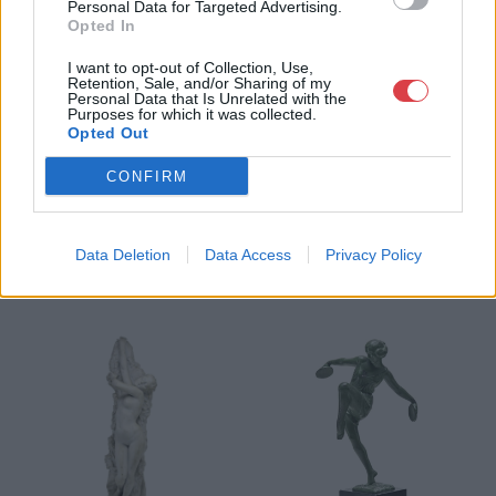
Personal Data for Targeted Advertising.
Weboldal:
Opted In
http://www.biksady.com
I want to opt-out of Collection, Use,
Retention, Sale, and/or Sharing of my
GALÉRIA TOVÁBBI MŰTÁRGYAI
Personal Data that Is Unrelated with the
Purposes for which it was collected.
Opted Out
CONFIRM
Data Deletion
Data Access
Privacy Policy
KAPCSOLÓDÓ MŰTÁRGYAK