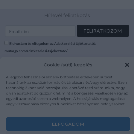
Hírlevél feliratkozás
Elolvastam és elfogadom az Adatkezelési tájékoztatót:
mutargy.com/adatkezelesi-tajekoztato/
Cookie (süti) kezelés
Rólunk
Áraink
Médiaajánlat
ÁSZF
A legjobb felhasználói élmény biztosítása érdekében sütiket
Karrier
Adatvédelem
használunk az eszközinformációk tárolására és/vagy elérésére. Ezen
technológiákhoz való hozzájárulás lehetővé teszi számunkra, hogy
Kapcsolat
Impresszum
olyan adatokat dolgozzunk fel, mint a böngészési viselkedés vagy az
egyedi azonosítók ezen a webhelyen. A hozzájárulás megtagadása
vagy visszavonása bizonyos funkciókat hátrányosan befolyásolhat.
Kövesse a műtárgy.com-ot
ELFOGADOM