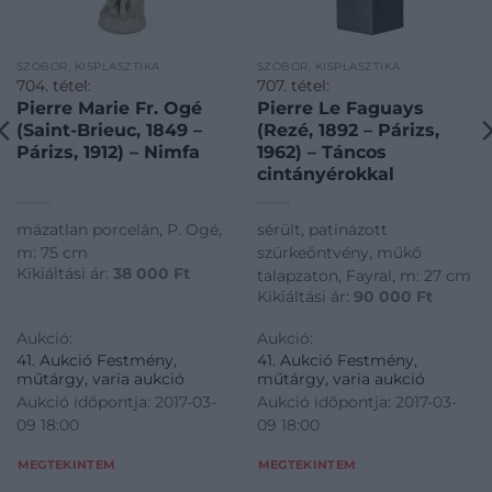
SZOBOR, KISPLASZTIKA
SZOBOR, KISPLASZTIKA
704. tétel:
707. tétel:
Pierre Marie Fr. Ogé
Pierre Le Faguays
(Saint-Brieuc, 1849 –
(Rezé, 1892 – Párizs,
Párizs, 1912) – Nimfa
1962) – Táncos
cintányérokkal
mázatlan porcelán, P. Ogé,
sérült, patinázott
m: 75 cm
szürkeöntvény, műkő
Kikiáltási ár:
38 000
Ft
talapzaton, Fayral, m: 27 cm
Kikiáltási ár:
90 000
Ft
Aukció:
Aukció:
41. Aukció Festmény,
41. Aukció Festmény,
műtárgy, varia aukció
műtárgy, varia aukció
Aukció időpontja: 2017-03-
Aukció időpontja: 2017-03-
09 18:00
09 18:00
MEGTEKINTEM
MEGTEKINTEM