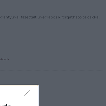
ogantyúval, fazettált üveglapos kiforgatható tálcákkal,
bútorok
sonal or