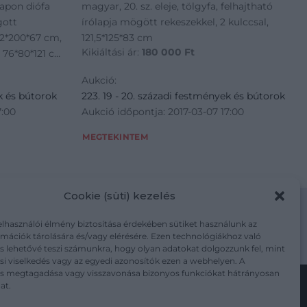
lapon diófa
magyar, 20. sz. eleje, tölgyfa, felhajtható
gott
írólapja mögött rekeszekkel, 2 kulccsal,
112*200*67 cm,
121,5*125*83 cm
Kikiáltási ár:
180 000
Ft
: 76*80*121 cm,
Aukció:
k és bútorok
223. 19 - 20. századi festmények és bútorok
7:00
Aukció időpontja: 2017-03-07 17:00
MEGTEKINTEM
Cookie (süti) kezelés
elhasználói élmény biztosítása érdekében sütiket használunk az
mációk tárolására és/vagy elérésére. Ezen technológiákhoz való
m/adatkezelesi-tajekoztato/
s lehetővé teszi számunkra, hogy olyan adatokat dolgozzunk fel, mint
i viselkedés vagy az egyedi azonosítók ezen a webhelyen. A
ás megtagadása vagy visszavonása bizonyos funkciókat hátrányosan
at.
Kövesse a műtárgy.com-ot