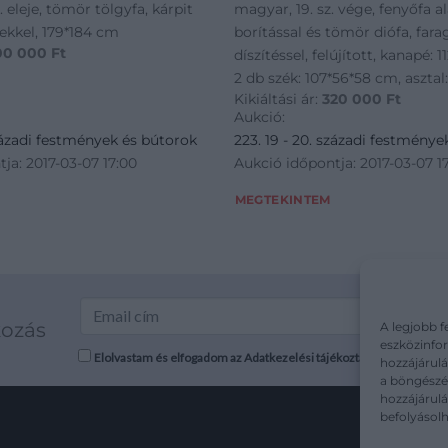
. eleje, tömör tölgyfa, kárpit
magyar, 19. sz. vége, fenyőfa a
ekkel, 179*184 cm
borítással és tömör diófa, fara
00 000
Ft
díszítéssel, felújított, kanapé: 
2 db szék: 107*56*58 cm, asztal
Kikiáltási ár:
320 000
Ft
2 db karszék: 113*61,5*48 cm
Aukció:
századi festmények és bútorok
223. 19 - 20. századi festménye
ja: 2017-03-07 17:00
Aukció időpontja: 2017-03-07 1
MEGTEKINTEM
kozás
A legjobb f
eszközinfor
Elolvastam és elfogadom az Adatkezelési tájékoztatót: mutargy.co
hozzájárulá
a böngészés
hozzájárul
befolyásolh