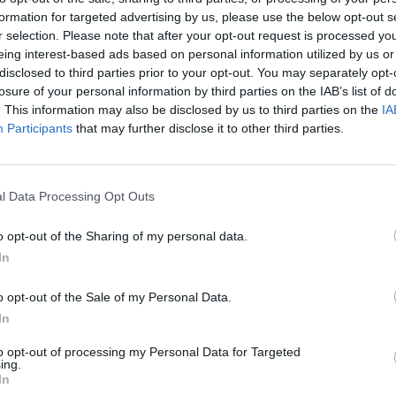
Eladó:
Nagyház
formation for targeted advertising by us, please use the below opt-out s
r selection. Please note that after your opt-out request is processed y
Cím: Müller M
eing interest-based ads based on personal information utilized by us or
Nagyházi Galér
disclosed to third parties prior to your opt-out. You may separately opt-
1055 Budapest,
losure of your personal information by third parties on the IAB’s list of
Telefon: +361 
. This information may also be disclosed by us to third parties on the
IA
Participants
that may further disclose it to other third parties.
Weboldal:
htt
Bemutatkozás: Magas színvonalú festmények és m
ékszerek, néprajzi tárgyak értékesítése és aukc
értékbecslés. Árveréseinkre a tárgyfelvétel folyam
l Data Processing Opt Outs
GALÉRIA TOVÁBBI MŰTÁRGYAI
o opt-out of the Sharing of my personal data.
In
o opt-out of the Sale of my Personal Data.
In
to opt-out of processing my Personal Data for Targeted
ing.
In