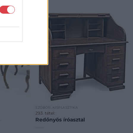
SZOBOR, KISPLASZTIKA
293. tétel:
s
Redőnyös íróasztal