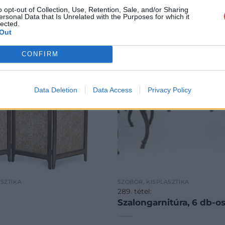
o opt-out of Collection, Use, Retention, Sale, and/or Sharing
ersonal Data that Is Unrelated with the Purposes for which it
lected.
Out
CONFIRM
Data Deletion
Data Access
Privacy Policy
ASZTIKA
SZOBOR, KISPLASZTIKA
289. tétel:
Szalongarnitúra, 6 db-o