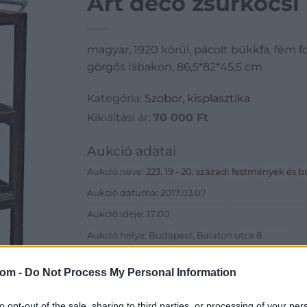
Art deco zsúrkocsi
magyar, 1920 körül, pácolt bükkfa, fém f
görgős lábakon, 86,5*82*45,5 cm
Kategória:
Szobor, kisplasztika
Kikiáltási ár:
70 000
Ft
Aukció adatai
Aukció neve:
223. 19 - 20. századi festmények és 
Aukció dátuma: 2017.03.07
Aukció ideje: 17:00
Aukció helye: Budapest, Balaton utca 8.
Tételszám: 299
com -
Do Not Process My Personal Information
Eladó adatai
to opt-out of the sale, sharing to third parties, or processing of your per