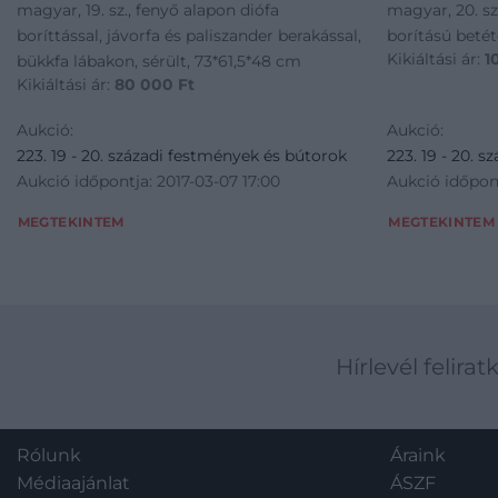
magyar, 19. sz., fenyő alapon diófa
magyar, 20. sz
boríttással, jávorfa és paliszander berakással,
borítású betét
Kikiáltási ár:
1
bükkfa lábakon, sérült, 73*61,5*48 cm
Kikiáltási ár:
80 000
Ft
Aukció:
Aukció:
223. 19 - 20. századi festmények és bútorok
223. 19 - 20. 
Aukció időpontja: 2017-03-07 17:00
Aukció időpont
MEGTEKINTEM
MEGTEKINTEM
Hírlevél felirat
Rólunk
Áraink
Médiaajánlat
ÁSZF