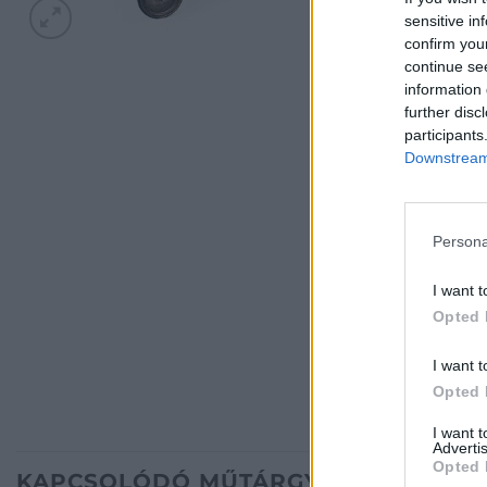
sensitive in
confirm you
continue se
information 
further disc
participants
Downstream 
Persona
I want t
Opted 
I want t
Opted 
I want 
Advertis
Opted 
KAPCSOLÓDÓ MŰTÁRGYAK