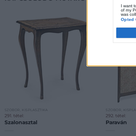
I want t
of my P
was col
Opted 
SZOBOR, KISPLASZTIKA
SZOBOR, KISPL
291. tétel:
292. tétel:
Szalonasztal
Paraván