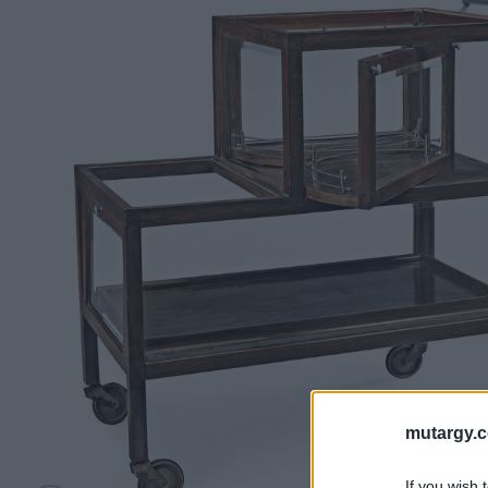
mutargy.
If you wish 