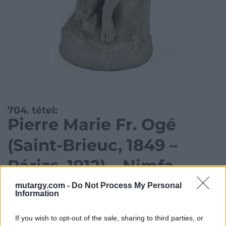
704. tétel:
Pierre Marie Fr. Ogé
(Saint-Brieuc, 1849 –
Párizs, 1912) – Nimfa
mutargy.com -
Do Not Process My Personal
Information
mázatlan porcelán, P. Ogé, m: 75 cm
If you wish to opt-out of the sale, sharing to third parties, or
Kategória:
Szobor, kisplasztika