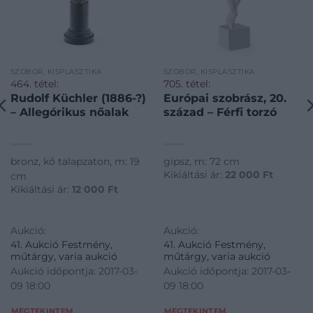
SZOBOR, KISPLASZTIKA
SZOBOR, KISPLASZTIKA
464. tétel:
705. tétel:
Rudolf Küchler (1886-?)
Európai szobrász, 20.
– Allegórikus nőalak
század – Férfi torzó
bronz, kő talapzaton, m: 19
gipsz, m: 72 cm
Kikiáltási ár:
22 000
Ft
cm
Kikiáltási ár:
12 000
Ft
Aukció:
Aukció:
41. Aukció Festmény,
41. Aukció Festmény,
műtárgy, varia aukció
műtárgy, varia aukció
Aukció időpontja: 2017-03-
Aukció időpontja: 2017-03-
09 18:00
09 18:00
MEGTEKINTEM
MEGTEKINTEM