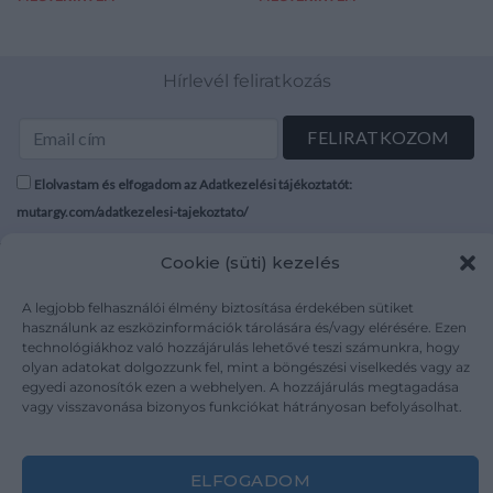
Hírlevél feliratkozás
Elolvastam és elfogadom az Adatkezelési tájékoztatót:
mutargy.com/adatkezelesi-tajekoztato/
Cookie (süti) kezelés
Rólunk
Áraink
Médiaajánlat
ÁSZF
A legjobb felhasználói élmény biztosítása érdekében sütiket
Karrier
Adatvédelem
használunk az eszközinformációk tárolására és/vagy elérésére. Ezen
technológiákhoz való hozzájárulás lehetővé teszi számunkra, hogy
Kapcsolat
Impresszum
olyan adatokat dolgozzunk fel, mint a böngészési viselkedés vagy az
egyedi azonosítók ezen a webhelyen. A hozzájárulás megtagadása
vagy visszavonása bizonyos funkciókat hátrányosan befolyásolhat.
Kövesse a műtárgy.com-ot
ELFOGADOM