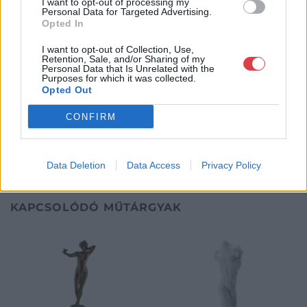
I want to opt-out of processing my
Telefon: 061/784-1111 061/780-
Personal Data for Targeted Advertising.
9307
Opted In
Weboldal:
I want to opt-out of Collection, Use,
http://www.biksady.com
Retention, Sale, and/or Sharing of my
Personal Data that Is Unrelated with the
Purposes for which it was collected.
GALÉRIA TOVÁBBI MŰTÁRGYAI
Opted Out
CONFIRM
Data Deletion
Data Access
Privacy Policy
KAPCSOLÓDÓ MŰTÁRGYAK