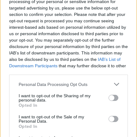
processing of your personal or sensitive information for
Kikiáltási ár:
38 000
Ft
targeted advertising by us, please use the below opt-out
section to confirm your selection. Please note that after your
opt-out request is processed you may continue seeing
Aukció adatai
interest-based ads based on personal information utilized by
us or personal information disclosed to third parties prior to
Aukció neve:
41. Aukció Festmény, műtárgy, varia aukció
your opt-out. You may separately opt-out of the further
Aukció dátuma: 2017.03.09
disclosure of your personal information by third parties on the
IAB’s list of downstream participants. This information may
Aukció ideje: 18:00
also be disclosed by us to third parties on the
IAB’s List of
Aukció helye: 1055 Budapest, Falk Miksa utca 24-26.
Downstream Participants
that may further disclose it to other
third parties.
Tételszám: 704
Personal Data Processing Opt Outs
Eladó adatai
I want to opt-out of the Sharing of my
personal data.
Eladó:
Biksady Galéria
Opted In
Cím: Törő Tamás
I want to opt-out of the Sale of my
Biksady Galéria Kft.
Personal Data.
1055, Budapest, Falk Miksa u.
Opted In
24-26.