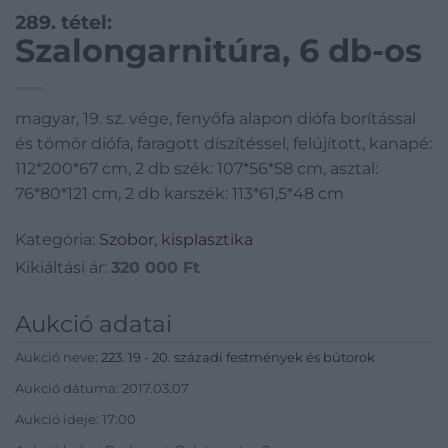
289. tétel:
Szalongarnitúra, 6 db-os
magyar, 19. sz. vége, fenyőfa alapon diófa borítással
és tömör diófa, faragott díszítéssel, felújított, kanapé:
112*200*67 cm, 2 db szék: 107*56*58 cm, asztal:
76*80*121 cm, 2 db karszék: 113*61,5*48 cm
Kategória:
Szobor, kisplasztika
Kikiáltási ár:
320 000
Ft
Aukció adatai
Aukció neve:
223. 19 - 20. századi festmények és bútorok
Aukció dátuma: 2017.03.07
Aukció ideje: 17:00