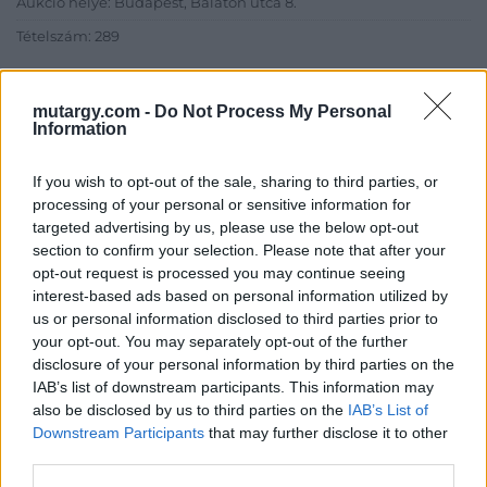
Aukció helye: Budapest, Balaton utca 8.
Tételszám: 289
Eladó adatai
mutargy.com -
Do Not Process My Personal
Information
Eladó:
Nagyházi Galéria és
Aukciósház
If you wish to opt-out of the sale, sharing to third parties, or
Cím: Müller Márta
processing of your personal or sensitive information for
Nagyházi Galéria és Aukciósház
targeted advertising by us, please use the below opt-out
Kft.
section to confirm your selection. Please note that after your
1055 Budapest, Balaton utca 8.
opt-out request is processed you may continue seeing
interest-based ads based on personal information utilized by
Telefon: +361 475 6000 +361
4756005
us or personal information disclosed to third parties prior to
your opt-out. You may separately opt-out of the further
Weboldal:
disclosure of your personal information by third parties on the
http://www.nagyhazi.hu
IAB’s list of downstream participants. This information may
Bemutatkozás: Magas színvonalú festmények és műtárgyak,
also be disclosed by us to third parties on the
IAB’s List of
bútorok, szőnyegek, üveg, porcelán és ezüst tárgyak, ékszerek,
Downstream Participants
that may further disclose it to other
néprajzi tárgyak értékesítése és aukcionálása. Hagyatékok és
third parties.
gyűjtemények árverezése. Ingyenes értékbecslés. Árveréseinkre