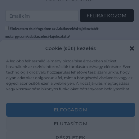
Elolvastam és elfogadom az Adatkezelési tájékoztatót:
mutargy.com/adatkezelesi-tajekoztato/
Cookie (süti) kezelés
Rólunk
Áraink
Médiaajánlat
ÁSZF
A legjobb felhasználói élmény biztosítása érdekében sütiket
használunk az eszközinformációk tárolására és/vagy elérésére. Ezen
Karrier
Adatvédelem
technológiákhoz való hozzájárulás lehetővé teszi számunkra, hogy
Kapcsolat
Impresszum
olyan adatokat dolgozzunk fel, mint a böngészési viselkedés vagy az
egyedi azonosítók ezen a webhelyen. A hozzájárulás megtagadása
vagy visszavonása bizonyos funkciókat hátrányosan befolyásolhat.
Kövesse a műtárgy.com-ot
ELFOGADOM
ELUTASÍTOM
Weboldal és Webshop készítés:
Ferenczi Sándor
RÉSZLETEK