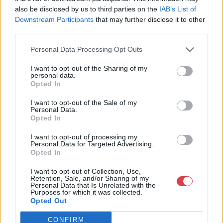
Eladó:
Biksady Galéria
also be disclosed by us to third parties on the
IAB’s List of
Cím: Törő Tamás
Downstream Participants
that may further disclose it to other
Biksady Galéria Kft.
third parties.
1055, Budapest, Falk Miksa u.
24-26.
Personal Data Processing Opt Outs
Telefon: 061/784-1111 061/780-
I want to opt-out of the Sharing of my
9307
personal data.
Opted In
Weboldal:
http://www.biksady.com
I want to opt-out of the Sale of my
Personal Data.
Opted In
GALÉRIA TOVÁBBI MŰTÁRGYAI
I want to opt-out of processing my
Personal Data for Targeted Advertising.
Opted In
I want to opt-out of Collection, Use,
Retention, Sale, and/or Sharing of my
Personal Data that Is Unrelated with the
Purposes for which it was collected.
Opted Out
KAPCSOLÓDÓ MŰTÁRGYAK
CONFIRM