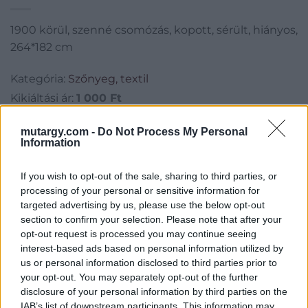
1900 körül, szenné csomózás, kopott, sérült, hiányos,
264*182 cm
Kategória:
Szőnyeg, textil
Kikiáltási ár:
1 000
Ft
mutargy.com -
Do Not Process My Personal
Aukció adatai
Information
Aukció neve:
41. Aukció Festmény, műtárgy, varia aukció
If you wish to opt-out of the sale, sharing to third parties, or
Aukció dátuma: 2017.03.09
processing of your personal or sensitive information for
Aukció ideje: 18:00
targeted advertising by us, please use the below opt-out
section to confirm your selection. Please note that after your
Aukció helye: 1055 Budapest, Falk Miksa utca 24-26.
opt-out request is processed you may continue seeing
Tételszám: 848
interest-based ads based on personal information utilized by
us or personal information disclosed to third parties prior to
your opt-out. You may separately opt-out of the further
Eladó adatai
disclosure of your personal information by third parties on the
IAB’s list of downstream participants. This information may