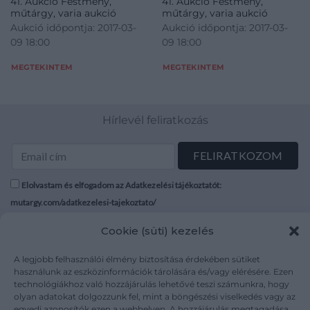
41. Aukció Festmény,
41. Aukció Festmény,
műtárgy, varia aukció
műtárgy, varia aukció
Aukció időpontja: 2017-03-
Aukció időpontja: 2017-03-
09 18:00
09 18:00
MEGTEKINTEM
MEGTEKINTEM
Hírlevél feliratkozás
Elolvastam és elfogadom az Adatkezelési tájékoztatót:
mutargy.com/adatkezelesi-tajekoztato/
Cookie (süti) kezelés
Rólunk
Áraink
Médiaajánlat
ÁSZF
A legjobb felhasználói élmény biztosítása érdekében sütiket
Karrier
Adatvédelem
használunk az eszközinformációk tárolására és/vagy elérésére. Ezen
technológiákhoz való hozzájárulás lehetővé teszi számunkra, hogy
Kapcsolat
Impresszum
olyan adatokat dolgozzunk fel, mint a böngészési viselkedés vagy az
egyedi azonosítók ezen a webhelyen. A hozzájárulás megtagadása