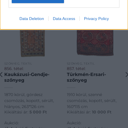
Data Deletion
Data Access
Privacy Policy
SZŐNYEG, TEXTIL
SZŐNYEG, TEXTIL
856. tétel:
857. tétel:
Kaukázusi-Gendje-
Türkmén-Ersari-
szőnyeg
szőnyeg
1870 körül, gördesz
1910 körül, szenné
csomózás, kopott, sérült,
csomózás, kopott, sérült,
hiányos, 263*126 cm
160*115 cm
Kikiáltási ár:
5 000
Ft
Kikiáltási ár:
10 000
Ft
Aukció:
Aukció: