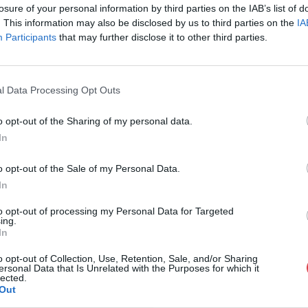
losure of your personal information by third parties on the IAB’s list of
1055, Budapest
. This information may also be disclosed by us to third parties on the
IA
Telefon: 061/7
Participants
that may further disclose it to other third parties.
Weboldal:
htt
GALÉRIA TOVÁBBI MŰTÁRGYAI
l Data Processing Opt Outs
o opt-out of the Sharing of my personal data.
In
o opt-out of the Sale of my Personal Data.
In
to opt-out of processing my Personal Data for Targeted
ing.
In
o opt-out of Collection, Use, Retention, Sale, and/or Sharing
ersonal Data that Is Unrelated with the Purposes for which it
lected.
Out