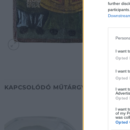
further disc
participants
Downstream 
Persona
I want t
Opted 
I want t
Opted 
KAPCSOLÓDÓ MŰTÁRGYAK
I want 
Advertis
Opted 
I want t
of my P
was col
Opted 