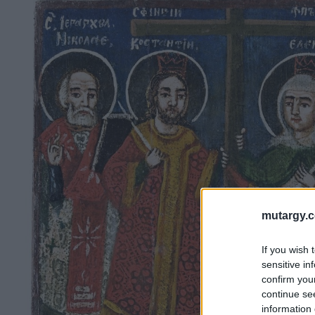
mutargy.
If you wish 
sensitive in
confirm you
continue se
information 