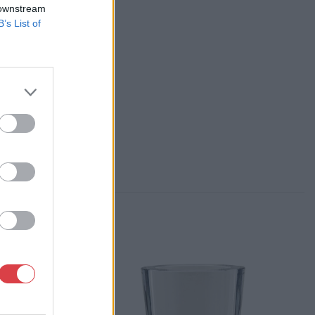
 downstream
, Falk Miksa u. 24-26.
B’s List of
84-1111 061/780-9307
p://www.biksady.com