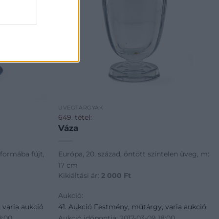
ÜVEGTÁRGYAK
649. tétel:
Váza
 formába fújt,
Európa, 20. század, öntött színtelen üveg, m:
17 cm
Kikiáltási ár:
2 000
Ft
Aukció:
 varia aukció
41. Aukció Festmény, műtárgy, varia aukció
8:00
Aukció időpontja: 2017-03-09 18:00