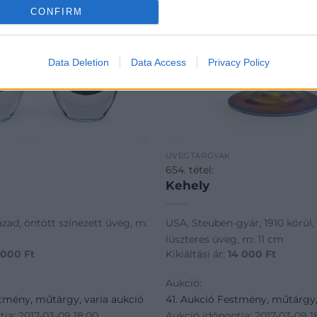
CONFIRM
Data Deletion
Data Access
Privacy Policy
ÜVEGTÁRGYAK
654. tétel:
Kehely
ázad, öntött színezett üveg, m:
USA, Steuben-gyár, 1910 körül,
lüszteres üveg, m: 11 cm
 000
Ft
Kikiáltási ár:
14 000
Ft
Aukció:
stmény, műtárgy, varia aukció
41. Aukció Festmény, műtárgy,
ja: 2017-03-09 18:00
Aukció időpontja: 2017-03-09 1