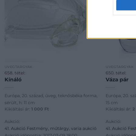
ÜVEGTÁRGYAK
ÜVEGTÁRGYAK
658. tétel:
650. tétel:
Kínáló
Váza pár
Európa, 20. század, üveg, teknősbéka forma,
Európa, 20. sz
sérült, h: 11 cm
15 cm
Kikiáltási ár:
1 000
Ft
Kikiáltási ár:
2
Aukció:
Aukció:
41. Aukció Festmény, műtárgy, varia aukció
41. Aukció Fe
Aukció időpontja: 2017-03-09 18:00
Aukció időpont