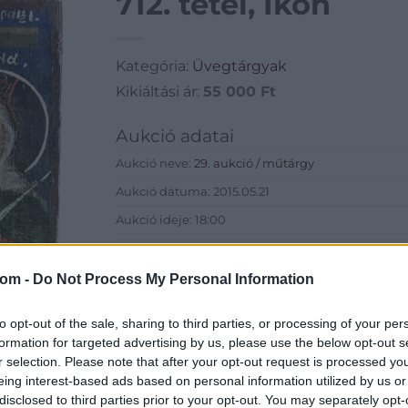
712. tétel, Ikon
Kategória:
Üvegtárgyak
Kikiáltási ár:
55 000
Ft
Aukció adatai
Aukció neve:
29. aukció / műtárgy
Aukció dátuma: 2015.05.21
Aukció ideje: 18:00
Aukció helye: Budapest, Biksady Galéria
Tételszám: 712
com -
Do Not Process My Personal Information
to opt-out of the sale, sharing to third parties, or processing of your per
Eladó adatai
formation for targeted advertising by us, please use the below opt-out s
Eladó:
Biksady
r selection. Please note that after your opt-out request is processed y
eing interest-based ads based on personal information utilized by us or
Cím: Törő Tam
disclosed to third parties prior to your opt-out. You may separately opt-
Biksady Galéria