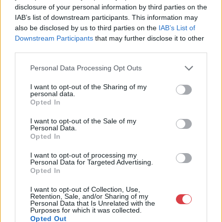
Cím: Müller Márta
disclosure of your personal information by third parties on the
Nagyházi Galéria és Aukciósház
IAB’s list of downstream participants. This information may
Kft.
also be disclosed by us to third parties on the
IAB’s List of
1055 Budapest, Balaton utca 8.
Downstream Participants
that may further disclose it to other
Telefon: +361 475 6000 +361
third parties.
4756005
Personal Data Processing Opt Outs
Weboldal:
http://www.nagyhazi.hu
I want to opt-out of the Sharing of my
personal data.
Bemutatkozás: Magas színvonalú festmények és műtárgyak,
Opted In
bútorok, szőnyegek, üveg, porcelán és ezüst tárgyak, ékszerek,
néprajzi tárgyak értékesítése és aukcionálása. Hagyatékok és
I want to opt-out of the Sale of my
gyűjtemények árverezése. Ingyenes értékbecslés. Árveréseinkre
Personal Data.
a tárgyfelvétel folyamatos.
Opted In
I want to opt-out of processing my
GALÉRIA TOVÁBBI MŰTÁRGYAI
Personal Data for Targeted Advertising.
Opted In
I want to opt-out of Collection, Use,
Retention, Sale, and/or Sharing of my
Personal Data that Is Unrelated with the
Purposes for which it was collected.
Opted Out