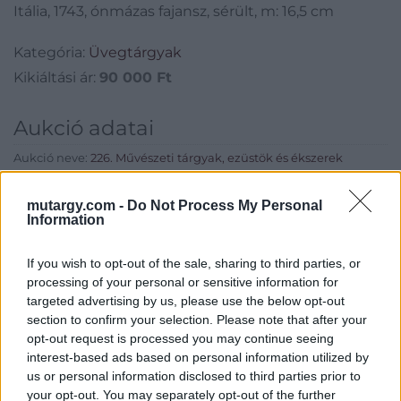
Itália, 1743, ónmázas fajansz, sérült, m: 16,5 cm
Kategória:
Üvegtárgyak
Kikiáltási ár:
90 000
Ft
Aukció adatai
Aukció neve:
226. Művészeti tárgyak, ezüstök és ékszerek
Aukció dátuma: 2017.06.01
mutargy.com -
Do Not Process My Personal
Aukció ideje: 17:00
Information
Aukció helye: Budapest, Balaton utca 8.
If you wish to opt-out of the sale, sharing to third parties, or
Tételszám: 926
processing of your personal or sensitive information for
targeted advertising by us, please use the below opt-out
section to confirm your selection. Please note that after your
Eladó adatai
opt-out request is processed you may continue seeing
Eladó:
Nagyházi Galéria és
interest-based ads based on personal information utilized by
Aukciósház
us or personal information disclosed to third parties prior to
your opt-out. You may separately opt-out of the further