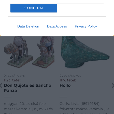
CONFIRM
KAPCSOLÓDÓ MŰTÁRGYAK
Data Deletion
Data Access
Privacy Policy
ÜVEGTÁRGYAK
ÜVEGTÁRGYAK
1123. tétel:
1117. tétel:
Don Qujote és Sancho
Holló
Panza
magyar, 20. sz. első fele,
Gorka Lívia (1891-1984),
mázas kerámia, j.n., m: 21 és
folyatott mázas kerámia, j. a