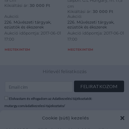
19 cm
talpon: G.L Hungary, m: 17,5
Kikiáltási ár:
30 000
Ft
cm
Kikiáltási ár:
30 000
Ft
Aukció:
Aukció:
226. Művészeti tárgyak,
226. Művészeti tárgyak,
ezüstök és ékszerek
ezüstök és ékszerek
Aukció időpontja: 2017-06-01
Aukció időpontja: 2017-06-01
17:00
17:00
MEGTEKINTEM
MEGTEKINTEM
Hírlevél feliratkozás
Elolvastam és elfogadom az Adatkezelési tájékoztatót:
mutargy.com/adatkezelesi-tajekoztato/
Cookie (süti) kezelés
Rólunk
Áraink
Médiaajánlat
ÁSZF