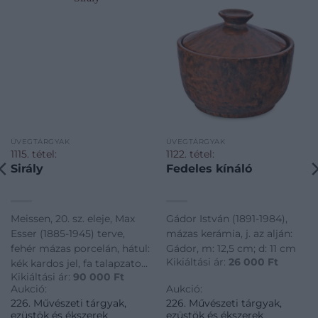
ÜVEGTÁRGYAK
ÜVEGTÁRGYAK
1115. tétel:
1122. tétel:
Sirály
Fedeles kínáló
Meissen, 20. sz. eleje, Max
Gádor István (1891-1984),
Esser (1885-1945) terve,
mázas kerámia, j. az alján:
fehér mázas porcelán, hátul:
Gádor, m: 12,5 cm; d: 11 cm
Kikiáltási ár:
26 000
Ft
kék kardos jel, fa talapzaton,
Kikiáltási ár:
90 000
Ft
m: 39,5 cm
Aukció:
Aukció:
226. Művészeti tárgyak,
226. Művészeti tárgyak,
ezüstök és ékszerek
ezüstök és ékszerek