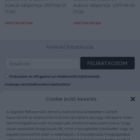
Aukció időpontja: 2017-06-01
Aukció időpontja: 2017-06-01
17:00
17:00
MEGTEKINTEM
MEGTEKINTEM
Hírlevél feliratkozás
Elolvastam és elfogadom az Adatkezelési tájékoztatót:
mutargy.com/adatkezelesi-tajekoztato/
Cookie (süti) kezelés
Rólunk
Áraink
Médiaajánlat
ÁSZF
A legjobb felhasználói élmény biztosítása érdekében sütiket
Karrier
Adatvédelem
használunk az eszközinformációk tárolására és/vagy elérésére. Ezen
technológiákhoz való hozzájárulás lehetővé teszi számunkra, hogy
Kapcsolat
Impresszum
olyan adatokat dolgozzunk fel, mint a böngészési viselkedés vagy az
egyedi azonosítók ezen a webhelyen. A hozzájárulás megtagadása
vagy visszavonása bizonyos funkciókat hátrányosan befolyásolhat.