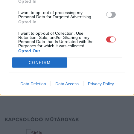
Opted In
4756005
I want to opt-out of processing my
Weboldal:
Personal Data for Targeted Advertising.
http://www.nagyhazi.hu
Opted In
Bemutatkozás: Magas színvonalú festmények és műtárgyak,
I want to opt-out of Collection, Use,
bútorok, szőnyegek, üveg, porcelán és ezüst tárgyak, ékszerek,
Retention, Sale, and/or Sharing of my
néprajzi tárgyak értékesítése és aukcionálása. Hagyatékok és
Personal Data that Is Unrelated with the
Purposes for which it was collected.
gyűjtemények árverezése. Ingyenes értékbecslés. Árveréseinkre
Opted Out
a tárgyfelvétel folyamatos.
CONFIRM
GALÉRIA TOVÁBBI MŰTÁRGYAI
Data Deletion
Data Access
Privacy Policy
KAPCSOLÓDÓ MŰTÁRGYAK