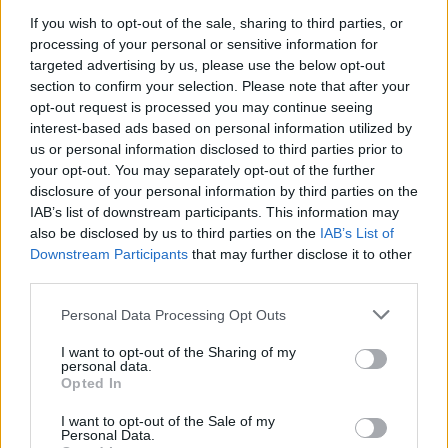
If you wish to opt-out of the sale, sharing to third parties, or
Aukció adatai
processing of your personal or sensitive information for
targeted advertising by us, please use the below opt-out
Aukció neve:
226. Művészeti tárgyak, ezüstök és ékszerek
section to confirm your selection. Please note that after your
opt-out request is processed you may continue seeing
Aukció dátuma: 2017.06.01
interest-based ads based on personal information utilized by
Aukció ideje: 17:00
us or personal information disclosed to third parties prior to
your opt-out. You may separately opt-out of the further
Aukció helye: Budapest, Balaton utca 8.
disclosure of your personal information by third parties on the
Tételszám: 902
IAB’s list of downstream participants. This information may
also be disclosed by us to third parties on the
IAB’s List of
Downstream Participants
that may further disclose it to other
Eladó adatai
third parties.
Eladó:
Nagyházi Galéria és
Personal Data Processing Opt Outs
Aukciósház
Cím: Müller Márta
I want to opt-out of the Sharing of my
personal data.
Nagyházi Galéria és Aukciósház
Opted In
Kft.
1055 Budapest, Balaton utca 8.
I want to opt-out of the Sale of my
Personal Data.
Telefon: +361 475 6000 +361