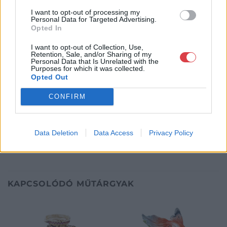
Weboldal:
I want to opt-out of processing my
http://www.nagyhazi.hu
Personal Data for Targeted Advertising.
Opted In
Bemutatkozás: Magas színvonalú festmények és műtárgyak,
bútorok, szőnyegek, üveg, porcelán és ezüst tárgyak, ékszerek,
I want to opt-out of Collection, Use,
néprajzi tárgyak értékesítése és aukcionálása. Hagyatékok és
Retention, Sale, and/or Sharing of my
gyűjtemények árverezése. Ingyenes értékbecslés. Árveréseinkre
Personal Data that Is Unrelated with the
Purposes for which it was collected.
a tárgyfelvétel folyamatos.
Opted Out
GALÉRIA TOVÁBBI MŰTÁRGYAI
CONFIRM
Data Deletion
Data Access
Privacy Policy
KAPCSOLÓDÓ MŰTÁRGYAK