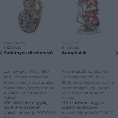
ÜVEGTÁRGYAK
ÜVEGTÁRGYAK
1112. tétel:
1114. tétel:
Sárkányos díszkancsó
Aranyhalak
Zsolnay-gyár, Pécs, 1890
Rosenthal, 20. sz. első fele,
körül, festett, aranyozott
Fritz Heidenreich (1895-
fehércserép, jelezve az alján:
1966) terve, festett porcelán,
masszába nyomott "Zsolnay
jelzett az alján, egy uszony
Kikiáltási ár:
90 000
Ft
Kikiáltási ár:
80 000
Ft
Pécs" és a Testvérek jelével,
restaurált, m: 39 cm
Aukció:
Aukció:
formaszám: 781, m: 20,5 cm
226. Művészeti tárgyak,
226. Művészeti tárgyak,
ezüstök és ékszerek
ezüstök és ékszerek
Aukció időpontja: 2017-06-01
Aukció időpontja: 2017-06-01