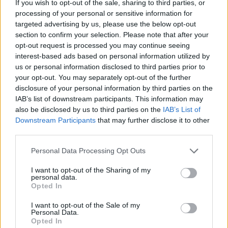
Aukció adatai
If you wish to opt-out of the sale, sharing to third parties, or
processing of your personal or sensitive information for
Aukció neve:
226. Művészeti tárgyak, ezüstök és ékszerek
targeted advertising by us, please use the below opt-out
section to confirm your selection. Please note that after your
Aukció dátuma: 2017.06.01
opt-out request is processed you may continue seeing
Aukció ideje: 17:00
interest-based ads based on personal information utilized by
us or personal information disclosed to third parties prior to
Aukció helye: Budapest, Balaton utca 8.
your opt-out. You may separately opt-out of the further
Tételszám: 905
disclosure of your personal information by third parties on the
IAB’s list of downstream participants. This information may
also be disclosed by us to third parties on the
IAB’s List of
Eladó adatai
Downstream Participants
that may further disclose it to other
third parties.
Eladó:
Nagyházi Galéria és
Aukciósház
Personal Data Processing Opt Outs
Cím: Müller Márta
I want to opt-out of the Sharing of my
Nagyházi Galéria és Aukciósház
personal data.
Kft.
Opted In
1055 Budapest, Balaton utca 8.
I want to opt-out of the Sale of my
Telefon: +361 475 6000 +361
Personal Data.
4756005
Opted In