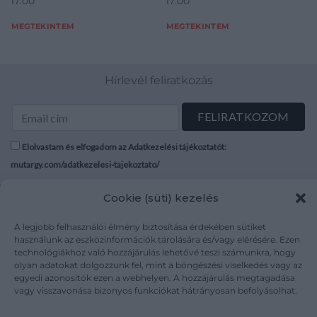
17:00
17:00
MEGTEKINTEM
MEGTEKINTEM
Hírlevél feliratkozás
Elolvastam és elfogadom az Adatkezelési tájékoztatót:
mutargy.com/adatkezelesi-tajekoztato/
Cookie (süti) kezelés
Rólunk
Áraink
Médiaajánlat
ÁSZF
A legjobb felhasználói élmény biztosítása érdekében sütiket
Karrier
Adatvédelem
használunk az eszközinformációk tárolására és/vagy elérésére. Ezen
technológiákhoz való hozzájárulás lehetővé teszi számunkra, hogy
Kapcsolat
Impresszum
olyan adatokat dolgozzunk fel, mint a böngészési viselkedés vagy az
egyedi azonosítók ezen a webhelyen. A hozzájárulás megtagadása
vagy visszavonása bizonyos funkciókat hátrányosan befolyásolhat.
Kövesse a műtárgy.com-ot