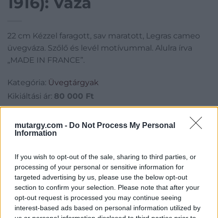
1916): Váza
22 cm Kézzel faragott, sav maratott, Legras cameo
üvegváza. Szőlő és levél motívummal. Alulra írva
„MADE IN FRANCE”.
Kategória:
Üvegtárgyak
Kikiáltási ár:
80 000
Ft
Aukció adatai
mutargy.com -
Do Not Process My Personal
Information
Aukció neve:
17. online művészeti árverés
Aukció dátuma: 2022.12.05
If you wish to opt-out of the sale, sharing to third parties, or
processing of your personal or sensitive information for
Aukció ideje: 19:00
targeted advertising by us, please use the below opt-out
Aukció helye:
http://www.bodaofart.com
section to confirm your selection. Please note that after your
opt-out request is processed you may continue seeing
Tételszám: 101
interest-based ads based on personal information utilized by
us or personal information disclosed to third parties prior to