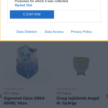
Purposes for which it was collected.
Opted Out
CONFIRM
KAPCSOLÓDÓ MŰTÁRGYAK
Data Deletion
Data Access
Privacy Policy
ÜVEGTÁRGYAK
ÜVEGTÁRGYAK
100. tétel:
107. tétel:
Sigmond Géza (1950-
Üveg tejkiöntő Angol
2008): Váza
III. György