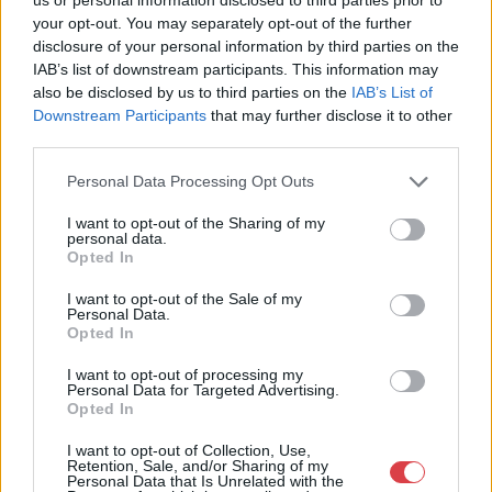
your opt-out. You may separately opt-out of the further
Eladó adatai
disclosure of your personal information by third parties on the
Eladó:
Boda Gallery of Art
IAB’s list of downstream participants. This information may
also be disclosed by us to third parties on the
IAB’s List of
Cím: Boda Péter
Downstream Participants
that may further disclose it to other
Boda Galéria és Aukciósház
third parties.
Budapest
1111.Budapest Bartók Béla út 34
Personal Data Processing Opt Outs
1111
I want to opt-out of the Sharing of my
Telefon: (06-20) 519-08-91 ; (06-1)
personal data.
784-5852
Opted In
Weboldal:
I want to opt-out of the Sale of my
http://www.bodaofart.com
Personal Data.
Opted In
Bemutatkozás: Galériánk 2012-ben kezdett el foglalkozni
árverések rendezésével, festményeket, művészeti tárgyakat,
I want to opt-out of processing my
kínálunk és keresünk.
Personal Data for Targeted Advertising.
Opted In
GALÉRIA TOVÁBBI MŰTÁRGYAI
I want to opt-out of Collection, Use,
Retention, Sale, and/or Sharing of my
Personal Data that Is Unrelated with the