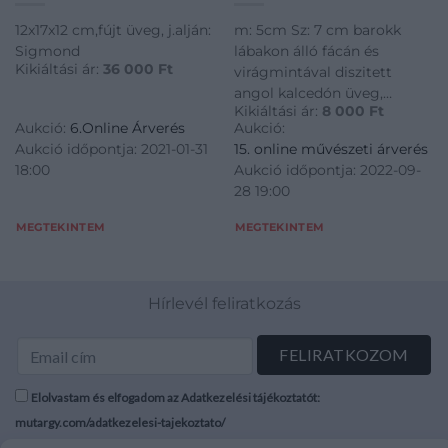
12x17x12 cm,fújt üveg, j.alján:
m: 5cm Sz: 7 cm barokk
Sigmond
lábakon álló fácán és
Kikiáltási ár:
36 000
Ft
virágmintával diszitett
angol kalcedón üveg,
Kikiáltási ár:
8 000
Ft
jelezve belül,
Aukció:
6.Online Árverés
Aukció:
Aukció időpontja: 2021-01-31
15. online művészeti árverés
18:00
Aukció időpontja: 2022-09-
28 19:00
MEGTEKINTEM
MEGTEKINTEM
Hírlevél feliratkozás
Elolvastam és elfogadom az Adatkezelési tájékoztatót:
mutargy.com/adatkezelesi-tajekoztato/