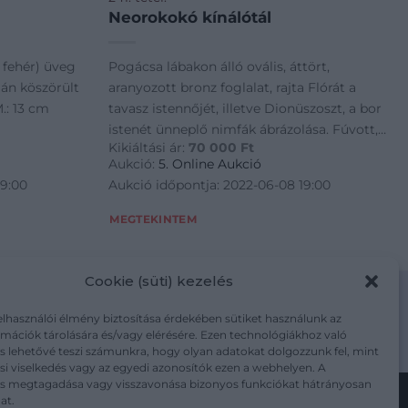
Neorokokó kínálótál
 fehér) üveg
Pogácsa lábakon álló ovális, áttört,
lán köszörült
aranyozott bronz foglalat, rajta Flórát a
M.: 13 cm
tavasz istennőjét, illetve Dionüszoszt, a bor
istenét ünneplő nimfák ábrázolása. Fúvott,
Kikiáltási ár:
70 000
Ft
színtelen, pótolt üvegbetétjének peremén
Aukció:
5. Online Aukció
kisebb csorbák. XIX. század vége. M.: 29,5 ×
19:00
Aukció időpontja: 2022-06-08 19:00
MEGTEKINTEM
Cookie (süti) kezelés
elhasználói élmény biztosítása érdekében sütiket használunk az
mációk tárolására és/vagy elérésére. Ezen technológiákhoz való
m/adatkezelesi-tajekoztato/
s lehetővé teszi számunkra, hogy olyan adatokat dolgozzunk fel, mint
i viselkedés vagy az egyedi azonosítók ezen a webhelyen. A
ás megtagadása vagy visszavonása bizonyos funkciókat hátrányosan
at.