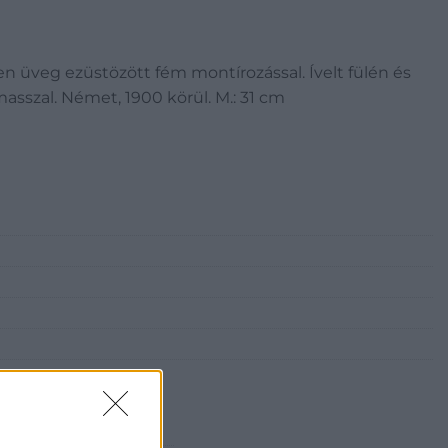
en üveg ezüstözött fém montírozással. Ívelt fülén és
masszal. Német, 1900 körül. M.: 31 cm