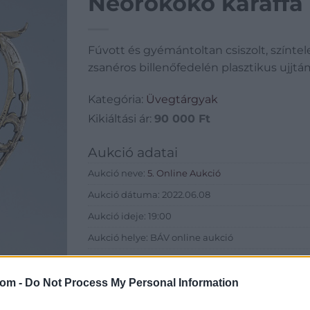
Neorokokó karaffa
Fúvott és gyémántoltan csiszolt, színtel
zsanéros billenőfedelén plasztikus ujjtá
Kategória:
Üvegtárgyak
Kikiáltási ár:
90 000
Ft
Aukció adatai
Aukció neve:
5. Online Aukció
Aukció dátuma: 2022.06.08
Aukció ideje: 19:00
Aukció helye: BÁV online aukció
Tételszám: 260
com -
Do Not Process My Personal Information
Eladó adatai