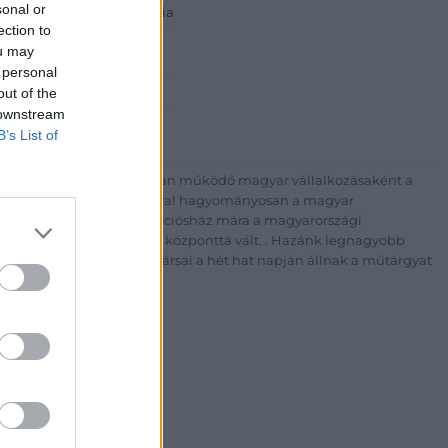
sonal or
 ART Aukciósház és Galéria
ection to
Rt.
ou may
est, Csalogány u. 23-33.
 personal
out of the
 1) 331 0513
 downstream
http://bav-art.hu
B’s List of
 esztendeje jogfolytonosan működő magyar vállalkozásaként a
télyével és megbízhatóságával hagyományosan a magyar
7-ben megújult BÁV Aukciósház mára a magyarországi
kereskedelmi és árverési központtá vált. . Hazánk legnagyobb
 ZRt. felkészült munkatársai a hét hat napján állnak a műtárgyat