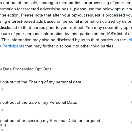
to opt-out of the sale, sharing to third parties, or processing of your per
Eladó:
BÁV
formation for targeted advertising by us, please use the below opt-out s
Cím: BÁV Z
r selection. Please note that after your opt-out request is processed y
1027 Budap
eing interest-based ads based on personal information utilized by us or
disclosed to third parties prior to your opt-out. You may separately opt-
Telefon: (06
losure of your personal information by third parties on the IAB’s list of
Weboldal:
. This information may also be disclosed by us to third parties on the
IA
Participants
that may further disclose it to other third parties.
Bemutatkozás: Az ország legnagyobb múltú, 240
BÁV ZRt. óriási tapasztalatával, szakmai tekin
műkereskedelem meghatározó szereplője. A 200
l Data Processing Opt Outs
műkereskedelem egyik legfontosabb színterévé, 
műkereskedelmi üzlethálózatával rendelkező BÁV
o opt-out of the Sharing of my personal data.
eladni, vagy venni kívánók rendelkezésére.
In
GALÉRIA TOVÁBBI MŰTÁRGYAI
o opt-out of the Sale of my Personal Data.
In
to opt-out of processing my Personal Data for Targeted
ing.
In