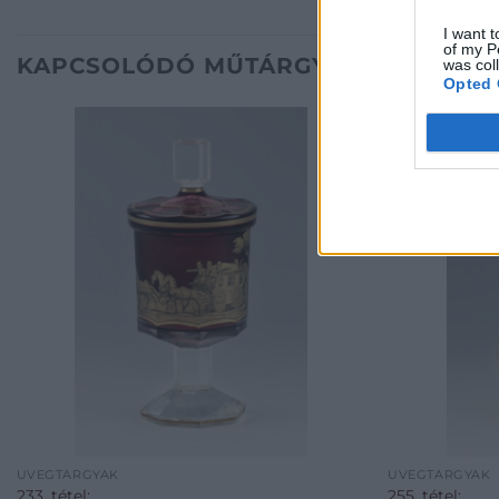
I want t
of my P
KAPCSOLÓDÓ MŰTÁRGYAK
was col
Opted 
ÜVEGTÁRGYAK
ÜVEGTÁRGYAK
233. tétel:
255. tétel: