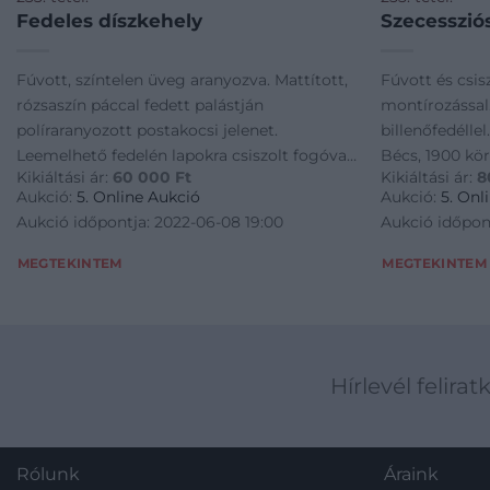
Fedeles díszkehely
Szecesszió
Fúvott, színtelen üveg aranyozva. Mattított,
Fúvott és csis
rózsaszín páccal fedett palástján
montírozással. 
políraranyozott postakocsi jelenet.
billenőfedéllel
Leemelhető fedelén lapokra csiszolt fogóval.
Bécs, 1900 kör
Kikiáltási ár:
60 000
Ft
Kikiáltási ár:
8
Cseh, 1930 körül. M.: 21 cm
Neuwirth: I/30
Aukció:
5. Online Aukció
Aukció:
5. Onl
Aukció időpontja: 2022-06-08 19:00
Aukció időpon
MEGTEKINTEM
MEGTEKINTEM
Hírlevél felirat
Rólunk
Áraink