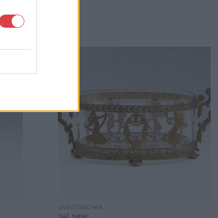
ÜVEGTÁRGYAK
241. tétel: