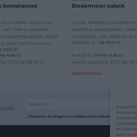
s boroskancsó
Biedermeier palack
zolt, színtelen üveg ezüst
Fúvott, kétrétegű (színtelen és
Ívelt füllel és zsanéros
pasztózus aranyfestéssel. Olda
. Üvegbetétje pótlás. Jelzett:
virágdíszek. Cseh, 1860 körül. 
Kikiáltási ár:
48 000
Ft
ül, Josef Carl Klinkosch.
0 000
Ft
1. M.: 28 cm
ine Aukció
Aukció:
5. Online Aukció
tja: 2022-06-08 19:00
Aukció időpontja: 2022-06-08 
MEGTEKINTEM
kozás
A legjobb f
eszközinfor
Elolvastam és elfogadom az Adatkezelési tájékoztatót: mutargy.co
hozzájárulá
a böngészés
hozzájárul
befolyásolh