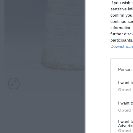
If you wish 
sensitive in
confirm you
continue se
information 
further disc
participants
Downstream 
Persona
I want t
Opted 
I want t
Opted 
I want 
Advertis
Opted 