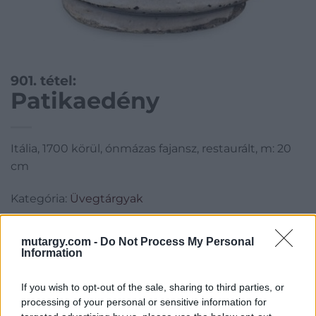
901. tétel:
Patikaedény
Itália, 1700 körül, ónmázas fajansz, restaurált, m: 20
cm
Kategória:
Üvegtárgyak
Kikiáltási ár:
120 000
Ft
mutargy.com -
Do Not Process My Personal
Information
Aukció adatai
Aukció neve:
226. Művészeti tárgyak, ezüstök és ékszerek
If you wish to opt-out of the sale, sharing to third parties, or
processing of your personal or sensitive information for
Aukció dátuma: 2017.06.01