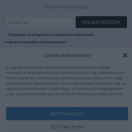
Hírlevél feliratkozás
Elolvastam és elfogadom az Adatkezelési tájékoztatót:
mutargy.com/adatkezelesi-tajekoztato/
Cookie (süti) kezelés
Rólunk
Áraink
Médiaajánlat
ÁSZF
A legjobb felhasználói élmény biztosítása érdekében sütiket
Karrier
Adatvédelem
használunk az eszközinformációk tárolására és/vagy elérésére. Ezen
technológiákhoz való hozzájárulás lehetővé teszi számunkra, hogy
Kapcsolat
Impresszum
olyan adatokat dolgozzunk fel, mint a böngészési viselkedés vagy az
egyedi azonosítók ezen a webhelyen. A hozzájárulás megtagadása
vagy visszavonása bizonyos funkciókat hátrányosan befolyásolhat.
Kövesse a műtárgy.com-ot
ELFOGADOM
ELUTASÍTOM