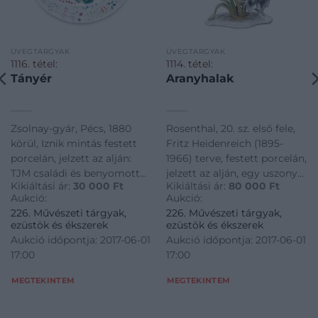
ÜVEGTÁRGYAK
ÜVEGTÁRGYAK
1116. tétel:
1114. tétel:
Tányér
Aranyhalak
Zsolnay-gyár, Pécs, 1880
Rosenthal, 20. sz. első fele,
körül, Iznik mintás festett
Fritz Heidenreich (1895-
porcelán, jelzett az alján:
1966) terve, festett porcelán,
TJM családi és benyomott
jelzett az alján, egy uszony
Kikiáltási ár:
30 000
Ft
Kikiáltási ár:
80 000
Ft
"Zsolnay Pécs" jelzettel,
restaurált, m: 39 cm
Aukció:
Aukció:
formaszám: 5300,
226. Művészeti tárgyak,
226. Művészeti tárgyak,
aranyozása kopott, d: 26,5
ezüstök és ékszerek
ezüstök és ékszerek
cm
Aukció időpontja: 2017-06-01
Aukció időpontja: 2017-06-01
17:00
17:00
MEGTEKINTEM
MEGTEKINTEM