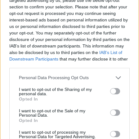
targeted advertising by us, please use the below opt-out
Aukció ideje: 17:00
section to confirm your selection. Please note that after your
opt-out request is processed you may continue seeing
Aukció helye: Budapest, Balaton utca 8.
interest-based ads based on personal information utilized by
Tételszám: 901
us or personal information disclosed to third parties prior to
your opt-out. You may separately opt-out of the further
disclosure of your personal information by third parties on the
Eladó adatai
IAB’s list of downstream participants. This information may
also be disclosed by us to third parties on the
IAB’s List of
Eladó:
Nagyházi Galéria és
Downstream Participants
that may further disclose it to other
Aukciósház
third parties.
Cím: Müller Márta
Nagyházi Galéria és Aukciósház
Personal Data Processing Opt Outs
Kft.
1055 Budapest, Balaton utca 8.
I want to opt-out of the Sharing of my
personal data.
Telefon: +361 475 6000 +361
Opted In
4756005
I want to opt-out of the Sale of my
Weboldal:
Personal Data.
http://www.nagyhazi.hu
Opted In
Bemutatkozás: Magas színvonalú festmények és műtárgyak,
I want to opt-out of processing my
bútorok, szőnyegek, üveg, porcelán és ezüst tárgyak, ékszerek,
Personal Data for Targeted Advertising.