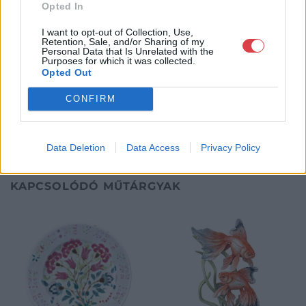
Opted In
néprajzi tárgyak értékesítése és aukcionálása. Hagyatékok és
gyűjtemények árverezése. Ingyenes értékbecslés. Árveréseinkre
I want to opt-out of Collection, Use,
a tárgyfelvétel folyamatos.
Retention, Sale, and/or Sharing of my
Personal Data that Is Unrelated with the
Purposes for which it was collected.
GALÉRIA TOVÁBBI MŰTÁRGYAI
Opted Out
CONFIRM
Data Deletion
Data Access
Privacy Policy
KAPCSOLÓDÓ MŰTÁRGYAK