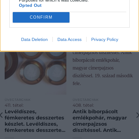
Opted Out
CONFIRM
KAPCSOLÓDÓ MŰTÁRGYAK
Data Deletion
Data Access
Privacy Policy
ÜVEGTÁRGYAK
ÜVEGTÁRGYAK
411. tétel:
408. tétel:
Levéldíszes,
Antik bíborpácolt
fémkeretes desszertes
emlékpohár, magyar
készlet. Levéldíszes,
címerpajzsos
fémkeretes desszertes
díszítéssel. Antik
készlet. 6 kistányér és 1
bíborpácolt