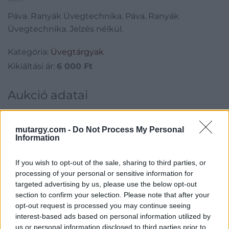
Páva. Ranyák Üvegtechnika. Páva. Ranyák
Üvegtechnika. Jelzés nélkül.
Kategória:
Üvegtárgyak
Kikiáltási ár:
6 000
Ft
Aukció adatai
Aukció neve:
120. Mike Portobello árverés
Aukció dátuma: 2023.12.03
mutargy.com -
Do Not Process My Personal
Information
Aukció ideje: 18:00
Aukció helye:
https://aukcio.net
If you wish to opt-out of the sale, sharing to third parties, or
processing of your personal or sensitive information for
Tételszám: 412
targeted advertising by us, please use the below opt-out
section to confirm your selection. Please note that after your
Eladó adatai
opt-out request is processed you may continue seeing
interest-based ads based on personal information utilized by
Eladó:
Aukcio.net - Mike
us or personal information disclosed to third parties prior to