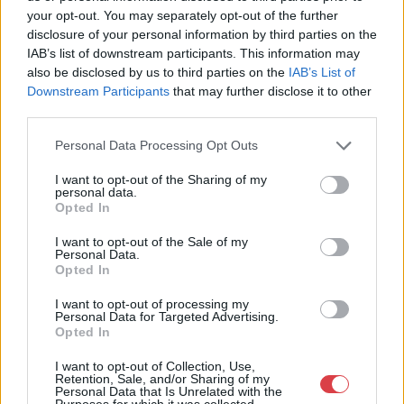
Portobello Aukciósház
your opt-out. You may separately opt-out of the further
disclosure of your personal information by third parties on the
Cím: Vízkeleti Lívia
IAB’s list of downstream participants. This information may
Mipo Kft
also be disclosed by us to third parties on the
IAB’s List of
Budapest
Downstream Participants
that may further disclose it to other
+36703805044
third parties.
1053
Telefon: +36703805044
Personal Data Processing Opt Outs
Weboldal:
http://www.aukcio.net
I want to opt-out of the Sharing of my
personal data.
Bemutatkozás: Immár közel 30 éve, hogy a Múzeum körúton
Opted In
elkezdte működését a Mike és Tsa Antikvárium, majd 2010-ben
a Portobello aukciósház kiegészítette az addigi tevékenységét
I want to opt-out of the Sale of my
és megszületett a Mike Portobello Aukciósház. 2022-től saját
Personal Data.
oldalunkon bonyolítjuk árverésünket. www.aukcio.net
Opted In
I want to opt-out of processing my
GALÉRIA TOVÁBBI MŰTÁRGYAI
Personal Data for Targeted Advertising.
Opted In
I want to opt-out of Collection, Use,
Retention, Sale, and/or Sharing of my
Personal Data that Is Unrelated with the
Purposes for which it was collected.