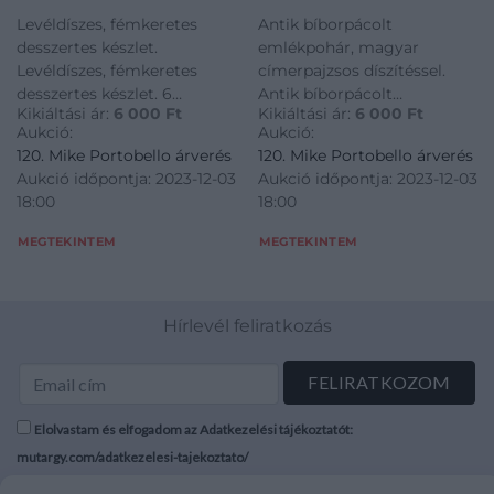
kínáló tál. 20. sz. első
emlékpohár, magyar
Levéldíszes, fémkeretes
Antik bíborpácolt
fele. Jelzés nélkül.
címerpajzsos
desszertes készlet.
emlékpohár, magyar
díszítéssel. 19. század
Levéldíszes, fémkeretes
címerpajzsos díszítéssel.
második fele.
desszertes készlet. 6
Antik bíborpácolt
Kikiáltási ár:
6 000
Ft
Kikiáltási ár:
6 000
Ft
kistányér és 1 kínáló tál. 20.
emlékpohár, magyar
Aukció:
Aukció:
sz. első fele. Jelzés nélkül.
címerpajzsos díszítéssel. 19.
120. Mike Portobello árverés
120. Mike Portobello árverés
század második fele.
Aukció időpontja: 2023-12-03
Aukció időpontja: 2023-12-03
18:00
18:00
MEGTEKINTEM
MEGTEKINTEM
Hírlevél feliratkozás
Elolvastam és elfogadom az Adatkezelési tájékoztatót:
mutargy.com/adatkezelesi-tajekoztato/