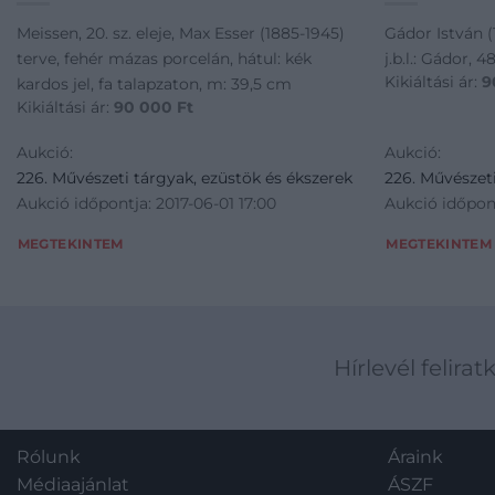
Meissen, 20. sz. eleje, Max Esser (1885-1945)
Gádor István (
terve, fehér mázas porcelán, hátul: kék
j.b.l.: Gádor, 
Kikiáltási ár:
9
kardos jel, fa talapzaton, m: 39,5 cm
Kikiáltási ár:
90 000
Ft
Aukció:
Aukció:
226. Művészeti tárgyak, ezüstök és ékszerek
226. Művészeti
Aukció időpontja: 2017-06-01 17:00
Aukció időpont
MEGTEKINTEM
MEGTEKINTEM
Hírlevél felirat
Rólunk
Áraink
Médiaajánlat
ÁSZF