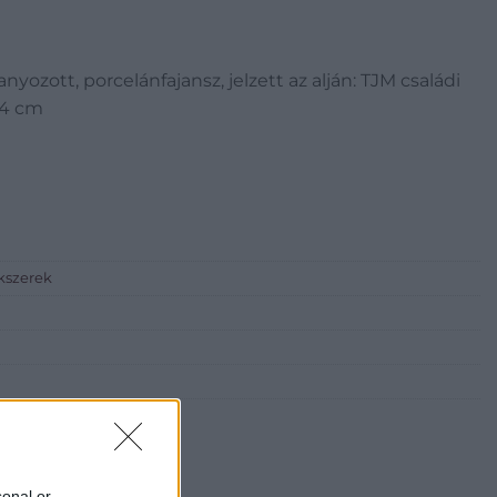
anyozott, porcelánfajansz, jelzett az alján: TJM családi
 24 cm
ékszerek
sonal or