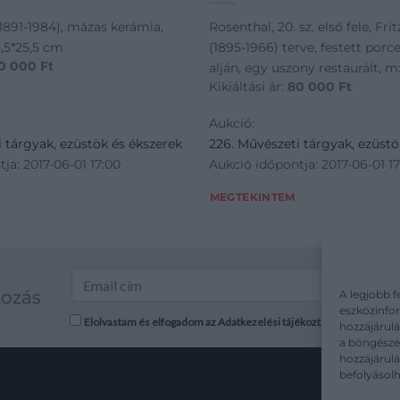
1891-1984), mázas kerámia,
Rosenthal, 20. sz. első fele, Fr
48,5*25,5 cm
(1895-1966) terve, festett porcel
0 000
Ft
alján, egy uszony restaurált, 
Kikiáltási ár:
80 000
Ft
Aukció:
 tárgyak, ezüstök és ékszerek
226. Művészeti tárgyak, ezüstö
ja: 2017-06-01 17:00
Aukció időpontja: 2017-06-01 1
MEGTEKINTEM
kozás
A legjobb f
eszközinfor
Elolvastam és elfogadom az Adatkezelési tájékoztatót: mutargy.co
hozzájárulá
a böngészés
hozzájárul
befolyásolh