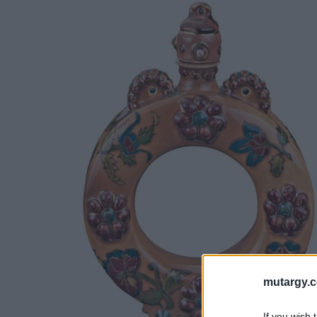
mutargy.
If you wish 