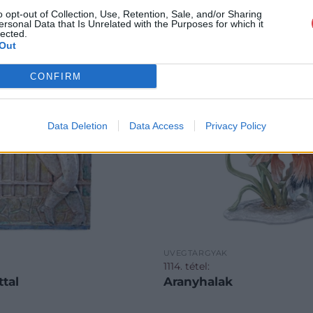
o opt-out of Collection, Use, Retention, Sale, and/or Sharing
ersonal Data that Is Unrelated with the Purposes for which it
lected.
Out
CONFIRM
Data Deletion
Data Access
Privacy Policy
ÜVEGTÁRGYAK
1114. tétel:
ttal
Aranyhalak