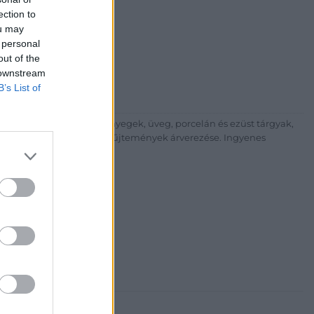
i Galéria és Aukciósház
ection to
ou may
árta
 personal
ia és Aukciósház Kft.
out of the
 Balaton utca 8.
 downstream
475 6000 +361 4756005
B’s List of
p://www.nagyhazi.hu
űtárgyak, bútorok, szőnyegek, üveg, porcelán és ezüst tárgyak,
ionálása. Hagyatékok és gyűjtemények árverezése. Ingyenes
atos.