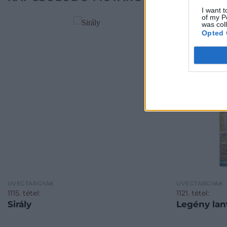
I want t
of my P
was col
Opted 
ÜVEGTÁRGYAK
ÜVEGTÁRGYAK
1115. tétel:
1121. tétel:
Sirály
Legény lan