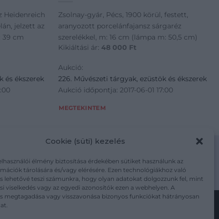
itz Heidenreich
Zsolnay-gyár, Pécs, 1900 körül, festett,
án, jelzett az
aranyozott porcelánfajansz sárgaréz
m: 39 cm
szerelékkel, m: 16 cm (lámpa m: 50,5 cm)
Kikiáltási ár:
48 000
Ft
Aukció:
k és ékszerek
226. Művészeti tárgyak, ezüstök és ékszerek
7:00
Aukció időpontja: 2017-06-01 17:00
MEGTEKINTEM
Cookie (süti) kezelés
elhasználói élmény biztosítása érdekében sütiket használunk az
mációk tárolására és/vagy elérésére. Ezen technológiákhoz való
m/adatkezelesi-tajekoztato/
s lehetővé teszi számunkra, hogy olyan adatokat dolgozzunk fel, mint
i viselkedés vagy az egyedi azonosítók ezen a webhelyen. A
ás megtagadása vagy visszavonása bizonyos funkciókat hátrányosan
at.
Kövesse a műtárgy.com-ot