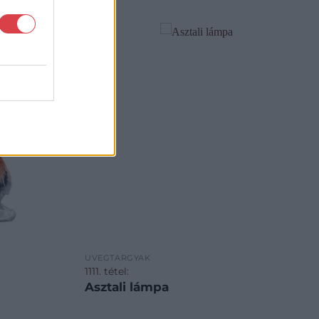
ÜVEGTÁRGYAK
1111. tétel:
Asztali lámpa