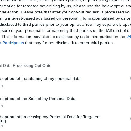
Eladó:
Nagyház
formation for targeted advertising by us, please use the below opt-out s
r selection. Please note that after your opt-out request is processed y
Cím: Müller M
eing interest-based ads based on personal information utilized by us or
Nagyházi Galér
disclosed to third parties prior to your opt-out. You may separately opt-
1055 Budapest,
losure of your personal information by third parties on the IAB’s list of
Telefon: +361 
. This information may also be disclosed by us to third parties on the
IA
Weboldal:
htt
Participants
that may further disclose it to other third parties.
Bemutatkozás: Magas színvonalú festmények és m
ékszerek, néprajzi tárgyak értékesítése és aukc
értékbecslés. Árveréseinkre a tárgyfelvétel folyam
l Data Processing Opt Outs
GALÉRIA TOVÁBBI MŰTÁRGYAI
o opt-out of the Sharing of my personal data.
In
o opt-out of the Sale of my Personal Data.
In
to opt-out of processing my Personal Data for Targeted
ing.
In