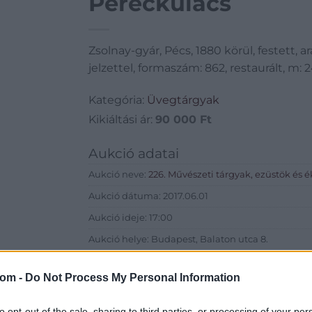
Pereckulacs
Zsolnay-gyár, Pécs, 1880 körül, festett, ar
jelzettel, formaszám: 862, restaurált, m:
Kategória:
Üvegtárgyak
Kikiáltási ár:
90 000
Ft
Aukció adatai
Aukció neve:
226. Művészeti tárgyak, ezüstök és 
Aukció dátuma: 2017.06.01
Aukció ideje: 17:00
Aukció helye: Budapest, Balaton utca 8.
Tételszám: 1106
com -
Do Not Process My Personal Information
Eladó adatai
to opt-out of the sale, sharing to third parties, or processing of your per