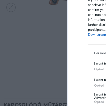
sensitive in
confirm you
continue se
information 
further disc
participants
Downstream 
Persona
I want t
Opted 
I want t
Opted 
I want 
Advertis
Opted 
KAPCSOLÓDÓ MŰTÁRGYAK