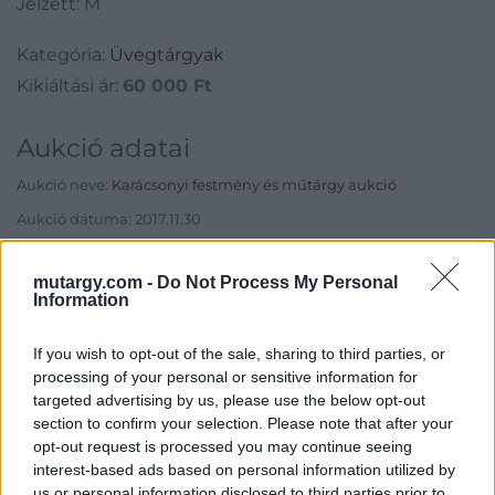
Jelzett: M
Kategória:
Üvegtárgyak
Kikiáltási ár:
60 000
Ft
Aukció adatai
Aukció neve:
Karácsonyi festmény és műtárgy aukció
Aukció dátuma: 2017.11.30
Aukció ideje: 18:00
mutargy.com -
Do Not Process My Personal
Aukció helye: Danubius Hotel Astoria Empir Terem
Information
Tételszám: 225
If you wish to opt-out of the sale, sharing to third parties, or
processing of your personal or sensitive information for
Eladó adatai
targeted advertising by us, please use the below opt-out
section to confirm your selection. Please note that after your
Eladó:
Párisi Galéria
opt-out request is processed you may continue seeing
Cím: Tóth Dávid
interest-based ads based on personal information utilized by
NESJU Kft.
us or personal information disclosed to third parties prior to