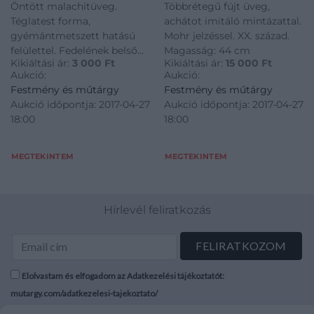
Öntött malachitüveg.
Többrétegű fújt üveg,
Téglatest forma,
achátot imitáló mintázattal.
gyémántmetszett hatású
Mohr jelzéssel. XX. század.
felülettel. Fedelének belső
Magasság: 44 cm
Kikiáltási ár:
3 000
Ft
Kikiáltási ár:
15 000
Ft
peremén sérülés. 1920-30
Aukció:
Aukció:
körüli, cseh. Méret: 9,5x12x6
Festmény és műtárgy
Festmény és műtárgy
cm
Aukció időpontja: 2017-04-27
Aukció időpontja: 2017-04-27
18:00
18:00
MEGTEKINTEM
MEGTEKINTEM
Hírlevél feliratkozás
Elolvastam és elfogadom az Adatkezelési tájékoztatót:
mutargy.com/adatkezelesi-tajekoztato/