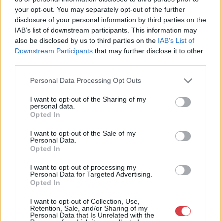
Pécs
your opt-out. You may separately opt-out of the further
Múzeum krt. 3
disclosure of your personal information by third parties on the
7635
IAB’s list of downstream participants. This information may
also be disclosed by us to third parties on the
IAB’s List of
Telefon: 0612699611
Downstream Participants
that may further disclose it to other
Weboldal:
third parties.
http://www.parisigaleria.hu
Personal Data Processing Opt Outs
Bemutatkozás: Galériánk Budapest belvárosában,a Hotel
Astoria szomszédságában,közvetlenül a Loft Astoria mellett
I want to opt-out of the Sharing of my
található. Érdeklődési körünk: Antik Zsolnay porcelán, XIX.-XX.
personal data.
századi klasszikus és modern magyar festészet,modern
Opted In
szobrok-kisplasztikák és műtárgyak,valamint, antik ezüst
tárgyak és ékszerek, korabeli és modern bútorok ,üveg
I want to opt-out of the Sale of my
Personal Data.
ritkaságok. Árveréseinken modern és klasszkus
Opted In
műtárgyak,ritkaságok kerülnek kalapács alá.
Hagyatékok,gyűjtemények felértékelésével ,kezelésével és
I want to opt-out of processing my
árverezésével is foglalkozunk.
Personal Data for Targeted Advertising.
Opted In
GALÉRIA TOVÁBBI MŰTÁRGYAI
I want to opt-out of Collection, Use,
Retention, Sale, and/or Sharing of my
Personal Data that Is Unrelated with the