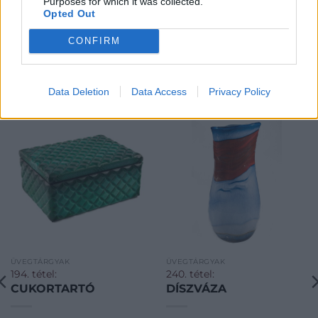
Purposes for which it was collected.
Opted Out
CONFIRM
KAPCSOLÓDÓ MŰTÁRGYAK
Data Deletion
Data Access
Privacy Policy
ÜVEGTÁRGYAK
ÜVEGTÁRGYAK
194. tétel:
240. tétel:
CUKORTARTÓ
DÍSZVÁZA