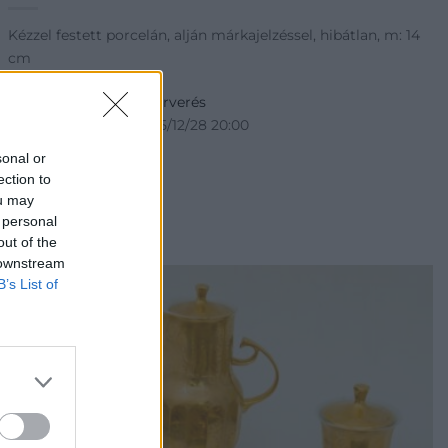
Kézzel festett porcelán, alján márkajelzéssel, hibátlan, m: 14
cm
Kikiáltási ár:
5 000
Ft
Aukció:
6. Művészeti Árverés
Aukció időpontja: 2025/12/28 20:00
sonal or
ection to
ou may
MEGTEKINTEM
 personal
out of the
 downstream
B’s List of