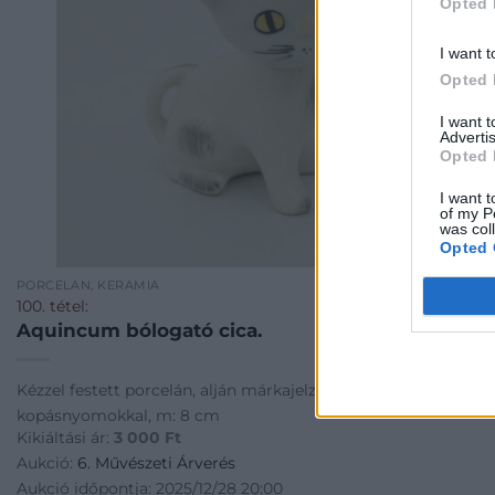
Opted 
I want t
Opted 
I want 
Advertis
Opted 
I want t
of my P
was col
Opted 
PORCELÁN, KERÁMIA
100. tétel:
Aquincum bólogató cica.
Kézzel festett porcelán, alján márkajelzéssel, apró
kopásnyomokkal, m: 8 cm
Kikiáltási ár:
3 000
Ft
Aukció:
6. Művészeti Árverés
Aukció időpontja: 2025/12/28 20:00