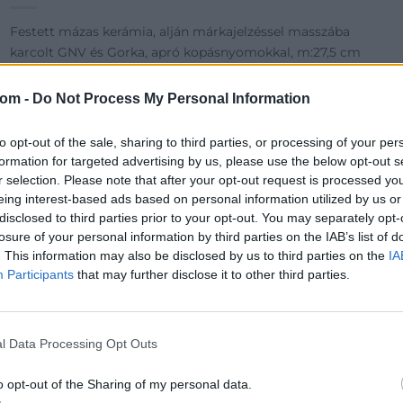
Festett mázas kerámia, alján márkajelzéssel masszába
karcolt GNV és Gorka, apró kopásnyomokkal, m:27,5 cm
Kikiáltási ár:
50 000
Ft
Aukció:
6. Művészeti Árverés
com -
Do Not Process My Personal Information
Aukció időpontja: 2025/12/28 20:00
to opt-out of the sale, sharing to third parties, or processing of your per
formation for targeted advertising by us, please use the below opt-out s
r selection. Please note that after your opt-out request is processed y
MEGTEKINTEM
eing interest-based ads based on personal information utilized by us or
disclosed to third parties prior to your opt-out. You may separately opt-
losure of your personal information by third parties on the IAB’s list of
. This information may also be disclosed by us to third parties on the
IA
Participants
that may further disclose it to other third parties.
l Data Processing Opt Outs
o opt-out of the Sharing of my personal data.