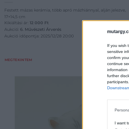
Festett mázas kerámia, több apró mázhiánnyal, alján jelezve,
17×14,5 cm
Kikiáltási ár:
12 000
Ft
Aukció:
6. Művészeti Árverés
mutargy.
Aukció időpontja: 2025/12/28 20:00
If you wish 
sensitive in
confirm you
MEGTEKINTEM
continue se
information 
further disc
participants
Downstream 
Persona
I want t