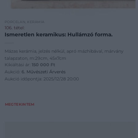
PORCELÁN, KERÁMIA
106. tétel:
Ismeretlen keramikus: Hullámzó forma.
Mázas kerámia, jelzés nélkül, apró mázhibával, márvány
talapzaton, m:29cm, 45x7cm
Kikiáltási ár:
150 000
Ft
Aukció:
6. Művészeti Árverés
Aukció időpontja: 2025/12/28 20:00
MEGTEKINTEM