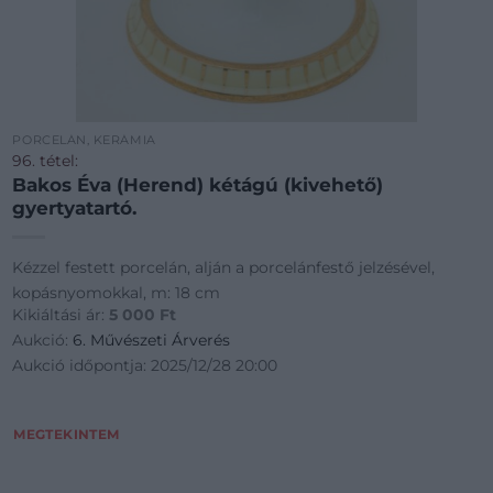
PORCELÁN, KERÁMIA
96. tétel:
Bakos Éva (Herend) kétágú (kivehető)
gyertyatartó.
Kézzel festett porcelán, alján a porcelánfestő jelzésével,
kopásnyomokkal, m: 18 cm
Kikiáltási ár:
5 000
Ft
Aukció:
6. Művészeti Árverés
Aukció időpontja: 2025/12/28 20:00
MEGTEKINTEM