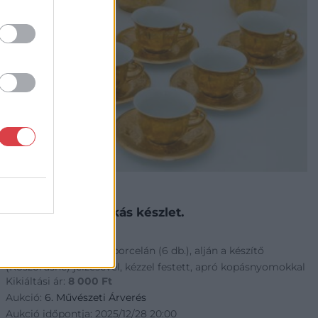
PORCELÁN, KERÁMIA
98. tétel:
Koszorúsné mokkás készlet.
Mintázott aranyszínű porcelán (6 db.), alján a készítő
(Koszorúsné) jelzésével, kézzel festett, apró kopásnyomokkal
Kikiáltási ár:
8 000
Ft
Aukció:
6. Művészeti Árverés
Aukció időpontja: 2025/12/28 20:00