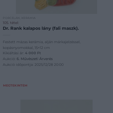
PORCELÁN, KERÁMIA
105. tétel:
Dr. Rank kalapos lány (fali maszk).
Festett mázas kerámia, alján márkajelzéssel,
kopásnyomokkal, 15×12 cm
Kikiáltási ár:
4 000
Ft
Aukció:
6. Művészeti Árverés
Aukció időpontja: 2025/12/28 20:00
MEGTEKINTEM