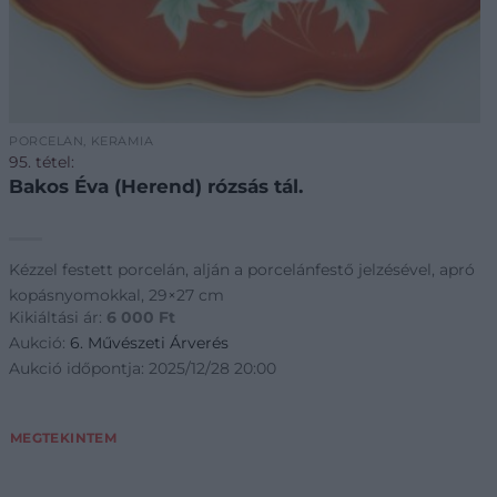
PORCELÁN, KERÁMIA
95. tétel:
Bakos Éva (Herend) rózsás tál.
Kézzel festett porcelán, alján a porcelánfestő jelzésével, apró
kopásnyomokkal, 29×27 cm
Kikiáltási ár:
6 000
Ft
Aukció:
6. Művészeti Árverés
Aukció időpontja: 2025/12/28 20:00
MEGTEKINTEM