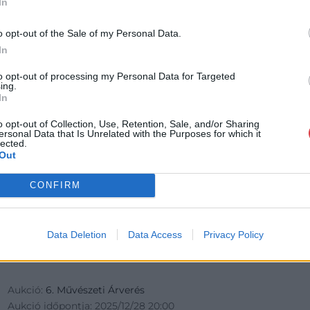
In
o opt-out of the Sale of my Personal Data.
In
to opt-out of processing my Personal Data for Targeted
ing.
In
o opt-out of Collection, Use, Retention, Sale, and/or Sharing
ersonal Data that Is Unrelated with the Purposes for which it
lected.
Out
PORCELÁN, KERÁMIA
CONFIRM
99. tétel:
Ismeretlen márkajelzéssel 3 db teáscsésze.
Data Deletion
Data Access
Privacy Policy
Matricás, alján márka jelzés, kopopásnyomokkal
Kikiáltási ár:
2 000
Ft
Aukció:
6. Művészeti Árverés
Aukció időpontja: 2025/12/28 20:00