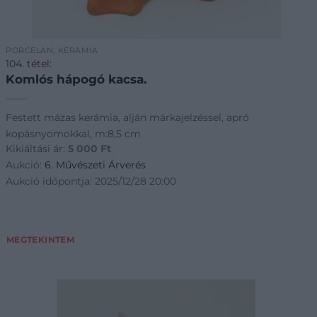
PORCELÁN, KERÁMIA
104. tétel:
Komlós hápogó kacsa.
Festett mázas kerámia, alján márkajelzéssel, apró
kopásnyomokkal, m:8,5 cm
Kikiáltási ár:
5 000
Ft
Aukció:
6. Művészeti Árverés
Aukció időpontja: 2025/12/28 20:00
MEGTEKINTEM