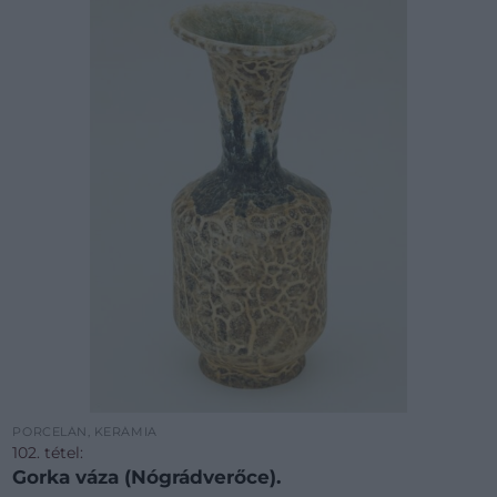
PORCELÁN, KERÁMIA
102. tétel:
Gorka váza (Nógrádverőce).