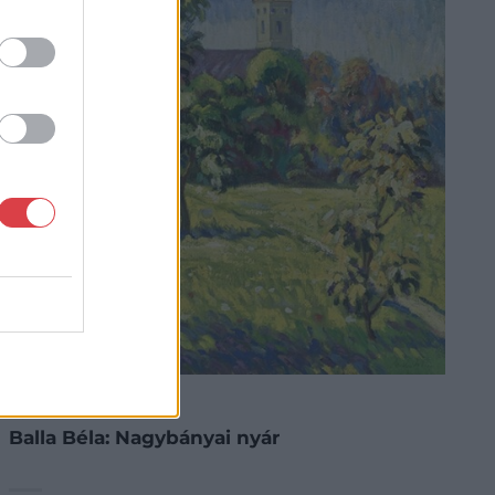
FESTMÉNY, GRAFIKA
76. tétel:
Balla Béla: Nagybányai nyár