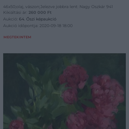
46x50;olaj, vászon;Jelezve jobbra lent: Nagy Oszkár 941
Kikiáltási ár:
260 000
Ft
Aukció:
64. Őszi képaukció
Aukció időpontja: 2020-09-18 18:00
MEGTEKINTEM