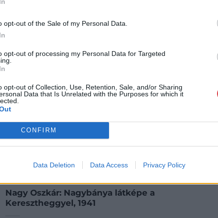
In
o opt-out of the Sale of my Personal Data.
In
to opt-out of processing my Personal Data for Targeted
ing.
In
o opt-out of Collection, Use, Retention, Sale, and/or Sharing
ersonal Data that Is Unrelated with the Purposes for which it
lected.
Out
CONFIRM
Data Deletion
Data Access
Privacy Policy
FESTMÉNY, GRAFIKA
77. tétel:
Nagy Oszkár: Nagybánya látképe a
Keresztheggyel, 1941