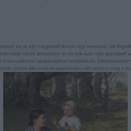
estészet és az ezt megelőző korok régi mesterei, de fogla
l több tételt árverezett el, és sok ezer kép szerepelt a 
 éves szakmai tapasztalattal rendelkezik. Elkötelezette
netét újraíró albumaival alapvetően változtatta meg a ma