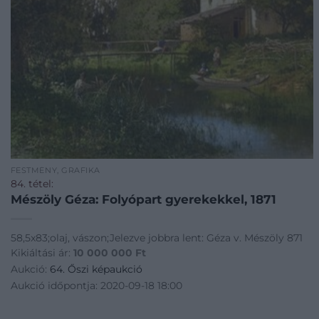
FESTMÉNY, GRAFIKA
84. tétel:
Mészöly Géza: Folyópart gyerekekkel, 1871
58,5x83;olaj, vászon;Jelezve jobbra lent: Géza v. Mészöly 871
Kikiáltási ár:
10 000 000
Ft
Aukció:
64. Őszi képaukció
Aukció időpontja: 2020-09-18 18:00