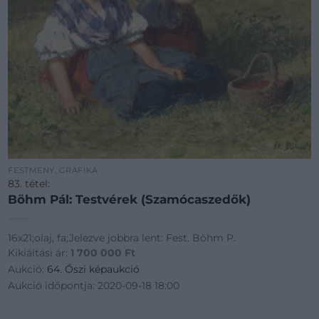
FESTMÉNY, GRAFIKA
83. tétel:
Böhm Pál: Testvérek (Szamócaszedők)
16x21;olaj, fa;Jelezve jobbra lent: Fest. Böhm P.
Kikiáltási ár:
1 700 000
Ft
Aukció:
64. Őszi képaukció
Aukció időpontja: 2020-09-18 18:00