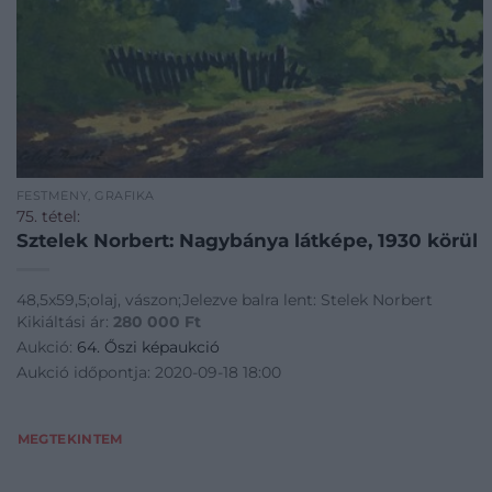
FESTMÉNY, GRAFIKA
75. tétel:
Sztelek Norbert: Nagybánya látképe, 1930 körül
48,5x59,5;olaj, vászon;Jelezve balra lent: Stelek Norbert
Kikiáltási ár:
280 000
Ft
Aukció:
64. Őszi képaukció
Aukció időpontja: 2020-09-18 18:00
MEGTEKINTEM