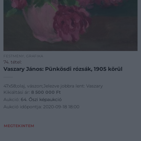
FESTMÉNY, GRAFIKA
74. tétel:
Vaszary János: Pünkösdi rózsák, 1905 körül
47x58;olaj, vászon;Jelezve jobbra lent: Vaszary
Kikiáltási ár:
8 500 000
Ft
Aukció:
64. Őszi képaukció
Aukció időpontja: 2020-09-18 18:00
MEGTEKINTEM