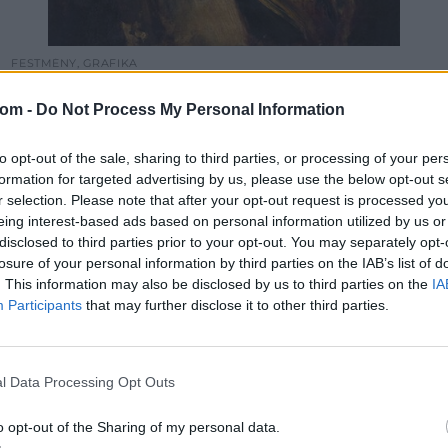
FESTMÉNY, GRAFIKA
80. tétel:
Norbert Gœneutte: Fehér főkötős lány, 1881
com -
Do Not Process My Personal Information
to opt-out of the sale, sharing to third parties, or processing of your per
46x38,5;olaj, vászon;Jelezve jobbra fent: Norbert Goeneutte
formation for targeted advertising by us, please use the below opt-out s
r selection. Please note that after your opt-out request is processed y
Trefort 1881
eing interest-based ads based on personal information utilized by us or
Kikiáltási ár:
350 000
Ft
disclosed to third parties prior to your opt-out. You may separately opt-
Aukció:
64. Őszi képaukció
losure of your personal information by third parties on the IAB’s list of
Aukció időpontja: 2020-09-18 18:00
. This information may also be disclosed by us to third parties on the
IA
Participants
that may further disclose it to other third parties.
MEGTEKINTEM
l Data Processing Opt Outs
o opt-out of the Sharing of my personal data.