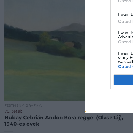
Opted 
I want t
Opted 
I want 
Advertis
Opted 
I want t
of my P
was col
Opted 
FESTMÉNY, GRAFIKA
78. tétel:
Hubay Cebrián Andor: Kora reggel (Olasz táj),
1940-es évek