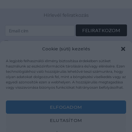
Hírlevél feliratkozás
Elolvastam és elfogadom az Adatkezelési tájékoztatót:
Cookie (süti) kezelés
mutargy.com/adatkezelesi-tajekoztato/
A legjobb felhasználói élmény biztosítása érdekében sütiket
Rólunk
Áraink
használunk az eszközinformációk tárolására és/vagy elérésére. Ezen
technológiákhoz való hozzájárulás lehetővé teszi számunkra, hogy
Médiaajánlat
ÁSZF
olyan adatokat dolgozzunk fel, mint a böngészési viselkedés vagy az
Karrier
Adatvédelem
egyedi azonosítók ezen a webhelyen. A hozzájárulás megtagadása
Kapcsolat
Impresszum
vagy visszavonása bizonyos funkciókat hátrányosan befolyásolhat.
Kövesse a műtárgy.com-ot
ELFOGADOM
ELUTASÍTOM