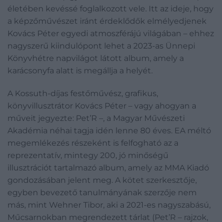
életében kevéssé foglalkozott vele. Itt az ideje, hogy
a képzőművészet iránt érdeklődők elmélyedjenek
Kovács Péter egyedi atmoszférájú világában – ehhez
nagyszerű kiindulópont lehet a 2023-as Ünnepi
Könyvhétre napvilágot látott album, amely a
karácsonyfa alatt is megállja a helyét.
A Kossuth-díjas festőművész, grafikus,
könyvillusztrátor Kovács Péter – vagy ahogyan a
műveit jegyezte: Pet’R –, a Magyar Művészeti
Akadémia néhai tagja idén lenne 80 éves. EA méltó
megemlékezés részeként is felfogható az a
reprezentatív, mintegy 200, jó minőségű
illusztrációt tartalmazó album, amely az MMA Kiadó
gondozásában jelent meg. A kötet szerkesztője,
egyben bevezető tanulmányának szerzője nem
más, mint Wehner Tibor, aki a 2021-es nagyszabású,
Műcsarnokban megrendezett tárlat (Pet’R – rajzok,