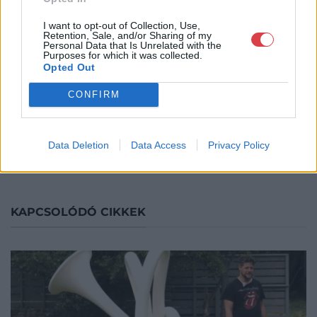
Az album egymondatos, Kovács Pétertől származó
I want to opt-out of Collection, Use,
Retention, Sale, and/or Sharing of my
fülszövege tömören megvilágítja az alkotói hitvallás
Personal Data that Is Unrelated with the
Purposes for which it was collected.
fontos aspektusát, és felhívja az olvasó figyelmét
Opted Out
arra a vezérmotívumra is, aminek talán érdemes a
nyomába eredni a képeket böngészve: „Nekem arra
CONFIRM
a szabadságra van szükségem, ahogyan rajzolok.”
Címlapkép forrása: MMA
Data Deletion
Data Access
Privacy Policy
KAPCSOLÓDÓ CIKKEK