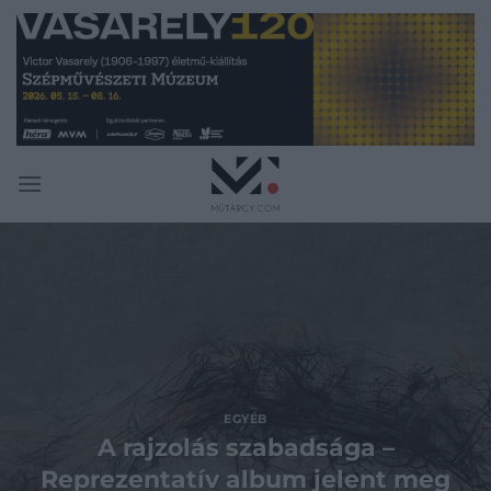
Skip
to
content
EGYÉB
A rajzolás szabadsága –
Reprezentatív album jelent meg