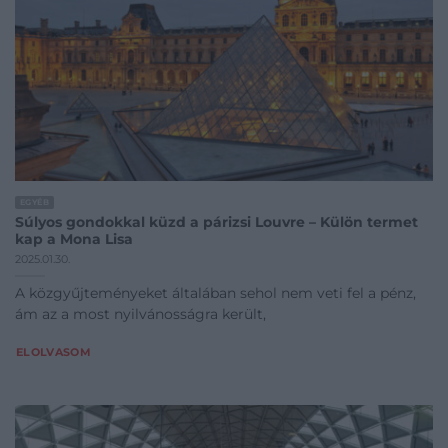
EGYÉB
Súlyos gondokkal küzd a párizsi Louvre – Külön termet
kap a Mona Lisa
2025.01.30.
A közgyűjteményeket általában sehol nem veti fel a pénz,
ám az a most nyilvánosságra került,
ELOLVASOM