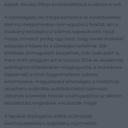
képek. Kovács Péter emlékkiállítása) kurátora is volt.
A szerteágazó, de mégis koherens és következetes
életmű megismerése nem egyszerű feladat, ám a
kiadvány kétségkívül számos kapaszkodót nyújt
hozzá, mindezt pedig úgy teszi, hogy kiváló érzékkel
adagolja a képes és a szöveges tartalmat. Bár
előbbiek önmagukért beszélnek, már csak azért is,
mert mint ahogyan azt a művész 2014-es akadémiai
székfoglaló előadásában megjegyezte, a műveknek
(rajzoknak) a néző függvényében számos
értelmezése, magyarázata lehetséges, a mellettük
olvasható, különféle publikációkból származó
idézetek közelebb hozzák a befogadóhoz az alkotót,
bepillantást engednek a kulisszák mögé.
A lapokat átpörgetve előbb különböző
testhelyzetekben, baljóslatú, nyomasztó