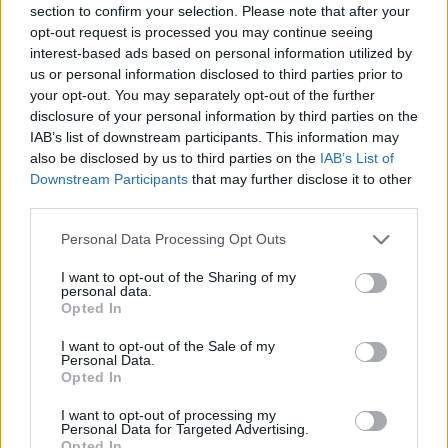
Az életműben nagyon hangsúlyos a technikai
section to confirm your selection. Please note that after your
váltás: míg a pályakezdő szakaszban festészeti
opt-out request is processed you may continue seeing
interest-based ads based on personal information utilized by
kompozíciók, táblaképek születtek, később a
us or personal information disclosed to third parties prior to
grafikai (illetve a grafikát és a festészetet elegyítő)
your opt-out. You may separately opt-out of the further
alkotások kerülnek előtérbe. Hogy mennyire
disclosure of your personal information by third parties on the
tudatos döntésről van szó, azt jól példázza, hogy a
IAB’s list of downstream participants. This information may
művész egy ponton több korábbi festészeti
also be disclosed by us to third parties on the
IAB’s List of
Downstream Participants
that may further disclose it to other
kompozícióját meg is semmisítette, így ebből az
third parties.
időszakból kevesebb mű áll a rendelkezésünkre.
Emblematikus példa a Magyar Nemzeti Galéria
Personal Data Processing Opt Outs
gyűjteményében lévő, 1978-as Betonlakók. A
I want to opt-out of the Sharing of my
későbbi alkotásokon egyre kitüntetettebb
personal data.
szerephez jut a vonal, mellette pedig a finom,
Opted In
pasztell árnyalatokkal történő árnyalás. Az
I want to opt-out of the Sale of my
ezredforduló utáni legfontosabb műegyüttest az
Personal Data.
Opted In
úgynevezett tekercsképek alkotják. A könyv végén
bemutatott illusztrációk pedig egy újabb szeletét
I want to opt-out of processing my
Personal Data for Targeted Advertising.
mutatják be a gazdag életműnek.
Opted In