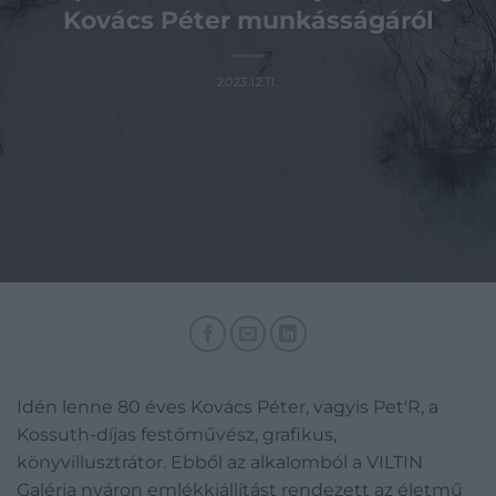
Kovács Péter munkásságáról
2023.12.11.
Idén lenne 80 éves Kovács Péter, vagyis Pet'R, a
Kossuth-díjas festőművész, grafikus,
könyvillusztrátor. Ebből az alkalomból a VILTIN
Galéria nyáron emlékkiállítást rendezett az életmű