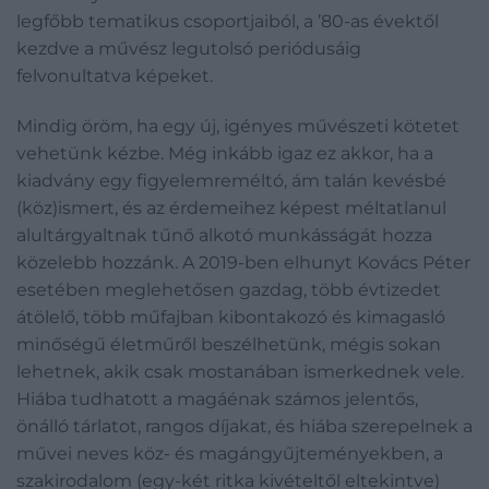
legfőbb tematikus csoportjaiból, a ’80-as évektől
kezdve a művész legutolsó periódusáig
felvonultatva képeket.
Mindig öröm, ha egy új, igényes művészeti kötetet
vehetünk kézbe. Még inkább igaz ez akkor, ha a
kiadvány egy figyelemreméltó, ám talán kevésbé
(köz)ismert, és az érdemeihez képest méltatlanul
alultárgyaltnak tűnő alkotó munkásságát hozza
közelebb hozzánk. A 2019-ben elhunyt Kovács Péter
esetében meglehetősen gazdag, több évtizedet
átölelő, több műfajban kibontakozó és kimagasló
minőségű életműről beszélhetünk, mégis sokan
lehetnek, akik csak mostanában ismerkednek vele.
Hiába tudhatott a magáénak számos jelentős,
önálló tárlatot, rangos díjakat, és hiába szerepelnek a
művei neves köz- és magángyűjteményekben, a
szakirodalom (egy-két ritka kivételtől eltekintve)