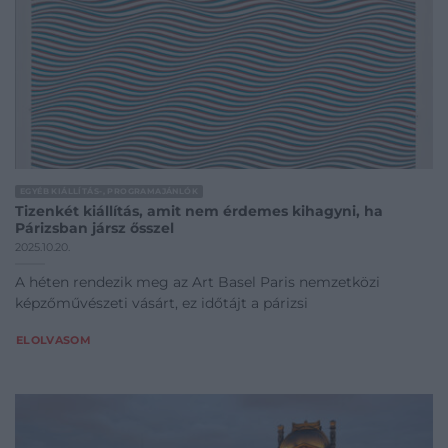
EGYÉB KIÁLLÍTÁS-, PROGRAMAJÁNLÓK
Tizenkét kiállítás, amit nem érdemes kihagyni, ha
Párizsban jársz ősszel
2025.10.20.
A héten rendezik meg az Art Basel Paris nemzetközi
képzőművészeti vásárt, ez időtájt a párizsi
ELOLVASOM