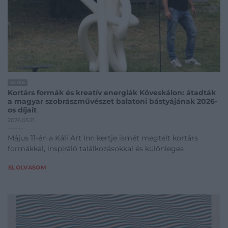
EGYÉB
Kortárs formák és kreatív energiák Köveskálon: átadták
a magyar szobrászművészet balatoni bástyájának 2026-
os díjait
2026.05.21.
Május 11-én a Káli Art Inn kertje ismét megtelt kortárs
formákkal, inspiráló találkozásokkal és különleges
ELOLVASOM