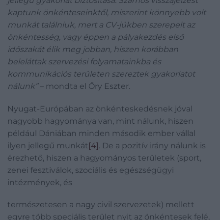
jellegű gyakorlat biztosítása. Számos visszajelzést
kaptunk önkénteseinktől, miszerint könnyebb volt
munkát találniuk, mert a CV-jükben szerepelt az
önkéntesség, vagy éppen a pályakezdés első
időszakát élik meg jobban, hiszen korábban
beleláttak szervezési folyamatainkba és
kommunikációs területen szereztek gyakorlatot
nálunk”
– mondta el Őry Eszter.
Nyugat-Európában az önkénteskedésnek jóval
nagyobb hagyománya van, mint nálunk, hiszen
például Dániában minden második ember vállal
ilyen jellegű munkát
[4]
. De a pozitív irány nálunk is
érezhető, hiszen a hagyományos területek (sport,
zenei fesztiválok, szociális és egészségügyi
intézmények, és
természetesen a nagy civil szervezetek) mellett
egyre több speciális terület nyit az önkéntesek felé,