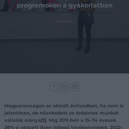
programokon a gyakorlatban
2024.08.14.
Magyarországon az elmúlt évtizedben, ha nem is
jelentősen, de növekedett az önkéntes munkát
vállalók aránya
[1]
. Míg 2011-ben a 15–74 évesek
28%-a végzett ilyen jellegű tevékenységet, 2022-