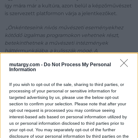
így mára már a kultúra, azon belül a képzőművészet
is szervezett platformon várja a jelentkezőket.
„Önkénteseink nívós művészeti eseményekhez
kötődő izgalmas programokon vehetnek részt,
betekinthetnek a művészeti intézmények
háttérmunkájába, a kulisszák mögé. A
képzőművészetet, azon belül a kortárs művészetet
mutargy.com -
Do Not Process My Personal
egész más szemszögből ismerik meg, hiszen
Information
galériatulajdonosokkal és sok esetben magukkal a
művészekkel találkoznak, ami életre szóló élmény
If you wish to opt-out of the sale, sharing to third parties, or
lehet a számukra
– tette hozzá a szakember. Az
processing of your personal or sensitive information for
önkéntes munka azok számára kiemelkedő
targeted advertising by us, please use the below opt-out
section to confirm your selection. Please note that after your
jelentőséggel bír, akik maguk is az adott területen
opt-out request is processed you may continue seeing
tervezik jövőjüket. Egy képzőművésznek készülő
interest-based ads based on personal information utilized by
fiatalnak is nagy tapasztatot jelent egy fesztivál
us or personal information disclosed to third parties prior to
szervezésének folyamata, de ugyanez elmondható
your opt-out. You may separately opt-out of the further
pl. az egészségügyi, szociális szféráról is.
disclosure of your personal information by third parties on the