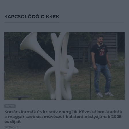
KAPCSOLÓDÓ CIKKEK
EGYÉB
Kortárs formák és kreatív energiák Köveskálon: átadták
a magyar szobrászművészet balatoni bástyájának 2026-
os díjait
2026.05.21.