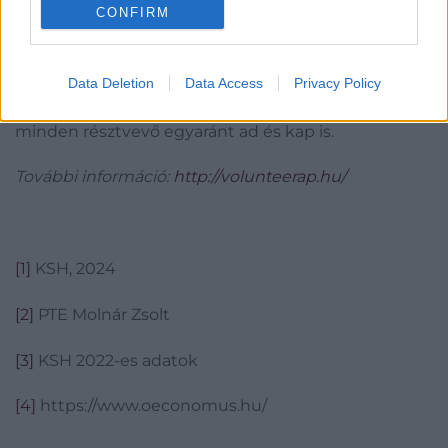
mondta el a VAP létrehozója.
CONFIRM
A témát nagyon sok oldalról lehet megközelíteni, de
bárhonnan is kezdjük, a vége ugyanaz: az
Data Deletion
Data Access
Privacy Policy
önkéntesség alapja a kölcsönösség, melyben
minden résztvevő egyaránt ad és kap is.
További információ:
http://volunteerap.hu/
[1]
KSH, 2024
[2]
PTE Molnár Zsolt
[3]
KSH 2022-es adatok
[4]
https://www.oeconomus.hu/