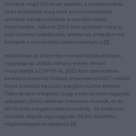
témával, majd 100 évvel később, a rendszerváltás
után erősödtek meg azok a civil szervezetek,
amelyek bekapcsolódtak a szociális ellátás
folyamatába. Nálunk 2005-ben született meg az
első törvényi szabályozás, amelynek a hatálya már
kiterjedt a nemzetközi önkéntességre is.
[2]
Hazánkban az önkéntes munka hozzávetőleges
nagysága az utóbbi néhány évben rendre
meghaladja a GDP 1%-át, 2022-ben szervezeten
keresztül közel 66 milliárd, közvetlenül 632,7 milliárd
forint értékűre becsülik a segítő munka értékét.
Talán az sem meglepő, hogy a nők kicsivel nagyobb
arányban (54%) vállalnak önkéntes munkát, és az
50-59 éves a legaktívabb korosztály. Az önkéntes
munkát végzők egynegyede (26,2%) felsőfokú
végzettséggel rendelkezik.
[3]