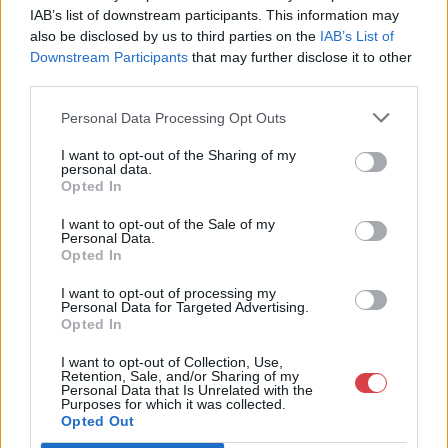
IAB’s list of downstream participants. This information may
Sokan azt gondolják, milyen könnyű azoknak a
also be disclosed by us to third parties on the
IAB’s List of
Downstream Participants
that may further disclose it to other
szervezeteknek, ahol sok önkéntes van, hiszen
third parties.
„ingyen munkaerőt” kapnak. Valóban
költségtakarékos megoldás, különösen, ha egy
Personal Data Processing Opt Outs
alulfinanszírozott területről beszélünk, de nem
I want to opt-out of the Sharing of my
szabad megfeledkezni arról, milyen energiát jelent
personal data.
az önkéntesek szervezése, betanítása, koordinációja.
Opted In
I want to opt-out of the Sale of my
„Szerencsések vagyunk, mert egyre több visszatérő
Personal Data.
Opted In
önkéntessel dolgozhatunk együtt olyan
eseményeken,
mint a
Műtárgyak Éjszakája Fesztivál,
I want to opt-out of processing my
az Art Weekend Budapest és az Art Market
Personal Data for Targeted Advertising.
Opted In
Budapest, de egy-egy nagy esemény időszakában
kihívást is jelent kellő időt, energiát biztosítani, hogy
I want to opt-out of Collection, Use,
Retention, Sale, and/or Sharing of my
az új jelentkezőket felkészítsük. És persze
Personal Data that Is Unrelated with the
Purposes for which it was collected.
mindeközben jól is érezzék magukat, megkapják
Opted Out
azt az érzést, amiért jelentkeztek erre a munkára”
–