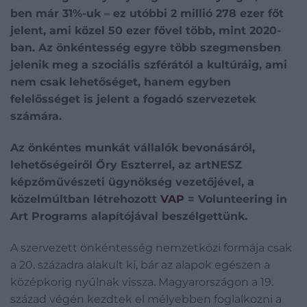
ben már 31%-uk – ez utóbbi 2 millió 278 ezer főt
jelent, ami közel 50 ezer fővel több, mint 2020-
ban. Az önkéntesség egyre több szegmensben
jelenik meg a szociális szférától a kultúráig, ami
nem csak lehetőséget, hanem egyben
felelősséget is jelent a fogadó szervezetek
számára.
Az önkéntes munkát vállalók bevonásáról,
lehetőségeiről Őry Eszterrel, az artNESZ
képzőművészeti ügynökség vezetőjével, a
közelmúltban létrehozott
VAP
= Volunteering in
Art Programs alapítójával beszélgettünk.
A szervezett önkéntesség nemzetközi formája csak
a 20. századra alakult ki, bár az alapok egészen a
középkorig nyúlnak vissza. Magyarországon a 19.
század végén kezdtek el mélyebben foglalkozni a