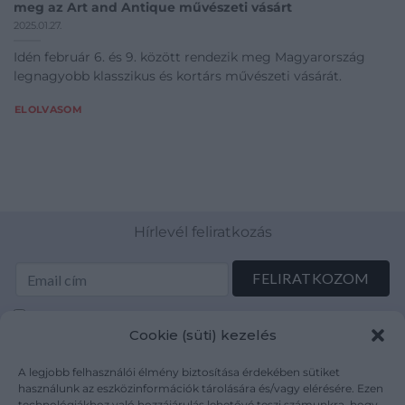
meg az Art and Antique művészeti vásárt
2025.01.27.
Idén február 6. és 9. között rendezik meg Magyarország
legnagyobb klasszikus és kortárs művészeti vásárát.
ELOLVASOM
Hírlevél feliratkozás
Elolvastam és elfogadom az Adatkezelési tájékoztatót:
Cookie (süti) kezelés
mutargy.com/adatkezelesi-tajekoztato/
A legjobb felhasználói élmény biztosítása érdekében sütiket
Rólunk
Áraink
használunk az eszközinformációk tárolására és/vagy elérésére. Ezen
technológiákhoz való hozzájárulás lehetővé teszi számunkra, hogy