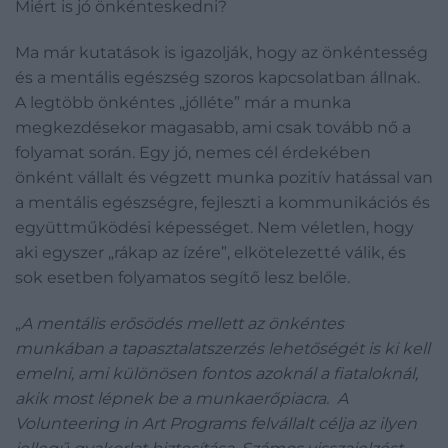
Miért is jó önkénteskedni?
Ma már kutatások is igazolják, hogy az önkéntesség
és a mentális egészség szoros kapcsolatban állnak.
A legtöbb önkéntes „jólléte” már a munka
megkezdésekor magasabb, ami csak tovább nő a
folyamat során. Egy jó, nemes cél érdekében
önként vállalt és végzett munka pozitív hatással van
a mentális egészségre, fejleszti a kommunikációs és
együttműködési képességet. Nem véletlen, hogy
aki egyszer „rákap az ízére”, elkötelezetté válik, és
sok esetben folyamatos segítő lesz belőle.
„
A mentális erősödés mellett az önkéntes
munkában a tapasztalatszerzés lehetőségét is ki kell
emelni, ami különösen fontos azoknál a fiataloknál,
akik most lépnek be a munkaerőpiacra. A
Volunteering in Art Programs felvállalt célja az ilyen