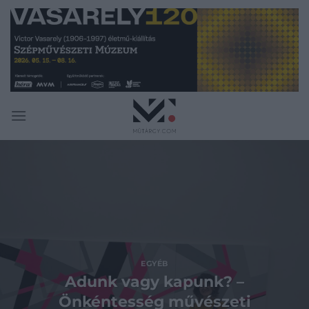
Skip
to
content
EGYÉB
Adunk vagy kapunk? –
Önkéntesség művészeti