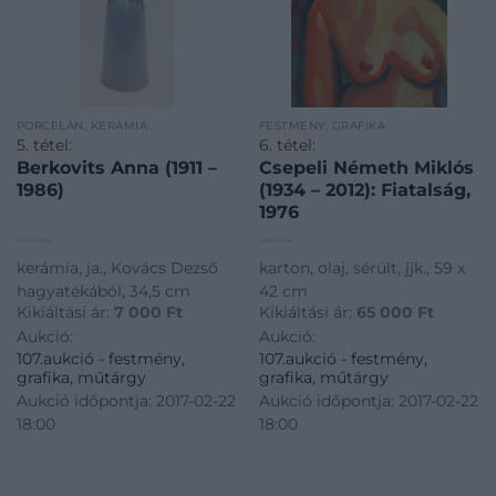
PORCELÁN, KERÁMIA
FESTMÉNY, GRAFIKA
5. tétel:
6. tétel:
Berkovits Anna (1911 –
Csepeli Németh Miklós
1986)
(1934 – 2012): Fiatalság,
1976
kerámia, ja., Kovács Dezső
karton, olaj, sérült, jjk., 59 x
hagyatékából, 34,5 cm
42 cm
Kikiáltási ár:
7 000
Ft
Kikiáltási ár:
65 000
Ft
Aukció:
Aukció:
107.aukció - festmény,
107.aukció - festmény,
grafika, műtárgy
grafika, műtárgy
Aukció időpontja: 2017-02-22
Aukció időpontja: 2017-02-22
18:00
18:00