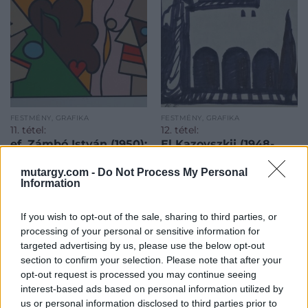
FESTMÉNY, GRAFIKA
FESTMÉNY, GRAFIKA
11. tétel:
12. tétel:
ef. Zámbó István (1950):
El Kazovszkij (1948-
Zenés beszélgetés, 2011
2008): Házőrző lélek,
repr:Forgács Éva: 17.o.,
mutargy.com -
Do Not Process My Personal
Information
kiállítva: Várfok G., 2016
If you wish to opt-out of the sale, sharing to third parties, or
színes szita, EA XV/XV., jjl.,
papír, tus, jbl., 14,9 x 17,9 cm
processing of your personal or sensitive information for
Kikiáltási ár:
50 000
Ft
lapm. 88 x 70 cm cm
targeted advertising by us, please use the below opt-out
Kikiáltási ár:
20 000
Ft
section to confirm your selection. Please note that after your
Aukció:
Aukció:
opt-out request is processed you may continue seeing
107.aukció - festmény,
107.aukció - festmény,
grafika, műtárgy
grafika, műtárgy
interest-based ads based on personal information utilized by
Aukció időpontja: 2017-02-22
Aukció időpontja: 2017-02-22
us or personal information disclosed to third parties prior to