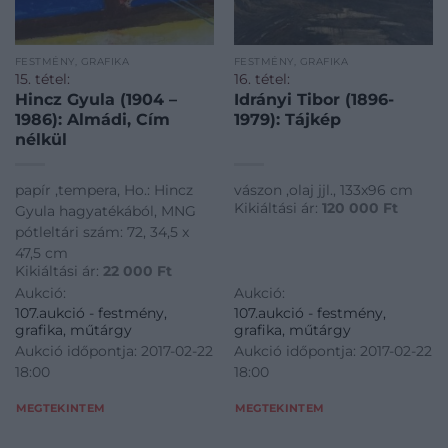
FESTMÉNY, GRAFIKA
FESTMÉNY, GRAFIKA
15. tétel:
16. tétel:
Hincz Gyula (1904 –
Idrányi Tibor (1896-
1986): Almádi, Cím
1979): Tájkép
nélkül
papír ,tempera, Ho.: Hincz
vászon ,olaj jjl., 133x96 cm
Kikiáltási ár:
120 000
Ft
Gyula hagyatékából, MNG
pótleltári szám: 72, 34,5 x
47,5 cm
Kikiáltási ár:
22 000
Ft
Aukció:
Aukció:
107.aukció - festmény,
107.aukció - festmény,
grafika, műtárgy
grafika, műtárgy
Aukció időpontja: 2017-02-22
Aukció időpontja: 2017-02-22
18:00
18:00
MEGTEKINTEM
MEGTEKINTEM