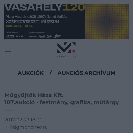
Skip
to
content
AUKCIÓK
/
AUKCIÓS ARCHÍVUM
Műgyűjtők Háza Kft.
107.aukció - festmény, grafika, műtárgy
2017-02-22 18:00
II. Zsigmond tér 8.