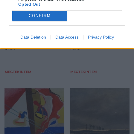
Opted Out
papír, tempera, tus, jjl., 29,5 x
papír, tus, jjl., a művész
41 cm
hagyatékából, 15 x 30 cm
CONFIRM
Kikiáltási ár:
22 000
Ft
Kikiáltási ár:
22 000
Ft
Aukció:
Aukció:
107.aukció - festmény,
107.aukció - festmény,
grafika, műtárgy
grafika, műtárgy
Data Deletion
Data Access
Privacy Policy
Aukció időpontja: 2017-02-22
Aukció időpontja: 2017-02-22
18:00
18:00
MEGTEKINTEM
MEGTEKINTEM