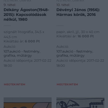
FESTMÉNY, GRAFIKA
FESTMÉNY, GRAFIKA
9. tétel:
10. tétel:
Dékány Ágoston(1948-
Dévényi János (1956):
2015): Kapcsolódások
Hármas körök, 2016
nélkül, 1980
szignált litográfia, 34,5 x
papír, akril, jjl., 30 x 40 cm
Kikiáltási ár:
16 000
Ft
44,5 cm
Kikiáltási ár:
6 000
Ft
Aukció:
Aukció:
107.aukció - festmény,
107.aukció - festmény,
grafika, műtárgy
grafika, műtárgy
Aukció időpontja: 2017-02-22
Aukció időpontja: 2017-02-22
18:00
18:00
MEGTEKINTEM
MEGTEKINTEM