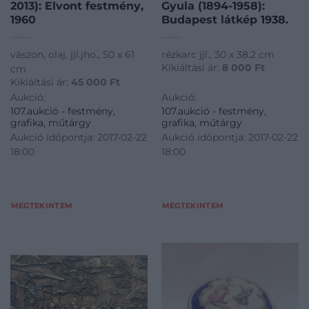
2013): Elvont festmény,
Gyula (1894-1958):
1960
Budapest látkép 1938.
vászon, olaj, jjl.jho., 50 x 61
rézkarc jjl., 30 x 38.2 cm
Kikiáltási ár:
8 000
Ft
cm
Kikiáltási ár:
45 000
Ft
Aukció:
Aukció:
107.aukció - festmény,
107.aukció - festmény,
grafika, műtárgy
grafika, műtárgy
Aukció időpontja: 2017-02-22
Aukció időpontja: 2017-02-22
18:00
18:00
MEGTEKINTEM
MEGTEKINTEM