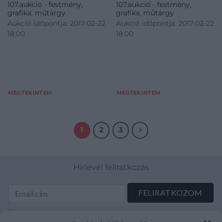
107.aukció - festmény,
107.aukció - festmény,
grafika, műtárgy
grafika, műtárgy
Aukció időpontja: 2017-02-22
Aukció időpontja: 2017-02-22
18:00
18:00
MEGTEKINTEM
MEGTEKINTEM
1
2
3
Hírlevél feliratkozás
Elolvastam és elfogadom az Adatkezelési tájékoztatót: