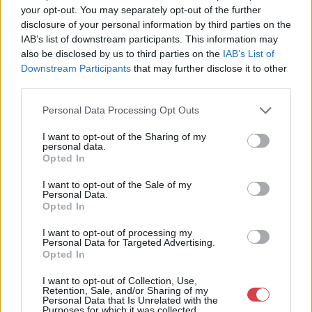
18:00
18:00
your opt-out. You may separately opt-out of the further
disclosure of your personal information by third parties on the
IAB’s list of downstream participants. This information may
MEGTEKINTEM
MEGTEKINTEM
also be disclosed by us to third parties on the
IAB’s List of
Downstream Participants
that may further disclose it to other
third parties.
Personal Data Processing Opt Outs
I want to opt-out of the Sharing of my
personal data.
Opted In
I want to opt-out of the Sale of my
Personal Data.
Opted In
I want to opt-out of processing my
FESTMÉNY, GRAFIKA
FESTMÉNY, GRAFIKA
Personal Data for Targeted Advertising.
13. tétel:
14. tétel:
Opted In
feLugossy László
Gy.Molnár István (1933 –
(1947): Cím nélkül, 1996
2010): Kőbánya, 1962
I want to opt-out of Collection, Use,
Retention, Sale, and/or Sharing of my
körül
Personal Data that Is Unrelated with the
Purposes for which it was collected.