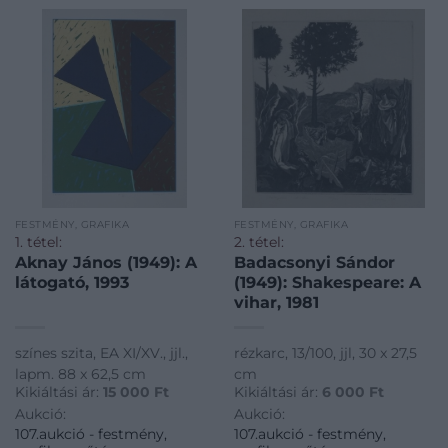
FESTMÉNY, GRAFIKA
FESTMÉNY, GRAFIKA
1. tétel:
2. tétel:
Aknay János (1949): A
Badacsonyi Sándor
látogató, 1993
(1949): Shakespeare: A
vihar, 1981
színes szita, EA XI/XV., jjl.,
rézkarc, 13/100, jjl, 30 x 27,5
lapm. 88 x 62,5 cm
cm
Kikiáltási ár:
15 000
Ft
Kikiáltási ár:
6 000
Ft
Aukció:
Aukció:
107.aukció - festmény,
107.aukció - festmény,