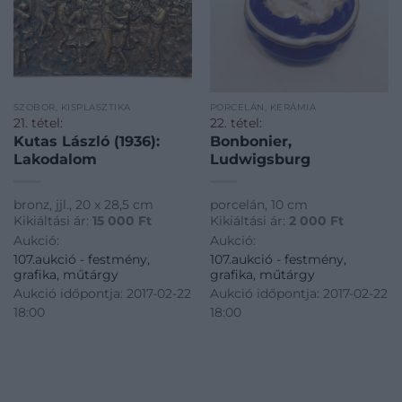
SZOBOR, KISPLASZTIKA
PORCELÁN, KERÁMIA
21. tétel:
22. tétel:
Kutas László (1936):
Bonbonier,
Lakodalom
Ludwigsburg
bronz, jjl., 20 x 28,5 cm
porcelán, 10 cm
Kikiáltási ár:
15 000
Ft
Kikiáltási ár:
2 000
Ft
Aukció:
Aukció:
107.aukció - festmény,
107.aukció - festmény,
grafika, műtárgy
grafika, műtárgy
Aukció időpontja: 2017-02-22
Aukció időpontja: 2017-02-22
18:00
18:00