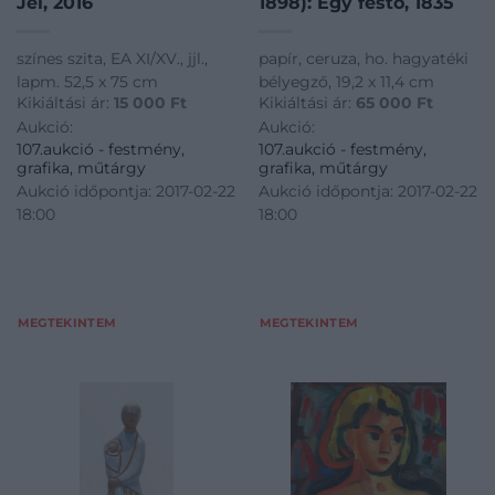
Jel, 2016
1898): Egy festő, 1835
színes szita, EA XI/XV., jjl.,
papír, ceruza, ho. hagyatéki
lapm. 52,5 x 75 cm
bélyegző, 19,2 x 11,4 cm
Kikiáltási ár:
15 000
Ft
Kikiáltási ár:
65 000
Ft
Aukció:
Aukció:
107.aukció - festmény,
107.aukció - festmény,
grafika, műtárgy
grafika, műtárgy
Aukció időpontja: 2017-02-22
Aukció időpontja: 2017-02-22
18:00
18:00
MEGTEKINTEM
MEGTEKINTEM