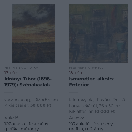
FESTMÉNY, GRAFIKA
FESTMÉNY, GRAFIKA
17. tétel:
18. tétel:
Idrányi Tibor (1896-
Ismeretlen alkotó:
1979): Szénakazlak
Enteriőr
vászon ,olaj jjl., 65 x 54 cm
falemez, olaj, Kovács Dezső
Kikiáltási ár:
50 000
Ft
hagyatékából, 36 x 50 cm
Kikiáltási ár:
10 000
Ft
Aukció:
Aukció:
107.aukció - festmény,
107.aukció - festmény,
grafika, műtárgy
grafika, műtárgy