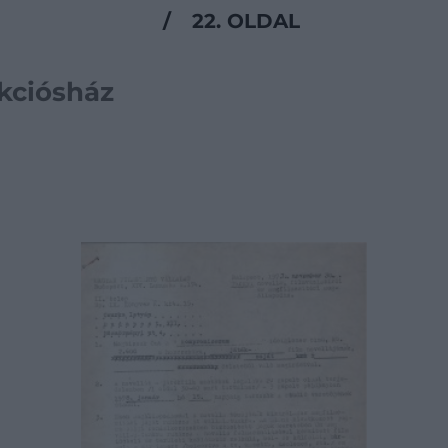
/
22. OLDAL
ukciósház