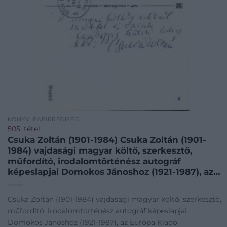
KÖNYV, PAPÍRRÉGISÉG
505. tétel:
Csuka Zoltán (1901-1984) Csuka Zoltán (1901-
1984) vajdasági magyar költő, szerkesztő,
műfordító, irodalomtörténész autográf
képeslapjai Domokos Jánoshoz (1921-1987), az
Európa Kiadó igazgatójához. 5 db.
Csuka Zoltán (1901-1984) vajdasági magyar költő, szerkesztő,
műfordító, irodalomtörténész autográf képeslapjai
Domokos Jánoshoz (1921-1987), az Európa Kiadó