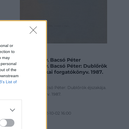
sonal or
KÖNYV, PAPÍRRÉGISÉG
ection to
510. tétel:
ou may
Filmforgatókönyv. Bacsó Péter
 personal
Filmforgatókönyv. Bacsó Péter: Dublőrök
out of the
éjszakája. Technikai forgatókönyv. 1987.
 downstream
B’s List of
Filmforgatókönyv. Bacsó Péter: Dublőrök éjszakája.
Technikai forgatókönyv. 1987.
Kikiáltási ár:
3 000
Ft
Aukció:
109. árverés
Aukció időpontja: 2022-10-02 16:00