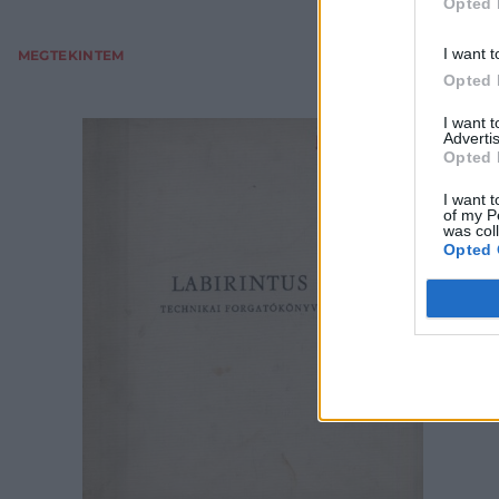
Opted 
I want t
MEGTEKINTEM
Opted 
I want 
Advertis
Opted 
I want t
of my P
was col
Opted 