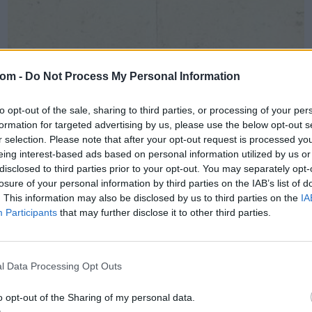
com -
Do Not Process My Personal Information
to opt-out of the sale, sharing to third parties, or processing of your per
KÖNYV, PAPÍRRÉGISÉG
formation for targeted advertising by us, please use the below opt-out s
509. tétel:
r selection. Please note that after your opt-out request is processed y
Féja Géza (1900-1978) Féja Géza (1900-1978) író
eing interest-based ads based on personal information utilized by us or
autográf kézirata egy vers átdolgozásához.
disclosed to third parties prior to your opt-out. You may separately opt-
losure of your personal information by third parties on the IAB’s list of
. This information may also be disclosed by us to third parties on the
IA
Féja Géza (1900-1978) író autográf kézirata egy vers
Participants
that may further disclose it to other third parties.
átdolgozásához.
Kikiáltási ár:
6 000
Ft
Aukció:
109. árverés
l Data Processing Opt Outs
Aukció időpontja: 2022-10-02 16:00
o opt-out of the Sharing of my personal data.