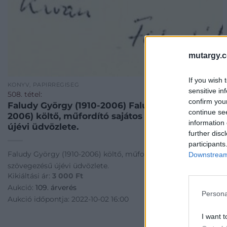
mutargy.
If you wish 
KÖNYV, PAPÍRRÉGISÉG
sensitive in
508. tétel:
confirm you
Faludy György (1910-2006) Faludy György (1910-
continue se
2006) költő, műfordító sajátos szövegezésű
information 
újévi üdvözlete.
further disc
participants
Faludy György (1910-2006) költő, műfordító sajátos
Downstream 
szövegezésű újévi üdvözlete.
Kikiáltási ár:
3 000
Ft
Aukció:
109. árverés
Persona
Aukció időpontja: 2022-10-02 16:00
I want t