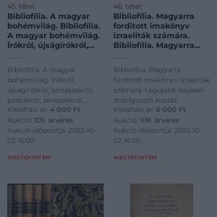
45. tétel:
46. tétel:
Bibliofília. A magyar
Bibliofília. Magyarra
bohémvilág. Bibliofília.
forditott imakönyv
A magyar bohémvilág.
izraeliták számára.
Írókról, újságírókról,
Bibliofília. Magyarra
színészekről, poétákról,
forditott imakönyv
zenészekről, festőkről,
izraeliták számára.
Bibliofília. A magyar
Bibliofília. Magyarra
szobrászokról stb. Bér,
Legujabb teljesen
bohémvilág. Írókról,
forditott imakönyv izraeliták
Honti, Pogány, Sarkadi
átdolgozott kiadás.
újságírókról, színészekről,
számára. Legujabb teljesen
rajzaival és sok
poétákról, zenészekről,
átdolgozott kiadás.
illusztráczióval.
Kikiáltási ár:
4 000
Ft
Kikiáltási ár:
6 000
Ft
festőkről, szobrászokról stb.
Szerkeszti: Szerdahelyi
Aukció:
109. árverés
Aukció:
109. árverés
Bér, Honti, Pogány, Sarkadi
Sándor.
Aukció időpontja: 2022-10-
Aukció időpontja: 2022-10-
rajzaival és sok
02 16:00
02 16:00
illusztráczióval. Szerkeszti:
Szerdahelyi Sándor.
MEGTEKINTEM
MEGTEKINTEM
Gottermayer-kötés.