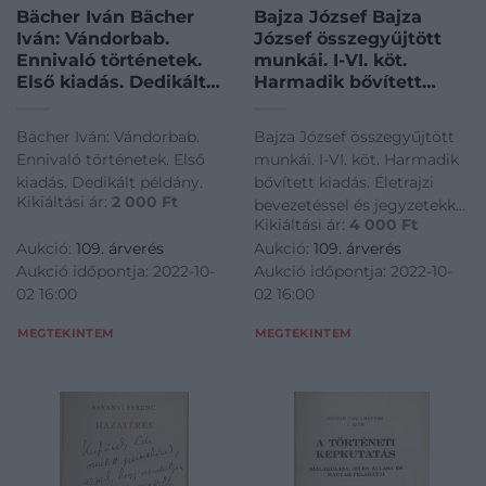
Bächer Iván Bächer
Bajza József Bajza
Iván: Vándorbab.
József összegyűjtött
Ennivaló történetek.
munkái. I-VI. köt.
Első kiadás. Dedikált
Harmadik bővített
példány.
kiadás. Életrajzi
bevezetéssel és
Bächer Iván: Vándorbab.
Bajza József összegyűjtött
jegyzetekkel sajtó alá
Ennivaló történetek. Első
munkái. I-VI. köt. Harmadik
rendezte Badics
kiadás. Dedikált példány.
bővített kiadás. Életrajzi
Ferencz.
Kikiáltási ár:
2 000
Ft
bevezetéssel és jegyzetekkel
Kikiáltási ár:
4 000
Ft
sajtó alá rendezte Badics
Aukció:
109. árverés
Aukció:
109. árverés
Ferencz.
Aukció időpontja: 2022-10-
Aukció időpontja: 2022-10-
02 16:00
02 16:00
MEGTEKINTEM
MEGTEKINTEM