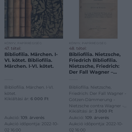
KÖNYV, PAPÍRRÉGISÉG
KÖNYV, PAPÍRRÉGISÉG
47. tétel:
48. tétel:
Bibliofília. Märchen. I-
Bibliofília. Nietzsche,
VI. kötet. Bibliofília.
Friedrich Bibliofília.
Märchen. I-VI. kötet.
Nietzsche, Friedrich:
Der Fall Wagner –
Götzen-Dämmerung –
Nietzsche contra
Bibliofília. Märchen. I-VI.
Bibliofília. Nietzsche,
Wagner – Umwerthung
kötet.
Friedrich: Der Fall Wagner -
aller Werthe (I. Buch:
Kikiáltási ár:
6 000
Ft
Götzen-Dämmerung -
Der Antichrist).
Nietzsche contra Wagner -
Kikiáltási ár:
3 000
Ft
Umwerthung aller Werthe
Aukció:
109. árverés
Aukció:
109. árverés
(I. Buch: Der Antichrist).
Aukció időpontja: 2022-10-
Aukció időpontja: 2022-10-
02 16:00
02 16:00