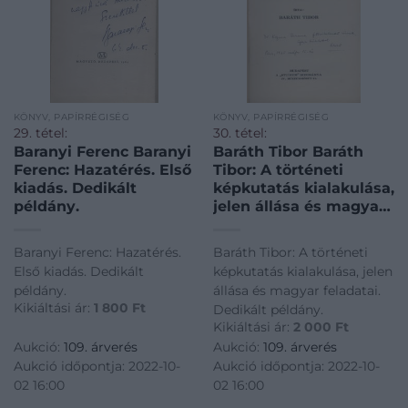
KÖNYV, PAPÍRRÉGISÉG
KÖNYV, PAPÍRRÉGISÉG
29. tétel:
30. tétel:
Baranyi Ferenc Baranyi
Baráth Tibor Baráth
Ferenc: Hazatérés. Első
Tibor: A történeti
kiadás. Dedikált
képkutatás kialakulása,
példány.
jelen állása és magyar
feladatai. Dedikált
példány.
Baranyi Ferenc: Hazatérés.
Baráth Tibor: A történeti
Első kiadás. Dedikált
képkutatás kialakulása, jelen
példány.
állása és magyar feladatai.
Kikiáltási ár:
1 800
Ft
Dedikált példány.
Kikiáltási ár:
2 000
Ft
Aukció:
109. árverés
Aukció:
109. árverés
Aukció időpontja: 2022-10-
Aukció időpontja: 2022-10-
02 16:00
02 16:00