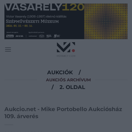
Skip
to
content
AUKCIÓK
/
AUKCIÓS ARCHÍVUM
/
2. OLDAL
Aukcio.net - Mike Portobello Aukciósház
109. árverés