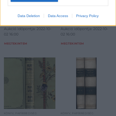
et moi. Ed. décorée par
Wolfgang): Faust.
Pierre Laprade. Számozott
Gesamtausgabe.
Kikiáltási ár:
3 000
Ft
példány.
Data Deletion
Data Access
Privacy Policy
Kikiáltási ár:
6 000
Ft
Aukció:
109. árverés
Aukció:
109. árverés
Aukció időpontja: 2022-10-
Aukció időpontja: 2022-10-
02 16:00
02 16:00
MEGTEKINTEM
MEGTEKINTEM
KÖNYV, PAPÍRRÉGISÉG
KÖNYV, PAPÍRRÉGISÉG