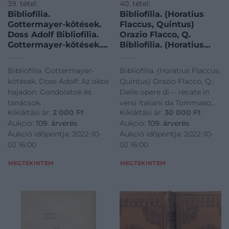
39. tétel:
40. tétel:
Bibliofília.
Bibliofília. (Horatius
Gottermayer-kötések.
Flaccus, Quintus)
Doss Adolf Bibliofília.
Orazio Flacco, Q.
Gottermayer-kötések.
Bibliofília. (Horatius
Doss Adolf: Az okos
Flaccus, Quintus)
hajadon. Gondolatok és
Orazio Flacco, Q.: Delle
Bibliofília. Gottermayer-
Bibliofília. (Horatius Flaccus,
tanácsok.
opere di — recate in
kötések. Doss Adolf: Az okos
Quintus) Orazio Flacco, Q.:
versi italiani da
hajadon. Gondolatok és
Delle opere di -- recate in
Tommaso Gargallo. I-IV.
tanácsok.
versi italiani da Tommaso
kötet (két kötetbe
Kikiáltási ár:
2 000
Ft
Kikiáltási ár:
30 000
Ft
Gargallo. I-IV. kötet (két
kötve). A fordító
Aukció:
109. árverés
Aukció:
109. árverés
kötetbe kötve). A fordító
dedikációjával.
Aukció időpontja: 2022-10-
Aukció időpontja: 2022-10-
dedikációjával.
02 16:00
02 16:00
MEGTEKINTEM
MEGTEKINTEM