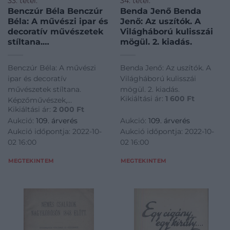
33. tétel:
34. tétel:
Benczúr Béla Benczúr
Benda Jenő Benda
Béla: A művészi ipar és
Jenő: Az uszítók. A
decoratív művészetek
Világháború kulisszái
stíltana.
mögül. 2. kiadás.
Képzőművészek,
rajztanárok,
Benczúr Béla: A művészi
Benda Jenő: Az uszítók. A
műiparosok részére
ipar és decoratív
Világháború kulisszái
technikai, ipariskolai,
művészetek stíltana.
mögül. 2. kiadás.
valamint
Kikiáltási ár:
1 600
Ft
Képzőművészek,
magánhasználatra.
Kikiáltási ár:
2 000
Ft
rajztanárok, műiparosok
Aukció:
109. árverés
Aukció:
109. árverés
részére technikai, ipariskolai,
Aukció időpontja: 2022-10-
Aukció időpontja: 2022-10-
valamint magánhasználatra.
02 16:00
02 16:00
MEGTEKINTEM
MEGTEKINTEM