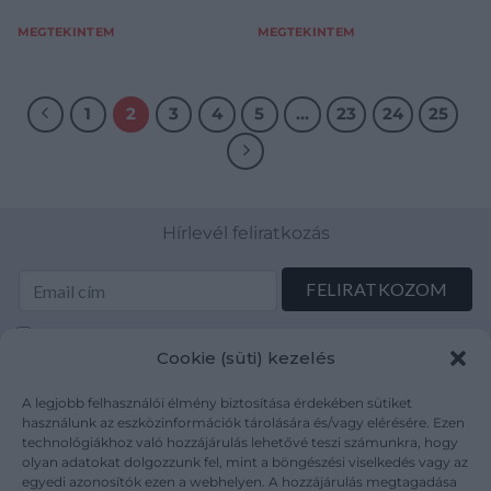
MEGTEKINTEM
MEGTEKINTEM
1
2
3
4
5
…
23
24
25
Hírlevél feliratkozás
Elolvastam és elfogadom az Adatkezelési tájékoztatót:
Cookie (süti) kezelés
mutargy.com/adatkezelesi-tajekoztato/
A legjobb felhasználói élmény biztosítása érdekében sütiket
Rólunk
Áraink
használunk az eszközinformációk tárolására és/vagy elérésére. Ezen
technológiákhoz való hozzájárulás lehetővé teszi számunkra, hogy
Médiaajánlat
ÁSZF
olyan adatokat dolgozzunk fel, mint a böngészési viselkedés vagy az
Karrier
Adatvédelem
egyedi azonosítók ezen a webhelyen. A hozzájárulás megtagadása