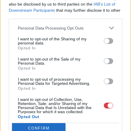
also be disclosed by us to third parties on the
IAB’s List of
MEGTEKINTEM
MEGTEKINTEM
Downstream Participants
that may further disclose it to other
third parties.
Personal Data Processing Opt Outs
I want to opt-out of the Sharing of my
personal data.
Opted In
I want to opt-out of the Sale of my
Personal Data.
Opted In
I want to opt-out of processing my
Personal Data for Targeted Advertising.
KÖNYV, PAPÍRRÉGISÉG
KÖNYV, PAPÍRRÉGISÉG
Opted In
37. tétel:
38. tétel:
Bibliofília. Geraldy, Paul
Bibliofília. Goethe,
I want to opt-out of Collection, Use,
Bibliofília. Geraldy,
(Johann Wolfgang)
Retention, Sale, and/or Sharing of my
Paul: Toi et moi. Ed.
Bibliofília. Goethe,
Personal Data that Is Unrelated with the
Purposes for which it was collected.
décorée par Pierre
(Johann Wolfgang):
Opted Out
Laprade. Számozott
Faust. Gesamtausgabe.
példány.
Bibliofília. Geraldy, Paul: Toi
Bibliofília. Goethe, (Johann
CONFIRM