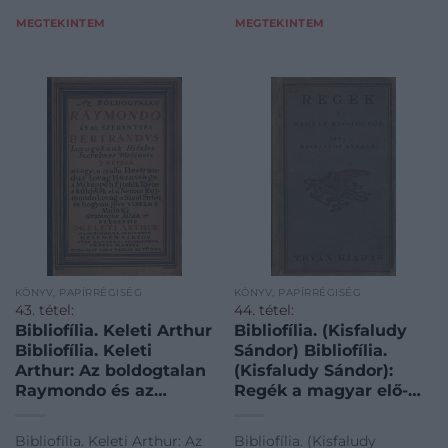
MEGTEKINTEM
MEGTEKINTEM
KÖNYV, PAPÍRRÉGISÉG
KÖNYV, PAPÍRRÉGISÉG
43. tétel:
44. tétel:
Bibliofília. Keleti Arthur
Bibliofília. (Kisfaludy
Bibliofília. Keleti
Sándor) Bibliofília.
Arthur: Az boldogtalan
(Kisfaludy Sándor):
Raymondo és az
Regék a magyar elő-
szerentsés Bertrandus
időből. Számozott
lovagoknak hiteles
példány.
Bibliofília. Keleti Arthur: Az
Bibliofília. (Kisfaludy