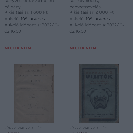
könyvészete. Számozott
közmivelődés,
példány.
nemzetnevelés.
Kikiáltási ár:
1 600
Ft
Kikiáltási ár:
2 000
Ft
Aukció:
109. árverés
Aukció:
109. árverés
Aukció időpontja: 2022-10-
Aukció időpontja: 2022-10-
02 16:00
02 16:00
MEGTEKINTEM
MEGTEKINTEM
KÖNYV, PAPÍRRÉGISÉG
KÖNYV, PAPÍRRÉGISÉG