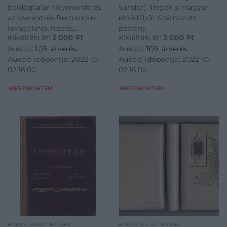
szerelmes tőrténete 7
boldogtalan Raymondo és
Sándor): Regék a magyar
képben avagy: a csalfa
az szerentsés Bertrandus
elő-időből. Számozott
Bertrandus Lovag
lovagoknak hiteles
példány.
Házassága s Miképpen
Kikiáltási ár:
2 000
Ft
Kikiáltási ár:
3 000
Ft
szerelmes tőrténete 7
Ejtették Tőrbe s
Aukció:
109. árverés
Aukció:
109. árverés
képben avagy: a csalfa
küldeték el a Nemes
Aukció időpontja: 2022-10-
Aukció időpontja: 2022-10-
Bertrandus Lovag
Rajmondo
02 16:00
02 16:00
Házassága s Miképpen
Ejtették Tőrbe s küldeték el
MEGTEKINTEM
MEGTEKINTEM
a Nemes Rajmondo Lovag a
Szent Sírhoz és hog
KÖNYV, PAPÍRRÉGISÉG
KÖNYV, PAPÍRRÉGISÉG