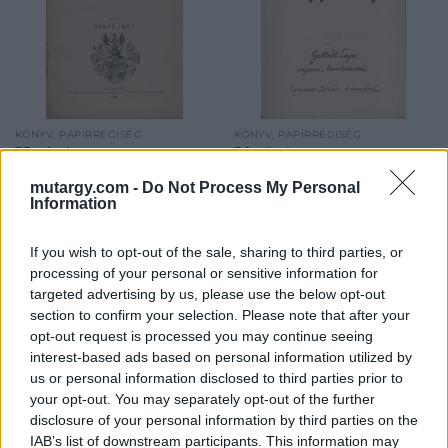
KÖNYV, PAPÍRRÉGISÉG
KÖNYV, PAPÍRRÉGISÉG
35. tétel:
36. tétel:
Benkó Imre Benkó
Bibliofília. Gellért Lajos
mutargy.com -
Do Not Process My Personal
Imre: Nemes családok
Bibliofília. Gellért Lajos:
Information
Nagykőrösön 1848
Egy cigány, egy király
előtt. Leszármazási
… Gellért Lajos rajzai,
táblákkal és
karikatúrái Tryrnauer
If you wish to opt-out of the sale, sharing to third parties, or
címerekkel.
István szövegével.
processing of your personal or sensitive information for
Benkó Imre: Nemes
Bibliofília. Gellért Lajos: Egy
(Bev. Heltai Jenő, Feiks
targeted advertising by us, please use the below opt-out
családok Nagykőrösön 1848
cigány, egy király … Gellért
Jenő, Trynauer István.)
section to confirm your selection. Please note that after your
előtt. Leszármazási
Lajos rajzai, karikatúrái
Aláírt, számozott,
opt-out request is processed you may continue seeing
táblákkal és címerekkel.
Tryrnauer István szövegével.
névre szóló amatőr
interest-based ads based on personal information utilized by
Kikiáltási ár:
6 000
Ft
Kikiáltási ár:
10 000
Ft
(Bev. Heltai Jenő, Feiks
példány.
us or personal information disclosed to third parties prior to
Aukció:
109. árverés
Aukció:
109. árverés
Jenő, Trynauer István.)
your opt-out. You may separately opt-out of the further
Aukció időpontja: 2022-10-
Aukció időpontja: 2022-10-
Aláírt, számozott, névre
disclosure of your personal information by third parties on the
02 16:00
02 16:00
szóló amatőr példány.
IAB’s list of downstream participants. This information may