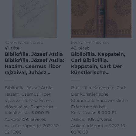
KÖNYV, PAPÍRRÉGISÉG
KÖNYV, PAPÍRRÉGISÉG
41. tétel:
42. tétel:
Bibliofília. József Attila
Bibliofília. Kappstein,
Bibliofília. József Attila:
Carl Bibliofília.
Hazám. Csernus Tibor
Kappstein, Carl: Der
rajzaival, Juhász
künstlerische
Ferenc előszavával.
Steindruck.
Számozott példány. A
Handwerkliche
Bibliofília. József Attila:
Bibliofília. Kappstein, Carl:
címlapon Makai Ádám,
Erfahrungen bei
Hazám. Csernus Tibor
Der künstlerische
a költő nővérének
künstlerischen
rajzaival, Juhász Ferenc
Steindruck. Handwerkliche
unokája ajándékozó
Flachdruckverfahren.
előszavával. Számozott
Erfahrungen bei
soraival.
Mit Druckbeispielen.
Kikiáltási ár:
5 000
Ft
Kikiáltási ár:
5 000
Ft
példány. A címlapon Makai
künstlerischen
Aukció:
109. árverés
Aukció:
109. árverés
Ádám, a költő nővérének
Flachdruckverfahren. Mit
Aukció időpontja: 2022-10-
Aukció időpontja: 2022-10-
unokája ajándékozó soraival.
Druckbeispielen.
02 16:00
02 16:00