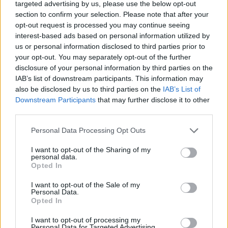
targeted advertising by us, please use the below opt-out
40x50 cm, olaj-vászon,
270x370 cm, Akvarell, papír,
section to confirm your selection. Please note that after your
Jelzés balra lent: Breznay A.
Jelzés balra lent: BA.
Kikiáltási ár:
170 000
Ft
Kikiáltási ár:
240 000
Ft
opt-out request is processed you may continue seeing
interest-based ads based on personal information utilized by
Aukció:
11. online árverés
Aukció:
11. online árverés
us or personal information disclosed to third parties prior to
Aukció időpontja: 2022-01-31
Aukció időpontja: 2022-01-31
your opt-out. You may separately opt-out of the further
19:00
19:00
disclosure of your personal information by third parties on the
IAB’s list of downstream participants. This information may
MEGTEKINTEM
MEGTEKINTEM
also be disclosed by us to third parties on the
IAB’s List of
Downstream Participants
that may further disclose it to other
third parties.
Personal Data Processing Opt Outs
I want to opt-out of the Sharing of my
personal data.
Opted In
I want to opt-out of the Sale of my
Personal Data.
Opted In
I want to opt-out of processing my
FESTMÉNY, GRAFIKA
FESTMÉNY, GRAFIKA
Personal Data for Targeted Advertising.