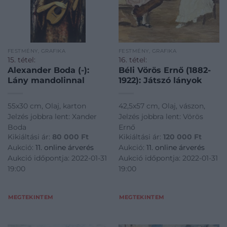
FESTMÉNY, GRAFIKA
FESTMÉNY, GRAFIKA
15. tétel:
16. tétel:
Alexander Boda (-):
Béli Vörös Ernő (1882-
Lány mandolinnal
1922): Játszó lányok
55x30 cm, Olaj, karton
42,5x57 cm, Olaj, vászon,
Jelzés jobbra lent: Xander
Jelzés jobbra lent: Vörös
Boda
Ernő
Kikiáltási ár:
80 000
Ft
Kikiáltási ár:
120 000
Ft
Aukció:
11. online árverés
Aukció:
11. online árverés
Aukció időpontja: 2022-01-31
Aukció időpontja: 2022-01-31
19:00
19:00
MEGTEKINTEM
MEGTEKINTEM