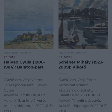
FESTMÉNY, GRAFIKA
FESTMÉNY, GRAFIKA
17. tétel:
18. tétel:
Halvax Gyula (1906-
Schéner Mihály (1923-
1984): Balaton-part
2009): Kikötő
70x88 cm, Olaj, vászon,
60x80 cm, Olaj, farost,
Jelzés jobbra lent: Halvax
Jelzés hátoldalon
Gyula
képcsarnoki etikett,
Kikiáltási ár:
180 000
Ft
Kikiáltási ár:
250 000
Ft
Aukció:
11. online árverés
Aukció:
11. online árverés
Aukció időpontja: 2022-01-31
Aukció időpontja: 2022-01-31
19:00
19:00