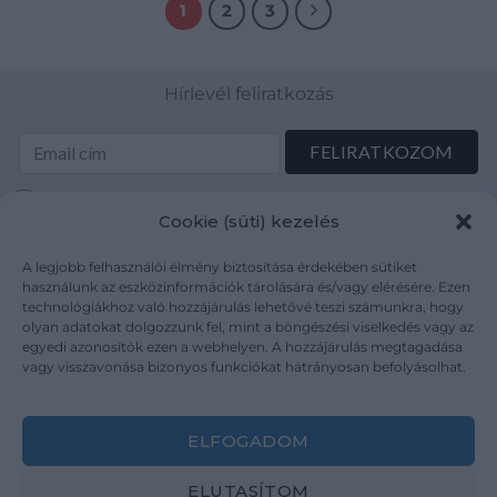
1
2
3
Hírlevél feliratkozás
Elolvastam és elfogadom az Adatkezelési tájékoztatót:
Cookie (süti) kezelés
mutargy.com/adatkezelesi-tajekoztato/
A legjobb felhasználói élmény biztosítása érdekében sütiket
Rólunk
Áraink
használunk az eszközinformációk tárolására és/vagy elérésére. Ezen
technológiákhoz való hozzájárulás lehetővé teszi számunkra, hogy
Médiaajánlat
ÁSZF
olyan adatokat dolgozzunk fel, mint a böngészési viselkedés vagy az
Karrier
Adatvédelem
egyedi azonosítók ezen a webhelyen. A hozzájárulás megtagadása
Kapcsolat
Impresszum
vagy visszavonása bizonyos funkciókat hátrányosan befolyásolhat.
Kövesse a műtárgy.com-ot
ELFOGADOM
ELUTASÍTOM