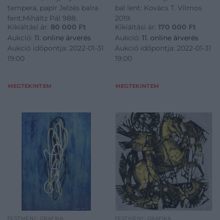
tempera, papír Jelzés balra
bal lent: Kovács T. Vilmos
fent:Miháltz Pál 988.
2019.
Kikiáltási ár:
80 000
Ft
Kikiáltási ár:
170 000
Ft
Aukció:
11. online árverés
Aukció:
11. online árverés
Aukció időpontja: 2022-01-31
Aukció időpontja: 2022-01-31
19:00
19:00
MEGTEKINTEM
MEGTEKINTEM
FESTMÉNY, GRAFIKA
FESTMÉNY, GRAFIKA