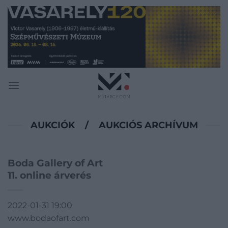
Skip
to
content
AUKCIÓK
/
AUKCIÓS ARCHÍVUM
Boda Gallery of Art
11. online árverés
2022-01-31 19:00
www.bodaofart.com