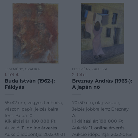
FESTMÉNY, GRAFIKA
FESTMÉNY, GRAFIKA
1. tétel:
2. tétel:
Buda István (1962-):
Breznay András (1963-):
Fáklyás
A japán nő
55x42 cm, vegyes technika,
70x50 cm, olaj-vászon,
vászon, papír, jelzés balra
Jelzés jobbra lent: Breznay
fent: Buda 10.
A.
Kikiáltási ár:
180 000
Ft
Kikiáltási ár:
190 000
Ft
Aukció:
11. online árverés
Aukció:
11. online árverés
Aukció időpontja: 2022-01-31
Aukció időpontja: 2022-01-31