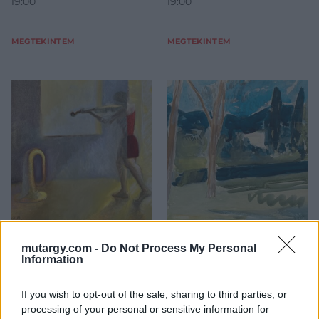
19:00
19:00
MEGTEKINTEM
MEGTEKINTEM
FESTMÉNY, GRAFIKA
FESTMÉNY, GRAFIKA
11. tétel:
12. tétel:
mutargy.com -
Do Not Process My Personal
Information
Breznay András (1963-):
Bernáth Aurél (1895-
“Ritmusváltás” 2014.
1982): Örsi tájkép két
fával
If you wish to opt-out of the sale, sharing to third parties, or
processing of your personal or sensitive information for