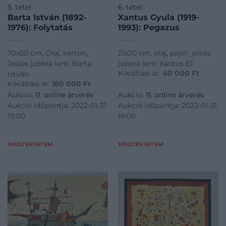
5. tétel:
6. tétel:
Barta István (1892-
Xantus Gyula (1919-
1976): Folytatás
1993): Pegazus
70x50 cm, Olaj, karton,
21x20 cm, olaj, papír, jelzés
Jelzés jobbra lent: Barta
jobbra lent: Xantus 61.
Kikiáltási ár:
40 000
Ft
István
Kikiáltási ár:
180 000
Ft
Aukció:
11. online árverés
Aukció:
11. online árverés
Aukció időpontja: 2022-01-31
Aukció időpontja: 2022-01-31
19:00
19:00
MEGTEKINTEM
MEGTEKINTEM