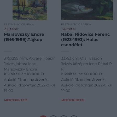
FESTMÉNY, GRAFIKA
FESTMÉNY, GRAFIKA
23. tétel:
24. tétel:
Marsovszky Endre
Rábai Ridovics Ferenc
(1916-1989):Tájkép
(1923-1993): Halas
csendélet
375x255 mm, Akvarell, papír
33x53 cm, Olaj, vászon
Jelzés jobbra lent:
Jelzés középen lent: Rábai R
Marsovszky Endre
F.
Kikiáltási ár:
18 000
Ft
Kikiáltási ár:
50 000
Ft
Aukció:
11. online árverés
Aukció:
11. online árverés
Aukció időpontja: 2022-01-31
Aukció időpontja: 2022-01-31
19:00
19:00
MEGTEKINTEM
MEGTEKINTEM