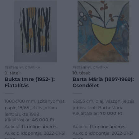
FESTMÉNY, GRAFIKA
FESTMÉNY, GRAFIKA
9. tétel:
10. tétel:
Bukta Imre (1952- ):
Barta Mária (1897-1969):
Fiatalítás
Csendélet
1000x700 mm, szitanyomat,
63x53 cm, olaj, vászon, jelzés
papír, 18/65 jelzés jobbra
jobbra lent: Barta Mária
Kikiáltási ár:
70 000
Ft
lent: Bukta 1999.
Kikiáltási ár:
46 000
Ft
Aukció:
11. online árverés
Aukció:
11. online árverés
Aukció időpontja: 2022-01-31
Aukció időpontja: 2022-01-31