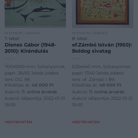
FESTMÉNY, GRAFIKA
FESTMÉNY, GRAFIKA
7. tétel:
8. tétel:
Dienes Gábor (1948-
ef.Zámbó István (1950):
2010): Kirándulás
Boldog sivatag
700x1000 mm, Szitanyomat,
625x440 mm, Szitanyomat,
papír, 36/65 Jelzés jobbra
papír 17/40 Jelzés jobbra
lent: DG. 98.
lent: ef. Zámbó I. 89.
Kikiáltási ár:
46 000
Ft
Kikiáltási ár:
48 000
Ft
Aukció:
11. online árverés
Aukció:
11. online árverés
Aukció időpontja: 2022-01-31
Aukció időpontja: 2022-01-31
19:00
19:00
MEGTEKINTEM
MEGTEKINTEM