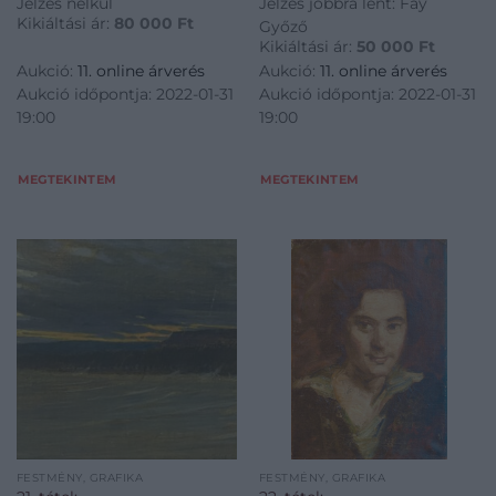
Jelzés nélkül
Jelzés jobbra lent: Fáy
Kikiáltási ár:
80 000
Ft
Győző
Kikiáltási ár:
50 000
Ft
Aukció:
11. online árverés
Aukció:
11. online árverés
Aukció időpontja: 2022-01-31
Aukció időpontja: 2022-01-31
19:00
19:00
MEGTEKINTEM
MEGTEKINTEM
FESTMÉNY, GRAFIKA
FESTMÉNY, GRAFIKA