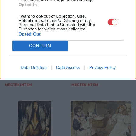
13. tétel:
14. tétel:
Opted In
Knopp Imre (1867-1945):
Karlovszky Bertalan
Lány akt
(1858-1938): Női portré
I want to opt-out of Collection, Use,
Retention, Sale, and/or Sharing of my
Personal Data that Is Unrelated with the
Purposes for which it was collected.
44x33,5 cm, Olaj, karton
32x22 cm, Olaj karton, Jelzés
Opted Out
Jelzés balra lent: Knopp
nélkül
Kikiáltási ár:
70 000
Ft
Imre
CONFIRM
Kikiáltási ár:
80 000
Ft
Aukció:
11. online árverés
Aukció:
11. online árverés
Aukció időpontja: 2022-01-31
Aukció időpontja: 2022-01-31
Data Deletion
Data Access
Privacy Policy
19:00
19:00
MEGTEKINTEM
MEGTEKINTEM