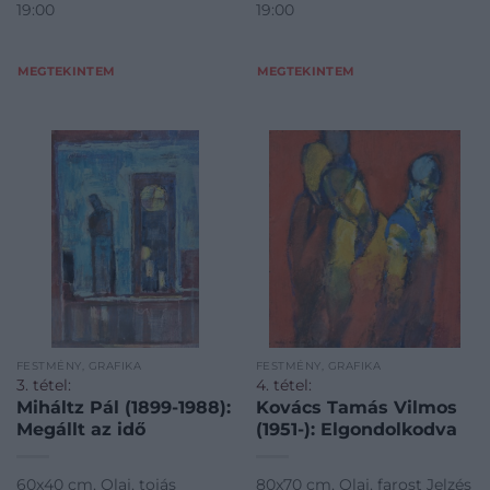
19:00
19:00
MEGTEKINTEM
MEGTEKINTEM
FESTMÉNY, GRAFIKA
FESTMÉNY, GRAFIKA
3. tétel:
4. tétel:
Miháltz Pál (1899-1988):
Kovács Tamás Vilmos
Megállt az idő
(1951-): Elgondolkodva
60x40 cm, Olaj, tojás
80x70 cm, Olaj, farost Jelzés