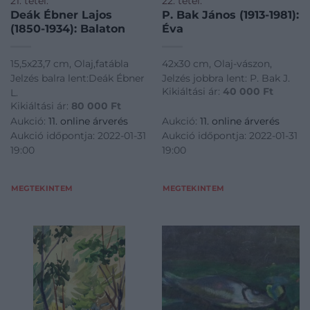
21. tétel:
22. tétel:
Deák Ébner Lajos
P. Bak János (1913-1981):
(1850-1934): Balaton
Éva
15,5x23,7 cm, Olaj,fatábla
42x30 cm, Olaj-vászon,
Jelzés balra lent:Deák Ébner
Jelzés jobbra lent: P. Bak J.
Kikiáltási ár:
40 000
Ft
L.
Kikiáltási ár:
80 000
Ft
Aukció:
11. online árverés
Aukció:
11. online árverés
Aukció időpontja: 2022-01-31
Aukció időpontja: 2022-01-31
19:00
19:00
MEGTEKINTEM
MEGTEKINTEM