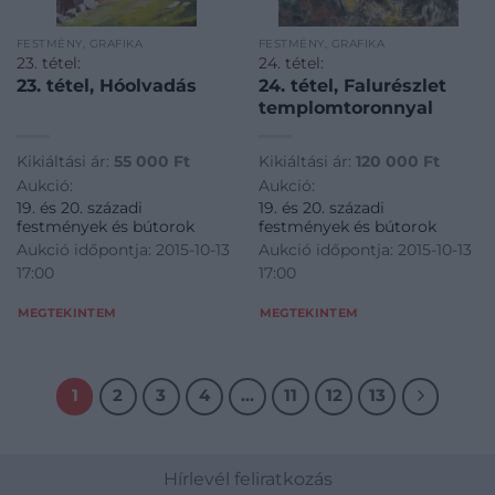
FESTMÉNY, GRAFIKA
FESTMÉNY, GRAFIKA
23. tétel:
24. tétel:
23. tétel, Hóolvadás
24. tétel, Falurészlet
templomtoronnyal
Kikiáltási ár:
55 000
Ft
Kikiáltási ár:
120 000
Ft
Aukció:
Aukció:
19. és 20. századi
19. és 20. századi
festmények és bútorok
festmények és bútorok
Aukció időpontja: 2015-10-13
Aukció időpontja: 2015-10-13
17:00
17:00
MEGTEKINTEM
MEGTEKINTEM
1
2
3
4
…
11
12
13
Hírlevél feliratkozás