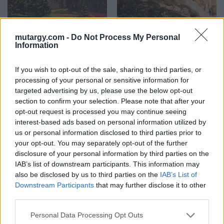
mutargy.com -
Do Not Process My Personal
Information
FESTMÉNY, GRAFIKA
FESTMÉNY, GRAFIKA
11. tétel:
12. tétel:
11. tétel, A Gyilkos-tó
12. tétel, Tabáni
If you wish to opt-out of the sale, sharing to third parties, or
látképe
utcarészlet
processing of your personal or sensitive information for
targeted advertising by us, please use the below opt-out
section to confirm your selection. Please note that after your
Kikiáltási ár:
130 000
Ft
Kikiáltási ár:
70 000
Ft
opt-out request is processed you may continue seeing
Aukció:
Aukció:
interest-based ads based on personal information utilized by
19. és 20. századi
19. és 20. századi
us or personal information disclosed to third parties prior to
festmények és bútorok
festmények és bútorok
your opt-out. You may separately opt-out of the further
Aukció időpontja: 2015-10-13
Aukció időpontja: 2015-10-13
disclosure of your personal information by third parties on the
17:00
17:00
IAB’s list of downstream participants. This information may
MEGTEKINTEM
MEGTEKINTEM
also be disclosed by us to third parties on the
IAB’s List of
Downstream Participants
that may further disclose it to other
third parties.
Personal Data Processing Opt Outs