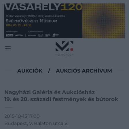
Skip
to
content
AUKCIÓK
/
AUKCIÓS ARCHÍVUM
Nagyházi Galéria és Aukciósház
19. és 20. századi festmények és bútorok
2015-10-13 17:00
Budapest, V. Balaton utca 8.