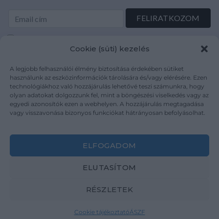
Elolvastam és elfogadom az Adatkezelési tájékoztatót:
Cookie (süti) kezelés
mutargy.com/adatkezelesi-tajekoztato/
A legjobb felhasználói élmény biztosítása érdekében sütiket
Rólunk
Áraink
használunk az eszközinformációk tárolására és/vagy elérésére. Ezen
technológiákhoz való hozzájárulás lehetővé teszi számunkra, hogy
Médiaajánlat
ÁSZF
olyan adatokat dolgozzunk fel, mint a böngészési viselkedés vagy az
Karrier
Adatvédelem
egyedi azonosítók ezen a webhelyen. A hozzájárulás megtagadása
Kapcsolat
Impresszum
vagy visszavonása bizonyos funkciókat hátrányosan befolyásolhat.
Kövesse a műtárgy.com-ot
ELFOGADOM
ELUTASÍTOM
RÉSZLETEK
Weboldal és Webshop készítés:
Ferenczi Sándor
Cookie tájékoztató
ÁSZF
Copyright 2026 ©
Mutargy.com