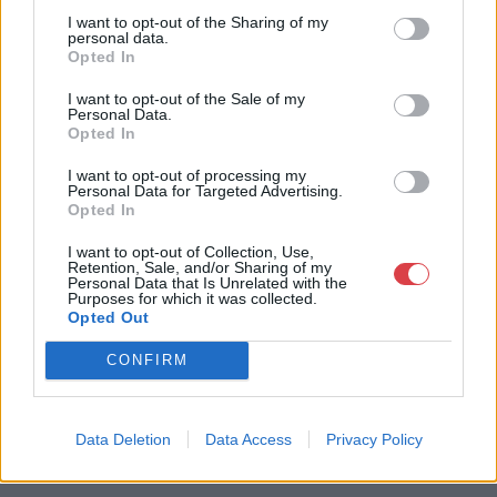
I want to opt-out of the Sharing of my
personal data.
Opted In
I want to opt-out of the Sale of my
Personal Data.
Opted In
I want to opt-out of processing my
FESTMÉNY, GRAFIKA
FESTMÉNY, GRAFIKA
Personal Data for Targeted Advertising.
13. tétel:
14. tétel:
Opted In
13. tétel, Ligetes táj
14. tétel, Szolnoki Tisza-
part, 1902
I want to opt-out of Collection, Use,
Retention, Sale, and/or Sharing of my
Personal Data that Is Unrelated with the
Purposes for which it was collected.
Kikiáltási ár:
60 000
Ft
Kikiáltási ár:
60 000
Ft
Opted Out
Aukció:
Aukció:
19. és 20. századi
19. és 20. századi
CONFIRM
festmények és bútorok
festmények és bútorok
Aukció időpontja: 2015-10-13
Aukció időpontja: 2015-10-13
17:00
17:00
Data Deletion
Data Access
Privacy Policy
MEGTEKINTEM
MEGTEKINTEM