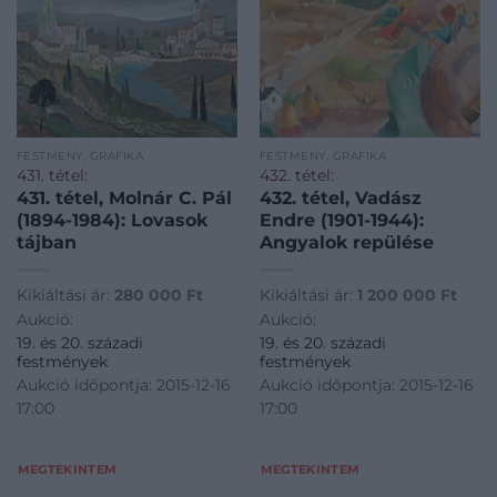
FESTMÉNY, GRAFIKA
FESTMÉNY, GRAFIKA
431. tétel:
432. tétel:
431. tétel, Molnár C. Pál
432. tétel, Vadász
(1894-1984): Lovasok
Endre (1901-1944):
tájban
Angyalok repülése
Kikiáltási ár:
280 000
Ft
Kikiáltási ár:
1 200 000
Ft
Aukció:
Aukció:
19. és 20. századi
19. és 20. századi
festmények
festmények
Aukció időpontja: 2015-12-16
Aukció időpontja: 2015-12-16
17:00
17:00
MEGTEKINTEM
MEGTEKINTEM