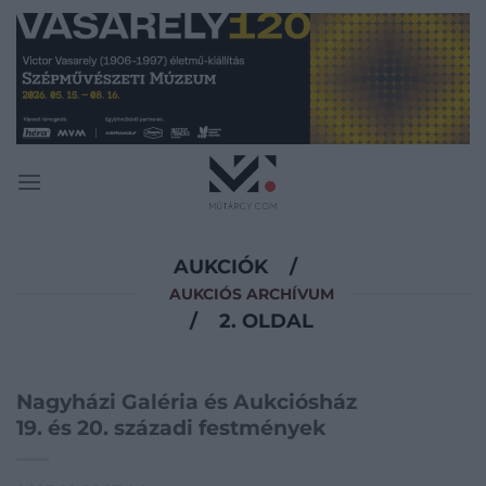
Skip
to
content
AUKCIÓK
/
AUKCIÓS ARCHÍVUM
/
2. OLDAL
Nagyházi Galéria és Aukciósház
19. és 20. századi festmények