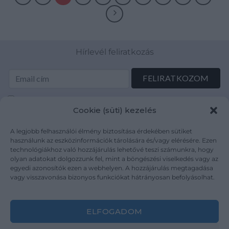
Hírlevél feliratkozás
Elolvastam és elfogadom az Adatkezelési tájékoztatót:
Cookie (süti) kezelés
mutargy.com/adatkezelesi-tajekoztato/
A legjobb felhasználói élmény biztosítása érdekében sütiket
Rólunk
Áraink
használunk az eszközinformációk tárolására és/vagy elérésére. Ezen
technológiákhoz való hozzájárulás lehetővé teszi számunkra, hogy
Médiaajánlat
ÁSZF
olyan adatokat dolgozzunk fel, mint a böngészési viselkedés vagy az
Karrier
Adatvédelem
egyedi azonosítók ezen a webhelyen. A hozzájárulás megtagadása
Kapcsolat
Impresszum
vagy visszavonása bizonyos funkciókat hátrányosan befolyásolhat.
Kövesse a műtárgy.com-ot
ELFOGADOM