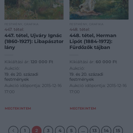
FESTMÉNY, GRAFIKA
FESTMÉNY, GRAFIKA
447. tétel:
448. tétel:
447. tétel, Ujváry Ignác
448. tétel, Herman
(1860-1927): Libapásztor
Lipót (1884-1972):
lány
Fürdőzők tájban
Kikiáltási ár:
120 000
Ft
Kikiáltási ár:
60 000
Ft
Aukció:
Aukció:
19. és 20. századi
19. és 20. századi
festmények
festmények
Aukció időpontja: 2015-12-16
Aukció időpontja: 2015-12-16
17:00
17:00
MEGTEKINTEM
MEGTEKINTEM
1
2
3
4
5
…
13
14
15