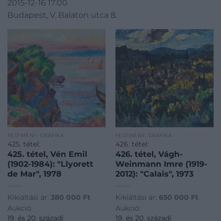
2015-12-16 17:00
Budapest, V. Balaton utca 8.
FESTMÉNY, GRAFIKA
FESTMÉNY, GRAFIKA
425. tétel:
426. tétel:
425. tétel, Vén Emil
426. tétel, Vágh-
(1902-1984): "Llyorett
Weinmann Imre (1919-
de Mar", 1978
2012): "Calais", 1973
Kikiáltási ár:
380 000
Ft
Kikiáltási ár:
650 000
Ft
Aukció:
Aukció:
19. és 20. századi
19. és 20. századi