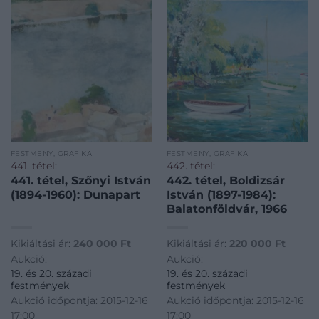
FESTMÉNY, GRAFIKA
FESTMÉNY, GRAFIKA
441. tétel:
442. tétel:
441. tétel, Szőnyi István
442. tétel, Boldizsár
(1894-1960): Dunapart
István (1897-1984):
Balatonföldvár, 1966
Kikiáltási ár:
240 000
Ft
Kikiáltási ár:
220 000
Ft
Aukció:
Aukció:
19. és 20. századi
19. és 20. századi
festmények
festmények
Aukció időpontja: 2015-12-16
Aukció időpontja: 2015-12-16
17:00
17:00