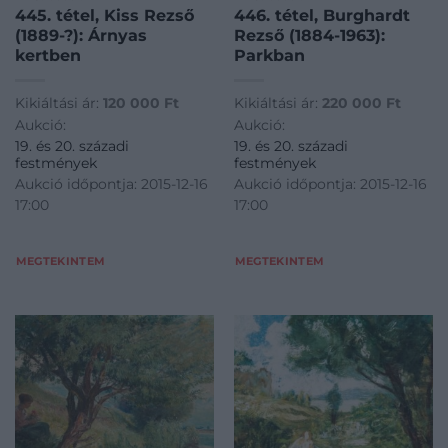
445. tétel, Kiss Rezső
446. tétel, Burghardt
(1889-?): Árnyas
Rezső (1884-1963):
kertben
Parkban
Kikiáltási ár:
120 000
Ft
Kikiáltási ár:
220 000
Ft
Aukció:
Aukció:
19. és 20. századi
19. és 20. századi
festmények
festmények
Aukció időpontja: 2015-12-16
Aukció időpontja: 2015-12-16
17:00
17:00
MEGTEKINTEM
MEGTEKINTEM