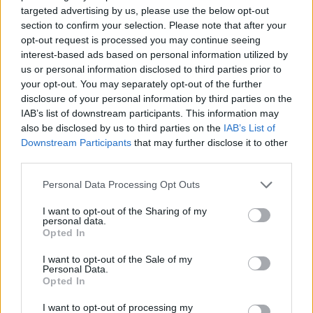
targeted advertising by us, please use the below opt-out
section to confirm your selection. Please note that after your
Kikiáltási ár:
140 000
Ft
Kikiáltási ár:
90 000
Ft
opt-out request is processed you may continue seeing
Aukció:
Aukció:
interest-based ads based on personal information utilized by
19. és 20. századi
19. és 20. századi
us or personal information disclosed to third parties prior to
festmények
festmények
your opt-out. You may separately opt-out of the further
Aukció időpontja: 2015-12-16
Aukció időpontja: 2015-12-16
disclosure of your personal information by third parties on the
17:00
17:00
IAB’s list of downstream participants. This information may
also be disclosed by us to third parties on the
IAB’s List of
MEGTEKINTEM
MEGTEKINTEM
Downstream Participants
that may further disclose it to other
third parties.
Personal Data Processing Opt Outs
I want to opt-out of the Sharing of my
personal data.
Opted In
I want to opt-out of the Sale of my
Personal Data.
Opted In
I want to opt-out of processing my