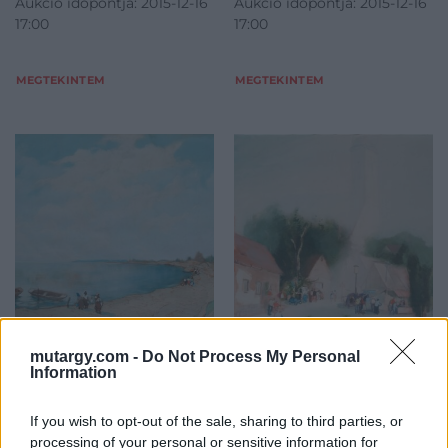
Aukció időpontja: 2015-12-16
Aukció időpontja: 2015-12-16
17:00
17:00
MEGTEKINTEM
MEGTEKINTEM
FESTMÉNY, GRAFIKA
FESTMÉNY, GRAFIKA
mutargy.com -
Do Not Process My Personal
435. tétel:
436. tétel:
Information
435. tétel, Csabai-
436. tétel, Madarassy
Wágner József (1888-
György (1947-):
If you wish to opt-out of the sale, sharing to third parties, or
1967): Asszonyok a
Városrészlet alakokkal
processing of your personal or sensitive information for
Balatonparton