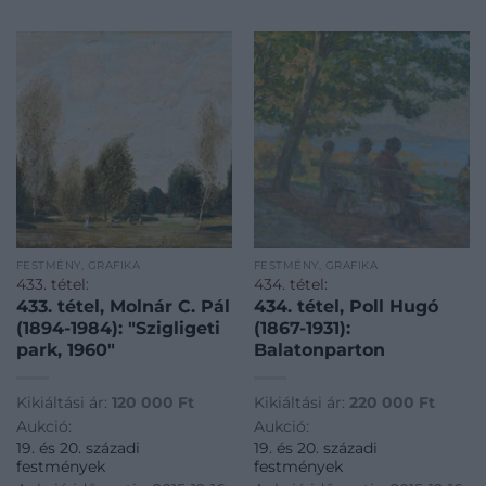
FESTMÉNY, GRAFIKA
FESTMÉNY, GRAFIKA
433. tétel:
434. tétel:
433. tétel, Molnár C. Pál
434. tétel, Poll Hugó
(1894-1984): "Szigligeti
(1867-1931):
park, 1960"
Balatonparton
Kikiáltási ár:
120 000
Ft
Kikiáltási ár:
220 000
Ft
Aukció:
Aukció:
19. és 20. századi
19. és 20. századi
festmények
festmények