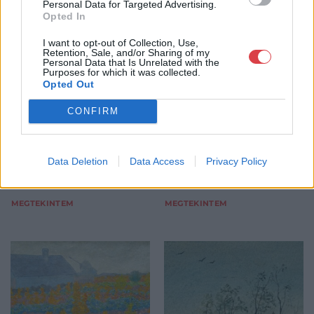
Personal Data for Targeted Advertising.
FESTMÉNY, GRAFIKA
FESTMÉNY, GRAFIKA
Opted In
437. tétel:
438. tétel:
437. tétel, Burghardt
438. tétel, Zirkelbach
I want to opt-out of Collection, Use,
Rezső (1884-1963):
László (1916-): "Sződ",
Retention, Sale, and/or Sharing of my
Havas mező, 1910
1975
Personal Data that Is Unrelated with the
Purposes for which it was collected.
Opted Out
Kikiáltási ár:
130 000
Ft
Kikiáltási ár:
50 000
Ft
Aukció:
Aukció:
CONFIRM
19. és 20. századi
19. és 20. századi
festmények
festmények
Aukció időpontja: 2015-12-16
Aukció időpontja: 2015-12-16
Data Deletion
Data Access
Privacy Policy
17:00
17:00
MEGTEKINTEM
MEGTEKINTEM