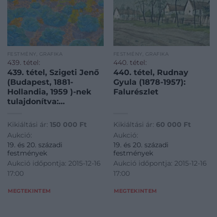
FESTMÉNY, GRAFIKA
FESTMÉNY, GRAFIKA
439. tétel:
440. tétel:
439. tétel, Szigeti Jenő
440. tétel, Rudnay
(Budapest, 1881-
Gyula (1878-1957):
Hollandia, 1959 )-nek
Falurészlet
tulajdonítva:
Tanyarészlet
káposztással
Kikiáltási ár:
150 000
Ft
Kikiáltási ár:
60 000
Ft
Aukció:
Aukció:
19. és 20. századi
19. és 20. századi
festmények
festmények
Aukció időpontja: 2015-12-16
Aukció időpontja: 2015-12-16
17:00
17:00
MEGTEKINTEM
MEGTEKINTEM