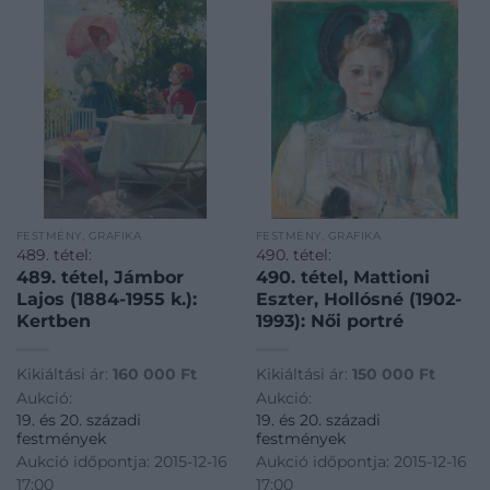
FESTMÉNY, GRAFIKA
FESTMÉNY, GRAFIKA
489. tétel:
490. tétel:
489. tétel, Jámbor
490. tétel, Mattioni
Lajos (1884-1955 k.):
Eszter, Hollósné (1902-
Kertben
1993): Női portré
Kikiáltási ár:
160 000
Ft
Kikiáltási ár:
150 000
Ft
Aukció:
Aukció:
19. és 20. századi
19. és 20. századi
festmények
festmények
Aukció időpontja: 2015-12-16
Aukció időpontja: 2015-12-16
17:00
17:00