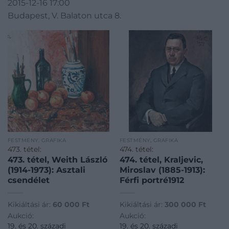
2015-12-16 17:00
Budapest, V. Balaton utca 8.
FESTMÉNY, GRAFIKA
FESTMÉNY, GRAFIKA
473. tétel:
474. tétel:
473. tétel, Weith László
474. tétel, Kraljevic,
(1914-1973): Asztali
Miroslav (1885-1913):
csendélet
Férfi portré1912
Kikiáltási ár:
60 000
Ft
Kikiáltási ár:
300 000
Ft
Aukció:
Aukció:
19. és 20. századi
19. és 20. századi