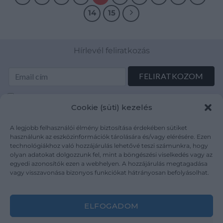
14
15
Hírlevél feliratkozás
Elolvastam és elfogadom az Adatkezelési tájékoztatót:
Cookie (süti) kezelés
mutargy.com/adatkezelesi-tajekoztato/
A legjobb felhasználói élmény biztosítása érdekében sütiket
Rólunk
Áraink
használunk az eszközinformációk tárolására és/vagy elérésére. Ezen
technológiákhoz való hozzájárulás lehetővé teszi számunkra, hogy
Médiaajánlat
ÁSZF
olyan adatokat dolgozzunk fel, mint a böngészési viselkedés vagy az
Karrier
Adatvédelem
egyedi azonosítók ezen a webhelyen. A hozzájárulás megtagadása
Kapcsolat
Impresszum
vagy visszavonása bizonyos funkciókat hátrányosan befolyásolhat.
Kövesse a műtárgy.com-ot
ELFOGADOM