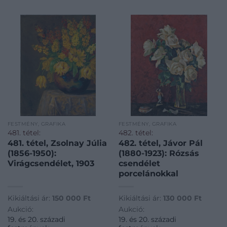
FESTMÉNY, GRAFIKA
FESTMÉNY, GRAFIKA
481. tétel:
482. tétel:
481. tétel, Zsolnay Júlia
482. tétel, Jávor Pál
(1856-1950):
(1880-1923): Rózsás
Virágcsendélet, 1903
csendélet
porcelánokkal
Kikiáltási ár:
150 000
Ft
Kikiáltási ár:
130 000
Ft
Aukció:
Aukció:
19. és 20. századi
19. és 20. századi