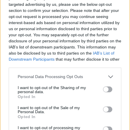
targeted advertising by us, please use the below opt-out
section to confirm your selection. Please note that after your
Kikiáltási ár:
120 000
Ft
Kikiáltási ár:
60 000
Ft
opt-out request is processed you may continue seeing
Aukció:
Aukció:
interest-based ads based on personal information utilized by
19. és 20. századi
19. és 20. századi
us or personal information disclosed to third parties prior to
festmények
festmények
your opt-out. You may separately opt-out of the further
Aukció időpontja: 2015-12-16
Aukció időpontja: 2015-12-16
disclosure of your personal information by third parties on the
17:00
17:00
IAB’s list of downstream participants. This information may
also be disclosed by us to third parties on the
IAB’s List of
MEGTEKINTEM
MEGTEKINTEM
Downstream Participants
that may further disclose it to other
third parties.
Personal Data Processing Opt Outs
I want to opt-out of the Sharing of my
personal data.
Opted In
I want to opt-out of the Sale of my
Personal Data.
Opted In
I want to opt-out of processing my