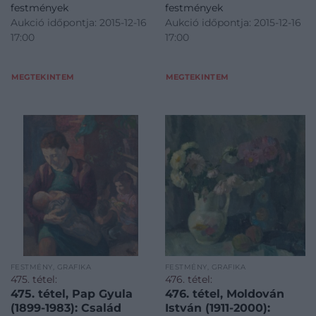
festmények
festmények
Aukció időpontja: 2015-12-16
Aukció időpontja: 2015-12-16
17:00
17:00
MEGTEKINTEM
MEGTEKINTEM
FESTMÉNY, GRAFIKA
FESTMÉNY, GRAFIKA
475. tétel:
476. tétel:
475. tétel, Pap Gyula
476. tétel, Moldován
(1899-1983): Család
István (1911-2000):