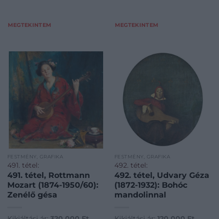
MEGTEKINTEM
MEGTEKINTEM
FESTMÉNY, GRAFIKA
FESTMÉNY, GRAFIKA
491. tétel:
492. tétel:
491. tétel, Rottmann
492. tétel, Udvary Géza
Mozart (1874-1950/60):
(1872-1932): Bohóc
Zenélő gésa
mandolinnal
Kikiáltási ár:
320 000
Ft
Kikiáltási ár:
120 000
Ft