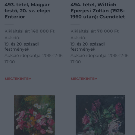
493. tétel, Magyar
494. tétel, Wittich
festő, 20. sz. eleje:
Eperjesi Zoltán (1928-
Enteriőr
1960 után): Csendélet
Kikiáltási ár:
140 000
Ft
Kikiáltási ár:
70 000
Ft
Aukció:
Aukció:
19. és 20. századi
19. és 20. századi
festmények
festmények
Aukció időpontja: 2015-12-16
Aukció időpontja: 2015-12-16
17:00
17:00
MEGTEKINTEM
MEGTEKINTEM