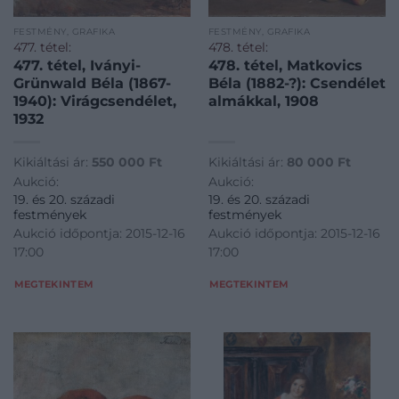
FESTMÉNY, GRAFIKA
FESTMÉNY, GRAFIKA
477. tétel:
478. tétel:
477. tétel, Iványi-
478. tétel, Matkovics
Grünwald Béla (1867-
Béla (1882-?): Csendélet
1940): Virágcsendélet,
almákkal, 1908
1932
Kikiáltási ár:
550 000
Ft
Kikiáltási ár:
80 000
Ft
Aukció:
Aukció:
19. és 20. századi
19. és 20. századi
festmények
festmények
Aukció időpontja: 2015-12-16
Aukció időpontja: 2015-12-16
17:00
17:00
MEGTEKINTEM
MEGTEKINTEM