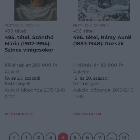
FESTMÉNY, GRAFIKA
FESTMÉNY, GRAFIKA
495. tétel:
496. tétel:
495. tétel, Szánthó
496. tétel, Náray Aurél
Mária (1902-1994):
(1883-1948): Rózsák
Színes virágcsokor
Kikiáltási ár:
280 000
Ft
Kikiáltási ár:
80 000
Ft
Aukció:
Aukció:
19. és 20. századi
19. és 20. századi
festmények
festmények
Aukció időpontja: 2015-12-16
Aukció időpontja: 2015-12-16
17:00
17:00
MEGTEKINTEM
MEGTEKINTEM
1
2
3
4
5
6
7
…
13