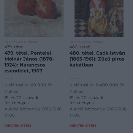
FESTMÉNY, GRAFIKA
FESTMÉNY, GRAFIKA
479. tétel:
480. tétel:
479. tétel, Pentelei
480. tétel, Csók István
Molnár János (1878-
(1865-1961): Züzü piros
1924): Narancsos
kabátban
csendélet, 1907
Kikiáltási ár:
60 000
Ft
Kikiáltási ár:
2 400 000
Ft
Aukció:
Aukció:
19. és 20. századi
19. és 20. századi
festmények
festmények
Aukció időpontja: 2015-12-16
Aukció időpontja: 2015-12-16
17:00
17:00
MEGTEKINTEM
MEGTEKINTEM