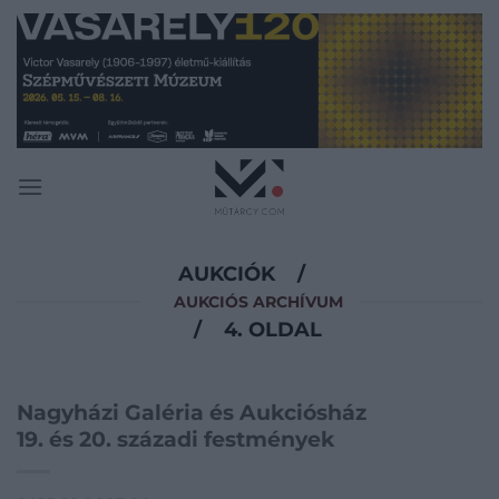
Skip
to
content
AUKCIÓK
/
AUKCIÓS ARCHÍVUM
/
4. OLDAL
Nagyházi Galéria és Aukciósház
19. és 20. századi festmények