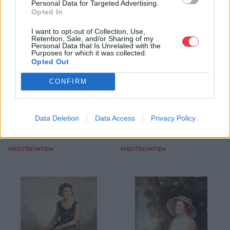
Personal Data for Targeted Advertising.
FESTMÉNY, GRAFIKA
FESTMÉNY, GRAFIKA
Opted In
485. tétel:
486. tétel:
485. tétel, Közép-
486. tétel, Zabehlicky,
I want to opt-out of Collection, Use,
európai festő, 1900
Alois (1883-1962):
Retention, Sale, and/or Sharing of my
körül: Virágcsendélet
Asztali csendélet
Personal Data that Is Unrelated with the
Purposes for which it was collected.
alvó faun gyerekkel
rózsákkal
Opted Out
Kikiáltási ár:
600 000
Ft
Kikiáltási ár:
320 000
Ft
CONFIRM
Aukció:
Aukció:
19. és 20. századi
19. és 20. századi
festmények
festmények
Data Deletion
Data Access
Privacy Policy
Aukció időpontja: 2015-12-16
Aukció időpontja: 2015-12-16
17:00
17:00
MEGTEKINTEM
MEGTEKINTEM