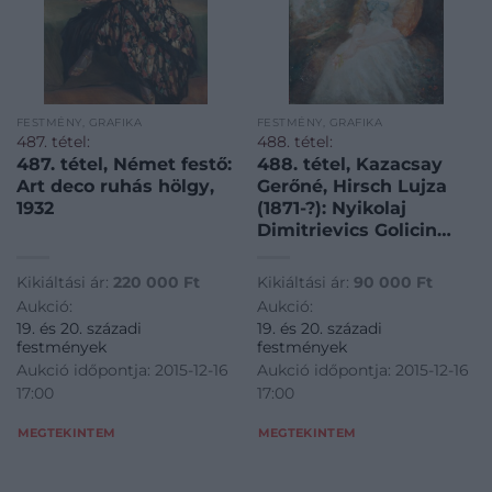
FESTMÉNY, GRAFIKA
FESTMÉNY, GRAFIKA
487. tétel:
488. tétel:
487. tétel, Német festő:
488. tétel, Kazacsay
Art deco ruhás hölgy,
Gerőné, Hirsch Lujza
1932
(1871-?): Nyikolaj
Dimitrievics Golicin
orosz nagyherceg
feleségének portréja
Kikiáltási ár:
220 000
Ft
Kikiáltási ár:
90 000
Ft
Aukció:
Aukció:
19. és 20. századi
19. és 20. századi
festmények
festmények
Aukció időpontja: 2015-12-16
Aukció időpontja: 2015-12-16
17:00
17:00
MEGTEKINTEM
MEGTEKINTEM