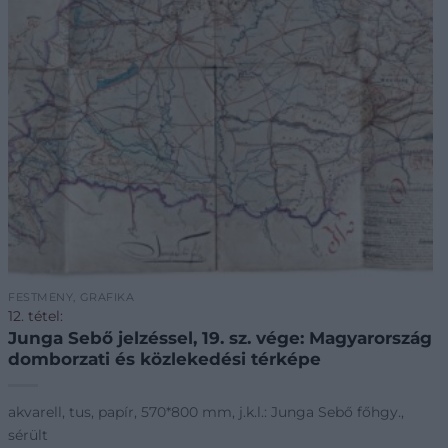
FESTMÉNY, GRAFIKA
12. tétel:
Junga Sebő jelzéssel, 19. sz. vége: Magyarország
domborzati és közlekedési térképe
akvarell, tus, papír, 570*800 mm, j.k.l.: Junga Sebő főhgy.,
sérült