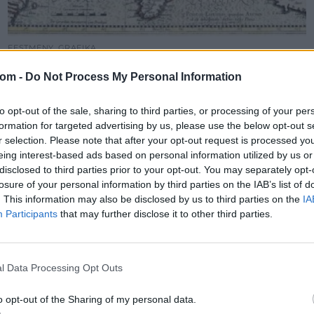
FESTMÉNY, GRAFIKA
5. tétel:
Mercator, Gerhard (1512-1594): A Krim félsziget
com -
Do Not Process My Personal Information
és a Fekete tenger térképe
to opt-out of the sale, sharing to third parties, or processing of your per
formation for targeted advertising by us, please use the below opt-out s
színezett rézmetszet, papír, 410*510 mm, j.b.l.: Per Gerardum
r selection. Please note that after your opt-out request is processed y
Mercatorem cum Privilegio, MET
eing interest-based ads based on personal information utilized by us or
Kikiáltási ár:
32 000
Ft
disclosed to third parties prior to your opt-out. You may separately opt-
Aukció:
225. Régi mesterek, 19-20.századi festmények
losure of your personal information by third parties on the IAB’s list of
Aukció időpontja: 2017-05-30 17:00
. This information may also be disclosed by us to third parties on the
IA
Participants
that may further disclose it to other third parties.
MEGTEKINTEM
l Data Processing Opt Outs
o opt-out of the Sharing of my personal data.