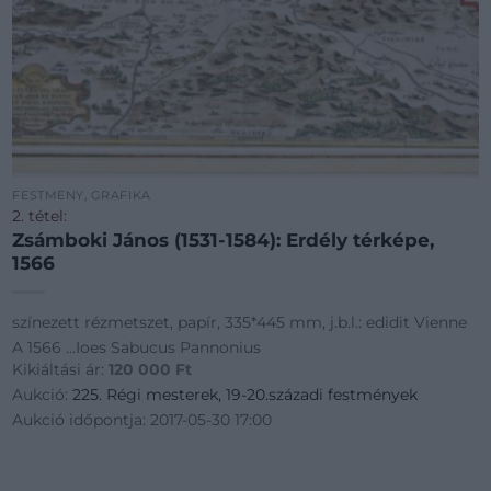
FESTMÉNY, GRAFIKA
2. tétel:
Zsámboki János (1531-1584): Erdély térképe,
1566
színezett rézmetszet, papír, 335*445 mm, j.b.l.: edidit Vienne
A 1566 ...Ioes Sabucus Pannonius
Kikiáltási ár:
120 000
Ft
Aukció:
225. Régi mesterek, 19-20.századi festmények
Aukció időpontja: 2017-05-30 17:00