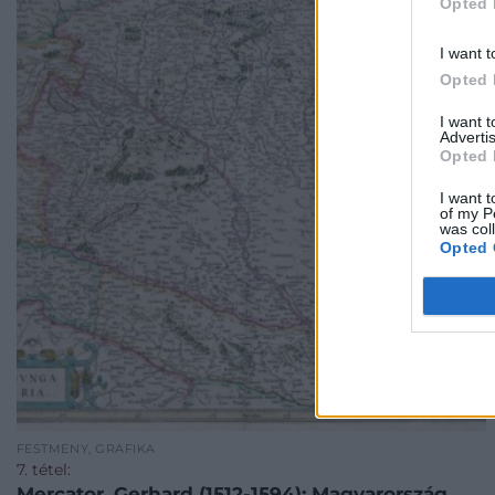
Opted 
I want t
Opted 
I want 
Advertis
Opted 
I want t
of my P
was col
Opted 
FESTMÉNY, GRAFIKA
7. tétel:
Mercator, Gerhard (1512-1594): Magyarország