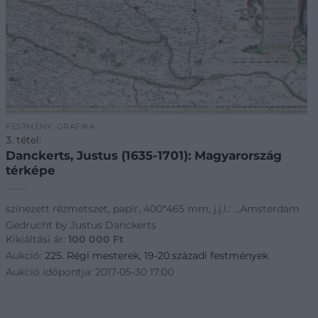
FESTMÉNY, GRAFIKA
3. tétel:
Danckerts, Justus (1635-1701): Magyarország
térképe
színezett rézmetszet, papír, 400*465 mm, j.j.l.: ...Amsterdam
Gedrucht by Justus Danckerts
Kikiáltási ár:
100 000
Ft
Aukció:
225. Régi mesterek, 19-20.századi festmények
Aukció időpontja: 2017-05-30 17:00