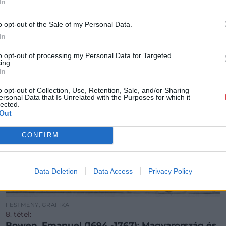
In
o opt-out of the Sale of my Personal Data.
In
to opt-out of processing my Personal Data for Targeted
ing.
In
o opt-out of Collection, Use, Retention, Sale, and/or Sharing
ersonal Data that Is Unrelated with the Purposes for which it
lected.
Out
CONFIRM
Data Deletion
Data Access
Privacy Policy
FESTMÉNY, GRAFIKA
8. tétel:
Bowen, Emanuel (1694 -1767): Magyarország és