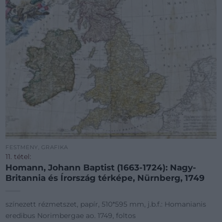
FESTMÉNY, GRAFIKA
11. tétel:
Homann, Johann Baptist (1663-1724): Nagy-
Britannia és Írország térképe, Nürnberg, 1749
színezett rézmetszet, papír, 510*595 mm, j.b.f.: Homanianis
eredibus Norimbergae ao. 1749, foltos