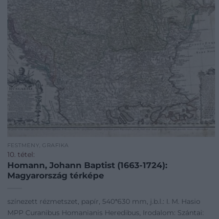
FESTMÉNY, GRAFIKA
10. tétel:
Homann, Johann Baptist (1663-1724):
Magyarország térképe
színezett rézmetszet, papír, 540*630 mm, j.b.l.: I. M. Hasio
MPP Curanibus Homanianis Heredibus, Irodalom: Szántai: