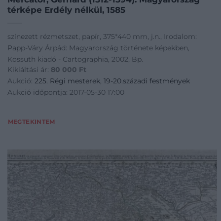
térképe Erdély nélkül, 1585
színezett rézmetszet, papír, 375*440 mm, j.n., Irodalom:
Papp-Váry Árpád: Magyarország története képekben,
Kossuth kiadó - Cartographia, 2002, Bp.
Kikiáltási ár:
80 000
Ft
Aukció:
225. Régi mesterek, 19-20.századi festmények
Aukció időpontja: 2017-05-30 17:00
MEGTEKINTEM