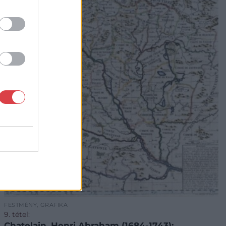
FESTMÉNY, GRAFIKA
9. tétel:
Chatelain, Henri Abraham (1684-1743):