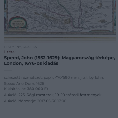
FESTMÉNY, GRAFIKA
1. tétel:
Speed, John (1552-1629): Magyarország térképe,
London, 1676-os kiadás
színezett rézmetszet, papír, 470*590 mm, j.b.l.: by Iohn.
Speed Ano Dom: 1626
Kikiáltási ár:
380 000
Ft
Aukció:
225. Régi mesterek, 19-20.századi festmények
Aukció időpontja: 2017-05-30 17:00