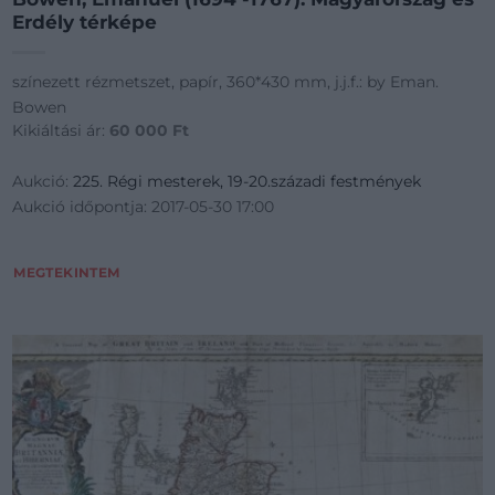
Erdély térképe
színezett rézmetszet, papír, 360*430 mm, j.j.f.: by Eman.
Bowen
Kikiáltási ár:
60 000
Ft
Aukció:
225. Régi mesterek, 19-20.századi festmények
Aukció időpontja: 2017-05-30 17:00
MEGTEKINTEM