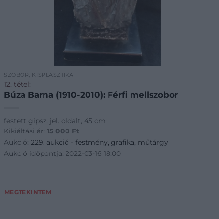
SZOBOR, KISPLASZTIKA
12. tétel:
Búza Barna (1910-2010): Férfi mellszobor
festett gipsz, jel. oldalt, 45 cm
Kikiáltási ár:
15 000
Ft
Aukció:
229. aukció - festmény, grafika, műtárgy
Aukció időpontja: 2022-03-16 18:00
MEGTEKINTEM