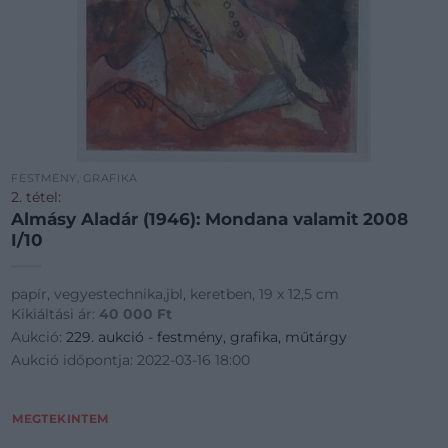
FESTMÉNY, GRAFIKA
2. tétel:
Almásy Aladár (1946): Mondana valamit 2008
I/10
papír, vegyestechnika,jbl, keretben, 19 x 12,5 cm
Kikiáltási ár:
40 000
Ft
Aukció:
229. aukció - festmény, grafika, műtárgy
Aukció időpontja: 2022-03-16 18:00
MEGTEKINTEM