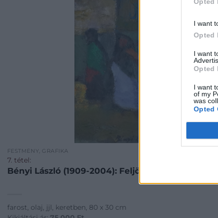
Opted 
I want t
Opted 
I want 
Advertis
Opted 
I want t
of my P
was col
Opted 
FESTMÉNY, GRAFIKA
7. tétel:
Bényi László (1909-2004): Feljön a hold, 1978
farost, olaj, jjl, keretben, 80 x 30 cm
Kikiáltási ár:
75 000
Ft