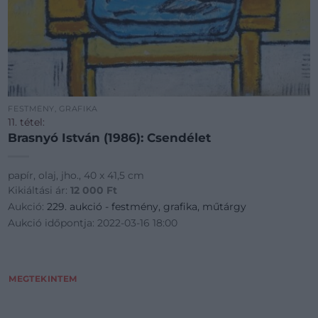
FESTMÉNY, GRAFIKA
11. tétel:
Brasnyó István (1986): Csendélet
papír, olaj, jho., 40 x 41,5 cm
Kikiáltási ár:
12 000
Ft
Aukció:
229. aukció - festmény, grafika, műtárgy
Aukció időpontja: 2022-03-16 18:00
MEGTEKINTEM