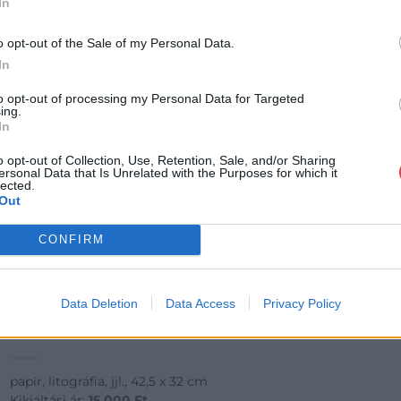
In
o opt-out of the Sale of my Personal Data.
In
to opt-out of processing my Personal Data for Targeted
ing.
In
o opt-out of Collection, Use, Retention, Sale, and/or Sharing
ersonal Data that Is Unrelated with the Purposes for which it
lected.
Out
CONFIRM
FESTMÉNY, GRAFIKA
8. tétel:
Data Deletion
Data Access
Privacy Policy
Bizse János (1920-1981): Erdőben I. 4/3, 1973
papír, litográfia, jjl., 42,5 x 32 cm
Kikiáltási ár:
15 000
Ft