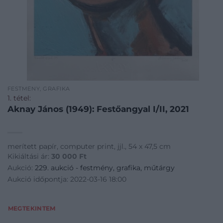
FESTMÉNY, GRAFIKA
1. tétel:
Aknay János (1949): Festőangyal I/II, 2021
merített papír, computer print, jjl., 54 x 47,5 cm
Kikiáltási ár:
30 000
Ft
Aukció:
229. aukció - festmény, grafika, műtárgy
Aukció időpontja: 2022-03-16 18:00
MEGTEKINTEM