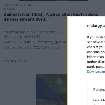
FESTMÉNY, GRAFIKA
4. tétel:
Bálind István (1953): A piros ajtón kijött valaki,
de már elment 2018.
mutargy.
műanyag lap, akril,jbl. Keretben, 17 x 12 cm
Kikiáltási ár:
26 000
Ft
If you wish 
Aukció:
229. aukció - festmény, grafika, műtárgy
sensitive in
confirm you
Aukció időpontja: 2022-03-16 18:00
continue se
information 
MEGTEKINTEM
further disc
participants
Downstream 
Persona
I want t