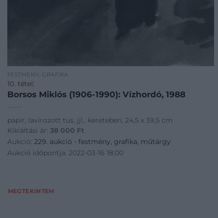
FESTMÉNY, GRAFIKA
10. tétel:
Borsos Miklós (1906-1990): Vízhordó, 1988
papír, lavírozott tus, jjl., kereteben, 24,5 x 39,5 cm
Kikiáltási ár:
38 000
Ft
Aukció:
229. aukció - festmény, grafika, műtárgy
Aukció időpontja: 2022-03-16 18:00
MEGTEKINTEM