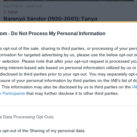
FESTMÉNY, GRAFIKA
5. tétel:
Baranyó Sándor (1920-2001): Tanya
com -
Do Not Process My Personal Information
farost, olaj, jbf.keretben, 60 x 80 cm
Kikiáltási ár:
75 000
Ft
to opt-out of the sale, sharing to third parties, or processing of your per
Aukció:
229. aukció - festmény, grafika, műtárgy
formation for targeted advertising by us, please use the below opt-out s
r selection. Please note that after your opt-out request is processed y
Aukció időpontja: 2022-03-16 18:00
eing interest-based ads based on personal information utilized by us or
disclosed to third parties prior to your opt-out. You may separately opt-
MEGTEKINTEM
losure of your personal information by third parties on the IAB’s list of
. This information may also be disclosed by us to third parties on the
IA
Participants
that may further disclose it to other third parties.
l Data Processing Opt Outs
o opt-out of the Sharing of my personal data.