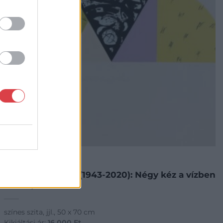
FESTMÉNY, GRAFIKA
9. tétel:
Bodóczky István (1943-2020): Négy kéz a vízben
1990 7/30
színes szita, jjl., 50 x 70 cm
Kikiáltási ár:
16 000
Ft