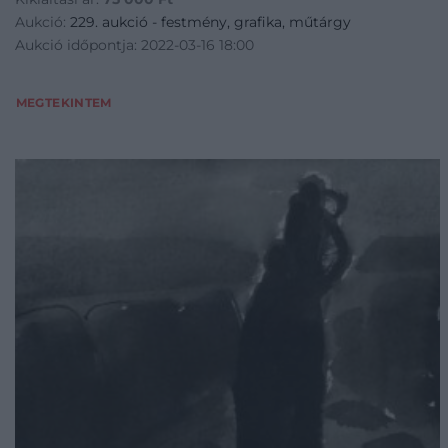
Aukció:
229. aukció - festmény, grafika, műtárgy
Aukció időpontja: 2022-03-16 18:00
MEGTEKINTEM