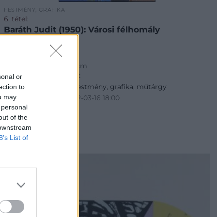
FESTMÉNY, GRAFIKA
6. tétel:
Baráth Judit (1950): Városi félhomály
farost, olaj, jjl, 30 x 14 cm
Kikiáltási ár:
29 000
Ft
sonal or
Aukció:
229. aukció - festmény, grafika, műtárgy
ection to
ou may
Aukció időpontja: 2022-03-16 18:00
 personal
out of the
MEGTEKINTEM
 downstream
B’s List of