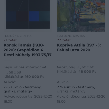
FESTMÉNY, GRAFIKA
FESTMÉNY, GRAFIKA
21. tétel:
22. tétel:
Konok Tamás (1930-
Kopriva Attila (1971- ):
2020): Graphidion 4.
Falusi utca 2020
Pesti Műhely 1993 75/17
papír, színes szitanyomat,
farost, olaj, jjl., 60 x 60
Kikiáltási ár:
48 000
Ft
jjl., 58 x 58
Kikiáltási ár:
160 000
Ft
Aukció:
Aukció:
276.aukció - festmény,
276.aukció - festmény,
grafika, műtárgy
grafika, műtárgy
Aukció időpontja: 2023-12-20
Aukció időpontja: 2023-12-20
18:00
18:00