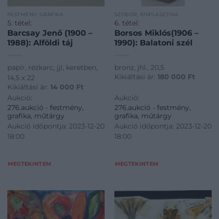
FESTMÉNY, GRAFIKA
SZOBOR, KISPLASZTIKA
5. tétel:
6. tétel:
Barcsay Jenő (1900 –
Borsos Miklós(1906 –
1988): Alföldi táj
1990): Balatoni szél
papír, rézkarc, jjl, keretben,
bronz, jhl., 20,5
Kikiáltási ár:
180 000
Ft
14,5 x 22
Kikiáltási ár:
14 000
Ft
Aukció:
Aukció:
276.aukció - festmény,
276.aukció - festmény,
grafika, műtárgy
grafika, műtárgy
Aukció időpontja: 2023-12-20
Aukció időpontja: 2023-12-20
18:00
18:00
MEGTEKINTEM
MEGTEKINTEM