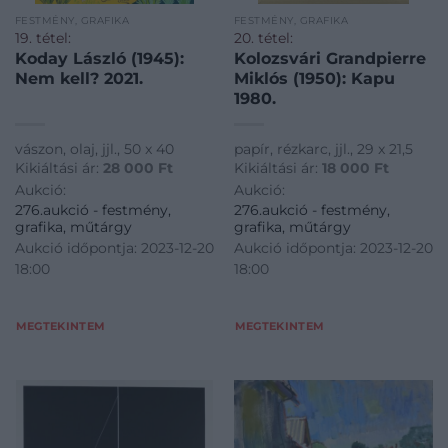
FESTMÉNY, GRAFIKA
FESTMÉNY, GRAFIKA
19. tétel:
20. tétel:
Koday László (1945):
Kolozsvári Grandpierre
Nem kell? 2021.
Miklós (1950): Kapu
1980.
vászon, olaj, jjl., 50 x 40
papír, rézkarc, jjl., 29 x 21,5
Kikiáltási ár:
28 000
Ft
Kikiáltási ár:
18 000
Ft
Aukció:
Aukció:
276.aukció - festmény,
276.aukció - festmény,
grafika, műtárgy
grafika, műtárgy
Aukció időpontja: 2023-12-20
Aukció időpontja: 2023-12-20
18:00
18:00
MEGTEKINTEM
MEGTEKINTEM