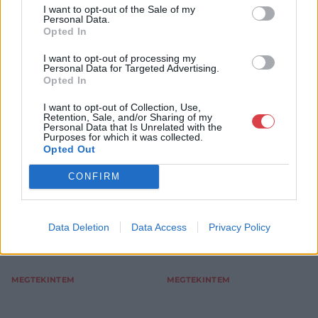
I want to opt-out of the Sale of my
Personal Data.
Opted In
I want to opt-out of processing my
FESTMÉNY, GRAFIKA
FESTMÉNY, GRAFIKA
Personal Data for Targeted Advertising.
13. tétel:
14. tétel:
Opted In
Ismeretlen alkotó:
Ismeretlen alkotó:
Portó
Nagymaros, strandolók
I want to opt-out of Collection, Use,
Retention, Sale, and/or Sharing of my
Personal Data that Is Unrelated with the
Purposes for which it was collected.
karton, olaj, keretben, 50 x
papír, akvarell, keretben, 30
Opted Out
60
x 42
Kikiáltási ár:
18 000
Ft
Kikiáltási ár:
10 000
Ft
CONFIRM
Aukció:
Aukció:
276.aukció - festmény,
276.aukció - festmény,
grafika, műtárgy
grafika, műtárgy
Aukció időpontja: 2023-12-20
Aukció időpontja: 2023-12-20
Data Deletion
Data Access
Privacy Policy
18:00
18:00
MEGTEKINTEM
MEGTEKINTEM