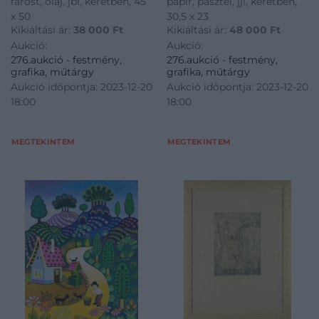
farost, olaj, jbl, keretben, 45
papír, pasztel, jjl, keretben,
x 50
30,5 x 23
Kikiáltási ár:
38 000
Ft
Kikiáltási ár:
48 000
Ft
Aukció:
Aukció:
276.aukció - festmény,
276.aukció - festmény,
grafika, műtárgy
grafika, műtárgy
Aukció időpontja: 2023-12-20
Aukció időpontja: 2023-12-20
18:00
18:00
MEGTEKINTEM
MEGTEKINTEM