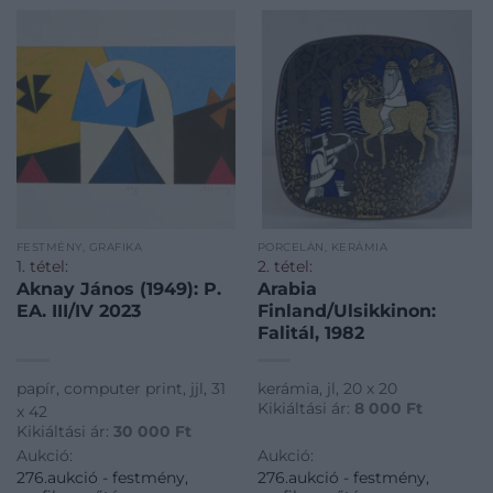
FESTMÉNY, GRAFIKA
PORCELÁN, KERÁMIA
1. tétel:
2. tétel:
Aknay János (1949): P.
Arabia
EA. III/IV 2023
Finland/Ulsikkinon:
Falitál, 1982
papír, computer print, jjl, 31
kerámia, jl, 20 x 20
Kikiáltási ár:
8 000
Ft
x 42
Kikiáltási ár:
30 000
Ft
Aukció:
Aukció:
276.aukció - festmény,
276.aukció - festmény,