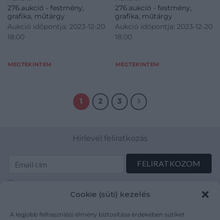
276.aukció - festmény,
276.aukció - festmény,
grafika, műtárgy
grafika, műtárgy
Aukció időpontja: 2023-12-20
Aukció időpontja: 2023-12-20
18:00
18:00
MEGTEKINTEM
MEGTEKINTEM
1
2
3
Hírlevél feliratkozás
Elolvastam és elfogadom az Adatkezelési tájékoztatót:
Cookie (süti) kezelés
mutargy.com/adatkezelesi-tajekoztato/
A legjobb felhasználói élmény biztosítása érdekében sütiket