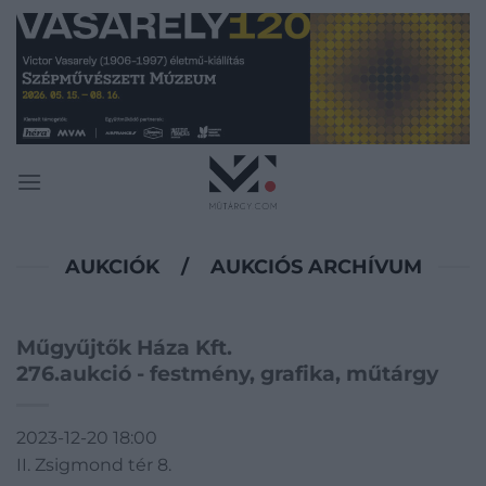
Skip
to
content
AUKCIÓK
/
AUKCIÓS ARCHÍVUM
Műgyűjtők Háza Kft.
276.aukció - festmény, grafika, műtárgy
2023-12-20 18:00
II. Zsigmond tér 8.