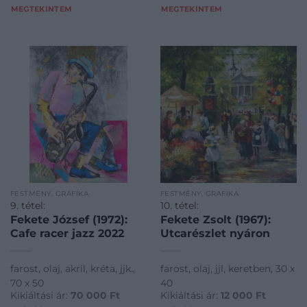
MEGTEKINTEM
MEGTEKINTEM
FESTMÉNY, GRAFIKA
FESTMÉNY, GRAFIKA
9. tétel:
10. tétel:
Fekete József (1972):
Fekete Zsolt (1967):
Cafe racer jazz 2022
Utcarészlet nyáron
farost, olaj, akril, kréta, jjk.,
farost, olaj, jjl, keretben, 30 x
70 x 50
40
Kikiáltási ár:
70 000
Ft
Kikiáltási ár:
12 000
Ft