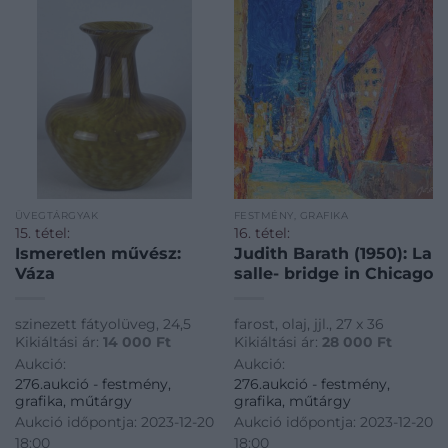
ÜVEGTÁRGYAK
FESTMÉNY, GRAFIKA
15. tétel:
16. tétel:
Ismeretlen művész:
Judith Barath (1950): La
Váza
salle- bridge in Chicago
szinezett fátyolüveg, 24,5
farost, olaj, jjl., 27 x 36
Kikiáltási ár:
14 000
Ft
Kikiáltási ár:
28 000
Ft
Aukció:
Aukció:
276.aukció - festmény,
276.aukció - festmény,
grafika, műtárgy
grafika, műtárgy
Aukció időpontja: 2023-12-20
Aukció időpontja: 2023-12-20
18:00
18:00