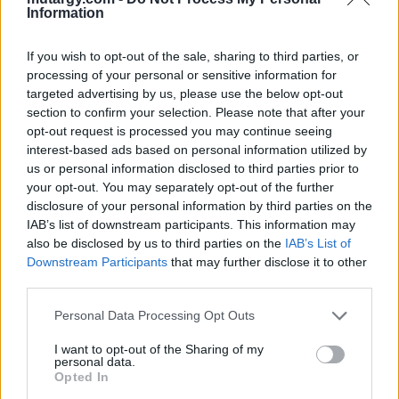
Information
(1984): Realista portré
2001 ): Üvegablak I.
5/20
If you wish to opt-out of the sale, sharing to third parties, or
processing of your personal or sensitive information for
vászon, olaj, jbo, keretben,
papír, színes szita jjl., 40 x 39
targeted advertising by us, please use the below opt-out
Kikiáltási ár:
12 000
Ft
50 x 50
section to confirm your selection. Please note that after your
Kikiáltási ár:
36 000
Ft
opt-out request is processed you may continue seeing
Aukció:
Aukció:
interest-based ads based on personal information utilized by
276.aukció - festmény,
276.aukció - festmény,
us or personal information disclosed to third parties prior to
grafika, műtárgy
grafika, műtárgy
your opt-out. You may separately opt-out of the further
Aukció időpontja: 2023-12-20
Aukció időpontja: 2023-12-20
disclosure of your personal information by third parties on the
18:00
18:00
IAB’s list of downstream participants. This information may
MEGTEKINTEM
MEGTEKINTEM
also be disclosed by us to third parties on the
IAB’s List of
Downstream Participants
that may further disclose it to other
third parties.
Personal Data Processing Opt Outs
I want to opt-out of the Sharing of my
personal data.
Opted In