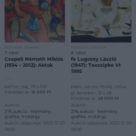
FESTMÉNY, GRAFIKA
FESTMÉNY, GRAFIKA
7. tétel:
8. tétel:
Csepeli Németh Miklós
fe Lugossy László
(1934 – 2012): Aktok
(1947): Taocsipke VI
1995
karton, olaj, 70 x 100
papír, ceruza, étolaj, cellux,
Kikiáltási ár:
15 000
Ft
jjl, keretben, 31 x 49
Kikiáltási ár:
28 000
Ft
Aukció:
Aukció:
276.aukció - festmény,
276.aukció - festmény,
grafika, műtárgy
grafika, műtárgy
Aukció időpontja: 2023-12-20
Aukció időpontja: 2023-12-20
18:00
18:00