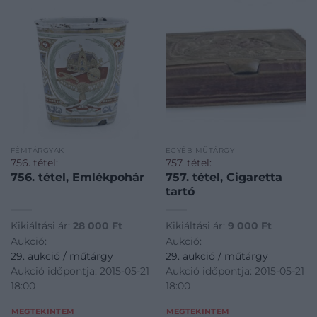
FÉMTÁRGYAK
EGYÉB MŰTÁRGY
756. tétel:
757. tétel:
756. tétel, Emlékpohár
757. tétel, Cigaretta
tartó
Kikiáltási ár:
28 000
Ft
Kikiáltási ár:
9 000
Ft
Aukció:
Aukció:
29. aukció / műtárgy
29. aukció / műtárgy
Aukció időpontja: 2015-05-21
Aukció időpontja: 2015-05-21
18:00
18:00
MEGTEKINTEM
MEGTEKINTEM