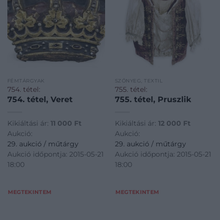
FÉMTÁRGYAK
SZŐNYEG, TEXTIL
754. tétel:
755. tétel:
754. tétel, Veret
755. tétel, Pruszlik
Kikiáltási ár:
11 000
Ft
Kikiáltási ár:
12 000
Ft
Aukció:
Aukció:
29. aukció / műtárgy
29. aukció / műtárgy
Aukció időpontja: 2015-05-21
Aukció időpontja: 2015-05-21
18:00
18:00
MEGTEKINTEM
MEGTEKINTEM