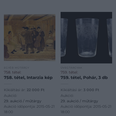
EGYÉB MŰTÁRGY
ÜVEGTÁRGYAK
758. tétel:
759. tétel:
758. tétel, Intarzia kép
759. tétel, Pohár, 3 db
Kikiáltási ár:
22 000
Ft
Kikiáltási ár:
3 000
Ft
Aukció:
Aukció:
29. aukció / műtárgy
29. aukció / műtárgy
Aukció időpontja: 2015-05-21
Aukció időpontja: 2015-05-21
18:00
18:00