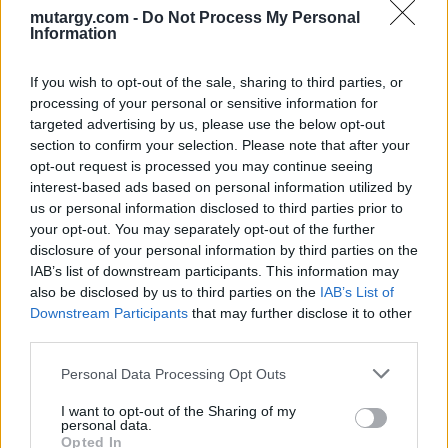
mutargy.com -
Do Not Process My Personal
Information
SZOBOR, KISPLASZTIKA
EGYÉB MŰTÁRGY
If you wish to opt-out of the sale, sharing to third parties, or
748. tétel:
749. tétel:
processing of your personal or sensitive information for
748. tétel, Katona
749. tétel, Őz trófea
targeted advertising by us, please use the below opt-out
section to confirm your selection. Please note that after your
Kikiáltási ár:
18 000
Ft
Kikiáltási ár:
7 000
Ft
opt-out request is processed you may continue seeing
Aukció:
Aukció:
interest-based ads based on personal information utilized by
29. aukció / műtárgy
29. aukció / műtárgy
us or personal information disclosed to third parties prior to
Aukció időpontja: 2015-05-21
Aukció időpontja: 2015-05-21
your opt-out. You may separately opt-out of the further
18:00
18:00
disclosure of your personal information by third parties on the
IAB’s list of downstream participants. This information may
also be disclosed by us to third parties on the
IAB’s List of
MEGTEKINTEM
MEGTEKINTEM
Downstream Participants
that may further disclose it to other
third parties.
Personal Data Processing Opt Outs
I want to opt-out of the Sharing of my
personal data.
Opted In