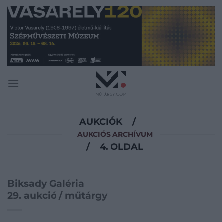
Skip
to
content
AUKCIÓK
/
AUKCIÓS ARCHÍVUM
/
4. OLDAL
Biksady Galéria
29. aukció / műtárgy