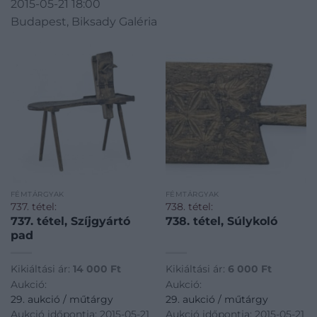
2015-05-21 18:00
Budapest, Biksady Galéria
FÉMTÁRGYAK
FÉMTÁRGYAK
737. tétel:
738. tétel:
737. tétel, Szíjgyártó
738. tétel, Súlykoló
pad
Kikiáltási ár:
14 000
Ft
Kikiáltási ár:
6 000
Ft
Aukció:
Aukció:
29. aukció / műtárgy
29. aukció / műtárgy
Aukció időpontja: 2015-05-21
Aukció időpontja: 2015-05-21