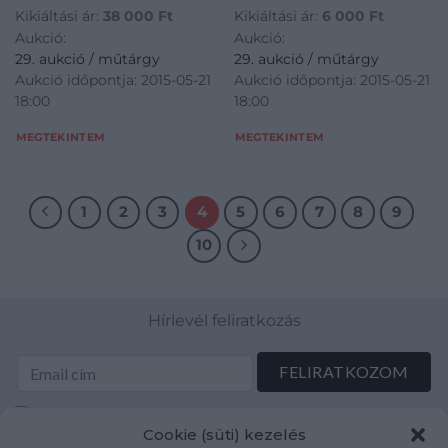
Kikiáltási ár:
38 000
Ft
Kikiáltási ár:
6 000
Ft
Aukció:
Aukció:
29. aukció / műtárgy
29. aukció / műtárgy
Aukció időpontja: 2015-05-21
Aukció időpontja: 2015-05-21
18:00
18:00
MEGTEKINTEM
MEGTEKINTEM
1
2
3
4
5
6
7
8
9
10
Hírlevél feliratkozás
Elolvastam és elfogadom az Adatkezelési tájékoztatót:
Cookie (süti) kezelés
mutargy.com/adatkezelesi-tajekoztato/