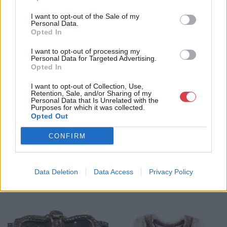
I want to opt-out of the Sale of my
Personal Data.
Opted In
I want to opt-out of processing my
Personal Data for Targeted Advertising.
PORCELÁN, KERÁMIA
EGYÉB MŰTÁRGY
Opted In
750. tétel:
751. tétel:
750. tétel, Füles tányér
751. tétel, Lőportartó
I want to opt-out of Collection, Use,
Retention, Sale, and/or Sharing of my
Personal Data that Is Unrelated with the
Kikiáltási ár:
22 000
Ft
Kikiáltási ár:
55 000
Ft
Purposes for which it was collected.
Aukció:
Aukció:
Opted Out
29. aukció / műtárgy
29. aukció / műtárgy
Aukció időpontja: 2015-05-21
Aukció időpontja: 2015-05-21
CONFIRM
18:00
18:00
Data Deletion
Data Access
Privacy Policy
MEGTEKINTEM
MEGTEKINTEM