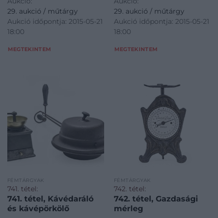
Aukció:
Aukció:
29. aukció / műtárgy
29. aukció / műtárgy
Aukció időpontja: 2015-05-21
Aukció időpontja: 2015-05-21
18:00
18:00
MEGTEKINTEM
MEGTEKINTEM
FÉMTÁRGYAK
FÉMTÁRGYAK
741. tétel:
742. tétel:
741. tétel, Kávédaráló
742. tétel, Gazdasági
és kávépörkölő
mérleg