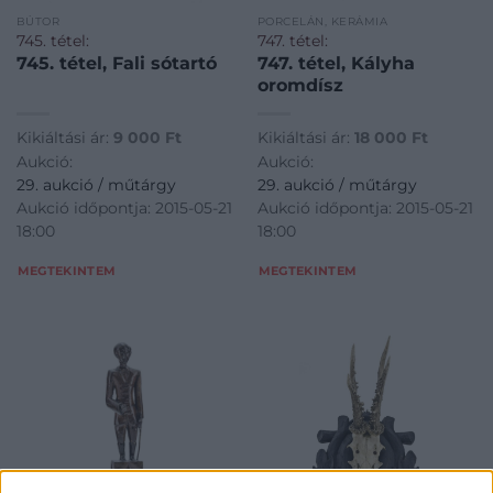
BÚTOR
PORCELÁN, KERÁMIA
745. tétel:
747. tétel:
745. tétel, Fali sótartó
747. tétel, Kályha
oromdísz
Kikiáltási ár:
9 000
Ft
Kikiáltási ár:
18 000
Ft
Aukció:
Aukció:
29. aukció / műtárgy
29. aukció / műtárgy
Aukció időpontja: 2015-05-21
Aukció időpontja: 2015-05-21
18:00
18:00
MEGTEKINTEM
MEGTEKINTEM