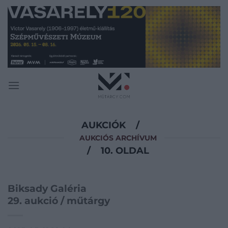
Skip
to
content
AUKCIÓK
/
AUKCIÓS ARCHÍVUM
/
10. OLDAL
Biksady Galéria
29. aukció / műtárgy