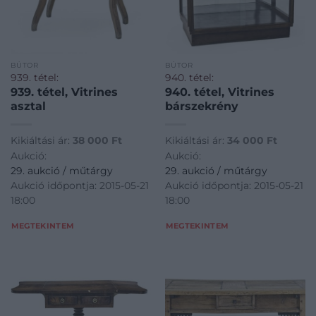
BÚTOR
BÚTOR
939. tétel:
940. tétel:
939. tétel, Vitrines
940. tétel, Vitrines
asztal
bárszekrény
Kikiáltási ár:
38 000
Ft
Kikiáltási ár:
34 000
Ft
Aukció:
Aukció:
29. aukció / műtárgy
29. aukció / műtárgy
Aukció időpontja: 2015-05-21
Aukció időpontja: 2015-05-21
18:00
18:00
MEGTEKINTEM
MEGTEKINTEM