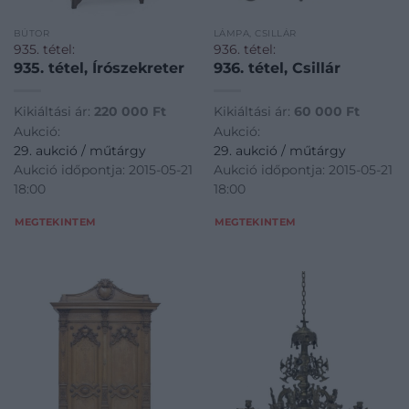
BÚTOR
LÁMPA, CSILLÁR
935. tétel:
936. tétel:
935. tétel, Írószekreter
936. tétel, Csillár
Kikiáltási ár:
220 000
Ft
Kikiáltási ár:
60 000
Ft
Aukció:
Aukció:
29. aukció / műtárgy
29. aukció / műtárgy
Aukció időpontja: 2015-05-21
Aukció időpontja: 2015-05-21
18:00
18:00
MEGTEKINTEM
MEGTEKINTEM