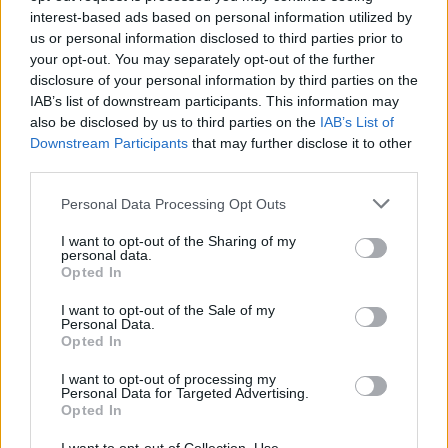
931. tétel, Tükör
932. tétel, Csillár
interest-based ads based on personal information utilized by
us or personal information disclosed to third parties prior to
your opt-out. You may separately opt-out of the further
Kikiáltási ár:
60 000
Ft
Kikiáltási ár:
360 000
Ft
disclosure of your personal information by third parties on the
Aukció:
Aukció:
IAB’s list of downstream participants. This information may
29. aukció / műtárgy
29. aukció / műtárgy
also be disclosed by us to third parties on the
IAB’s List of
Aukció időpontja: 2015-05-21
Aukció időpontja: 2015-05-21
Downstream Participants
that may further disclose it to other
18:00
18:00
third parties.
MEGTEKINTEM
MEGTEKINTEM
Personal Data Processing Opt Outs
I want to opt-out of the Sharing of my
personal data.
Opted In
I want to opt-out of the Sale of my
Personal Data.
Opted In
I want to opt-out of processing my
Personal Data for Targeted Advertising.
Opted In