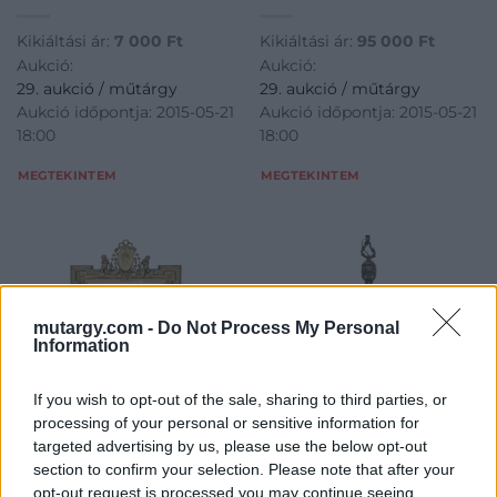
Kikiáltási ár:
7 000
Ft
Kikiáltási ár:
95 000
Ft
Aukció:
Aukció:
29. aukció / műtárgy
29. aukció / műtárgy
Aukció időpontja: 2015-05-21
Aukció időpontja: 2015-05-21
18:00
18:00
MEGTEKINTEM
MEGTEKINTEM
mutargy.com -
Do Not Process My Personal
Information
If you wish to opt-out of the sale, sharing to third parties, or
processing of your personal or sensitive information for
targeted advertising by us, please use the below opt-out
section to confirm your selection. Please note that after your
BÚTOR
LÁMPA, CSILLÁR
opt-out request is processed you may continue seeing
931. tétel:
932. tétel: