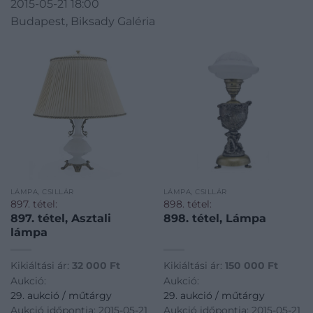
2015-05-21 18:00
Budapest, Biksady Galéria
LÁMPA, CSILLÁR
LÁMPA, CSILLÁR
897. tétel:
898. tétel:
897. tétel, Asztali
898. tétel, Lámpa
lámpa
Kikiáltási ár:
32 000
Ft
Kikiáltási ár:
150 000
Ft
Aukció:
Aukció:
29. aukció / műtárgy
29. aukció / műtárgy
Aukció időpontja: 2015-05-21
Aukció időpontja: 2015-05-21