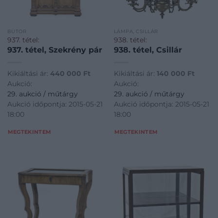
BÚTOR
LÁMPA, CSILLÁR
937. tétel:
938. tétel:
937. tétel, Szekrény pár
938. tétel, Csillár
Kikiáltási ár:
440 000
Ft
Kikiáltási ár:
140 000
Ft
Aukció:
Aukció:
29. aukció / műtárgy
29. aukció / műtárgy
Aukció időpontja: 2015-05-21
Aukció időpontja: 2015-05-21
18:00
18:00
MEGTEKINTEM
MEGTEKINTEM