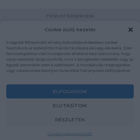
Hírlevél feliratkozás
Cookie (süti) kezelés
A legjobb felhasználói élmény biztosítása érdekében sütiket
Elolvastam és elfogadom az Adatkezelési tájékoztatót:
használunk az eszközinformációk tárolására és/vagy elérésére. Ezen
mutargy.com/adatkezelesi-tajekoztato/
technológiákhoz való hozzájárulás lehetővé teszi számunkra, hogy
olyan adatokat dolgozzunk fel, mint a böngészési viselkedés vagy az
egyedi azonosítók ezen a webhelyen. A hozzájárulás megtagadása
Rólunk
Áraink
vagy visszavonása bizonyos funkciókat hátrányosan befolyásolhat.
Médiaajánlat
ÁSZF
Karrier
Adatvédelem
ELFOGADOM
Kapcsolat
Impresszum
ELUTASÍTOM
Kövesse a műtárgy.com-ot
RÉSZLETEK
Cookie tájékoztató
ÁSZF