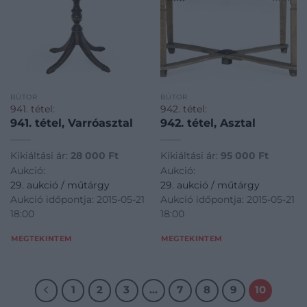
BÚTOR
BÚTOR
941. tétel:
942. tétel:
941. tétel, Varróasztal
942. tétel, Asztal
Kikiáltási ár:
28 000
Ft
Kikiáltási ár:
95 000
Ft
Aukció:
Aukció:
29. aukció / műtárgy
29. aukció / műtárgy
Aukció időpontja: 2015-05-21
Aukció időpontja: 2015-05-21
18:00
18:00
MEGTEKINTEM
MEGTEKINTEM
1
2
3
…
7
8
9
10