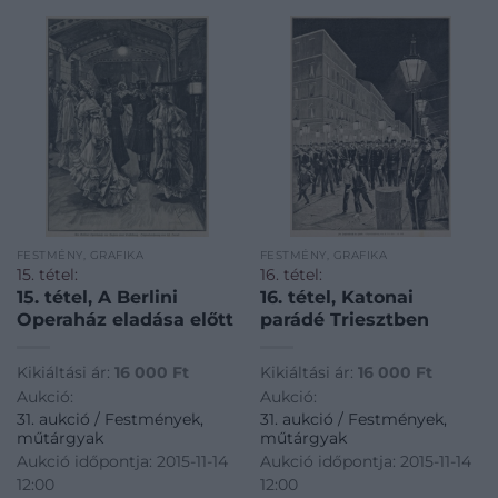
FESTMÉNY, GRAFIKA
FESTMÉNY, GRAFIKA
15. tétel:
16. tétel:
15. tétel, A Berlini
16. tétel, Katonai
Operaház eladása előtt
parádé Triesztben
Kikiáltási ár:
16 000
Ft
Kikiáltási ár:
16 000
Ft
Aukció:
Aukció:
31. aukció / Festmények,
31. aukció / Festmények,
műtárgyak
műtárgyak
Aukció időpontja: 2015-11-14
Aukció időpontja: 2015-11-14
12:00
12:00