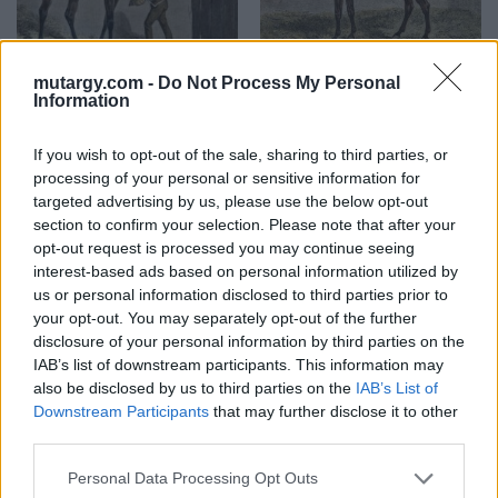
mutargy.com -
Do Not Process My Personal
Information
FESTMÉNY, GRAFIKA
FESTMÉNY, GRAFIKA
11. tétel:
12. tétel:
11. tétel, Governess
12. tétel, Muley
If you wish to opt-out of the sale, sharing to third parties, or
processing of your personal or sensitive information for
targeted advertising by us, please use the below opt-out
Kikiáltási ár:
18 000
Ft
Kikiáltási ár:
18 000
Ft
section to confirm your selection. Please note that after your
Aukció:
Aukció:
opt-out request is processed you may continue seeing
31. aukció / Festmények,
31. aukció / Festmények,
interest-based ads based on personal information utilized by
műtárgyak
műtárgyak
us or personal information disclosed to third parties prior to
Aukció időpontja: 2015-11-14
Aukció időpontja: 2015-11-14
your opt-out. You may separately opt-out of the further
12:00
12:00
disclosure of your personal information by third parties on the
IAB’s list of downstream participants. This information may
MEGTEKINTEM
MEGTEKINTEM
also be disclosed by us to third parties on the
IAB’s List of
Downstream Participants
that may further disclose it to other
third parties.
Personal Data Processing Opt Outs