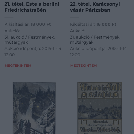
21. tétel, Este a berlini
22. tétel, Karácsonyi
Friedrichstraßén
vásár Párizsban
Kikiáltási ár:
18 000
Ft
Kikiáltási ár:
16 000
Ft
Aukció:
Aukció:
31. aukció / Festmények,
31. aukció / Festmények,
műtárgyak
műtárgyak
Aukció időpontja: 2015-11-14
Aukció időpontja: 2015-11-14
12:00
12:00
MEGTEKINTEM
MEGTEKINTEM