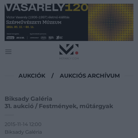
Skip
to
content
AUKCIÓK
/
AUKCIÓS ARCHÍVUM
Biksady Galéria
31. aukció / Festmények, műtárgyak
2015-11-14 12:00
Biksady Galéria