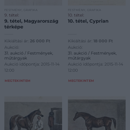
FESTMÉNY, GRAFIKA
FESTMÉNY, GRAFIKA
9. tétel:
10. tétel:
9. tétel, Magyarország
10. tétel, Cyprian
térképe
Kikiáltási ár:
26 000
Ft
Kikiáltási ár:
18 000
Ft
Aukció:
Aukció:
31. aukció / Festmények,
31. aukció / Festmények,
műtárgyak
műtárgyak
Aukció időpontja: 2015-11-14
Aukció időpontja: 2015-11-14
12:00
12:00
MEGTEKINTEM
MEGTEKINTEM