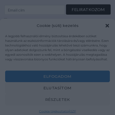
Elolvastam és elfogadom az Adatkezelési tájékoztatót:
Cookie (süti) kezelés
mutargy.com/adatkezelesi-tajekoztato/
A legjobb felhasználói élmény biztosítása érdekében sütiket
Rólunk
Áraink
használunk az eszközinformációk tárolására és/vagy elérésére. Ezen
technológiákhoz való hozzájárulás lehetővé teszi számunkra, hogy
Médiaajánlat
ÁSZF
olyan adatokat dolgozzunk fel, mint a böngészési viselkedés vagy az
Karrier
Adatvédelem
egyedi azonosítók ezen a webhelyen. A hozzájárulás megtagadása
Kapcsolat
Impresszum
vagy visszavonása bizonyos funkciókat hátrányosan befolyásolhat.
Kövesse a műtárgy.com-ot
ELFOGADOM
ELUTASÍTOM
RÉSZLETEK
Weboldal és Webshop készítés:
Ferenczi Sándor
Cookie tájékoztató
ÁSZF
Copyright 2026 ©
Mutargy.com