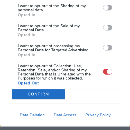
I want to opt-out of the Sharing of my
personal data.
Opted In
I want to opt-out of the Sale of my
Personal Data.
Opted In
I want to opt-out of processing my
FESTMÉNY, GRAFIKA
FESTMÉNY, GRAFIKA
Personal Data for Targeted Advertising.
13. tétel:
14. tétel:
Opted In
13. tétel, Berlini
14. tétel, Szalonban
lovasvágta
I want to opt-out of Collection, Use,
Retention, Sale, and/or Sharing of my
Personal Data that Is Unrelated with the
Purposes for which it was collected.
Kikiáltási ár:
16 000
Ft
Kikiáltási ár:
4 000
Ft
Opted Out
Aukció:
Aukció:
31. aukció / Festmények,
31. aukció / Festmények,
CONFIRM
műtárgyak
műtárgyak
Aukció időpontja: 2015-11-14
Aukció időpontja: 2015-11-14
12:00
12:00
Data Deletion
Data Access
Privacy Policy
MEGTEKINTEM
MEGTEKINTEM