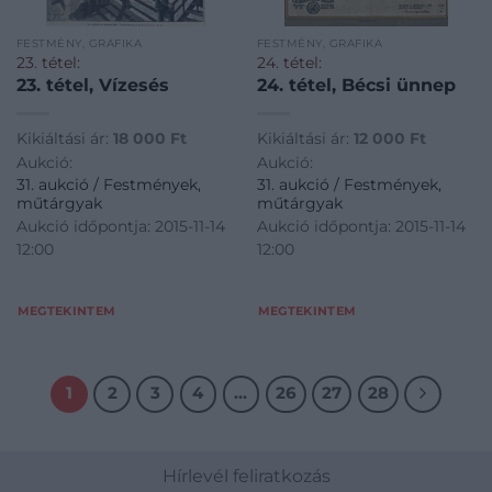
FESTMÉNY, GRAFIKA
FESTMÉNY, GRAFIKA
23. tétel:
24. tétel:
23. tétel, Vízesés
24. tétel, Bécsi ünnep
Kikiáltási ár:
18 000
Ft
Kikiáltási ár:
12 000
Ft
Aukció:
Aukció:
31. aukció / Festmények,
31. aukció / Festmények,
műtárgyak
műtárgyak
Aukció időpontja: 2015-11-14
Aukció időpontja: 2015-11-14
12:00
12:00
MEGTEKINTEM
MEGTEKINTEM
1
2
3
4
…
26
27
28
Hírlevél feliratkozás