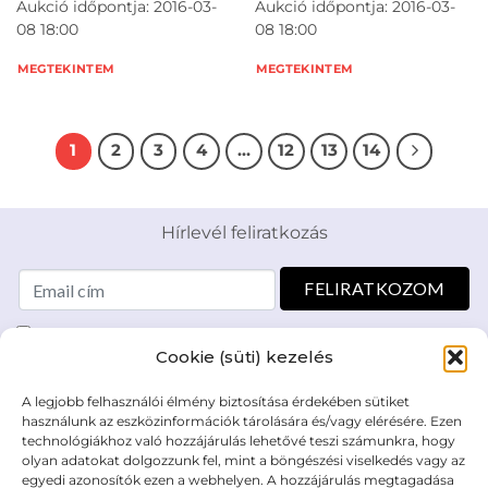
Aukció időpontja: 2016-03-
Aukció időpontja: 2016-03-
08 18:00
08 18:00
MEGTEKINTEM
MEGTEKINTEM
1
2
3
4
…
12
13
14
Hírlevél feliratkozás
Elolvastam és elfogadom az Adatkezelési tájékoztatót:
Cookie (süti) kezelés
mutargy.com/adatkezelesi-tajekoztato/
A legjobb felhasználói élmény biztosítása érdekében sütiket
Rólunk
Áraink
használunk az eszközinformációk tárolására és/vagy elérésére. Ezen
technológiákhoz való hozzájárulás lehetővé teszi számunkra, hogy
Médiaajánlat
ÁSZF
olyan adatokat dolgozzunk fel, mint a böngészési viselkedés vagy az
Karrier
Adatvédelem
egyedi azonosítók ezen a webhelyen. A hozzájárulás megtagadása