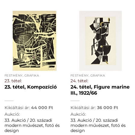
FESTMÉNY, GRAFIKA
FESTMÉNY, GRAFIKA
23. tétel:
24. tétel:
23. tétel, Kompozíció
24. tétel, Figure marine
III., 1922/66
Kikiáltási ár:
44 000
Ft
Kikiáltási ár:
36 000
Ft
Aukció:
Aukció:
33. Aukció / 20. századi
33. Aukció / 20. századi
modern művészet, fotó és
modern művészet, fotó és
design
design