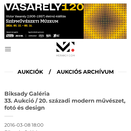
Skip
to
content
AUKCIÓK
/
AUKCIÓS ARCHÍVUM
Biksady Galéria
33. Aukció / 20. századi modern művészet,
fotó és design
2016-03-08 18:00