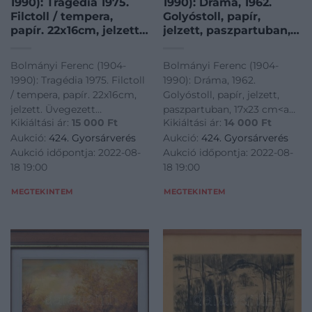
1990): Tragédia 1975.
1990): Dráma, 1962.
Filctoll / tempera,
Golyóstoll, papír,
papír. 22x16cm, jelzett.
jelzett, paszpartuban,
Üvegezett fakeretben.
17×23 cm
Bolmányi Ferenc (1904-
Bolmányi Ferenc (1904-
1990): Tragédia 1975. Filctoll
1990): Dráma, 1962.
/ tempera, papír. 22x16cm,
Golyóstoll, papír, jelzett,
jelzett. Üvegezett
paszpartuban, 17x23 cm<a
Kikiáltási ár:
15 000
Ft
Kikiáltási ár:
14 000
Ft
fakeretben.<a
href="https://www.darabanth.
Aukció:
424. Gyorsárverés
Aukció:
424. Gyorsárverés
href="https://www.darabanth.com/hu/gyorsarveres/424/kate
es-grafikak/Festmenyek-es-
Aukció időpontja: 2022-08-
Aukció időpontja: 2022-08-
es-grafikak/Festmenyek-es-
grafikak~500001/Bolmanyi-
18 19:00
18 19:00
grafikak~500001/Bolmanyi-
Ferenc-1904-1990-Drama-
Ferenc-1904
1962-G
MEGTEKINTEM
MEGTEKINTEM