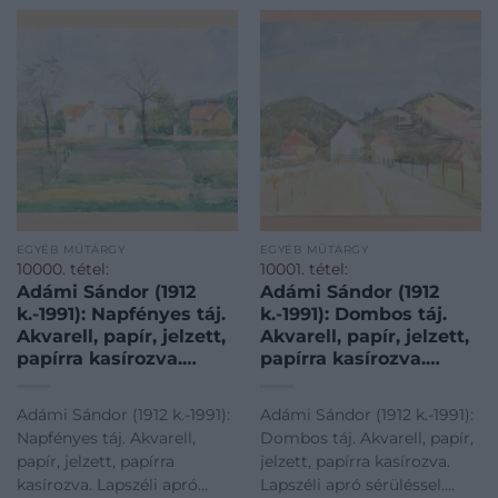
EGYÉB MŰTÁRGY
EGYÉB MŰTÁRGY
10000. tétel:
10001. tétel:
Adámi Sándor (1912
Adámi Sándor (1912
k.-1991): Napfényes táj.
k.-1991): Dombos táj.
Akvarell, papír, jelzett,
Akvarell, papír, jelzett,
papírra kasírozva.
papírra kasírozva.
Lapszéli apró
Lapszéli apró
sérüléssel. 19×27,5 cm
sérüléssel. 21×27,5 cm
Adámi Sándor (1912 k.-1991):
Adámi Sándor (1912 k.-1991):
Napfényes táj. Akvarell,
Dombos táj. Akvarell, papír,
papír, jelzett, papírra
jelzett, papírra kasírozva.
kasírozva. Lapszéli apró
Lapszéli apró sérüléssel.