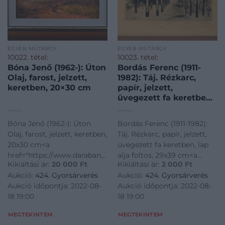
EGYÉB MŰTÁRGY
EGYÉB MŰTÁRGY
10022. tétel:
10023. tétel:
Bóna Jenő (1962-): Úton
Bordás Ferenc (1911-
Olaj, farost, jelzett,
1982): Táj. Rézkarc,
keretben, 20×30 cm
papír, jelzett,
üvegezett fa keretben,
lap alja foltos, 29×39
cm
Bóna Jenő (1962-): Úton
Bordás Ferenc (1911-1982):
Olaj, farost, jelzett, keretben,
Táj. Rézkarc, papír, jelzett,
20x30 cm<a
üvegezett fa keretben, lap
href="https://www.darabanth.com/hu/gyorsarveres/424/kate
alja foltos, 29x39 cm<a
Kikiáltási ár:
20 000
Ft
Kikiáltási ár:
2 000
Ft
es-grafikak/Festmenyek-es-
href="https://www.darabanth.
Aukció:
424. Gyorsárverés
Aukció:
424. Gyorsárverés
grafikak~500001/Bona-Jeno-
es-grafikak/Festmenyek-es-
Aukció időpontja: 2022-08-
Aukció időpontja: 2022-08-
1962-Uton-Olaj-farost-
grafikak~500001/Bordas-
18 19:00
18 19:00
jelzett-keretben-20x30-
Ferenc-1911-1982-T
cm~II26995
MEGTEKINTEM
MEGTEKINTEM