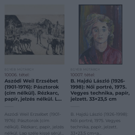
EGYÉB MŰTÁRGY
EGYÉB MŰTÁRGY
10006. tétel:
10007. tétel:
Aszódi Weil Erzsébet
B. Hajdú László (1926-
(1901-1976): Pásztorok
1998): Női portré, 1975.
(cím nélkül). Rézkarc,
Vegyes technika, papír,
papír, jelzés nélkül. Lap
jelzett. 33×23,5 cm
széle kissé sérült.
24,5×36,5 cm
Aszódi Weil Erzsébet (1901-
B. Hajdú László (1926-1998):
1976): Pásztorok (cím
Női portré, 1975. Vegyes
nélkül). Rézkarc, papír, jelzés
technika, papír, jelzett.
nélkül. Lap széle kissé sérült.
33×23,5 cm<a