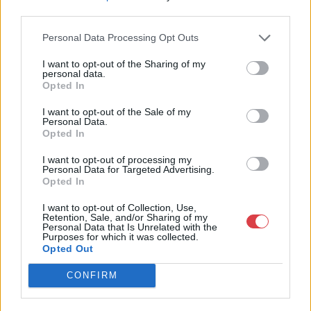
third parties.
Personal Data Processing Opt Outs
I want to opt-out of the Sharing of my
personal data.
Opted In
I want to opt-out of the Sale of my
Personal Data.
Opted In
I want to opt-out of processing my
EGYÉB MŰTÁRGY
EGYÉB MŰTÁRGY
Personal Data for Targeted Advertising.
10012. tétel:
10013. tétel:
Opted In
Baky Albert (1868-
Bauer István (-): Kaszás
1944): Tóparti ház. Olaj,
nő. Olaj, karton, jelzett,
I want to opt-out of Collection, Use,
Retention, Sale, and/or Sharing of my
karton, jelzett. Sérült
keretben, 25x34cm
Personal Data that Is Unrelated with the
fakeretben. 17×19 cm
Purposes for which it was collected.
Opted Out
Baky Albert (1868-1944):
Bauer István (-): Kaszás nő.
CONFIRM
Tóparti ház. Olaj, karton,
Olaj, karton, jelzett,
jelzett. Sérült fakeretben.
keretben, 25x34cm<a
17x19 cm<a
href="https://www.darabanth.