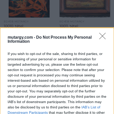
EGYÉB MŰTÁRGY
EGYÉB MŰTÁRGY
10010. tétel:
10011. tétel:
Baján Ildikó (1963-):
Baky Albert (1868-
Gesztusok (cím nélkül).
1944): Fák. Olaj, karton,
mutargy.com -
Do Not Process My Personal
Akril, farost. Jelezve
jelzett. Sérült
Information
jobbra lent. 50×40 cm
fakeretben. 15×18 cm
If you wish to opt-out of the sale, sharing to third parties, or
processing of your personal or sensitive information for
Baján Ildikó (1963-):
Baky Albert (1868-1944):
targeted advertising by us, please use the below opt-out
Gesztusok (cím nélkül).
Fák. Olaj, karton, jelzett.
section to confirm your selection. Please note that after your
Akril, farost. Jelezve jobbra
Sérült fakeretben. 15x18
opt-out request is processed you may continue seeing
lent. 50x40 cm<a
cm<a
Kikiáltási ár:
22 000
Ft
Kikiáltási ár:
4 000
Ft
interest-based ads based on personal information utilized by
href="https://www.darabanth.com/hu/gyorsarveres/424/kate
href="https://www.darabanth.
us or personal information disclosed to third parties prior to
Aukció:
424. Gyorsárverés
Aukció:
424. Gyorsárverés
es-grafikak/Festmenyek-es-
es-grafikak/Festmenyek-es-
your opt-out. You may separately opt-out of the further
Aukció időpontja: 2022-08-
Aukció időpontja: 2022-08-
grafikak~500001/Bajan-
grafikak~500001/Baky-
disclosure of your personal information by third parties on the
18 19:00
18 19:00
Ildiko-1963-Gesztusok-cim-
Albert-1868-1944-Fak-Olaj-
IAB’s list of downstream participants. This information may
nelkul-A
karton-jelzett-Seru
MEGTEKINTEM
MEGTEKINTEM
also be disclosed by us to third parties on the
IAB’s List of
Downstream Participants
that may further disclose it to other