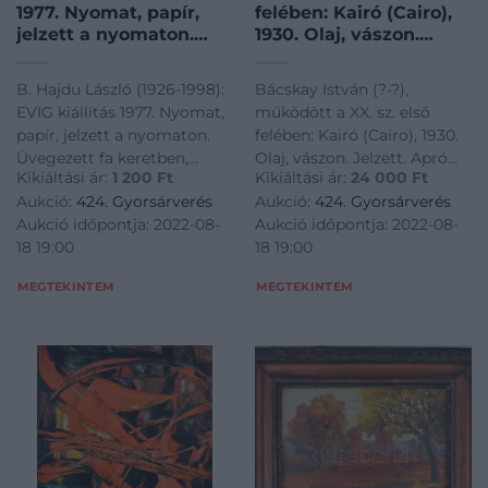
1977. Nyomat, papír,
felében: Kairó (Cairo),
jelzett a nyomaton.
1930. Olaj, vászon.
Üvegezett fa keretben,
Jelzett. Apró felületi
24×16,5 cm
sérülésekkel.
B. Hajdu László (1926-1998):
Bácskay István (?-?),
Dekoratív, korabeli
EVIG kiállítás 1977. Nyomat,
működött a XX. sz. első
kissé sérült fa
papír, jelzett a nyomaton.
felében: Kairó (Cairo), 1930.
keretben. 50×40 cm/
Üvegezett fa keretben,
Olaj, vászon. Jelzett. Apró
István Bácskay (?-?),
Kikiáltási ár:
1 200
Ft
Kikiáltási ár:
24 000
Ft
24x16,5 cm<a
felületi sérülésekkel.
active in the first
Aukció:
424. Gyorsárverés
Aukció:
424. Gyorsárverés
href="https://www.darabanth.com/hu/gyorsarveres/424/kate
Dekoratív, korabeli kissé
Aukció időpontja: 2022-08-
Aukció időpontja: 2022-08-
es-grafikak/Festmenyek-es-
sérült fa keretben. 50x40
18 19:00
18 19:00
grafikak~500001/B-Hajdu-
cm/ István Bácskay (?-?),
Lasz
active in the first half of the
MEGTEKINTEM
MEGTEKINTEM
XXthe century: Cai