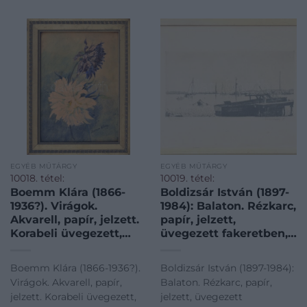
EGYÉB MŰTÁRGY
EGYÉB MŰTÁRGY
10018. tétel:
10019. tétel:
Boemm Klára (1866-
Boldizsár István (1897-
1936?). Virágok.
1984): Balaton. Rézkarc,
Akvarell, papír, jelzett.
papír, jelzett,
Korabeli üvegezett,
üvegezett fakeretben,
sérült fakeretben.
15,5×29 cm. Lap kissé
30×23 cm
foltos. Üvegezett,
Boemm Klára (1866-1936?).
Boldizsár István (1897-1984):
sérült fakeretben.
Virágok. Akvarell, papír,
Balaton. Rézkarc, papír,
jelzett. Korabeli üvegezett,
jelzett, üvegezett