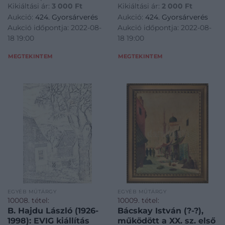
Kikiáltási ár:
3 000
Ft
Kikiáltási ár:
2 000
Ft
24,5×36,5 cm<a
href="https://www.darabanth.
Aukció:
424. Gyorsárverés
Aukció:
424. Gyorsárverés
href="https://www.darabanth.com/hu/gyorsarveres/424/kate
es-grafikak/Festmenyek-es-
Aukció időpontja: 2022-08-
Aukció időpontja: 2022-08-
es-grafikak/Festmenyek-es-
grafikak~500001/B-Hajdu-
18 19:00
18 19:00
grafikak~500001/Aszod
Laszlo-1926-1998-Noi-portre-
1975
MEGTEKINTEM
MEGTEKINTEM
EGYÉB MŰTÁRGY
EGYÉB MŰTÁRGY
10008. tétel:
10009. tétel:
B. Hajdu László (1926-
Bácskay István (?-?),
1998): EVIG kiállítás
működött a XX. sz. első