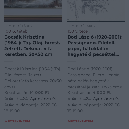
EGYÉB MŰTÁRGY
EGYÉB MŰTÁRGY
10016. tétel:
10017. tétel:
Bocsák Krisztina
Bod László (1920-2001):
(1964-): Táj. Olaj, farost.
Passignano. Filctoll,
Jelzett. Dekoratív fa
papír, hátoldalán
keretben. 20×50 cm
hagyatéki pecséttel
jelzett. 17×23 cm
Bocsák Krisztina (1964-): Táj.
Bod László (1920-2001):
Olaj, farost. Jelzett.
Passignano. Filctoll, papír,
Dekoratív fa keretben. 20x50
hátoldalán hagyatéki
cm<a
pecséttel jelzett. 17x23 cm<a
Kikiáltási ár:
14 000
Ft
Kikiáltási ár:
4 000
Ft
href="https://www.darabanth.com/hu/gyorsarveres/424/kate
href="https://www.darabanth.
Aukció:
424. Gyorsárverés
Aukció:
424. Gyorsárverés
es-grafikak/Festmenyek-es-
es-grafikak/Festmenyek-es-
Aukció időpontja: 2022-08-
Aukció időpontja: 2022-08-
grafikak~500001/Bocsak-
grafikak~500001/Bod-
18 19:00
18 19:00
Krisztina-1964-Taj-Olaj-
Laszlo-1920-2001-Passigna
farost-Jelzett
MEGTEKINTEM
MEGTEKINTEM