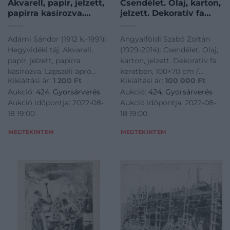
Akvarell, papír, jelzett,
Csendélet. Olaj, karton,
papírra kasírozva.
jelzett. Dekoratív fa
Lapszéli apró
keretben, 100×70 cm /
sérüléssel. 18,5×28 cm
Angyalföldi Szabó
Adámi Sándor (1912 k.-1991):
Angyalföldi Szabó Zoltán
Zoltán (1929-2014): Still
Hegyvidéki táj. Akvarell,
(1929-2014): Csendélet. Olaj,
life. Oil on board,
papír, jelzett, papírra
karton, jelzett. Dekoratív fa
signed. Framed, 100×70
kasírozva. Lapszéli apró
keretben, 100×70 cm /
cm
Kikiáltási ár:
1 200
Ft
Kikiáltási ár:
100 000
Ft
sérüléssel. 18,5×28 cm<a
Angyalföldi Szabó Zoltán
Aukció:
424. Gyorsárverés
Aukció:
424. Gyorsárverés
href="https://www.darabanth.com/hu/gyorsarveres/424/kate
(1929-2014): Still life. Oil on
Aukció időpontja: 2022-08-
Aukció időpontja: 2022-08-
es-grafikak/Festmenyek-es-
board, signed. Framed,
18 19:00
18 19:00
grafikak~500001/Adam
100×70 cm<a
href="https://www.darabanth.
MEGTEKINTEM
MEGTEKINTEM