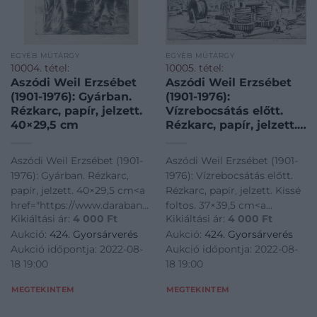
EGYÉB MŰTÁRGY
EGYÉB MŰTÁRGY
10004. tétel:
10005. tétel:
Aszódi Weil Erzsébet
Aszódi Weil Erzsébet
(1901-1976): Gyárban.
(1901-1976):
Rézkarc, papír, jelzett.
Vízrebocsátás előtt.
40×29,5 cm
Rézkarc, papír, jelzett.
Kissé foltos. 37×39,5 cm
Aszódi Weil Erzsébet (1901-
Aszódi Weil Erzsébet (1901-
1976): Gyárban. Rézkarc,
1976): Vízrebocsátás előtt.
papír, jelzett. 40×29,5 cm<a
Rézkarc, papír, jelzett. Kissé
href="https://www.darabanth.com/hu/gyorsarveres/424/kate
foltos. 37×39,5 cm<a
Kikiáltási ár:
4 000
Ft
Kikiáltási ár:
4 000
Ft
es-grafikak/Festmenyek-es-
href="https://www.darabanth.
Aukció:
424. Gyorsárverés
Aukció:
424. Gyorsárverés
grafikak~500001/Aszodi-
es-grafikak/Festmenyek-es-
Aukció időpontja: 2022-08-
Aukció időpontja: 2022-08-
Weil-Erzsebet-1901-1976-
grafikak~500001/Aszodi-
18 19:00
18 19:00
Gyarban-Rezkarc-papir
Weil-Erzsebet-1901-
MEGTEKINTEM
MEGTEKINTEM