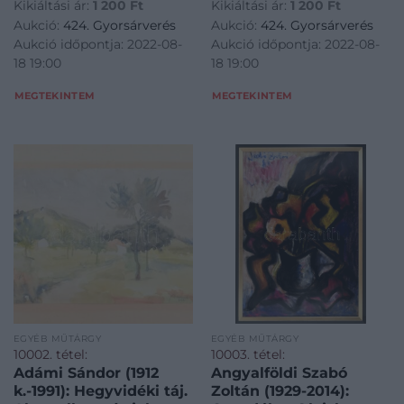
Kikiáltási ár:
1 200
Ft
Kikiáltási ár:
1 200
Ft
sérüléssel. 19×27,5 cm<a
21×27,5 cm<a
Aukció:
424. Gyorsárverés
Aukció:
424. Gyorsárverés
href="https://www.darabanth.com/hu/gyorsarveres/424/kate
href="https://www.darabanth.
Aukció időpontja: 2022-08-
Aukció időpontja: 2022-08-
es-grafikak/Festmenyek-es-
es-grafikak/Festmenyek-es-
18 19:00
18 19:00
grafikak~500001/Adami
grafikak~500001/Adami-Sa
MEGTEKINTEM
MEGTEKINTEM
EGYÉB MŰTÁRGY
EGYÉB MŰTÁRGY
10002. tétel:
10003. tétel:
Adámi Sándor (1912
Angyalföldi Szabó
k.-1991): Hegyvidéki táj.
Zoltán (1929-2014):