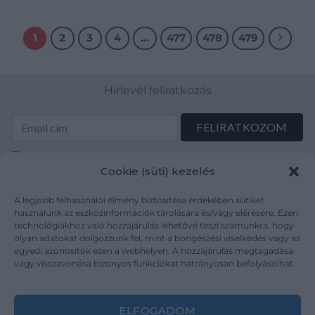
1
2
3
4
…
477
478
479
Hírlevél feliratkozás
Elolvastam és elfogadom az Adatkezelési tájékoztatót:
Cookie (süti) kezelés
mutargy.com/adatkezelesi-tajekoztato/
A legjobb felhasználói élmény biztosítása érdekében sütiket
Rólunk
Áraink
használunk az eszközinformációk tárolására és/vagy elérésére. Ezen
technológiákhoz való hozzájárulás lehetővé teszi számunkra, hogy
Médiaajánlat
ÁSZF
olyan adatokat dolgozzunk fel, mint a böngészési viselkedés vagy az
Karrier
Adatvédelem
egyedi azonosítók ezen a webhelyen. A hozzájárulás megtagadása
Kapcsolat
Impresszum
vagy visszavonása bizonyos funkciókat hátrányosan befolyásolhat.
Kövesse a műtárgy.com-ot
ELFOGADOM