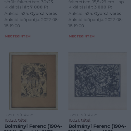
sérült fakeretben. 30x23
fakeretben, 15,5x29 cm. Lap
Kikiáltási ár:
7 000
Ft
Kikiáltási ár:
3 000
Ft
cm<a
kissé foltos. Üvegezett,
Aukció:
424. Gyorsárverés
Aukció:
424. Gyorsárverés
href="https://www.darabanth.com/hu/gyorsarveres/424/kate
sérült fakeretben.<a
Aukció időpontja: 2022-08-
Aukció időpontja: 2022-08-
es-grafikak/Festmenyek-es-
href="https://www.darabanth.
18 19:00
18 19:00
grafikak~500001/Boemm-
es-grafikak/Festmenyek-es-
Klara-1866-1936-
g
MEGTEKINTEM
MEGTEKINTEM
EGYÉB MŰTÁRGY
EGYÉB MŰTÁRGY
10020. tétel:
10021. tétel:
Bolmányi Ferenc (1904-
Bolmányi Ferenc (1904-