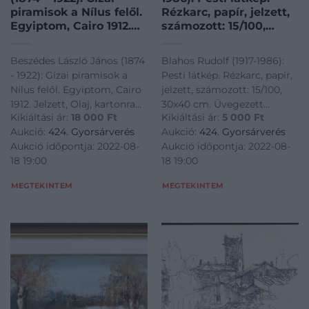
piramisok a Nílus felől.
Rézkarc, papír, jelzett,
Egyiptom, Cairo 1912.
számozott: 15/100,
Jelzett, Olaj, kartonra
30×40 cm. Üvegezett
kasírozott vászon.
fakeretben.
Beszédes László János (1874
Blahos Rudolf (1917-1986):
22x48cm
- 1922): Gízai piramisok a
Pesti látkép. Rézkarc, papír,
Nílus felől. Egyiptom, Cairo
jelzett, számozott: 15/100,
1912. Jelzett, Olaj, kartonra
30x40 cm. Üvegezett
Kikiáltási ár:
18 000
Ft
Kikiáltási ár:
5 000
Ft
kasírozott vászon.
fakeretben.<a
Aukció:
424. Gyorsárverés
Aukció:
424. Gyorsárverés
22x48cm<a
href="https://www.darabanth.
Aukció időpontja: 2022-08-
Aukció időpontja: 2022-08-
href="https://www.darabanth.com/hu/gyorsarveres/424/kate
es-grafikak/Festmenyek-es-
18 19:00
18 19:00
es-grafikak/Festmenyek-es-
grafikak~500001/Blahos-
grafik
Rudolf-
MEGTEKINTEM
MEGTEKINTEM