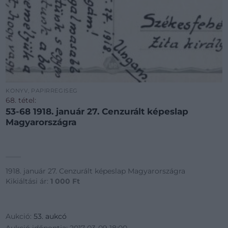
KÖNYV, PAPÍRRÉGISÉG
68. tétel:
53-68 1918. január 27. Cenzurált képeslap
Magyarországra
1918. január 27. Cenzurált képeslap Magyarországra
Kikiáltási ár:
1 000
Ft
Aukció:
53. aukcó