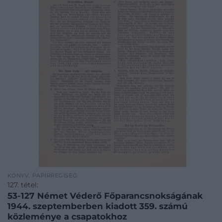
KÖNYV, PAPÍRRÉGISÉG
127. tétel:
53-127 Német Véderő Főparancsnokságának
1944. szeptemberben kiadott 359. számú
közleménye a csapatokhoz