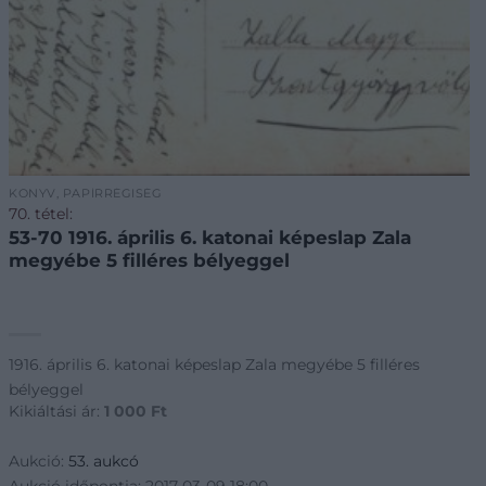
KÖNYV, PAPÍRRÉGISÉG
70. tétel:
53-70 1916. április 6. katonai képeslap Zala
megyébe 5 filléres bélyeggel
1916. április 6. katonai képeslap Zala megyébe 5 filléres
bélyeggel
Kikiáltási ár:
1 000
Ft
Aukció:
53. aukcó