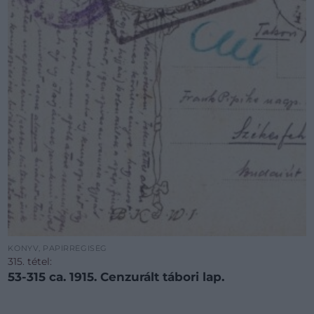
KÖNYV, PAPÍRRÉGISÉG
315. tétel:
53-315 ca. 1915. Cenzurált tábori lap.