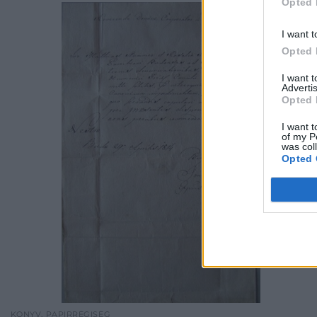
Opted 
I want t
Opted 
I want 
Advertis
Opted 
I want t
of my P
was col
Opted 
KÖNYV, PAPÍRRÉGISÉG