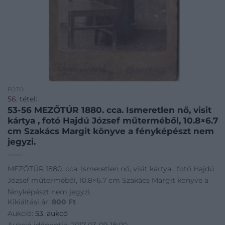
FOTÓ
56. tétel:
53-56 MEZŐTÚR 1880. cca. Ismeretlen nő, visit
kártya , fotó Hajdú József műterméből, 10.8×6.7
cm Szakács Margit könyve a fényképészt nem
jegyzi.
MEZŐTÚR 1880. cca. Ismeretlen nő, visit kártya , fotó Hajdú
József műterméből, 10.8×6.7 cm Szakács Margit könyve a
fényképészt nem jegyzi.
Kikiáltási ár:
800
Ft
Aukció:
53. aukcó