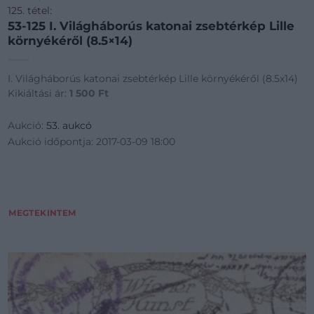
125. tétel:
53-125 I. Világháborús katonai zsebtérkép Lille
környékéről (8.5×14)
I. Világháborús katonai zsebtérkép Lille környékéről (8.5x14)
Kikiáltási ár:
1 500
Ft
Aukció:
53. aukcó
Aukció időpontja: 2017-03-09 18:00
MEGTEKINTEM