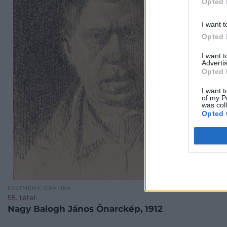
Opted 
I want t
Opted 
I want 
Advertis
Opted 
I want t
of my P
was col
Opted 
FESTMÉNY, GRAFIKA
55. tétel:
Nagy Balogh János Önarckép, 1912