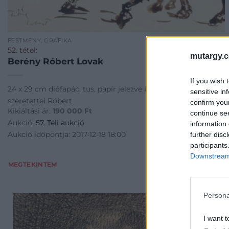
FESTMÉNY, GRAFIKA
52. tétel:
mutargy.
Berény Róbert Lovak
If you wish 
24 x 29 cm diófapác, tus, papír jelezve balra lent: Milánnak
sensitive in
szeretettel Róbert
confirm you
Kikiáltási ár:
190 000
Ft
continue se
Aukció:
57. Téli aukció
information 
Aukció időpontja: 2017-12-18 18:00
further disc
participants
Downstream 
MEGTEKINTEM
Persona
I want t