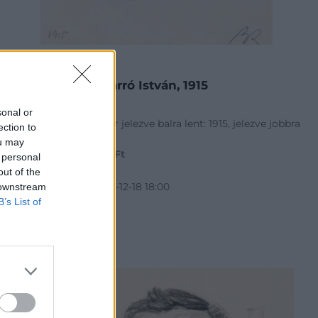
FESTMÉNY, GRAFIKA
54. tétel:
Berény Róbert Varró István, 1915
sonal or
19 x 14,5 cm szén, papír jelezve balra lent: 1915, jelezve jobbra
ection to
lent: BR
ou may
Kikiáltási ár:
280 000
Ft
 personal
Aukció:
57. Téli aukció
out of the
Aukció időpontja: 2017-12-18 18:00
 downstream
B’s List of
MEGTEKINTEM