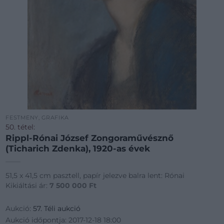
FESTMÉNY, GRAFIKA
50. tétel:
Rippl-Rónai József Zongoraművésznő
(Ticharich Zdenka), 1920-as évek
51,5 x 41,5 cm pasztell, papír jelezve balra lent: Rónai
Kikiáltási ár:
7 500 000
Ft
Aukció:
57. Téli aukció
Aukció időpontja: 2017-12-18 18:00