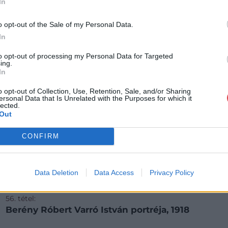
In
o opt-out of the Sale of my Personal Data.
In
to opt-out of processing my Personal Data for Targeted
ing.
In
o opt-out of Collection, Use, Retention, Sale, and/or Sharing
ersonal Data that Is Unrelated with the Purposes for which it
lected.
Out
CONFIRM
Data Deletion
Data Access
Privacy Policy
FESTMÉNY, GRAFIKA
56. tétel:
Berény Róbert Varró István portréja, 1918