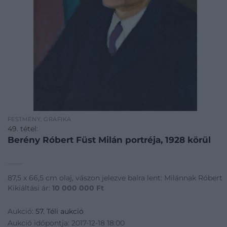
FESTMÉNY, GRAFIKA
49. tétel:
Berény Róbert Füst Milán portréja, 1928 körül
87,5 x 66,5 cm olaj, vászon jelezve balra lent: Milánnak Róbert
Kikiáltási ár:
10 000 000
Ft
Aukció:
57. Téli aukció
Aukció időpontja: 2017-12-18 18:00