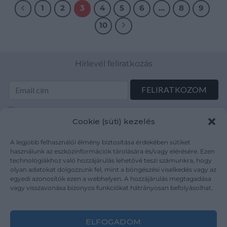
1
2
3
4
5
6
…
8
9
10
Hírlevél feliratkozás
Elolvastam és elfogadom az Adatkezelési tájékoztatót:
Cookie (süti) kezelés
mutargy.com/adatkezelesi-tajekoztato/
A legjobb felhasználói élmény biztosítása érdekében sütiket
Rólunk
Áraink
használunk az eszközinformációk tárolására és/vagy elérésére. Ezen
technológiákhoz való hozzájárulás lehetővé teszi számunkra, hogy
Médiaajánlat
ÁSZF
olyan adatokat dolgozzunk fel, mint a böngészési viselkedés vagy az
Karrier
Adatvédelem
egyedi azonosítók ezen a webhelyen. A hozzájárulás megtagadása
Kapcsolat
Impresszum
vagy visszavonása bizonyos funkciókat hátrányosan befolyásolhat.
Kövesse a műtárgy.com-ot
ELFOGADOM