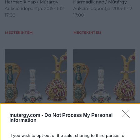
Harmadik nap / Műtárgy
Harmadik nap / Műtárgy
Aukció időpontja: 2015-11-12
Aukció időpontja: 2015-11-12
17:00
17:00
MEGTEKINTEM
MEGTEKINTEM
mutargy.com -
Do Not Process My Personal
EGYÉB MŰTÁRGY
EGYÉB MŰTÁRGY
Information
492. tétel:
493. tétel:
492. tétel, Zsolnay
493. tétel, Zsolnay
díszváza – a "Wanda"-
díszváza
If you wish to opt-out of the sale, sharing to third parties, or