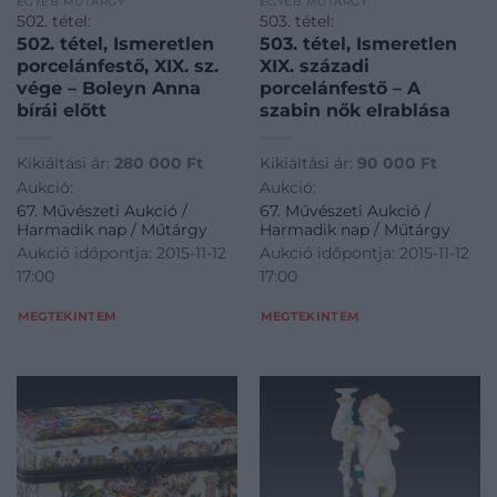
EGYÉB MŰTÁRGY
EGYÉB MŰTÁRGY
502. tétel:
503. tétel:
502. tétel, Ismeretlen
503. tétel, Ismeretlen
porcelánfestő, XIX. sz.
XIX. századi
vége – Boleyn Anna
porcelánfestő – A
bírái előtt
szabin nők elrablása
Kikiáltási ár:
280 000
Ft
Kikiáltási ár:
90 000
Ft
Aukció:
Aukció:
67. Művészeti Aukció /
67. Művészeti Aukció /
Harmadik nap / Műtárgy
Harmadik nap / Műtárgy
Aukció időpontja: 2015-11-12
Aukció időpontja: 2015-11-12
17:00
17:00
MEGTEKINTEM
MEGTEKINTEM