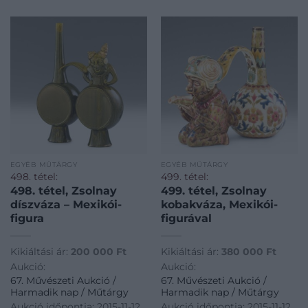
EGYÉB MŰTÁRGY
EGYÉB MŰTÁRGY
498. tétel:
499. tétel:
498. tétel, Zsolnay
499. tétel, Zsolnay
díszváza – Mexikói-
kobakváza, Mexikói-
figura
figurával
Kikiáltási ár:
200 000
Ft
Kikiáltási ár:
380 000
Ft
Aukció:
Aukció:
67. Művészeti Aukció /
67. Művészeti Aukció /
Harmadik nap / Műtárgy
Harmadik nap / Műtárgy
Aukció időpontja: 2015-11-12
Aukció időpontja: 2015-11-12