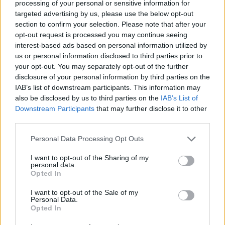
sorozatból
processing of your personal or sensitive information for
targeted advertising by us, please use the below opt-out
section to confirm your selection. Please note that after your
Kikiáltási ár:
80 000
Ft
Kikiáltási ár:
40 000
Ft
opt-out request is processed you may continue seeing
Aukció:
Aukció:
interest-based ads based on personal information utilized by
67. Művészeti Aukció /
67. Művészeti Aukció /
us or personal information disclosed to third parties prior to
Harmadik nap / Műtárgy
Harmadik nap / Műtárgy
your opt-out. You may separately opt-out of the further
Aukció időpontja: 2015-11-12
Aukció időpontja: 2015-11-12
disclosure of your personal information by third parties on the
17:00
17:00
IAB’s list of downstream participants. This information may
also be disclosed by us to third parties on the
IAB’s List of
MEGTEKINTEM
MEGTEKINTEM
Downstream Participants
that may further disclose it to other
third parties.
Personal Data Processing Opt Outs
I want to opt-out of the Sharing of my
personal data.
Opted In
I want to opt-out of the Sale of my
Personal Data.
Opted In