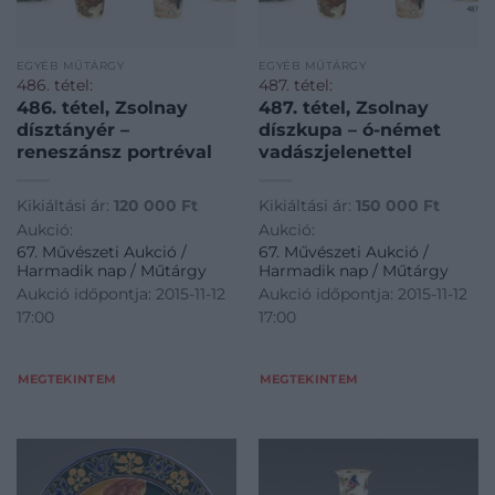
EGYÉB MŰTÁRGY
EGYÉB MŰTÁRGY
486. tétel:
487. tétel:
486. tétel, Zsolnay
487. tétel, Zsolnay
dísztányér –
díszkupa – ó-német
reneszánsz portréval
vadászjelenettel
Kikiáltási ár:
120 000
Ft
Kikiáltási ár:
150 000
Ft
Aukció:
Aukció:
67. Művészeti Aukció /
67. Művészeti Aukció /
Harmadik nap / Műtárgy
Harmadik nap / Műtárgy
Aukció időpontja: 2015-11-12
Aukció időpontja: 2015-11-12
17:00
17:00
MEGTEKINTEM
MEGTEKINTEM