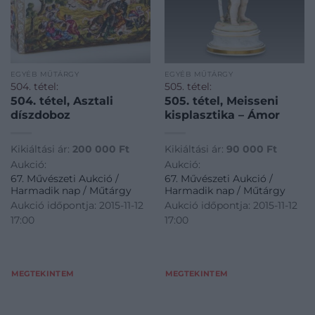
EGYÉB MŰTÁRGY
EGYÉB MŰTÁRGY
504. tétel:
505. tétel:
504. tétel, Asztali
505. tétel, Meisseni
díszdoboz
kisplasztika – Ámor
Kikiáltási ár:
200 000
Ft
Kikiáltási ár:
90 000
Ft
Aukció:
Aukció:
67. Művészeti Aukció /
67. Művészeti Aukció /
Harmadik nap / Műtárgy
Harmadik nap / Műtárgy
Aukció időpontja: 2015-11-12
Aukció időpontja: 2015-11-12
17:00
17:00
MEGTEKINTEM
MEGTEKINTEM