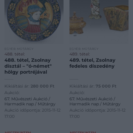
EGYÉB MŰTÁRGY
EGYÉB MŰTÁRGY
488. tétel:
489. tétel:
488. tétel, Zsolnay
489. tétel, Zsolnay
dísztál – "ó-német"
fedeles díszedény
hölgy portréjával
Kikiáltási ár:
280 000
Ft
Kikiáltási ár:
75 000
Ft
Aukció:
Aukció:
67. Művészeti Aukció /
67. Művészeti Aukció /
Harmadik nap / Műtárgy
Harmadik nap / Műtárgy
Aukció időpontja: 2015-11-12
Aukció időpontja: 2015-11-12
17:00
17:00
MEGTEKINTEM
MEGTEKINTEM