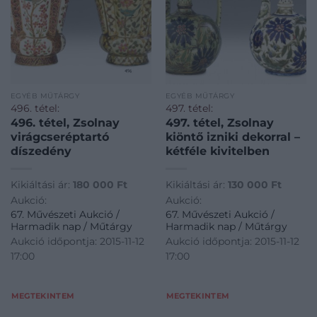
EGYÉB MŰTÁRGY
EGYÉB MŰTÁRGY
496. tétel:
497. tétel:
496. tétel, Zsolnay
497. tétel, Zsolnay
virágcseréptartó
kiöntő izniki dekorral –
díszedény
kétféle kivitelben
Kikiáltási ár:
180 000
Ft
Kikiáltási ár:
130 000
Ft
Aukció:
Aukció:
67. Művészeti Aukció /
67. Művészeti Aukció /
Harmadik nap / Műtárgy
Harmadik nap / Műtárgy
Aukció időpontja: 2015-11-12
Aukció időpontja: 2015-11-12
17:00
17:00
MEGTEKINTEM
MEGTEKINTEM