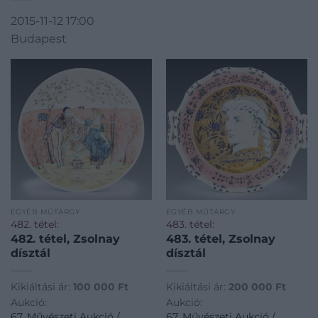
2015-11-12 17:00
Budapest
EGYÉB MŰTÁRGY
EGYÉB MŰTÁRGY
482. tétel:
483. tétel:
482. tétel, Zsolnay
483. tétel, Zsolnay
dísztál
dísztál
Kikiáltási ár:
100 000
Ft
Kikiáltási ár:
200 000
Ft
Aukció:
Aukció:
67. Művészeti Aukció /
67. Művészeti Aukció /