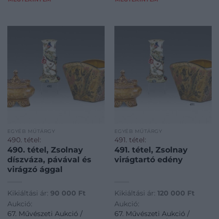
EGYÉB MŰTÁRGY
EGYÉB MŰTÁRGY
490. tétel:
491. tétel:
490. tétel, Zsolnay
491. tétel, Zsolnay
díszváza, pávával és
virágtartó edény
virágzó ággal
Kikiáltási ár:
90 000
Ft
Kikiáltási ár:
120 000
Ft
Aukció:
Aukció:
67. Művészeti Aukció /
67. Művészeti Aukció /