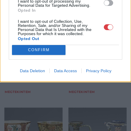
I want to opt-out of processing my
Personal Data for Targeted Advertising.
EGYÉB MŰTÁRGY
EGYÉB MŰTÁRGY
Opted In
494. tétel:
495. tétel:
494. tétel, Zsolnay
495. tétel, Zsolnay
I want to opt-out of Collection, Use,
Retention, Sale, and/or Sharing of my
díszedény – a "Wanda"-
virágcseréptartó
Personal Data that Is Unrelated with the
sorozatból
díszedény
Purposes for which it was collected.
Opted Out
Kikiáltási ár:
90 000
Ft
Kikiáltási ár:
120 000
Ft
CONFIRM
Aukció:
Aukció:
67. Művészeti Aukció /
67. Művészeti Aukció /
Harmadik nap / Műtárgy
Harmadik nap / Műtárgy
Aukció időpontja: 2015-11-12
Aukció időpontja: 2015-11-12
Data Deletion
Data Access
Privacy Policy
17:00
17:00
MEGTEKINTEM
MEGTEKINTEM