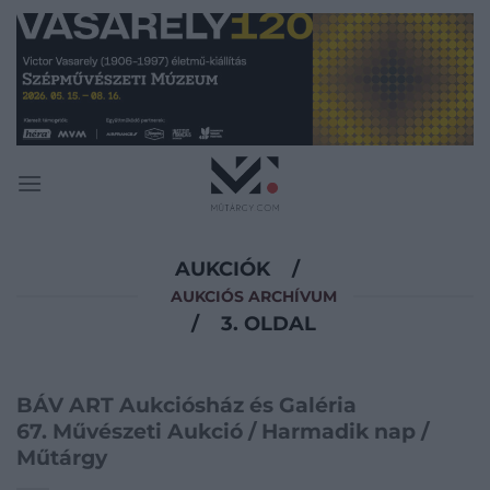
Skip
to
content
AUKCIÓK
/
AUKCIÓS ARCHÍVUM
/
3. OLDAL
BÁV ART Aukciósház és Galéria
67. Művészeti Aukció / Harmadik nap /
Műtárgy