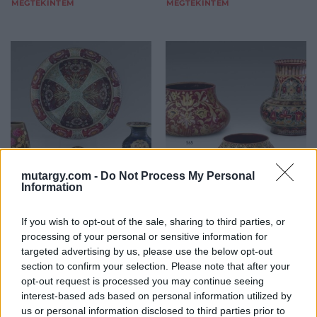
MEGTEKINTEM
MEGTEKINTEM
mutargy.com -
Do Not Process My Personal
Information
EGYÉB MŰTÁRGY
EGYÉB MŰTÁRGY
564. tétel:
565. tétel:
564. tétel, Zsolnay
565. tétel, Zsolnay
If you wish to opt-out of the sale, sharing to third parties, or
miniatűr váza
díszváza
processing of your personal or sensitive information for
targeted advertising by us, please use the below opt-out
section to confirm your selection. Please note that after your
Kikiáltási ár:
50 000
Ft
Kikiáltási ár:
200 000
Ft
opt-out request is processed you may continue seeing
Aukció:
Aukció:
interest-based ads based on personal information utilized by
67. Művészeti Aukció /
67. Művészeti Aukció /
us or personal information disclosed to third parties prior to
Harmadik nap / Műtárgy
Harmadik nap / Műtárgy