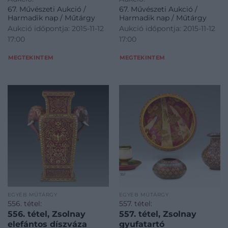
67. Művészeti Aukció /
67. Művészeti Aukció /
Harmadik nap / Műtárgy
Harmadik nap / Műtárgy
Aukció időpontja: 2015-11-12
Aukció időpontja: 2015-11-12
17:00
17:00
MEGTEKINTEM
MEGTEKINTEM
EGYÉB MŰTÁRGY
EGYÉB MŰTÁRGY
556. tétel:
557. tétel:
556. tétel, Zsolnay
557. tétel, Zsolnay
elefántos díszváza
gyufatartó