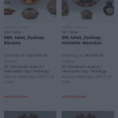
EGYÉB MŰTÁRGY
EGYÉB MŰTÁRGY
560. tétel:
561. tétel:
560. tétel, Zsolnay
561. tétel, Zsolnay
kisváza
miniatűr díszváza
Kikiáltási ár:
120 000
Ft
Kikiáltási ár:
60 000
Ft
Aukció:
Aukció:
67. Művészeti Aukció /
67. Művészeti Aukció /
Harmadik nap / Műtárgy
Harmadik nap / Műtárgy
Aukció időpontja: 2015-11-12
Aukció időpontja: 2015-11-12
17:00
17:00
MEGTEKINTEM
MEGTEKINTEM