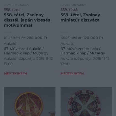
EGYÉB MŰTÁRGY
EGYÉB MŰTÁRGY
558. tétel:
559. tétel:
558. tétel, Zsolnay
559. tétel, Zsolnay
dísztál, japán vízesés
miniatűr díszváza
motívummal
Kikiáltási ár:
280 000
Ft
Kikiáltási ár:
120 000
Ft
Aukció:
Aukció:
67. Művészeti Aukció /
67. Művészeti Aukció /
Harmadik nap / Műtárgy
Harmadik nap / Műtárgy
Aukció időpontja: 2015-11-12
Aukció időpontja: 2015-11-12
17:00
17:00
MEGTEKINTEM
MEGTEKINTEM