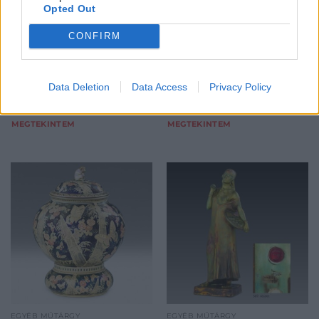
Opted Out
Kikiáltási ár:
80 000
Ft
Kikiáltási ár:
180 000
Ft
Aukció:
Aukció:
CONFIRM
67. Művészeti Aukció /
67. Művészeti Aukció /
Harmadik nap / Műtárgy
Harmadik nap / Műtárgy
Aukció időpontja: 2015-11-12
Aukció időpontja: 2015-11-12
17:00
17:00
Data Deletion
Data Access
Privacy Policy
MEGTEKINTEM
MEGTEKINTEM
EGYÉB MŰTÁRGY
EGYÉB MŰTÁRGY