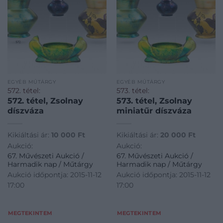
EGYÉB MŰTÁRGY
EGYÉB MŰTÁRGY
572. tétel:
573. tétel:
572. tétel, Zsolnay
573. tétel, Zsolnay
díszváza
miniatűr díszváza
Kikiáltási ár:
10 000
Ft
Kikiáltási ár:
20 000
Ft
Aukció:
Aukció:
67. Művészeti Aukció /
67. Művészeti Aukció /
Harmadik nap / Műtárgy
Harmadik nap / Műtárgy
Aukció időpontja: 2015-11-12
Aukció időpontja: 2015-11-12
17:00
17:00
MEGTEKINTEM
MEGTEKINTEM