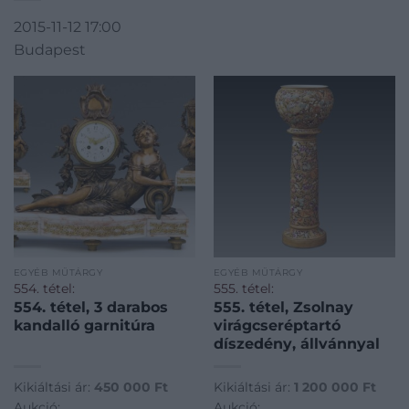
2015-11-12 17:00
Budapest
EGYÉB MŰTÁRGY
EGYÉB MŰTÁRGY
554. tétel:
555. tétel:
554. tétel, 3 darabos
555. tétel, Zsolnay
kandalló garnitúra
virágcseréptartó
díszedény, állvánnyal
Kikiáltási ár:
450 000
Ft
Kikiáltási ár:
1 200 000
Ft
Aukció:
Aukció: