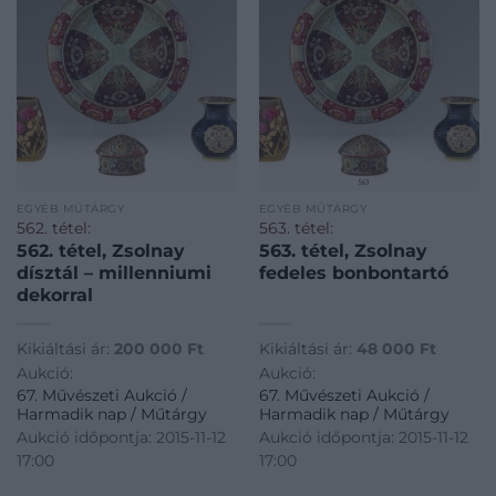
EGYÉB MŰTÁRGY
EGYÉB MŰTÁRGY
562. tétel:
563. tétel:
562. tétel, Zsolnay
563. tétel, Zsolnay
dísztál – millenniumi
fedeles bonbontartó
dekorral
Kikiáltási ár:
200 000
Ft
Kikiáltási ár:
48 000
Ft
Aukció:
Aukció:
67. Művészeti Aukció /
67. Művészeti Aukció /
Harmadik nap / Műtárgy
Harmadik nap / Műtárgy
Aukció időpontja: 2015-11-12
Aukció időpontja: 2015-11-12
17:00
17:00