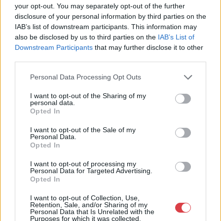
your opt-out. You may separately opt-out of the further
Aukció időpontja: 2015-11-12
Aukció időpontja: 2015-11-12
disclosure of your personal information by third parties on the
17:00
17:00
IAB’s list of downstream participants. This information may
also be disclosed by us to third parties on the
IAB’s List of
MEGTEKINTEM
MEGTEKINTEM
Downstream Participants
that may further disclose it to other
third parties.
Personal Data Processing Opt Outs
I want to opt-out of the Sharing of my
personal data.
Opted In
I want to opt-out of the Sale of my
Personal Data.
Opted In
I want to opt-out of processing my
Personal Data for Targeted Advertising.
EGYÉB MŰTÁRGY
EGYÉB MŰTÁRGY
Opted In
566. tétel:
567. tétel:
566. tétel, Zsolnay
567. tétel, Zsolnay
I want to opt-out of Collection, Use,
Retention, Sale, and/or Sharing of my
dísztálka
díszváza
Personal Data that Is Unrelated with the
Purposes for which it was collected.