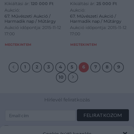
Kikiáltási ár:
120 000
Ft
Kikiáltási ár:
25 000
Ft
Aukció:
Aukció:
67. Művészeti Aukció /
67. Művészeti Aukció /
Harmadik nap / Műtárgy
Harmadik nap / Műtárgy
Aukció időpontja: 2015-11-12
Aukció időpontja: 2015-11-12
17:00
17:00
MEGTEKINTEM
MEGTEKINTEM
1
2
3
4
5
6
7
8
9
10
Hírlevél feliratkozás
Elolvastam és elfogadom az Adatkezelési tájékoztatót:
Cookie (süti) kezelés