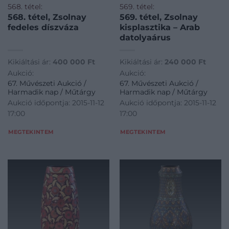
568. tétel:
569. tétel:
568. tétel, Zsolnay
569. tétel, Zsolnay
fedeles díszváza
kisplasztika – Arab
datolyaárus
Kikiáltási ár:
400 000
Ft
Kikiáltási ár:
240 000
Ft
Aukció:
Aukció:
67. Művészeti Aukció /
67. Művészeti Aukció /
Harmadik nap / Műtárgy
Harmadik nap / Műtárgy
Aukció időpontja: 2015-11-12
Aukció időpontja: 2015-11-12
17:00
17:00
MEGTEKINTEM
MEGTEKINTEM