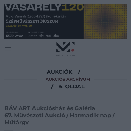
Skip
to
content
AUKCIÓK
/
AUKCIÓS ARCHÍVUM
/
6. OLDAL
BÁV ART Aukciósház és Galéria
67. Művészeti Aukció / Harmadik nap /
Műtárgy