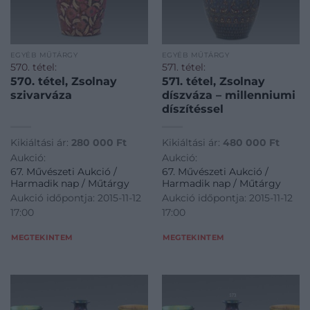
EGYÉB MŰTÁRGY
EGYÉB MŰTÁRGY
570. tétel:
571. tétel:
570. tétel, Zsolnay
571. tétel, Zsolnay
szivarváza
díszváza – millenniumi
díszítéssel
Kikiáltási ár:
280 000
Ft
Kikiáltási ár:
480 000
Ft
Aukció:
Aukció:
67. Művészeti Aukció /
67. Művészeti Aukció /
Harmadik nap / Műtárgy
Harmadik nap / Műtárgy
Aukció időpontja: 2015-11-12
Aukció időpontja: 2015-11-12
17:00
17:00
MEGTEKINTEM
MEGTEKINTEM