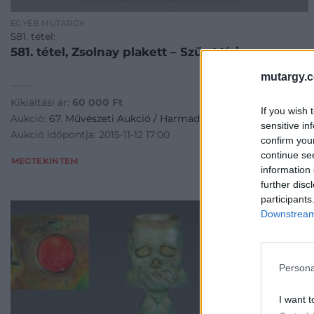
EGYÉB MŰTÁRGY
581. tétel:
581. tétel, Zsolnay plakett – Szűz Mária
mutargy.
Kikiáltási ár:
60 000
Ft
If you wish 
Aukció:
67. Művészeti Aukció / Harmadik nap / Műtárgy
sensitive in
Aukció időpontja: 2015-11-12 17:00
confirm you
continue se
MEGTEKINTEM
information 
further disc
participants
Downstream 
Persona
I want t