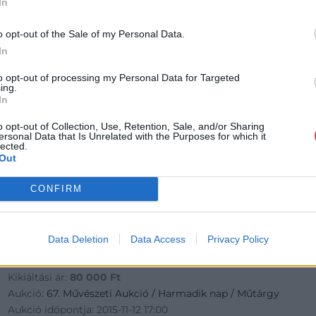
In
o opt-out of the Sale of my Personal Data.
In
to opt-out of processing my Personal Data for Targeted
ing.
In
o opt-out of Collection, Use, Retention, Sale, and/or Sharing
ersonal Data that Is Unrelated with the Purposes for which it
lected.
Out
CONFIRM
EGYÉB MŰTÁRGY
585. tétel:
585. tétel, Zsolnay art deco bonbonier
Data Deletion
Data Access
Privacy Policy
Kikiáltási ár:
80 000
Ft
Aukció:
67. Művészeti Aukció / Harmadik nap / Műtárgy
Aukció időpontja: 2015-11-12 17:00