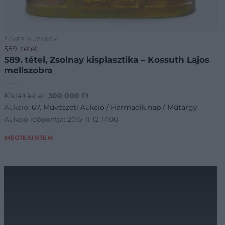
EGYÉB MŰTÁRGY
589. tétel:
589. tétel, Zsolnay kisplasztika – Kossuth Lajos
mellszobra
Kikiáltási ár:
300 000
Ft
Aukció:
67. Művészeti Aukció / Harmadik nap / Műtárgy
Aukció időpontja: 2015-11-12 17:00
MEGTEKINTEM