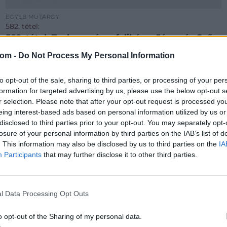
EGYÉB MŰTÁRGY
582. tétel:
582. tétel, Zsolnay páros falikép – Jézus és Szűz
Mária
com -
Do Not Process My Personal Information
Kikiáltási ár:
120 000
Ft
to opt-out of the sale, sharing to third parties, or processing of your per
Aukció:
67. Művészeti Aukció / Harmadik nap / Műtárgy
formation for targeted advertising by us, please use the below opt-out s
Aukció időpontja: 2015-11-12 17:00
r selection. Please note that after your opt-out request is processed y
eing interest-based ads based on personal information utilized by us or
MEGTEKINTEM
disclosed to third parties prior to your opt-out. You may separately opt-
losure of your personal information by third parties on the IAB’s list of
. This information may also be disclosed by us to third parties on the
IA
Participants
that may further disclose it to other third parties.
l Data Processing Opt Outs
o opt-out of the Sharing of my personal data.