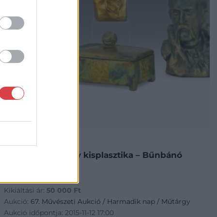
EGYÉB MŰTÁRGY
586. tétel:
586. tétel, Zsolnay kisplasztika – Bűnbánó
Magdolna
Kikiáltási ár:
50 000
Ft
Aukció:
67. Művészeti Aukció / Harmadik nap / Műtárgy
Aukció időpontja: 2015-11-12 17:00