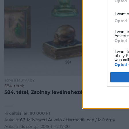
Opted 
I want t
Opted 
I want 
Advertis
Opted 
I want t
of my P
was col
Opted 
EGYÉB MŰTÁRGY
584. tétel:
584. tétel, Zsolnay levélnehezék
Kikiáltási ár:
80 000
Ft
Aukció:
67. Művészeti Aukció / Harmadik nap / Műtárgy
Aukció időpontja: 2015-11-12 17:00