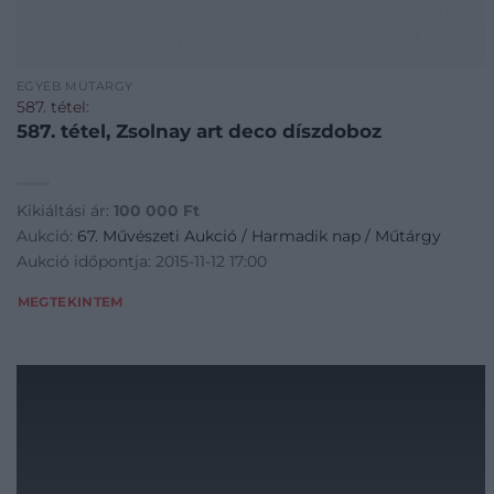
EGYÉB MŰTÁRGY
587. tétel:
587. tétel, Zsolnay art deco díszdoboz
Kikiáltási ár:
100 000
Ft
Aukció:
67. Művészeti Aukció / Harmadik nap / Műtárgy
Aukció időpontja: 2015-11-12 17:00
MEGTEKINTEM