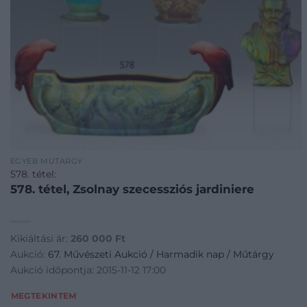
EGYÉB MŰTÁRGY
578. tétel:
578. tétel, Zsolnay szecessziós jardiniere
Kikiáltási ár:
260 000
Ft
Aukció:
67. Művészeti Aukció / Harmadik nap / Műtárgy
Aukció időpontja: 2015-11-12 17:00
MEGTEKINTEM