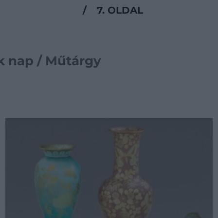
/
7. OLDAL
k nap / Műtárgy