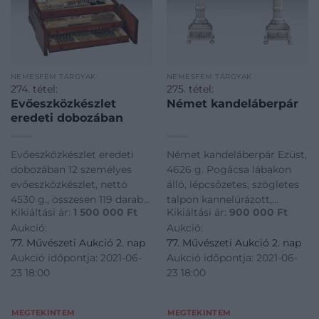
NEMESFÉM TÁRGYAK
NEMESFÉM TÁRGYAK
274. tétel:
275. tétel:
Evőeszközkészlet
Német kandeláberpár
eredeti dobozában
Evőeszközkészlet eredeti
Német kandeláberpár Ezüst,
dobozában 12 személyes
4626 g. Pogácsa lábakon
evőeszközkészlet, nettó
álló, lépcsőzetes, szögletes
4530 g., összesen 119 darab
talpon kannelúrázott,
Kikiáltási ár:
1 500 000
Ft
Kikiáltási ár:
900 000
Ft
evőeszköz angol fazonban.
szétcsavarható szár. Rajta
Aukció:
Aukció:
12 db evőkanál, 12-12 db villa
domborított, poncolt és
77. Művészeti Aukció 2. nap
77. Művészeti Aukció 2. nap
és kés, 12-12 db süteményes
cizellált, váza formájú
Aukció időpontja: 2021-06-
Aukció időpontja: 2021-06-
villa és kés, 12-12 db
gyertyatartó Bacchus
23 18:00
23 18:00
gyümölcsvilla és kés
szimbólumaival: kosfejek,
(korabeli pótlások), 12 db
pánsípok, lantok és
szőlőlevele
MEGTEKINTEM
MEGTEKINTEM