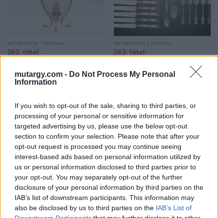
NEMESFÉM TÁRGYAK
NEMESFÉM TÁRGYAK
262. tétel:
263. tétel:
Francia empire
6 személyes
kávéskanna
biedermeier
mutargy.com -
Do Not Process My Personal
evőeszközkészlet
Information
If you wish to opt-out of the sale, sharing to third parties, or
Francia empire kávéskanna
6 személyes biedermeier
processing of your personal or sensitive information for
Ezüst, 892 g.
evőeszközkészlet Ezüst, 1546
targeted advertising by us, please use the below opt-out
Palmettalevelekben
g. 6 darab evőkanál, 6 darab
section to confirm your selection. Please note that after your
végződő, három
villa és 6 darab kés, 6 darab
Kikiáltási ár:
450 000
Ft
Kikiáltási ár:
550 000
Ft
opt-out request is processed you may continue seeing
állatmancsos lábon álló,
teáskanál, és 2 darab tálaló
interest-based ads based on personal information utilized by
Aukció:
Aukció:
amfóra formájú edény,
(merőkanál és
us or personal information disclosed to third parties prior to
77. Művészeti Aukció 2. nap
77. Művészeti Aukció 2. nap
csikófejes kiöntőcsőrrel és
pecsenyekanál). Nyeleiken
your opt-out. You may separately opt-out of the further
Aukció időpontja: 2021-06-
Aukció időpontja: 2021-06-
rozettával díszített,
Scitovszky János
disclosure of your personal information by third parties on the
23 18:00
23 18:00
ébenfeketére pácolt fa
esztergomi érsek applikált
IAB’s list of downstream participants. This information may
fogóval. Zsanéros
címerével. Jelzett: Pest, 1839
MEGTEKINTEM
MEGTEKINTEM
also be disclosed by us to third parties on the
IAB’s List of
billenőfedelén toboz alakú
Downstream Participants
that may further disclose it to other