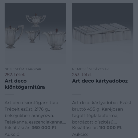
NEMESFÉM TÁRGYAK
NEMESFÉM TÁRGYAK
252. tétel:
253. tétel:
Art deco
Art deco kártyadoboz
kiöntőgarnitúra
Art deco kiöntőgarnitúra
Art deco kártyadoboz Ezüst,
Trébelt ezüst, 2176 g.,
bruttó 495 g. Karéjosan
belsejükben aranyozva.
tagolt téglalapforma,
Teáskanna, esszenciakanna,
bordázott díszítésű,
Kikiáltási ár:
360 000
Ft
Kikiáltási ár:
110 000
Ft
cukortartó és tejszínes
zsanéros fedéllel. Belsejében
Aukció:
Aukció:
kiöntő. Kerek, karéjos talpon
politúrozott fabetét. Jelzett: