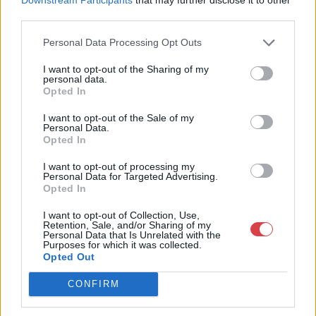
fogóval. Alján é
third parties.
Personal Data Processing Opt Outs
I want to opt-out of the Sharing of my
personal data.
Opted In
I want to opt-out of the Sale of my
Personal Data.
Opted In
I want to opt-out of processing my
NEMESFÉM TÁRGYAK
NEMESFÉM TÁRGYAK
Personal Data for Targeted Advertising.
264. tétel:
265. tétel:
Opted In
Biedermeier
Klasszicista
gyerytatartópár
teáskészlet
I want to opt-out of Collection, Use,
Retention, Sale, and/or Sharing of my
Personal Data that Is Unrelated with the
Purposes for which it was collected.
Biedermeier
Klasszicista teáskészlet
Opted Out
gyertyatartópár Ezüst, 389
Trébelt ezüst, 1487 g.
g. Kerek talpon bécsirózsás
Szögletes talpon bordázott
CONFIRM
osztógyűrűkkel tagolt
díszítésű, öblös edénytestek.
Kikiáltási ár:
150 000
Ft
Kikiáltási ár:
380 000
Ft
baluszteres szár, kehely
Cukortartó és tejkiöntő