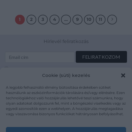
1
2
3
4
…
9
10
11
Hírlevél feliratkozás
Elolvastam és elfogadom az Adatkezelési tájékoztatót:
Cookie (süti) kezelés
mutargy.com/adatkezelesi-tajekoztato/
A legjobb felhasználói élmény biztosítása érdekében sütiket
Rólunk
Áraink
használunk az eszközinformációk tárolására és/vagy elérésére. Ezen
technológiákhoz való hozzájárulás lehetővé teszi számunkra, hogy
Médiaajánlat
ÁSZF
olyan adatokat dolgozzunk fel, mint a böngészési viselkedés vagy az
Karrier
Adatvédelem
egyedi azonosítók ezen a webhelyen. A hozzájárulás megtagadása
Kapcsolat
Impresszum
vagy visszavonása bizonyos funkciókat hátrányosan befolyásolhat.