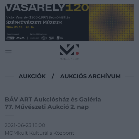
Skip
to
content
AUKCIÓK
/
AUKCIÓS ARCHÍVUM
BÁV ART Aukciósház és Galéria
77. Művészeti Aukció 2. nap
2021-06-23 18:00
MOMkult Kulturális Központ