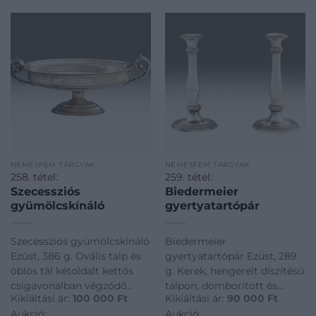
NEMESFÉM TÁRGYAK
NEMESFÉM TÁRGYAK
258. tétel:
259. tétel:
Szecessziós
Biedermeier
gyümölcskínáló
gyertyatartópár
Szecessziós gyümölcskínáló
Biedermeier
Ezüst, 386 g. Ovális talp és
gyertyatartópár Ezüst, 289
öblös tál kétoldalt kettős
g. Kerek, hengerelt díszítésű
csigavonalban végződő
talpon, domborított és
Kikiáltási ár:
100 000
Ft
Kikiáltási ár:
90 000
Ft
fülekkel. Peremein
vésett, virágos bordűrrel
Aukció:
Aukció:
ismétlődő, vésett leveles
díszített, osztógyűrűkkel