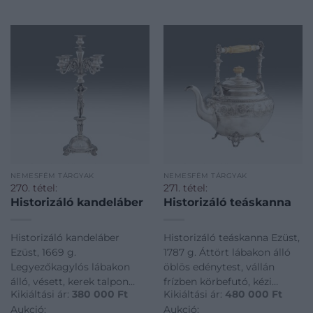
NEMESFÉM TÁRGYAK
NEMESFÉM TÁRGYAK
270. tétel:
271. tétel:
Historizáló kandeláber
Historizáló teáskanna
Historizáló kandeláber
Historizáló teáskanna Ezüst,
Ezüst, 1669 g.
1787 g. Áttört lábakon álló
Legyezőkagylós lábakon
öblös edénytest, vállán
álló, vésett, kerek talpon
frízben körbefutó, kézi
Kikiáltási ár:
380 000
Ft
Kikiáltási ár:
480 000
Ft
plasztikus akantuszlevekkel
vésett, historizáló
Aukció:
Aukció:
díszített rövid szár, rajta
motívumokkal. Öntött és