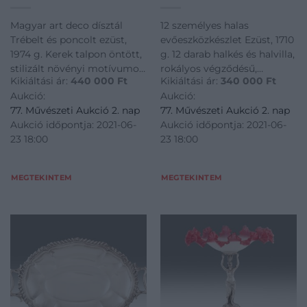
Magyar art deco dísztál
12 személyes halas
Trébelt és poncolt ezüst,
evőeszközkészlet Ezüst, 1710
1974 g. Kerek talpon öntött,
g. 12 darab halkés és halvilla,
stilizált növényi motívumok
rokályos végződésű,
Kikiáltási ár:
440 000
Ft
Kikiáltási ár:
340 000
Ft
és középen csont díszgomb,
tulajdonosi monogrammal
Aukció:
Aukció:
rajta tölcsér alakú edény.
vésett nyélen, stilizált
77. Művészeti Aukció 2. nap
77. Művészeti Aukció 2. nap
Kihajló peremén körben
akantuszlevelekkel díszített
Aukció időpontja: 2021-06-
Aukció időpontja: 2021-06-
felirat: >>HUSZONÖT ÉV <<
pengékkel. Eredeti,
23 18:00
23 18:00
EZ JÓ MULATSÁG -
selyemmel és bársonnyal
FÉRFIMUNKA VOLT!
bélelt, fa dobozában. Minden
Talpperemé
dara
MEGTEKINTEM
MEGTEKINTEM