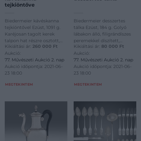
tejkiöntőve
Biedermeier kávéskanna
Biedermeier desszertes
tejkiöntővel Ezüst, 1091 g.
tálka Ezüst, 184 g. Golyó
Karéjosan tagolt kerek
lábakon álló, filigrándíszes
talpon hat részre osztott,
peremekkel díszített,
Kikiáltási ár:
260 000
Ft
Kikiáltási ár:
80 000
Ft
egész felületükön poncolt
nyolcszögletű kínáló. Ívelt,
Aukció:
Aukció:
és vésett, virágdíszes
merev pántú, filigránmíves
77. Művészeti Aukció 2. nap
77. Művészeti Aukció 2. nap
edénytest, oldalán feketére
fogóján vésett tulajdonosi
Aukció időpontja: 2021-06-
Aukció időpontja: 2021-06-
pácolt fa füllel.
monogrammal. Jelzett: 13
23 18:00
23 18:00
Szájperemeken rokályos,
latos feloldatlan
levéldíszes bordűr, kanna
városjeggyel, T Müller
MEGTEKINTEM
MEGTEKINTEM
leemelhet
mester