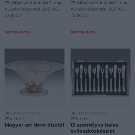
77. Művészeti Aukció 2. nap
77. Művészeti Aukció 2. nap
bordákkal tagolt, öblös
Pest, 1940 körül, Polgár
Aukció időpontja: 2021-06-
Aukció időpontja: 2021-06-
edények. Teáskannák ívelt
Kálmán. M.: 18 × 12 × 4,5 cm
23 18:00
23 18:00
fülén csont
szigetelőgyűrűkkel,
zsanéros fedelükön é
MEGTEKINTEM
MEGTEKINTEM
NEMESFÉM TÁRGYAK
NEMESFÉM TÁRGYAK
254. tétel:
255. tétel:
Magyar art deco dísztál
12 személyes halas
evőeszközkészlet