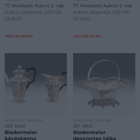
77. Művészeti Aukció 2. nap
77. Művészeti Aukció 2. nap
motívumok, öblében tavaszi
tagolt baluszteres szár.
Aukció időpontja: 2021-06-
Aukció időpontja: 2021-06-
virágok énekesmadárral.
Kihajló peremű, kehely
23 18:00
23 18:00
Jelzett: Bécs, 1900 körül,
formájú gyertyacsészével.
Hermann Südfeld. Neuwirth:
Alján jelzett: Bécs, 1831-32.,
Christ
MEGTEKINTEM
MEGTEKINTEM
NEMESFÉM TÁRGYAK
NEMESFÉM TÁRGYAK
260. tétel:
261. tétel:
Biedermeier
Biedermeier
kávéskanna
desszertes tálka