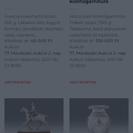
kiöntőgarnitúra
Francia cukortartó Ezüst,
Historizáló kiöntőgarnitúra
202 g. Lábakon álló, kagyló
Trébelt ezüst, 1745 g.
formájú, bordázott díszítésű
Teáskanna, belül aranyozott
tálka, zsanéros
cukortartó és tejkiöntő,
Kikiáltási ár:
40 000
Ft
Kikiáltási ár:
320 000
Ft
billenőfedéllel. Oldalán
tálcával. Felületükön vésett
Aukció:
Aukció:
stilizált hattyú formájú
historizáló díszítmények.
77. Művészeti Aukció 2. nap
77. Művészeti Aukció 2. nap
fogóval. Jelzett: francia
Kanna és tejkiöntő ívelt
Aukció időpontja: 2021-06-
Aukció időpontja: 2021-06-
importjegyekkel. Francia,
kiöntőcsőrrel és faragott
23 18:00
23 18:00
XIX. század vége. M.: 19 × 11 ×
csont fogókkal. Cukortartó
9 cm
két oldalán öntött
MEGTEKINTEM
MEGTEKINTEM