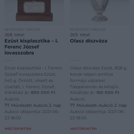
NEMESFÉM TÁRGYAK
NEMESFÉM TÁRGYAK
268. tétel:
269. tétel:
Ezüst kisplasztika – I.
Olasz díszváza
Ferenc József
lovasszobra
Ezüst kisplasztika - I. Ferenc
Olasz díszváza Ezüst, 828 g.
József lovasszobra Ezüst,
Kerek talpon amfóra
543 g. Öntött, vésett és
formájú vázatest.
cizellált, I. Ferenc József
Talpperemén és kihajló
Kikiáltási ár:
800 000
Ft
Kikiáltási ár:
160 000
Ft
(Bécs, 1830 - Bécs, 1916)
szájperemén poncolt és
Aukció:
Aukció:
osztrák főherceg, osztrák
vésett, akantuszleveles
77. Művészeti Aukció 2. nap
77. Művészeti Aukció 2. nap
császár és magyar király
bordűr. Oldalán vésett,
Aukció időpontja: 2021-06-
Aukció időpontja: 2021-06-
lovasszobra. Faragott,
leveles-virágos díszítmény
23 18:00
23 18:00
ébenfa talpán applikált
és öt darab plasztikus,
ezüst kartus. Talapza
öntött és cizellált
MEGTEKINTEM
MEGTEKINTEM
virágcsokor. Alján jelz