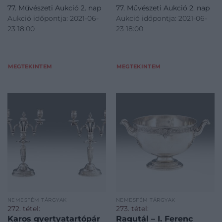
77. Művészeti Aukció 2. nap
77. Művészeti Aukció 2. nap
öntött és cizellált női figura:
cizellált, babérkoszorúval
Aukció időpontja: 2021-06-
Aukció időpontja: 2021-06-
Flóra, a Tavasz istennőjének
díszített zsanéros fogóján
23 18:00
23 18:00
ábrázolása. Fején váza
faragott csontbetét.
formájú gyertyacsésze,
Zsanéros fedelén faragott
benn
csont
MEGTEKINTEM
MEGTEKINTEM
NEMESFÉM TÁRGYAK
NEMESFÉM TÁRGYAK
272. tétel:
273. tétel:
Karos gyertyatartópár
Ragutál – I. Ferenc