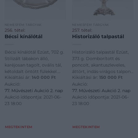
NEMESFÉM TÁRGYAK
NEMESFÉM TÁRGYAK
256. tétel:
257. tétel:
Bécsi kínálótál
Historizáló talpastál
Bécsi kínálótál Ezüst, 702 g.
Historizáló talpastál Ezüst,
Stilizált lábakon álló,
373 g. Domborított és
karéjosan tagolt, ovális tál,
poncolt, akantuszleveles,
kétoldalt öntött fülekkel.
áttört, indás-virágos talpon
Kikiáltási ár:
140 000
Ft
Kikiáltási ár:
150 000
Ft
Peremén bordázott
kezeiben virágkelyhet tartó
Aukció:
Aukció:
díszítmény. Jelzett: Bécs,
kariatida alakja. Rajta
77. Művészeti Aukció 2. nap
77. Művészeti Aukció 2. nap
1900 körül, Franz Köck.
formába fújt, savmaratott,
Aukció időpontja: 2021-06-
Aukció időpontja: 2021-06-
Neuwirth: I/308. M.: 37 × 24 ×
rózsaszínre színezett, fodros
23 18:00
23 18:00
5 cm
szélű üvegtál (peremén
kisebb csorbák).
MEGTEKINTEM
MEGTEKINTEM