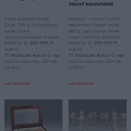
József készletéből
Karos gyertyatartópár
Ragutál - I. Ferenc József
Ezüst, 1156 g. Szalagdíszes,
készletéből Trébelt ezüst,
kerek talpon
885 g. Lépcsőzetes kerek
akantuszlevelekkel díszített
talpon öblös tál, kétoldalt
Kikiáltási ár:
260 000
Ft
Kikiáltási ár:
280 000
Ft
baluszteres szár, urna
öntött fülekkel.
Aukció:
Aukció:
formájú gyertyacsészével.
Szájperemén frízben
77. Művészeti Aukció 2. nap
77. Művészeti Aukció 2. nap
Rajta kivehető,
körbefutó magyaros bordűr,
Aukció időpontja: 2021-06-
Aukció időpontja: 2021-06-
akantuszlevelekkel és
valamint pajzsban I. Ferenc
23 18:00
23 18:00
tobozokkal díszített, kétágú
József osztrák császár és
gyertyatartó ívelt karokkal.
magyar király monogramja,
Talpán felül és g
és a
MEGTEKINTEM
MEGTEKINTEM