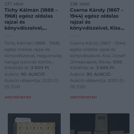
237. tétel:
238. tétel:
Tichy Kálmán (1888 –
Cserna Károly (1867 –
1968) egész oldalas
1944) egész oldalas
rajzai és
rajzai és
könyvdíszeivel,
könyvdíszeivel, Kiss
Hegyország hangja
József: Ünnepnapok,
(szlovák költők versei),
Révay 1888,
Tichy Kálmán (1888 - 1968)
Cserna Károly (1867 - 1944)
Kazinczy 1934
egész oldalas rajzai és
egész oldalas rajzai és
könyvdíszeivel, Hegyország
könyvdíszeivel, Kiss József:
hangja (szlovák költők
Ünnepnapok, Révay 1888,
Kikiáltási ár:
3 000
Ft
Kikiáltási ár:
3 600
Ft
versei), Kazinczy 1934
Aukció:
90. AUKCIÓ
Aukció:
90. AUKCIÓ
Aukció időpontja: 2020-12-
Aukció időpontja: 2020-12-
05 11:00
05 11:00
MEGTEKINTEM
MEGTEKINTEM