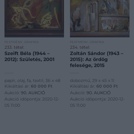
FESTMÉNY, GRAFIKA
FESTMÉNY, GRAFIKA
233. tétel:
234. tétel:
Szeift Béla (1944 –
Zoltán Sándor (1943 –
2012): Születés, 2001
2015): Az ördög
felesége, 2015
papír, olaj, fa, textil, 36 x 48
dobozmű, 29 x 45 x 11
Kikiáltási ár:
60 000
Ft
Kikiáltási ár:
60 000
Ft
Aukció:
90. AUKCIÓ
Aukció:
90. AUKCIÓ
Aukció időpontja: 2020-12-
Aukció időpontja: 2020-12-
05 11:00
05 11:00