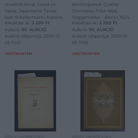
illusztrációival, Sassa yo
borítórajzával, Gyallay
Yassa: Japanische Tanze,
Domokos: Föld népe,
text: B.Kellermann, Kassirer
Voggenreiter - Berlin, 1924
Kikiáltási ár:
3 200
Ft
Kikiáltási ár:
2 200
Ft
- Berlin, én.
Aukció:
90. AUKCIÓ
Aukció:
90. AUKCIÓ
Aukció időpontja: 2020-12-
Aukció időpontja: 2020-12-
05 11:00
05 11:00
MEGTEKINTEM
MEGTEKINTEM
KÖNYV, PAPÍRRÉGISÉG
KÖNYV, PAPÍRRÉGISÉG