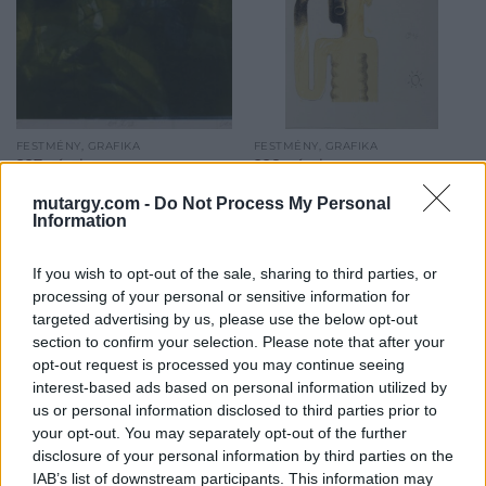
FESTMÉNY, GRAFIKA
FESTMÉNY, GRAFIKA
227. tétel:
228. tétel:
Veszely Ferenc (1945):
Wahorn András (1953):
mutargy.com -
Do Not Process My Personal
"B.S.Ámor", 1986
"The yellow elephant
Information
man", 2002
If you wish to opt-out of the sale, sharing to third parties, or
ofszetlito, EA, IV/VII.,
c.print, 6/5, szignált, 35 x 25
processing of your personal or sensitive information for
Kikiáltási ár:
22 000
Ft
szignált, 27,5 x 39
targeted advertising by us, please use the below opt-out
Kikiáltási ár:
18 000
Ft
section to confirm your selection. Please note that after your
Aukció:
90. AUKCIÓ
Aukció:
90. AUKCIÓ
opt-out request is processed you may continue seeing
Aukció időpontja: 2020-12-
Aukció időpontja: 2020-12-
interest-based ads based on personal information utilized by
05 11:00
05 11:00
us or personal information disclosed to third parties prior to
your opt-out. You may separately opt-out of the further
disclosure of your personal information by third parties on the
IAB’s list of downstream participants. This information may