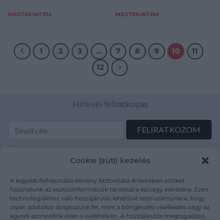
MEGTEKINTEM
MEGTEKINTEM
1
2
3
…
7
8
9
10
11
12
Hírlevél feliratkozás
Elolvastam és elfogadom az Adatkezelési tájékoztatót:
Cookie (süti) kezelés
mutargy.com/adatkezelesi-tajekoztato/
A legjobb felhasználói élmény biztosítása érdekében sütiket
Rólunk
Áraink
használunk az eszközinformációk tárolására és/vagy elérésére. Ezen
technológiákhoz való hozzájárulás lehetővé teszi számunkra, hogy
Médiaajánlat
ÁSZF
olyan adatokat dolgozzunk fel, mint a böngészési viselkedés vagy az
Karrier
Adatvédelem
egyedi azonosítók ezen a webhelyen. A hozzájárulás megtagadása