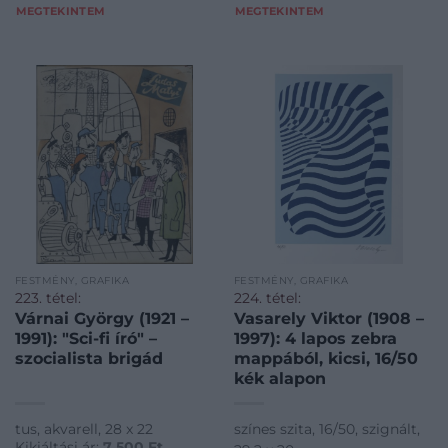
MEGTEKINTEM
MEGTEKINTEM
FESTMÉNY, GRAFIKA
FESTMÉNY, GRAFIKA
223. tétel:
224. tétel:
Várnai György (1921 –
Vasarely Viktor (1908 –
1991): "Sci-fi író" –
1997): 4 lapos zebra
szocialista brigád
mappából, kicsi, 16/50
kék alapon
tus, akvarell, 28 x 22
színes szita, 16/50, szignált,
Kikiáltási ár:
7 500
Ft