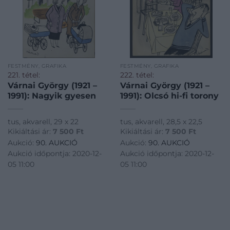
FESTMÉNY, GRAFIKA
FESTMÉNY, GRAFIKA
221. tétel:
222. tétel:
Várnai György (1921 –
Várnai György (1921 –
1991): Nagyik gyesen
1991): Olcsó hi-fi torony
tus, akvarell, 29 x 22
tus, akvarell, 28,5 x 22,5
Kikiáltási ár:
7 500
Ft
Kikiáltási ár:
7 500
Ft
Aukció:
90. AUKCIÓ
Aukció:
90. AUKCIÓ
Aukció időpontja: 2020-12-
Aukció időpontja: 2020-12-
05 11:00
05 11:00