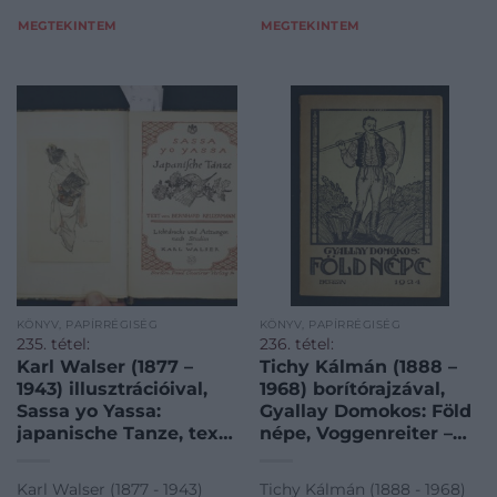
MEGTEKINTEM
MEGTEKINTEM
KÖNYV, PAPÍRRÉGISÉG
KÖNYV, PAPÍRRÉGISÉG
235. tétel:
236. tétel:
Karl Walser (1877 –
Tichy Kálmán (1888 –
1943) illusztrációival,
1968) borítórajzával,
Sassa yo Yassa:
Gyallay Domokos: Föld
japanische Tanze, text:
népe, Voggenreiter –
B.Kellermann, Kassirer
Berlin, 1924
– Berlin, én.
Karl Walser (1877 - 1943)
Tichy Kálmán (1888 - 1968)