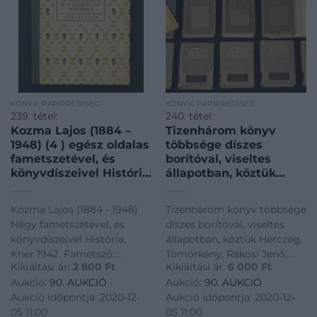
KÖNYV, PAPÍRRÉGISÉG
KÖNYV, PAPÍRRÉGISÉG
239. tétel:
240. tétel:
Kozma Lajos (1884 –
Tizenhárom könyv
1948) (4 ) egész oldalas
többsége díszes
fametszetével, és
borítóval, viseltes
könyvdíszeivel História
állapotban, köztük
(szerk.: Király György),
Herczeg, Tömörkény,
Kner 1942. Fametsző:
Rákosi Jenő,
Kozma Lajos (1884 - 1948)
Tizenhárom könyv többsége
Faragó (József?),
Dr.Hannauer
Négy fametszetével, és
díszes borítóval, viseltes
méretük cca: 8 x 6,5
könyvdíszeivel História,
állapotban, köztük Herczeg,
cm
Kner 1942. Fametsző:
Tömörkény, Rákosi Jenő,
Kikiáltási ár:
2 800
Ft
Kikiáltási ár:
6 000
Ft
Faragó (József?), méretük
Dr.Hannauer
Aukció:
90. AUKCIÓ
Aukció:
90. AUKCIÓ
cca: 8 x 6,5 cm
Aukció időpontja: 2020-12-
Aukció időpontja: 2020-12-
05 11:00
05 11:00