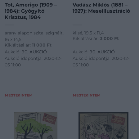
Tot, Amerigo (1909 –
Vadász Miklós (1881 –
1984): Gyógyító
1927): Meseillusztráció
Krisztus, 1984
arany alapon szita, szignált,
klisé, 19,5 x 11,4
Kikiáltási ár:
3 000
Ft
16 x 14,5
Kikiáltási ár:
11 000
Ft
Aukció:
90. AUKCIÓ
Aukció:
90. AUKCIÓ
Aukció időpontja: 2020-12-
Aukció időpontja: 2020-12-
05 11:00
05 11:00
MEGTEKINTEM
MEGTEKINTEM