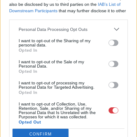
also be disclosed by us to third parties on the
IAB’s List of
MEGTEKINTEM
MEGTEKINTEM
Downstream Participants
that may further disclose it to other
third parties.
Personal Data Processing Opt Outs
I want to opt-out of the Sharing of my
personal data.
Opted In
I want to opt-out of the Sale of my
Personal Data.
Opted In
I want to opt-out of processing my
Personal Data for Targeted Advertising.
FESTMÉNY, GRAFIKA
FESTMÉNY, GRAFIKA
Opted In
229. tétel:
230. tétel:
Würtz Ádám (1927 –
Xantus Gyula (1919 –
I want to opt-out of Collection, Use,
1994): Emlékek
1993): "Hirtelen
Retention, Sale, and/or Sharing of my
panoptikuma, 1977
sötétedés", 1991
Personal Data that Is Unrelated with the
Purposes for which it was collected.
Opted Out
színes rézkarc, AP, szignált,
tus, akril, 30,5 x 40,5
Kikiáltási ár:
15 000
Ft
29 x 19
CONFIRM