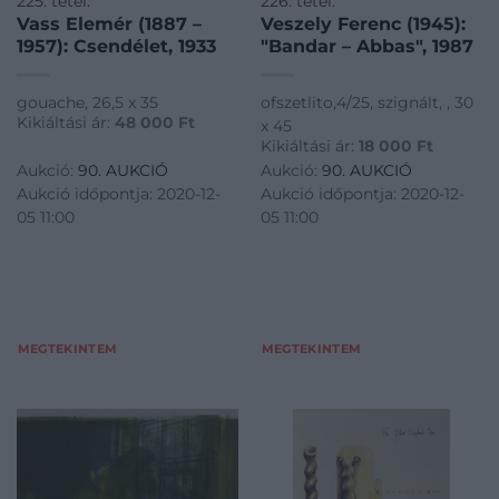
225. tétel:
226. tétel:
Vass Elemér (1887 –
Veszely Ferenc (1945):
1957): Csendélet, 1933
"Bandar – Abbas", 1987
gouache, 26,5 x 35
ofszetlito,4/25, szignált, , 30
Kikiáltási ár:
48 000
Ft
x 45
Kikiáltási ár:
18 000
Ft
Aukció:
90. AUKCIÓ
Aukció:
90. AUKCIÓ
Aukció időpontja: 2020-12-
Aukció időpontja: 2020-12-
05 11:00
05 11:00
MEGTEKINTEM
MEGTEKINTEM