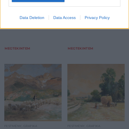
Kikiáltási ár:
13 000
Ft
Aukció:
90. AUKCIÓ
Aukció:
90. AUKCIÓ
Aukció időpontja: 2020-12-
Aukció időpontja: 2020-12-
Data Deletion
Data Access
Privacy Policy
05 11:00
05 11:00
MEGTEKINTEM
MEGTEKINTEM
FESTMÉNY, GRAFIKA
FESTMÉNY, GRAFIKA