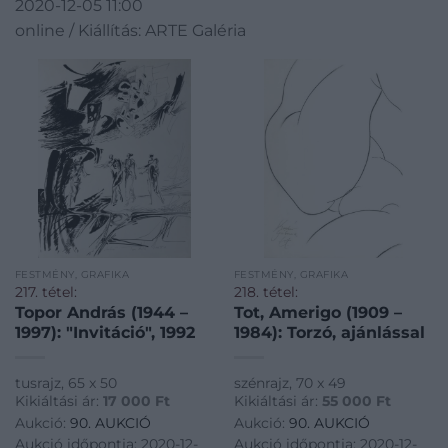
2020-12-05 11:00
online / Kiállítás: ARTE Galéria
FESTMÉNY, GRAFIKA
FESTMÉNY, GRAFIKA
217. tétel:
218. tétel:
Topor András (1944 –
Tot, Amerigo (1909 –
1997): "Invitáció", 1992
1984): Torzó, ajánlással
tusrajz, 65 x 50
szénrajz, 70 x 49
Kikiáltási ár:
17 000
Ft
Kikiáltási ár:
55 000
Ft
Aukció:
90. AUKCIÓ
Aukció:
90. AUKCIÓ
Aukció időpontja: 2020-12-
Aukció időpontja: 2020-12-