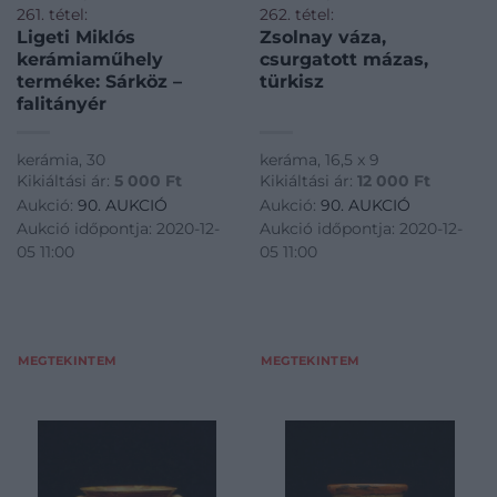
261. tétel:
262. tétel:
Ligeti Miklós
Zsolnay váza,
kerámiaműhely
csurgatott mázas,
terméke: Sárköz –
türkisz
falitányér
kerámia, 30
keráma, 16,5 x 9
Kikiáltási ár:
5 000
Ft
Kikiáltási ár:
12 000
Ft
Aukció:
90. AUKCIÓ
Aukció:
90. AUKCIÓ
Aukció időpontja: 2020-12-
Aukció időpontja: 2020-12-
05 11:00
05 11:00
MEGTEKINTEM
MEGTEKINTEM