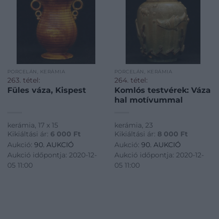
PORCELÁN, KERÁMIA
PORCELÁN, KERÁMIA
263. tétel:
264. tétel:
Füles váza, Kispest
Komlós testvérek: Váza
hal motívummal
kerámia, 17 x 15
kerámia, 23
Kikiáltási ár:
6 000
Ft
Kikiáltási ár:
8 000
Ft
Aukció:
90. AUKCIÓ
Aukció:
90. AUKCIÓ
Aukció időpontja: 2020-12-
Aukció időpontja: 2020-12-
05 11:00
05 11:00