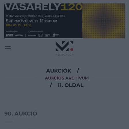
Skip
to
content
AUKCIÓK
/
AUKCIÓS ARCHÍVUM
/
11. OLDAL
90. AUKCIÓ