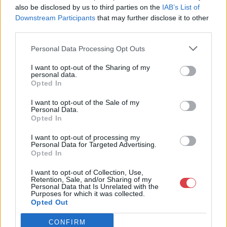
also be disclosed by us to third parties on the
IAB’s List of
MEGTEKINTEM
MEGTEKINTEM
Downstream Participants
that may further disclose it to other
third parties.
Personal Data Processing Opt Outs
I want to opt-out of the Sharing of my
personal data.
Opted In
I want to opt-out of the Sale of my
Personal Data.
Opted In
I want to opt-out of processing my
Personal Data for Targeted Advertising.
KÖNYV, PAPÍRRÉGISÉG
KÖNYV, PAPÍRRÉGISÉG
Opted In
253. tétel:
254. tétel:
Takáts Márton (1971)
Tót Endre (1937): :
I want to opt-out of Collection, Use,
könyve: Budapest,
"TÓTal questions by
Retention, Sale, and/or Sharing of my
Hommage a’ Piranesi,
TÓT", 1974 – 2. kiadás
Personal Data that Is Unrelated with the
Purposes for which it was collected.
Tiara Zrt
1981, Edition
Opted Out
2006.megjelent 800
Hundertmark – Köln, 30
pld, 150/105, dedikált
– 600 pld
Takáts Márton (1971) könyve:
stencil füzet, 21 x 15
CONFIRM