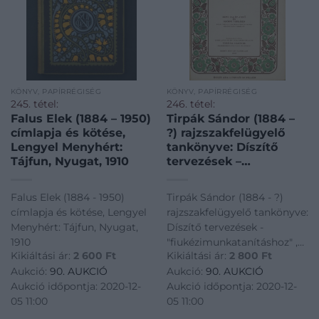
KÖNYV, PAPÍRRÉGISÉG
KÖNYV, PAPÍRRÉGISÉG
245. tétel:
246. tétel:
Falus Elek (1884 – 1950)
Tirpák Sándor (1884 –
címlapja és kötése,
?) rajzszakfelügyelő
Lengyel Menyhért:
tankönyve: Díszítő
Tájfun, Nyugat, 1910
tervezések –
"fiukézimunkatanításhoz
, Szent István társulat,
Falus Elek (1884 - 1950)
Tirpák Sándor (1884 - ?)
1933.
címlapja és kötése, Lengyel
rajzszakfelügyelő tankönyve:
Menyhért: Tájfun, Nyugat,
Díszítő tervezések -
1910
"fiukézimunkatanításhoz" ,
Kikiáltási ár:
2 600
Ft
Kikiáltási ár:
2 800
Ft
Szent István társulat, 1933.
Aukció:
90. AUKCIÓ
Aukció:
90. AUKCIÓ
Aukció időpontja: 2020-12-
Aukció időpontja: 2020-12-
05 11:00
05 11:00