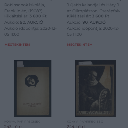
(2 kötet)
Robinsonok iskolája,
J.újabb kalandjai és Háry J.
Franklin én, (1908?),
az Olimpiászon, Cserépfalvy,
Kikiáltási ár:
3 600
Ft
Kikiáltási ár:
3 600
Ft
negyedik kiadás, metsző:
1935, 1936 (2 kötet)
Aukció:
90. AUKCIÓ
Aukció:
90. AUKCIÓ
Dufertre V.
Aukció időpontja: 2020-12-
Aukció időpontja: 2020-12-
05 11:00
05 11:00
MEGTEKINTEM
MEGTEKINTEM
KÖNYV, PAPÍRRÉGISÉG
KÖNYV, PAPÍRRÉGISÉG
243. tétel:
244. tétel: