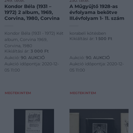
249. tétel:
250. tétel:
Kondor Béla (1931 –
A Műgyűjtő 1928-as
1972) 2 album, 1969,
évfolyama bekötve
Corvina, 1980, Corvina
III.évfolyam 1- 11. szám
Kondor Béla (1931 - 1972) Két
korabeli kötésben
Kikiáltási ár:
1 500
Ft
album, Corvina 1969,
Corvina, 1980
Kikiáltási ár:
3 000
Ft
Aukció:
90. AUKCIÓ
Aukció:
90. AUKCIÓ
Aukció időpontja: 2020-12-
Aukció időpontja: 2020-12-
05 11:00
05 11:00
MEGTEKINTEM
MEGTEKINTEM