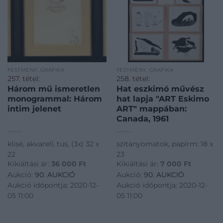
FESTMÉNY, GRAFIKA
FESTMÉNY, GRAFIKA
257. tétel:
258. tétel:
Három mű ismeretlen
Hat eszkimó művész
monogrammal: Három
hat lapja "ART Eskimo
intim jelenet
ART" mappában:
Canada, 1961
klisé, akvarell, tus, (3x) 32 x
szitanyomatok, papírm: 18 x
22
23
Kikiáltási ár:
36 000
Ft
Kikiáltási ár:
7 000
Ft
Aukció:
90. AUKCIÓ
Aukció:
90. AUKCIÓ
Aukció időpontja: 2020-12-
Aukció időpontja: 2020-12-
05 11:00
05 11:00