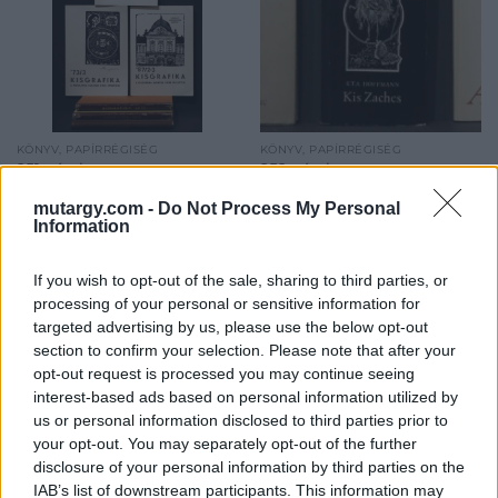
KÖNYV, PAPÍRRÉGISÉG
KÖNYV, PAPÍRRÉGISÉG
251. tétel:
252. tétel:
Kisgrafika folyóiratok
Három illusztrált
mutargy.com -
Do Not Process My Personal
1972,1974,1976 teljes
könyv: Csernus Tibor
Information
évfolyamok bekötve,
Cyrano, Európa 1963,
1973/2,1973/3, 1987/2-3
megj. 48 100 pld., Hans
számok
Fronius ZWeig: Ámok,
If you wish to opt-out of the sale, sharing to third parties, or
Helikon 1972, megj.31
processing of your personal or sensitive information for
Kisgrafika folyóiratok
Három illusztrált könyv:
100 pld., Werner
targeted advertising by us, please use the below opt-out
1972,1974,1976 teljes
Csernus Tibor Cyrano,
Klemke Hofmann: Kis
section to confirm your selection. Please note that after your
évfolyamok bekötve,
Európa 1963, H. Fronius
Zaches, Helikon
opt-out request is processed you may continue seeing
1973/2,1973/3, 1987/2-3
ZWeig: Ámok, Helikon 1972,
1963,megj.: 7900/1243
interest-based ads based on personal information utilized by
Kikiáltási ár:
3 000
Ft
Kikiáltási ár:
5 500
Ft
számok
W. K. Hofmann: Kis Zaches,
us or personal information disclosed to third parties prior to
Aukció:
90. AUKCIÓ
Aukció:
90. AUKCIÓ
Helikon 1963
your opt-out. You may separately opt-out of the further
Aukció időpontja: 2020-12-
Aukció időpontja: 2020-12-
disclosure of your personal information by third parties on the
05 11:00
05 11:00
IAB’s list of downstream participants. This information may