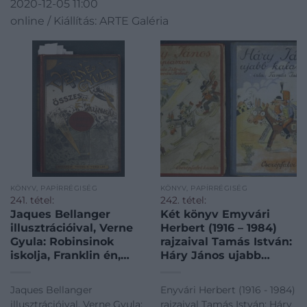
2020-12-05 11:00
online / Kiállítás: ARTE Galéria
KÖNYV, PAPÍRRÉGISÉG
KÖNYV, PAPÍRRÉGISÉG
241. tétel:
242. tétel:
Jaques Bellanger
Két könyv Emyvári
illusztrációival, Verne
Herbert (1916 – 1984)
Gyula: Robinsinok
rajzaival Tamás István:
iskolja, Franklin én,
Háry János ujabb
(1908?), negyedik
kalandjai és Háry J. az
kiadás, metsző:
olimpiászon,
Jaques Bellanger
Enyvári Herbert (1916 - 1984)
Dufertre V.
Cserépfalvy, 1935, 1936
illusztrációival, Verne Gyula:
rajzaival Tamás István: Háry