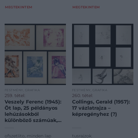
MEGTEKINTEM
MEGTEKINTEM
FESTMÉNY, GRAFIKA
FESTMÉNY, GRAFIKA
259. tétel:
260. tétel:
Veszely Ferenc (1945):
Collings, Gerald (1957):
Öt lap, 25 példányos
17 vázlatrajza –
lehúzásokból
képregényhez (?)
különböző számúak,
1980-as évek közepe
ofszetlito, minden lap
tusrajzok