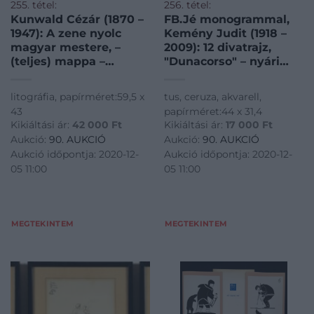
255. tétel:
256. tétel:
Kunwald Cézár (1870 –
FB.Jé monogrammal,
1947): A zene nyolc
Kemény Judit (1918 –
magyar mestere, –
2009): 12 divatrajz,
(teljes) mappa –
"Dunacorso" – nyári
sk.kiadás, 1929,
modellek – I.
megjelent 200
litográfia, papírméret:59,5 x
tus, ceruza, akvarell,
példányban, 1 lap
43
papírméret:44 x 31,4
keretben
Kikiáltási ár:
42 000
Ft
Kikiáltási ár:
17 000
Ft
Aukció:
90. AUKCIÓ
Aukció:
90. AUKCIÓ
Aukció időpontja: 2020-12-
Aukció időpontja: 2020-12-
05 11:00
05 11:00
MEGTEKINTEM
MEGTEKINTEM