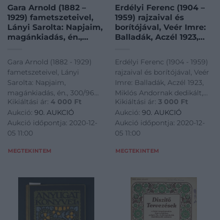
Gara Arnold (1882 –
Erdélyi Ferenc (1904 –
1929) fametszeteivel,
1959) rajzaival és
Lányi Sarolta: Napjaim,
borítójával, Veér Imre:
magánkiadás, én.,
Balladák, Aczél 1923,
300/96 pld., felvágatlan
Miklós Andornak
dedikált, 200/157 pld.
Gara Arnold (1882 - 1929)
Erdélyi Ferenc (1904 - 1959)
fametszeteivel, Lányi
rajzaival és borítójával, Veér
Sarolta: Napjaim,
Imre: Balladák, Aczél 1923,
magánkiadás, én., 300/96
Miklós Andornak dedikált,
Kikiáltási ár:
4 000
Ft
Kikiáltási ár:
3 000
Ft
pld., felvágatlan
200/157 pld.
Aukció:
90. AUKCIÓ
Aukció:
90. AUKCIÓ
Aukció időpontja: 2020-12-
Aukció időpontja: 2020-12-
05 11:00
05 11:00
MEGTEKINTEM
MEGTEKINTEM