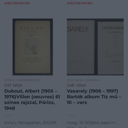
MEGTEKINTEM
MEGTEKINTEM
KÖNYV, PAPÍRRÉGISÉG
FESTMÉNY, GRAFIKA
247. tétel:
248. tétel:
Dubout, Albert (1905 –
Vasarely (1906 – 1997)
1976)Villon (oeuvres) 61
Bartók album Tíz mű –
szines rajzzal, Párizs,
10 – vers
1948
könyv, felvágatlan, 300/89
megj. 10 000pld, papírm.: