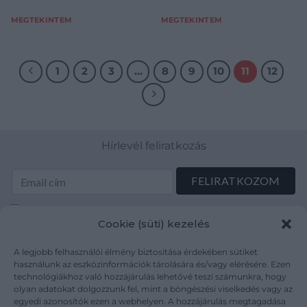
MEGTEKINTEM
MEGTEKINTEM
1
2
3
…
8
9
10
11
12
Hírlevél feliratkozás
Elolvastam és elfogadom az Adatkezelési tájékoztatót:
Cookie (süti) kezelés
mutargy.com/adatkezelesi-tajekoztato/
A legjobb felhasználói élmény biztosítása érdekében sütiket
Rólunk
Áraink
használunk az eszközinformációk tárolására és/vagy elérésére. Ezen
technológiákhoz való hozzájárulás lehetővé teszi számunkra, hogy
Médiaajánlat
ÁSZF
olyan adatokat dolgozzunk fel, mint a böngészési viselkedés vagy az
Karrier
Adatvédelem
egyedi azonosítók ezen a webhelyen. A hozzájárulás megtagadása