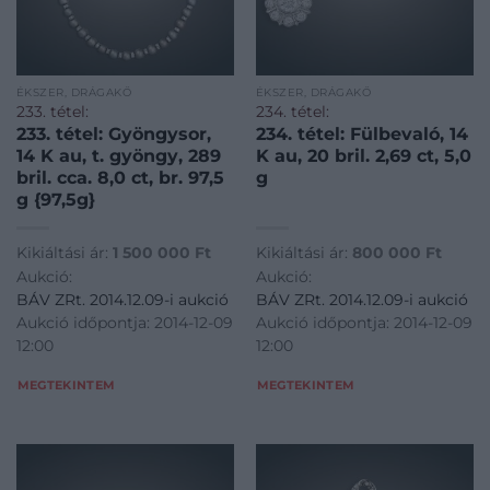
ÉKSZER, DRÁGAKŐ
ÉKSZER, DRÁGAKŐ
233. tétel:
234. tétel:
233. tétel: Gyöngysor,
234. tétel: Fülbevaló, 14
14 K au, t. gyöngy, 289
K au, 20 bril. 2,69 ct, 5,0
bril. cca. 8,0 ct, br. 97,5
g
g {97,5g}
Kikiáltási ár:
1 500 000
Ft
Kikiáltási ár:
800 000
Ft
Aukció:
Aukció:
BÁV ZRt. 2014.12.09-i aukció
BÁV ZRt. 2014.12.09-i aukció
Aukció időpontja: 2014-12-09
Aukció időpontja: 2014-12-09
12:00
12:00
MEGTEKINTEM
MEGTEKINTEM