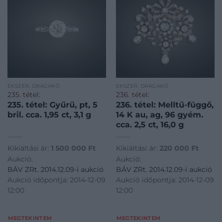
ÉKSZER, DRÁGAKŐ
ÉKSZER, DRÁGAKŐ
235. tétel:
236. tétel:
235. tétel: Gyűrű, pt, 5
236. tétel: Melltű-függő,
bril. cca. 1,95 ct, 3,1 g
14 K au, ag, 96 gyém.
cca. 2,5 ct, 16,0 g
Kikiáltási ár:
1 500 000
Ft
Kikiáltási ár:
220 000
Ft
Aukció:
Aukció:
BÁV ZRt. 2014.12.09-i aukció
BÁV ZRt. 2014.12.09-i aukció
Aukció időpontja: 2014-12-09
Aukció időpontja: 2014-12-09
12:00
12:00
MEGTEKINTEM
MEGTEKINTEM