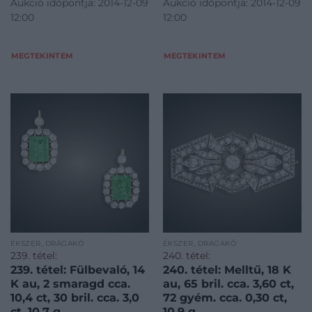
Aukció időpontja: 2014-12-09
Aukció időpontja: 2014-12-09
12:00
12:00
MEGTEKINTEM
MEGTEKINTEM
ÉKSZER, DRÁGAKŐ
ÉKSZER, DRÁGAKŐ
239. tétel:
240. tétel:
239. tétel: Fülbevaló, 14
240. tétel: Melltű, 18 K
K au, 2 smaragd cca.
au, 65 bril. cca. 3,60 ct,
10,4 ct, 30 bril. cca. 3,0
72 gyém. cca. 0,30 ct,
ct, 10,7 g
10,9 g