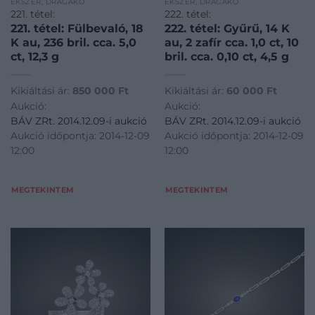
ÉKSZER, DRÁGAKŐ
ÉKSZER, DRÁGAKŐ
221. tétel:
222. tétel:
221. tétel: Fülbevaló, 18
222. tétel: Gyűrű, 14 K
K au, 236 bril. cca. 5,0
au, 2 zafír cca. 1,0 ct, 10
ct, 12,3 g
bril. cca. 0,10 ct, 4,5 g
Kikiáltási ár:
850 000
Ft
Kikiáltási ár:
60 000
Ft
Aukció:
Aukció:
BÁV ZRt. 2014.12.09-i aukció
BÁV ZRt. 2014.12.09-i aukció
Aukció időpontja: 2014-12-09
Aukció időpontja: 2014-12-09
12:00
12:00
MEGTEKINTEM
MEGTEKINTEM