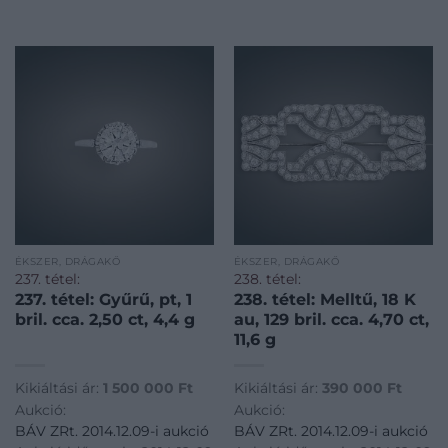
ÉKSZER, DRÁGAKŐ
ÉKSZER, DRÁGAKŐ
237. tétel:
238. tétel:
237. tétel: Gyűrű, pt, 1
238. tétel: Melltű, 18 K
bril. cca. 2,50 ct, 4,4 g
au, 129 bril. cca. 4,70 ct,
11,6 g
Kikiáltási ár:
1 500 000
Ft
Kikiáltási ár:
390 000
Ft
Aukció:
Aukció:
BÁV ZRt. 2014.12.09-i aukció
BÁV ZRt. 2014.12.09-i aukció