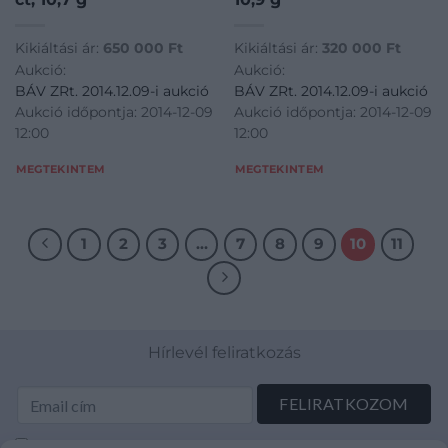
Kikiáltási ár:
650 000
Ft
Kikiáltási ár:
320 000
Ft
Aukció:
Aukció:
BÁV ZRt. 2014.12.09-i aukció
BÁV ZRt. 2014.12.09-i aukció
Aukció időpontja: 2014-12-09
Aukció időpontja: 2014-12-09
12:00
12:00
MEGTEKINTEM
MEGTEKINTEM
1
2
3
…
7
8
9
10
11
Hírlevél feliratkozás
Elolvastam és elfogadom az Adatkezelési tájékoztatót: