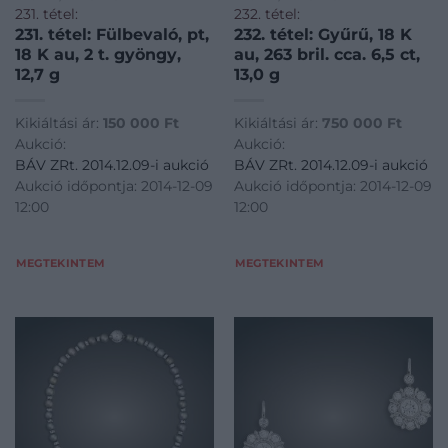
231. tétel:
232. tétel:
231. tétel: Fülbevaló, pt,
232. tétel: Gyűrű, 18 K
18 K au, 2 t. gyöngy,
au, 263 bril. cca. 6,5 ct,
12,7 g
13,0 g
Kikiáltási ár:
150 000
Ft
Kikiáltási ár:
750 000
Ft
Aukció:
Aukció:
BÁV ZRt. 2014.12.09-i aukció
BÁV ZRt. 2014.12.09-i aukció
Aukció időpontja: 2014-12-09
Aukció időpontja: 2014-12-09
12:00
12:00
MEGTEKINTEM
MEGTEKINTEM