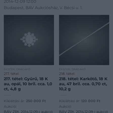
2014-12-09 12:00
Budapest, BÁV Aukciósház, V. Bécsi u. 1.
ÉKSZER, DRÁGAKŐ
ÉKSZER, DRÁGAKŐ
217. tétel:
218. tétel:
217. tétel: Gyűrű, 18 K
218. tétel: Karkötő, 18 K
au, opál, 10 bril. cca. 1,0
au, 47 bril. cca. 0,70 ct,
ct, 4,8 g
10,2 g
Kikiáltási ár:
250 000
Ft
Kikiáltási ár:
120 000
Ft
Aukció:
Aukció:
BÁV ZRt. 2014.12.09-i aukció
BÁV ZRt. 2014.12.09-i aukció