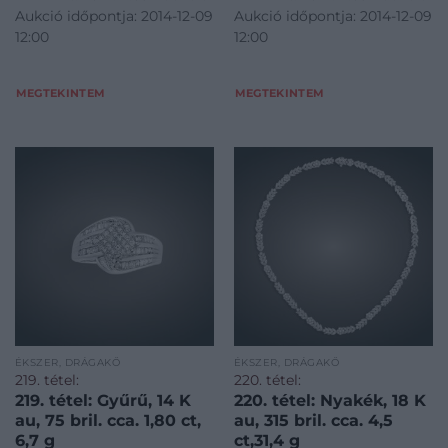
Aukció időpontja: 2014-12-09
Aukció időpontja: 2014-12-09
12:00
12:00
MEGTEKINTEM
MEGTEKINTEM
ÉKSZER, DRÁGAKŐ
ÉKSZER, DRÁGAKŐ
219. tétel:
220. tétel:
219. tétel: Gyűrű, 14 K
220. tétel: Nyakék, 18 K
au, 75 bril. cca. 1,80 ct,
au, 315 bril. cca. 4,5
6,7 g
ct,31,4 g