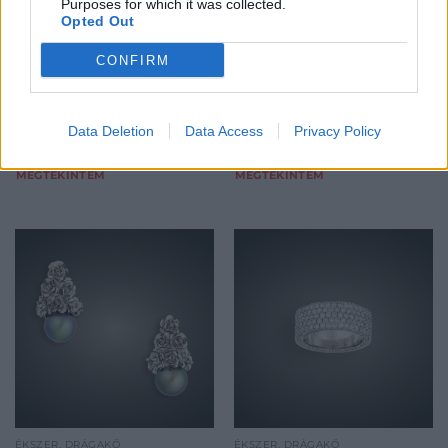
Purposes for which it was collected.
Opted Out
Kikiáltási ár:
850 000
Ft
Kikiáltási ár:
800 000
Ft
Aukció:
Aukció:
CONFIRM
BÁV ZRt. 2014.12.09-i aukció
BÁV ZRt. 2014.12.09-i aukció
Aukció időpontja: 2014-12-09
Aukció időpontja: 2014-12-09
12:00
12:00
Data Deletion
Data Access
Privacy Policy
MEGTEKINTEM
MEGTEKINTEM
ÉKSZER, DRÁGAKŐ
ÉKSZER, DRÁGAKŐ