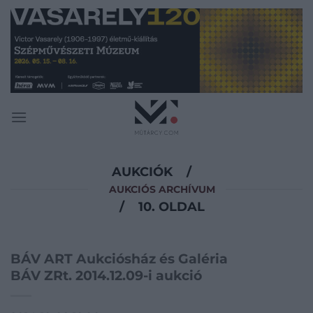
Skip
to
content
AUKCIÓK
/
AUKCIÓS ARCHÍVUM
/
10. OLDAL
BÁV ART Aukciósház és Galéria
BÁV ZRt. 2014.12.09-i aukció