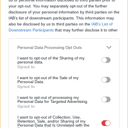
us or personal information disclosed to third parties prior to
Aukció időpontja: 2014-12-09
Aukció időpontja: 2014-12-09
your opt-out. You may separately opt-out of the further
12:00
12:00
disclosure of your personal information by third parties on the
IAB’s list of downstream participants. This information may
also be disclosed by us to third parties on the
IAB’s List of
MEGTEKINTEM
MEGTEKINTEM
Downstream Participants
that may further disclose it to other
third parties.
Personal Data Processing Opt Outs
I want to opt-out of the Sharing of my
personal data.
Opted In
I want to opt-out of the Sale of my
Personal Data.
Opted In
I want to opt-out of processing my
Personal Data for Targeted Advertising.
ÉKSZER, DRÁGAKŐ
ÉKSZER, DRÁGAKŐ
Opted In
229. tétel:
230. tétel:
229. tétel: Függő, pt, 61
230. tétel: Karkötő, 14 K
I want to opt-out of Collection, Use,
bril. cca. 4,40 ct, 25,0 g
au, 263 bril. cca. 6,0 ct,
Retention, Sale, and/or Sharing of my
65,1 g
Personal Data that Is Unrelated with the