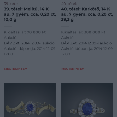
39. tétel:
40. tétel:
39. tétel: Melltű, 14 K
40. tétel: Karkötő, 14 K
au, 7 gyém. cca. 0,20 ct,
au, 7 gyém. cca. 0,20 ct,
10,0 g
39,3 g
Kikiáltási ár:
70 000
Ft
Kikiáltási ár:
300 000
Ft
Aukció:
Aukció:
BÁV ZRt. 2014.12.09-i aukció
BÁV ZRt. 2014.12.09-i aukció
Aukció időpontja: 2014-12-09
Aukció időpontja: 2014-12-09
12:00
12:00
MEGTEKINTEM
MEGTEKINTEM