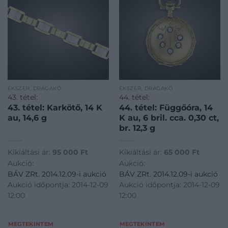
ÉKSZER, DRÁGAKŐ
ÉKSZER, DRÁGAKŐ
43. tétel:
44. tétel:
43. tétel: Karkötő, 14 K
44. tétel: Függőóra, 14
au, 14,6 g
K au, 6 bril. cca. 0,30 ct,
br. 12,3 g
Kikiáltási ár:
95 000
Ft
Kikiáltási ár:
65 000
Ft
Aukció:
Aukció:
BÁV ZRt. 2014.12.09-i aukció
BÁV ZRt. 2014.12.09-i aukció
Aukció időpontja: 2014-12-09
Aukció időpontja: 2014-12-09
12:00
12:00
MEGTEKINTEM
MEGTEKINTEM