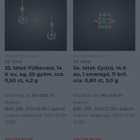
ÉKSZER, DRÁGAKŐ
ÉKSZER, DRÁGAKŐ
33. tétel:
34. tétel:
33. tétel: Fülbevaló, 14
34. tétel: Gyűrű, 14 K
K au, ag, 20 gyém. cca.
au, 1 smaragd, 11 bril.
0,50 ct, 4,2 g
cca. 0,80 ct, 3,0 g
Kikiáltási ár:
50 000
Ft
Kikiáltási ár:
90 000
Ft
Aukció:
Aukció:
BÁV ZRt. 2014.12.09-i aukció
BÁV ZRt. 2014.12.09-i aukció
Aukció időpontja: 2014-12-09
Aukció időpontja: 2014-12-09
12:00
12:00
MEGTEKINTEM
MEGTEKINTEM