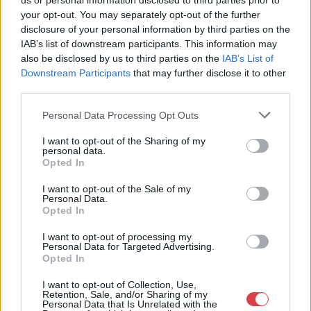
us or personal information disclosed to third parties prior to
BÁV ZRt. 2014.12.09-i aukció
BÁV ZRt. 2014.12.09-i aukció
your opt-out. You may separately opt-out of the further
Aukció időpontja: 2014-12-09
Aukció időpontja: 2014-12-09
disclosure of your personal information by third parties on the
12:00
12:00
IAB’s list of downstream participants. This information may
also be disclosed by us to third parties on the
IAB’s List of
MEGTEKINTEM
MEGTEKINTEM
Downstream Participants
that may further disclose it to other
third parties.
Personal Data Processing Opt Outs
I want to opt-out of the Sharing of my
personal data.
Opted In
I want to opt-out of the Sale of my
Personal Data.
Opted In
I want to opt-out of processing my
Personal Data for Targeted Advertising.
ÉKSZER, DRÁGAKŐ
ÉKSZER, DRÁGAKŐ
Opted In
37. tétel:
38. tétel:
37. tétel: Kitűző, 2 db,
38. tétel: Karkötő, 14 K
I want to opt-out of Collection, Use,
14 K au, ametiszt, zafír,
au, 5 bril. cca. 0,50 ct,
Retention, Sale, and/or Sharing of my
11 gyém. cca. 0,17 ct,
21,6 g
Personal Data that Is Unrelated with the