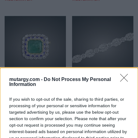
mutargy.com -
Do Not Process My Personal
ÉKSZER, DRÁGAKŐ
ÉKSZER, DRÁGAKŐ
Information
35. tétel:
36. tétel:
35. tétel: Melltű, 14 K
36. tétel: Karkötő, ag, 10
If you wish to opt-out of the sale, sharing to third parties, or
au, ag, 1 smaragd cca.
bril. cca. 1,30 ct, 160
processing of your personal or sensitive information for
14,5 ct, 36 gyém. cca.
gyém. cca. 3,0 ct, 27,2 g
targeted advertising by us, please use the below opt-out
1,0 ct, 14,8 g
section to confirm your selection. Please note that after your
opt-out request is processed you may continue seeing
Kikiáltási ár:
100 000
Ft
Kikiáltási ár:
150 000
Ft
interest-based ads based on personal information utilized by
Aukció:
Aukció: