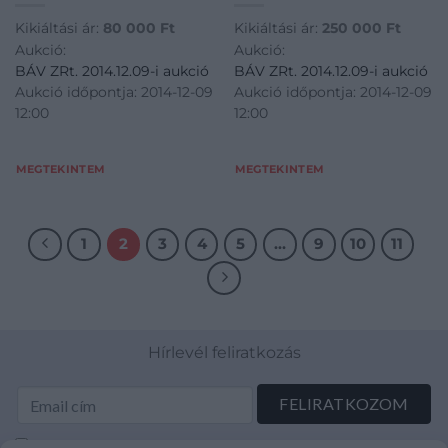
Kikiáltási ár:
80 000
Ft
Kikiáltási ár:
250 000
Ft
Aukció:
Aukció:
BÁV ZRt. 2014.12.09-i aukció
BÁV ZRt. 2014.12.09-i aukció
Aukció időpontja: 2014-12-09
Aukció időpontja: 2014-12-09
12:00
12:00
MEGTEKINTEM
MEGTEKINTEM
1
2
3
4
5
…
9
10
11
Hírlevél feliratkozás
Elolvastam és elfogadom az Adatkezelési tájékoztatót: