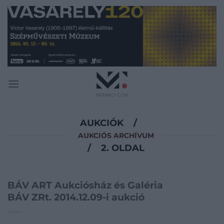
Skip
to
content
AUKCIÓK
/
AUKCIÓS ARCHÍVUM
/
2. OLDAL
BÁV ART Aukciósház és Galéria
BÁV ZRt. 2014.12.09-i aukció