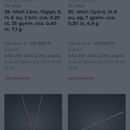
ÉKSZER, DRÁGAKŐ
ÉKSZER, DRÁGAKŐ
29. tétel:
30. tétel:
29. tétel: Lánc, függő, 9,
30. tétel: Gyűrű, 14 K
14 K au, 2 bril. cca. 0,20
au, ag, 7 gyém. cca.
ct, 25 gyém. cca. 0,40
0,30 ct, 4,9 g
ct, 7,1 g
Kikiáltási ár:
120 000
Ft
Kikiáltási ár:
45 000
Ft
Aukció:
Aukció:
BÁV ZRt. 2014.12.09-i aukció
BÁV ZRt. 2014.12.09-i aukció
Aukció időpontja: 2014-12-09
Aukció időpontja: 2014-12-09
12:00
12:00
MEGTEKINTEM
MEGTEKINTEM