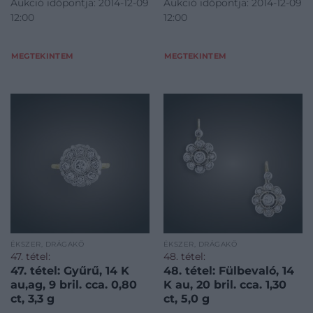
Aukció időpontja: 2014-12-09
Aukció időpontja: 2014-12-09
12:00
12:00
MEGTEKINTEM
MEGTEKINTEM
ÉKSZER, DRÁGAKŐ
ÉKSZER, DRÁGAKŐ
47. tétel:
48. tétel:
47. tétel: Gyűrű, 14 K
48. tétel: Fülbevaló, 14
au,ag, 9 bril. cca. 0,80
K au, 20 bril. cca. 1,30
ct, 3,3 g
ct, 5,0 g