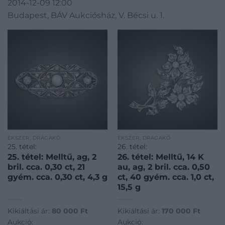
2014-12-09 12:00
Budapest, BÁV Aukciósház, V. Bécsi u. 1.
ÉKSZER, DRÁGAKŐ
ÉKSZER, DRÁGAKŐ
25. tétel:
26. tétel:
25. tétel: Melltű, ag, 2
26. tétel: Melltű, 14 K
bril. cca. 0,30 ct, 21
au, ag, 2 bril. cca. 0,50
gyém. cca. 0,30 ct, 4,3 g
ct, 40 gyém. cca. 1,0 ct,
15,5 g
Kikiáltási ár:
80 000
Ft
Kikiáltási ár:
170 000
Ft
Aukció:
Aukció: