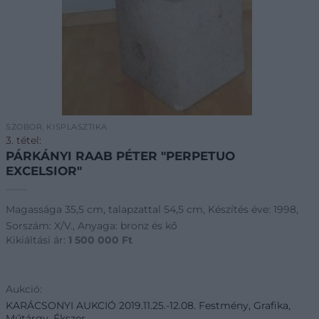
SZOBOR, KISPLASZTIKA
3. tétel:
PÁRKÁNYI RAAB PÉTER "PERPETUO
EXCELSIOR"
Magassága 35,5 cm, talapzattal 54,5 cm, Készítés éve: 1998,
Sorszám: X/V., Anyaga: bronz és kő
Kikiáltási ár:
1 500 000
Ft
Aukció:
KARÁCSONYI AUKCIÓ 2019.11.25.-12.08. Festmény, Grafika,
Műtárgy, Ékszer