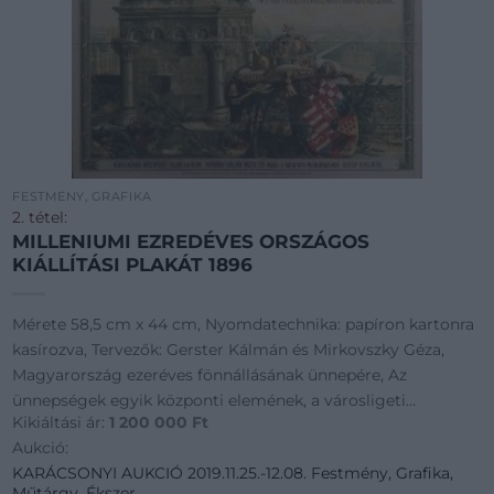
FESTMÉNY, GRAFIKA
2. tétel:
MILLENIUMI EZREDÉVES ORSZÁGOS
KIÁLLÍTÁSI PLAKÁT 1896
Mérete 58,5 cm x 44 cm, Nyomdatechnika: papíron kartonra
kasírozva, Tervezők: Gerster Kálmán és Mirkovszky Géza,
Magyarország ezeréves fönnállásának ünnepére, Az
ünnepségek egyik központi elemének, a városligeti
Kikiáltási ár:
1 200 000
Ft
(budapesti) kiállításnak a hivatalos plaká
Aukció:
KARÁCSONYI AUKCIÓ 2019.11.25.-12.08. Festmény, Grafika,
Műtárgy, Ékszer