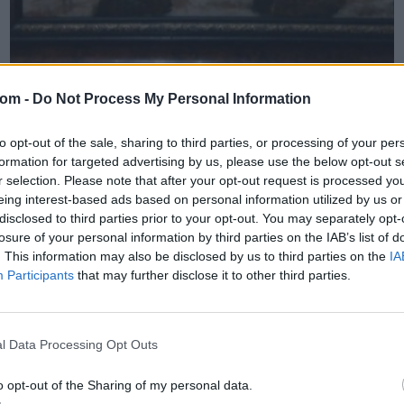
com -
Do Not Process My Personal Information
FESTMÉNY, GRAFIKA
5. tétel:
ABRUDAN PÉTER (1907-1979) Rönkhúzók
to opt-out of the sale, sharing to third parties, or processing of your per
formation for targeted advertising by us, please use the below opt-out s
r selection. Please note that after your opt-out request is processed y
Mérete 63,5 cm*50 cm, Technika: olaj/fa, J.B.F.: ABRUDAN,
eing interest-based ads based on personal information utilized by us or
Kétoldalas festmény, érvényes kiviteli engedéllyel
disclosed to third parties prior to your opt-out. You may separately opt-
rendelkezik
losure of your personal information by third parties on the IAB’s list of
Kikiáltási ár:
600 000
Ft
. This information may also be disclosed by us to third parties on the
IA
Aukció:
Participants
that may further disclose it to other third parties.
KARÁCSONYI AUKCIÓ 2019.11.25.-12.08. Festmény, Grafika,
Műtárgy, Ékszer
Aukció időpontja: 2019-12-08 20:00
l Data Processing Opt Outs
o opt-out of the Sharing of my personal data.
MEGTEKINTEM