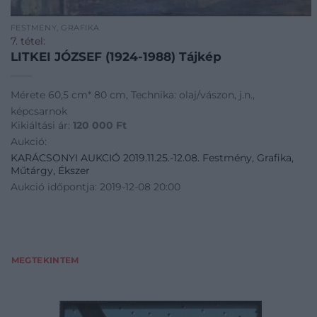
FESTMÉNY, GRAFIKA
7. tétel:
LITKEI JÓZSEF (1924-1988) Tájkép
Mérete 60,5 cm* 80 cm, Technika: olaj/vászon, j.n.,
képcsarnok
Kikiáltási ár:
120 000
Ft
Aukció:
KARÁCSONYI AUKCIÓ 2019.11.25.-12.08. Festmény, Grafika,
Műtárgy, Ékszer
Aukció időpontja: 2019-12-08 20:00
MEGTEKINTEM