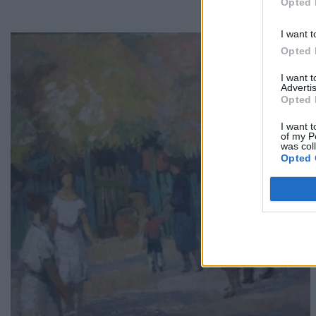
Opted 
I want t
Opted 
I want 
Advertis
Opted 
I want t
of my P
was col
Opted 