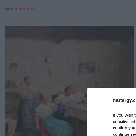
MEGTEKINTEM
mutargy.
If you wish 
sensitive in
confirm you
continue se