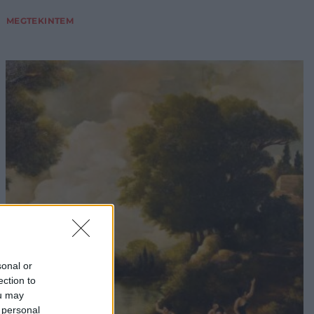
MEGTEKINTEM
sonal or
ection to
ou may
 personal