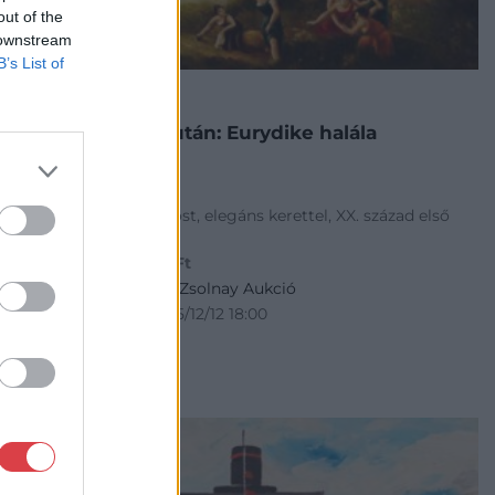
out of the
 downstream
B’s List of
FESTMÉNY, GRAFIKA
150. tétel:
id. Markó Károly után: Eurydike halála
35 x 49,5 cm, Olaj, farost, elegáns kerettel, XX. század első
fele
Kikiáltási ár:
190 000
Ft
Aukció:
Karácsonyi és Zsolnay Aukció
Aukció időpontja: 2025/12/12 18:00
MEGTEKINTEM