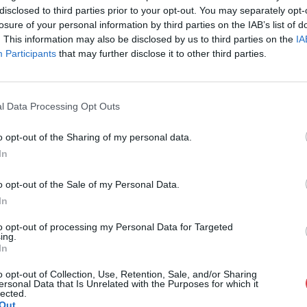
disclosed to third parties prior to your opt-out. You may separately opt-
losure of your personal information by third parties on the IAB’s list of
. This information may also be disclosed by us to third parties on the
IA
Participants
that may further disclose it to other third parties.
FESTMÉNY, GRAFIKA
149. tétel:
Gyertyáni Németh Gyula (1892-1946):
Cserépvásár
l Data Processing Opt Outs
60 x 80 cm, Olaj, vászon, jelezve jobbra lenn, XX. század első
o opt-out of the Sharing of my personal data.
fele
In
Kikiáltási ár:
120 000
Ft
Aukció:
Karácsonyi és Zsolnay Aukció
o opt-out of the Sale of my Personal Data.
Aukció időpontja: 2025/12/12 18:00
In
MEGTEKINTEM
to opt-out of processing my Personal Data for Targeted
ing.
In
o opt-out of Collection, Use, Retention, Sale, and/or Sharing
ersonal Data that Is Unrelated with the Purposes for which it
lected.
Out