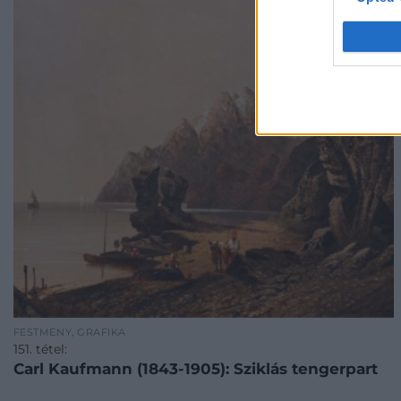
FESTMÉNY, GRAFIKA
151. tétel:
Carl Kaufmann (1843-1905): Sziklás tengerpart