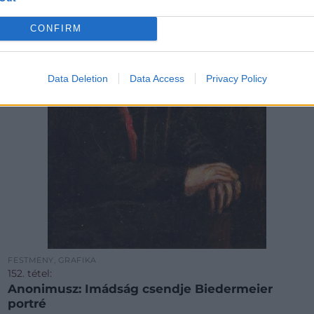
CONFIRM
Data Deletion
Data Access
Privacy Policy
FESTMÉNY, GRAFIKA
152. tétel:
Anonimusz: Imádság csendje Biedermeier
portré