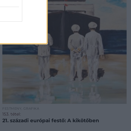
FESTMÉNY, GRAFIKA
153. tétel:
21. századi európai festő: A kikötőben