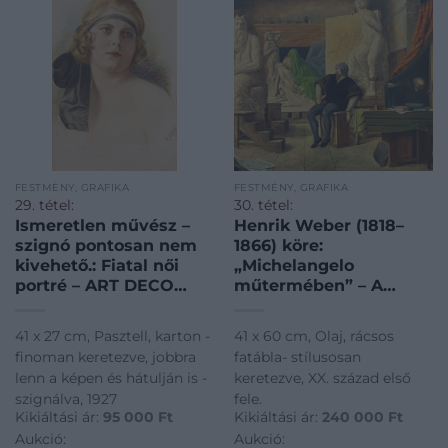
FESTMÉNY, GRAFIKA
FESTMÉNY, GRAFIKA
29. tétel:
30. tétel:
Ismeretlen művész –
Henrik Weber (1818–
szignó pontosan nem
1866) köre:
kivehető.: Fiatal női
„Michelangelo
portré – ART DECO
műtermében” – A
homlokpánttal
megbízó érkezése…
41 x 27 cm, Pasztell, karton -
41 x 60 cm, Olaj, rácsos
finoman keretezve, jobbra
fatábla- stílusosan
lenn a képen és hátulján is -
keretezve, XX. század első
szignálva, 1927
fele.
Kikiáltási ár:
95 000
Ft
Kikiáltási ár:
240 000
Ft
Aukció:
Aukció: