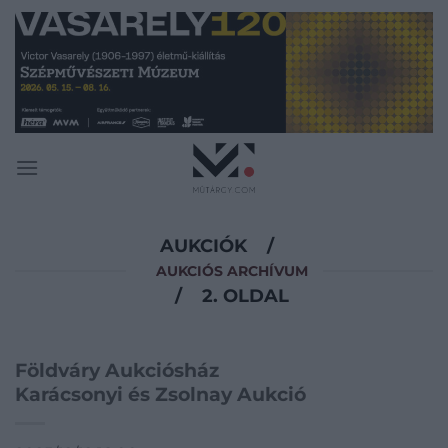
Skip
to
content
AUKCIÓK
/
AUKCIÓS ARCHÍVUM
/
2. OLDAL
Földváry Aukciósház
Karácsonyi és Zsolnay Aukció