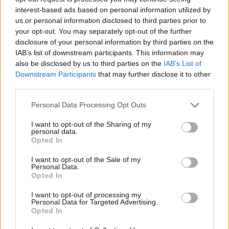
Sugár Gábor, 2011
Gábor, 2011
interest-based ads based on personal information utilized by
Kikiáltási ár:
95 000
Ft
Kikiáltási ár:
95 000
Ft
us or personal information disclosed to third parties prior to
Aukció:
Aukció:
your opt-out. You may separately opt-out of the further
Karácsonyi és Zsolnay
Karácsonyi és Zsolnay
disclosure of your personal information by third parties on the
Aukció
Aukció
IAB’s list of downstream participants. This information may
Aukció időpontja: 2025/12/12
Aukció időpontja: 2025/12/12
also be disclosed by us to third parties on the
IAB’s List of
18:00
18:00
Downstream Participants
that may further disclose it to other
third parties.
MEGTEKINTEM
MEGTEKINTEM
Personal Data Processing Opt Outs
I want to opt-out of the Sharing of my
personal data.
Opted In
I want to opt-out of the Sale of my
Personal Data.
Opted In
I want to opt-out of processing my
Personal Data for Targeted Advertising.
Opted In
FESTMÉNY, GRAFIKA
FESTMÉNY, GRAFIKA