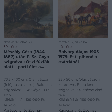
FESTMÉNY, GRAFIKA
FESTMÉNY, GRAFIKA
39. tétel:
40. tétel:
Mészöly Géza (1844–
Bolváry Alajos 1905 –
1887) után F. Sz. Góya
1979: Esti pihenő a
szignóval: Őszi fűzfák
csárdánál
alatt – parti élet a
nyugodt víznél
70,5 x 100 cm, Olaj, vászon
35 x 50 cm, Olaj, vászon
(felújításra szorul), Balra lent
keretezve, Balra lenn
szignálva: F. Sz. Góya 1897,
szignálva, XX. század első
1897
fele
Kikiáltási ár:
120 000
Ft
Kikiáltási ár:
160 000
Ft
Aukció:
Aukció:
Karácsonyi és Zsolnay
Karácsonyi és Zsolnay