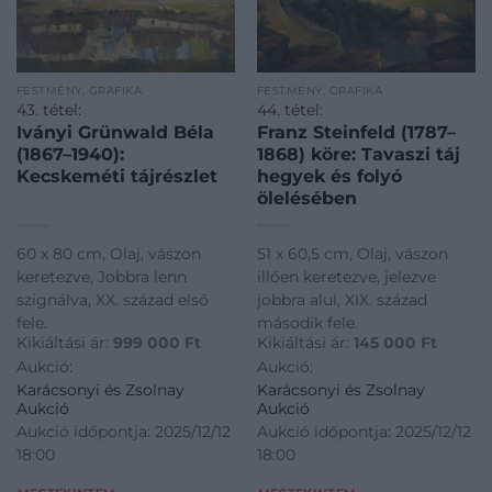
FESTMÉNY, GRAFIKA
FESTMÉNY, GRAFIKA
43. tétel:
44. tétel:
Iványi Grünwald Béla
Franz Steinfeld (1787–
(1867–1940):
1868) köre: Tavaszi táj
Kecskeméti tájrészlet
hegyek és folyó
ölelésében
60 x 80 cm, Olaj, vászon
51 x 60,5 cm, Olaj, vászon
keretezve, Jobbra lenn
illően keretezve, jelezve
szignálva, XX. század első
jobbra alul, XIX. század
fele.
második fele.
Kikiáltási ár:
999 000
Ft
Kikiáltási ár:
145 000
Ft
Aukció:
Aukció:
Karácsonyi és Zsolnay
Karácsonyi és Zsolnay
Aukció
Aukció
Aukció időpontja: 2025/12/12
Aukció időpontja: 2025/12/12
18:00
18:00