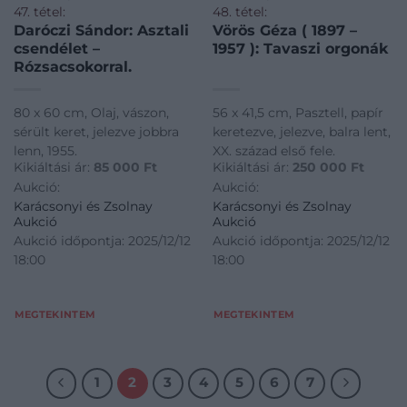
47. tétel:
48. tétel:
Daróczi Sándor: Asztali
Vörös Géza ( 1897 –
csendélet –
1957 ): Tavaszi orgonák
Rózsacsokorral.
80 x 60 cm, Olaj, vászon,
56 x 41,5 cm, Pasztell, papír
sérült keret, jelezve jobbra
keretezve, jelezve, balra lent,
lenn, 1955.
XX. század első fele.
Kikiáltási ár:
85 000
Ft
Kikiáltási ár:
250 000
Ft
Aukció:
Aukció:
Karácsonyi és Zsolnay
Karácsonyi és Zsolnay
Aukció
Aukció
Aukció időpontja: 2025/12/12
Aukció időpontja: 2025/12/12
18:00
18:00
MEGTEKINTEM
MEGTEKINTEM
1
2
3
4
5
6
7