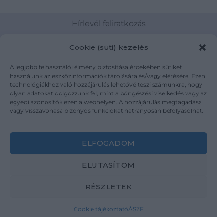
Hírlevél feliratkozás
Cookie (süti) kezelés
A legjobb felhasználói élmény biztosítása érdekében sütiket
Elolvastam és elfogadom az Adatkezelési tájékoztatót:
használunk az eszközinformációk tárolására és/vagy elérésére. Ezen
mutargy.com/adatkezelesi-tajekoztato/
technológiákhoz való hozzájárulás lehetővé teszi számunkra, hogy
olyan adatokat dolgozzunk fel, mint a böngészési viselkedés vagy az
egyedi azonosítók ezen a webhelyen. A hozzájárulás megtagadása
Rólunk
Áraink
vagy visszavonása bizonyos funkciókat hátrányosan befolyásolhat.
Médiaajánlat
ÁSZF
Karrier
Adatvédelem
Kapcsolat
Impresszum
ELFOGADOM
ELUTASÍTOM
Kövesse a műtárgy.com-ot
RÉSZLETEK
Cookie tájékoztató
ÁSZF