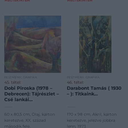
MEGTEKINTEM
MEGTEKINTEM
FESTMÉNY, GRAFIKA
FESTMÉNY, GRAFIKA
45. tétel:
46. tétel:
Dobi Piroska (1978 –
Darabont Tamás ( 1930
Debrecen): Tájrészlet –
– ): Titkaink…
Csé lankái…
60 x 80,5 cm, Olaj, karton
170 x 98 cm, Akril, karton
keretezve, XX. század
keretezve, jelezve jobbra
második fele.
lenn, 1973