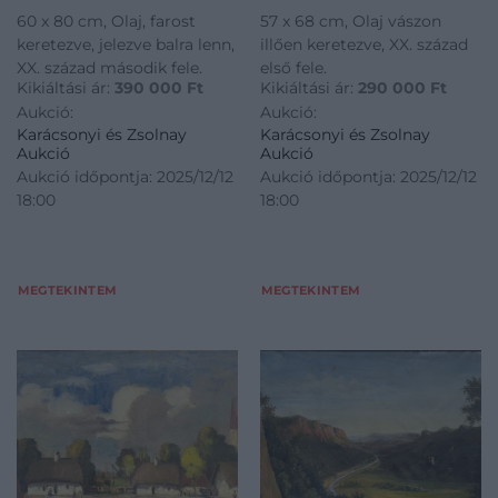
60 x 80 cm, Olaj, farost
57 x 68 cm, Olaj vászon
keretezve, jelezve balra lenn,
illően keretezve, XX. század
XX. század második fele.
első fele.
Kikiáltási ár:
390 000
Ft
Kikiáltási ár:
290 000
Ft
Aukció:
Aukció:
Karácsonyi és Zsolnay
Karácsonyi és Zsolnay
Aukció
Aukció
Aukció időpontja: 2025/12/12
Aukció időpontja: 2025/12/12
18:00
18:00
MEGTEKINTEM
MEGTEKINTEM