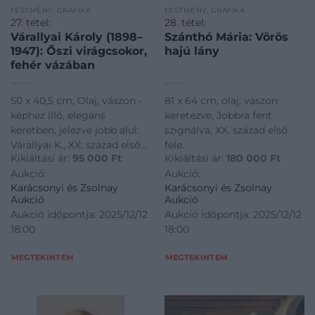
FESTMÉNY, GRAFIKA
FESTMÉNY, GRAFIKA
27. tétel:
28. tétel:
Várallyai Károly (1898–
Szánthó Mária: Vörös
1947): Őszi virágcsokor,
hajú lány
fehér vázában
50 x 40,5 cm, Olaj, vászon -
81 x 64 cm, olaj, vászon
képhez illő, elegáns
keretezve, Jobbra fent
keretben, jelezve jobb alul:
szignálva, XX. század első
Várallyai K., XX: század első
fele.
Kikiáltási ár:
95 000
Ft
Kikiáltási ár:
180 000
Ft
fele
Aukció:
Aukció:
Karácsonyi és Zsolnay
Karácsonyi és Zsolnay
Aukció
Aukció
Aukció időpontja: 2025/12/12
Aukció időpontja: 2025/12/12
18:00
18:00
MEGTEKINTEM
MEGTEKINTEM