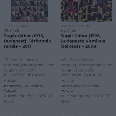
FESTMÉNY, GRAFIKA
FESTMÉNY, GRAFIKA
33. tétel:
34. tétel:
Sugár Gábor (1976,
Sugár Gábor (1976,
Budapest): Térformák
Budapest): Ritmikus
rendje – 2011
ölelkezés – 2008
70 x 50 cm, Karton,
50 x 70 cm, Karton,
tempera, jelezve jobbra lenn:
tempera, jelezve jobbra lenn:
Sugár Gábor, 2011
Sugár Gábor, 2008
Kikiáltási ár:
95 000
Ft
Kikiáltási ár:
85 000
Ft
Aukció:
Aukció:
Karácsonyi és Zsolnay
Karácsonyi és Zsolnay
Aukció
Aukció
Aukció időpontja: 2025/12/12
Aukció időpontja: 2025/12/12
18:00
18:00