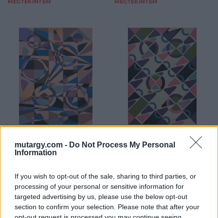
MEGTEKINTEM
MEGTEKINTEM
FESTMÉNY, GRAFIKA
FESTMÉNY, GRAFIKA
35. tétel:
36. tétel:
mutargy.com -
Do Not Process My Personal
Sugár Gábor (1976,
Sugár Gábor (1976,
Information
Budapest): Absztrakt
Budapest):
találkozás – 2011
Kaleidoszkóp a
If you wish to opt-out of the sale, sharing to third parties, or
diagonál rácsban
processing of your personal or sensitive information for
targeted advertising by us, please use the below opt-out
70 x 50 cm, Karton,
70 x 50 cm, Karton, Pasztell,
section to confirm your selection. Please note that after your
tempera., jelezve jobb lenn:
jelezve jobb alul: Sugár
opt-out request is processed you may continue seeing