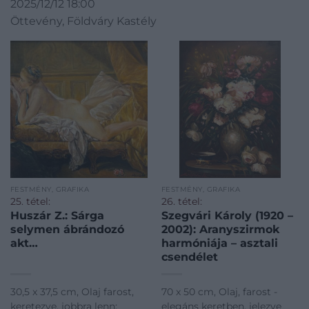
2025/12/12 18:00
Öttevény, Földváry Kastély
FESTMÉNY, GRAFIKA
FESTMÉNY, GRAFIKA
25. tétel:
26. tétel:
Huszár Z.: Sárga
Szegvári Károly (1920 –
selymen ábrándozó
2002): Aranyszirmok
akt…
harmóniája – asztali
csendélet
30,5 x 37,5 cm, Olaj farost,
70 x 50 cm, Olaj, farost -
keretezve, jobbra lenn:
elegáns keretben, jelezve