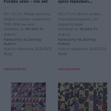
Fürdés után – női akt
spicc lépésben…
53 × 22 cm, Mázas kerámia,
50 x 17 cm, Bronz szobor,
Szignó a szobor talapzaton,
márványtalapzaton, 20.
1930–1940-es évek
század közepe
Kikiáltási ár:
90 000
Ft
Kikiáltási ár:
95 000
Ft
Aukció:
Aukció:
Karácsonyi és Zsolnay
Karácsonyi és Zsolnay
Aukció
Aukció
Aukció időpontja: 2025/12/12
Aukció időpontja: 2025/12/12
18:00
18:00
MEGTEKINTEM
MEGTEKINTEM