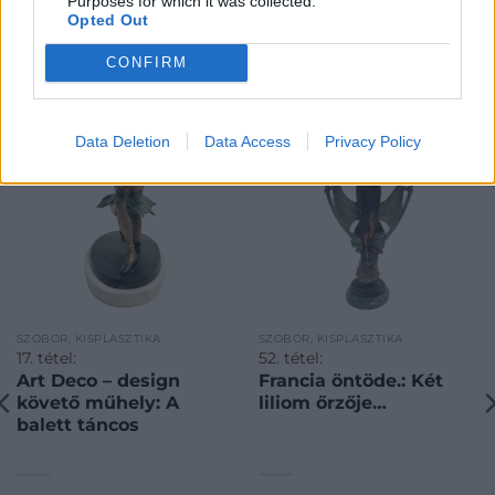
Purposes for which it was collected.
Opted Out
KAPCSOLÓDÓ MŰTÁRGYAK
CONFIRM
Data Deletion
Data Access
Privacy Policy
SZOBOR, KISPLASZTIKA
SZOBOR, KISPLASZTIKA
17. tétel:
52. tétel:
Art Deco – design
Francia öntöde.: Két
követő műhely: A
liliom őrzője…
balett táncos