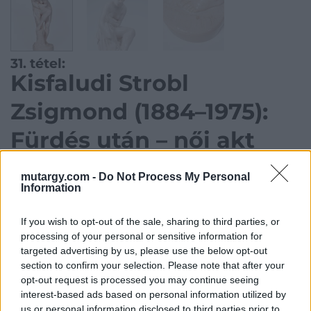
31. tétel:
Kisfaludi Strobl
Zsigmond (1884–1975):
Fürdés után – női akt
mutargy.com -
Do Not Process My Personal
53 × 22 cm, Mázas kerámia, Szignó a szobor
Information
talapzaton, 1930–1940-es évek
If you wish to opt-out of the sale, sharing to third parties, or
Kategória:
Szobor, kisplasztika
processing of your personal or sensitive information for
targeted advertising by us, please use the below opt-out
Kikiáltási ár:
90 000
Ft
section to confirm your selection. Please note that after your
opt-out request is processed you may continue seeing
Aukció adatai
interest-based ads based on personal information utilized by
us or personal information disclosed to third parties prior to