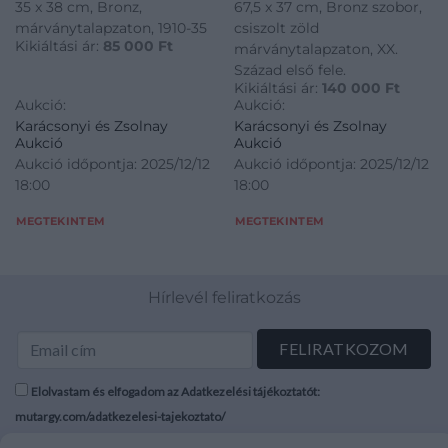
35 x 38 cm, Bronz,
67,5 x 37 cm, Bronz szobor,
márványtalapzaton, 1910-35
csiszolt zöld
Kikiáltási ár:
85 000
Ft
márványtalapzaton, XX.
Század első fele.
Kikiáltási ár:
140 000
Ft
Aukció:
Aukció:
Karácsonyi és Zsolnay
Karácsonyi és Zsolnay
Aukció
Aukció
Aukció időpontja: 2025/12/12
Aukció időpontja: 2025/12/12
18:00
18:00
MEGTEKINTEM
MEGTEKINTEM
Hírlevél feliratkozás
Elolvastam és elfogadom az Adatkezelési tájékoztatót:
mutargy.com/adatkezelesi-tajekoztato/