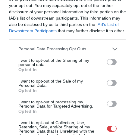
Aukció neve:
Karácsonyi és Zsolnay Aukció
your opt-out. You may separately opt-out of the further
disclosure of your personal information by third parties on the
Aukció dátuma: 2025.12.12
IAB’s list of downstream participants. This information may
Aukció ideje: 18:00
also be disclosed by us to third parties on the
IAB’s List of
Downstream Participants
that may further disclose it to other
Aukció helye: Öttevény, Földváry Kastély
third parties.
Tételszám: 31
Personal Data Processing Opt Outs
Eladó adatai
I want to opt-out of the Sharing of my
personal data.
Opted In
Eladó:
Földváry Aukciósház
Weboldal:
I want to opt-out of the Sale of my
https://foldvaryaukcio.hu/
Personal Data.
Opted In
GALÉRIA TOVÁBBI MŰTÁRGYAI
I want to opt-out of processing my
Personal Data for Targeted Advertising.
Opted In
I want to opt-out of Collection, Use,
Retention, Sale, and/or Sharing of my
Personal Data that Is Unrelated with the