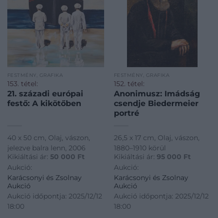
FESTMÉNY, GRAFIKA
FESTMÉNY, GRAFIKA
153. tétel:
152. tétel:
21. századi európai
Anonimusz: Imádság
festő: A kikötőben
csendje Biedermeier
portré
40 x 50 cm, Olaj, vászon,
26,5 x 17 cm, Olaj, vászon,
jelezve balra lenn, 2006
1880–1910 körül
Kikiáltási ár:
50 000
Ft
Kikiáltási ár:
95 000
Ft
Aukció:
Aukció:
Karácsonyi és Zsolnay
Karácsonyi és Zsolnay
Aukció
Aukció
Aukció időpontja: 2025/12/12
Aukció időpontja: 2025/12/12
18:00
18:00