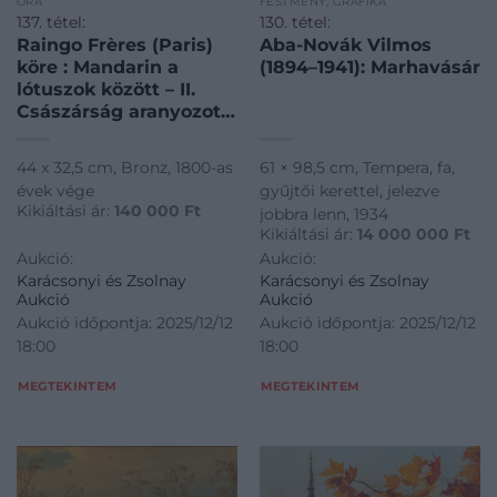
ÓRA
FESTMÉNY, GRAFIKA
137. tétel:
130. tétel:
Raingo Frères (Paris)
Aba-Novák Vilmos
köre : Mandarin a
(1894–1941): Marhavásár
lótuszok között – II.
Császárság aranyozott
kandallóóra
44 x 32,5 cm, Bronz, 1800-as
61 × 98,5 cm, Tempera, fa,
évek vége
gyűjtői kerettel, jelezve
Kikiáltási ár:
140 000
Ft
jobbra lenn, 1934
Kikiáltási ár:
14 000 000
Ft
Aukció:
Aukció:
Karácsonyi és Zsolnay
Karácsonyi és Zsolnay
Aukció
Aukció
Aukció időpontja: 2025/12/12
Aukció időpontja: 2025/12/12
18:00
18:00
MEGTEKINTEM
MEGTEKINTEM