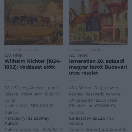
FESTMÉNY, GRAFIKA
FESTMÉNY, GRAFIKA
129. tétel:
128. tétel:
Wilhelm Richter (1824-
Ismeretlen 20. századi
1892): Vadászat előtt
magyar festő: Budavári
utca részlet
56 x 80 cm, Akvarell, papír,
45 x 60 cm, Olaj, vászon,
jelezve jobbra lenn, 1850-70
képhez illeszkedő kerettel,
körül
XX. század második fele
Kikiáltási ár:
380 000
Ft
Kikiáltási ár:
65 000
Ft
Aukció:
Aukció:
Karácsonyi és Zsolnay
Karácsonyi és Zsolnay
Aukció
Aukció
Aukció időpontja: 2025/12/12
Aukció időpontja: 2025/12/12