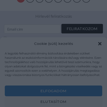
Hírlevél feliratkozás
Elolvastam és elfogadom az Adatkezelési tájékoztatót:
Cookie (süti) kezelés
mutargy.com/adatkezelesi-tajekoztato/
A legjobb felhasználói élmény biztosítása érdekében sütiket
Rólunk
Áraink
használunk az eszközinformációk tárolására és/vagy elérésére. Ezen
technológiákhoz való hozzájárulás lehetővé teszi számunkra, hogy
Médiaajánlat
ÁSZF
olyan adatokat dolgozzunk fel, mint a böngészési viselkedés vagy az
Karrier
Adatvédelem
egyedi azonosítók ezen a webhelyen. A hozzájárulás megtagadása
Kapcsolat
Impresszum
vagy visszavonása bizonyos funkciókat hátrányosan befolyásolhat.
Kövesse a műtárgy.com-ot
ELFOGADOM
ELUTASÍTOM