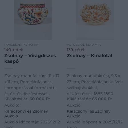
PORCELÁN, KERÁMIA
PORCELÁN, KERÁMIA
140. tétel:
139. tétel:
Zsolnay – Virágdíszes
Zsolnay – Kínálótál
kaspó
Zsolnay manufaktúra, 11 x 17
Zsolnay manufaktúra, 9,5 x
x 11 cm, Porcelánfajansz,
23 cm, Porcelánfajansz, ívelt
korongozással formázott,
szélhajtásokkal,
áttört és diszfestéssel
díszfestéssel, 1885-1890
Kikiáltási ár:
60 000
Ft
Kikiáltási ár:
65 000
Ft
gazdag, 1873 - 1882
Aukció:
Aukció:
Karácsonyi és Zsolnay
Karácsonyi és Zsolnay
Aukció
Aukció
Aukció időpontja: 2025/12/12
Aukció időpontja: 2025/12/12
18:00
18:00