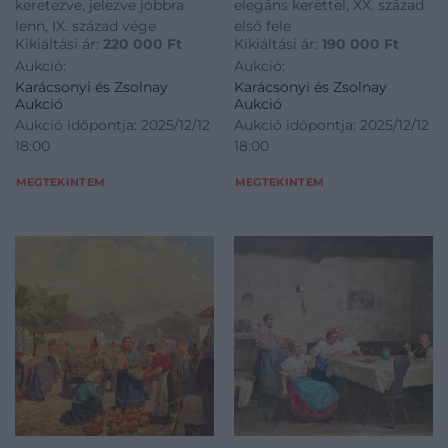
keretezve, jelezve jobbra
elegáns kerettel, XX. század
lenn, IX. század vége
első fele
Kikiáltási ár:
220 000
Ft
Kikiáltási ár:
190 000
Ft
Aukció:
Aukció:
Karácsonyi és Zsolnay
Karácsonyi és Zsolnay
Aukció
Aukció
Aukció időpontja: 2025/12/12
Aukció időpontja: 2025/12/12
18:00
18:00
MEGTEKINTEM
MEGTEKINTEM