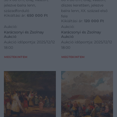
jelezve balra lenn,
díszes keretben, jelezve
századforduló
balra lenn, XX. század első
Kikiáltási ár:
650 000
Ft
fele
Kikiáltási ár:
120 000
Ft
Aukció:
Aukció:
Karácsonyi és Zsolnay
Karácsonyi és Zsolnay
Aukció
Aukció
Aukció időpontja: 2025/12/12
Aukció időpontja: 2025/12/12
18:00
18:00
MEGTEKINTEM
MEGTEKINTEM