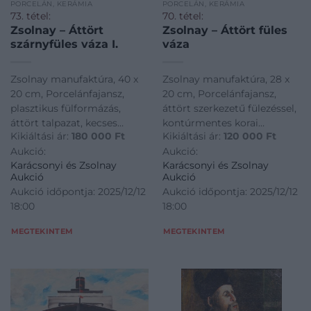
PORCELÁN, KERÁMIA
PORCELÁN, KERÁMIA
73. tétel:
70. tétel:
Zsolnay – Áttört
Zsolnay – Áttört füles
szárnyfüles váza I.
váza
Zsolnay manufaktúra, 40 x
Zsolnay manufaktúra, 28 x
20 cm, Porcelánfajansz,
20 cm, Porcelánfajansz,
plasztikus fülformázás,
áttört szerkezetű fülezéssel,
áttört talpazat, kecses
kontúrmentes korai
Kikiáltási ár:
180 000
Ft
Kikiáltási ár:
120 000
Ft
formakorongozás, orientális
díszfestéssel, 1885-1895
Aukció:
Aukció:
motívumokkal díszfestve,
Karácsonyi és Zsolnay
Karácsonyi és Zsolnay
1885-1890
Aukció
Aukció
Aukció időpontja: 2025/12/12
Aukció időpontja: 2025/12/12
18:00
18:00
MEGTEKINTEM
MEGTEKINTEM