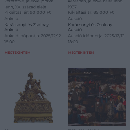
keretezve, jelezve jobbra
keretben, jelezve balra lenn,
lenn, XX. század eleje
1937
Kikiáltási ár:
90 000
Ft
Kikiáltási ár:
85 000
Ft
Aukció:
Aukció:
Karácsonyi és Zsolnay
Karácsonyi és Zsolnay
Aukció
Aukció
Aukció időpontja: 2025/12/12
Aukció időpontja: 2025/12/12
18:00
18:00
MEGTEKINTEM
MEGTEKINTEM