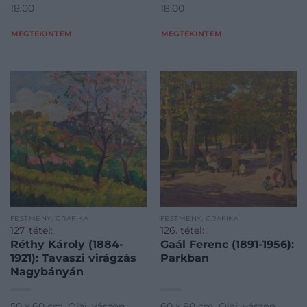
18:00
18:00
MEGTEKINTEM
MEGTEKINTEM
FESTMÉNY, GRAFIKA
FESTMÉNY, GRAFIKA
127. tétel:
126. tétel:
Réthy Károly (1884-
Gaál Ferenc (1891-1956):
1921): Tavaszi virágzás
Parkban
Nagybányán
50 x 60 cm, Olaj, vászon,
60 x 80 cm, Olaj, vászon,