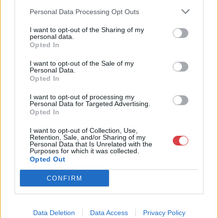
Personal Data Processing Opt Outs
I want to opt-out of the Sharing of my
personal data.
Opted In
I want to opt-out of the Sale of my
Personal Data.
FESTMÉNY, GRAFIKA
FESTMÉNY, GRAFIKA
Opted In
147. tétel:
146. tétel:
Szakáts Antal: Falusi
Ujváry Ignác (1860-
I want to opt-out of processing my
udvarház
1927): Napfényes utca
Personal Data for Targeted Advertising.
Opted In
51 x 61 cm, Olaj, vászon,
37,5 x 55 cm, Olaj, vászon,
I want to opt-out of Collection, Use,
Retention, Sale, and/or Sharing of my
keretezve, jelezve jobbra
keretezve, jelezve balra lenn,
Personal Data that Is Unrelated with the
lenn, 1969
XX. század első fele
Purposes for which it was collected.
Kikiáltási ár:
60 000
Ft
Kikiáltási ár:
65 000
Ft
Opted Out
Aukció:
Aukció:
Karácsonyi és Zsolnay
Karácsonyi és Zsolnay
CONFIRM
Aukció
Aukció
Aukció időpontja: 2025/12/12
Aukció időpontja: 2025/12/12
18:00
18:00
Data Deletion
Data Access
Privacy Policy