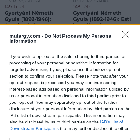
FESTMÉNY, GRAFIKA
FESTMÉNY, GRAFIKA
149. tétel:
148. tétel:
Gyertyáni Németh
Gyertyáni Németh
Gyula (1892-1946):
Gyula (1892-1946): Esti
Cserépvásár
beszélgetés
mutargy.com -
Do Not Process My Personal
Information
60 x 80 cm, Olaj, vászon,
60 x 80 cm, Olaj, vászon,
jelezve jobbra lenn, XX.
keretezve, jelezve jobbra
század első fele
lenn, 1932
If you wish to opt-out of the sale, sharing to third parties, or
Kikiáltási ár:
120 000
Ft
Kikiáltási ár:
65 000
Ft
processing of your personal or sensitive information for
Aukció:
Aukció:
targeted advertising by us, please use the below opt-out
Karácsonyi és Zsolnay
Karácsonyi és Zsolnay
section to confirm your selection. Please note that after your
Aukció
Aukció
opt-out request is processed you may continue seeing
Aukció időpontja: 2025/12/12
Aukció időpontja: 2025/12/12
interest-based ads based on personal information utilized by
18:00
18:00
us or personal information disclosed to third parties prior to
your opt-out. You may separately opt-out of the further
MEGTEKINTEM
MEGTEKINTEM
disclosure of your personal information by third parties on the
IAB’s list of downstream participants. This information may
also be disclosed by us to third parties on the
IAB’s List of
Downstream Participants
that may further disclose it to other
third parties.