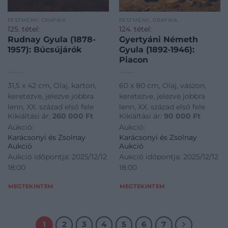
FESTMÉNY, GRAFIKA
FESTMÉNY, GRAFIKA
125. tétel:
124. tétel:
Rudnay Gyula (1878-
Gyertyáni Németh
1957): Búcsújárók
Gyula (1892-1946):
Piacon
31,5 x 42 cm, Olaj, karton,
60 x 80 cm, Olaj, vászon,
keretezve, jelezve jobbra
keretezve, jelezve jobbra
lenn, XX. század első fele
lenn, XX. század első fele
Kikiáltási ár:
260 000
Ft
Kikiáltási ár:
90 000
Ft
Aukció:
Aukció:
Karácsonyi és Zsolnay
Karácsonyi és Zsolnay
Aukció
Aukció
Aukció időpontja: 2025/12/12
Aukció időpontja: 2025/12/12
18:00
18:00
MEGTEKINTEM
MEGTEKINTEM
1
2
3
4
5
6
7