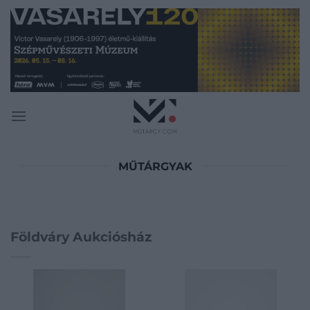
Skip
to
content
MŰTÁRGYAK
Földváry Aukciósház