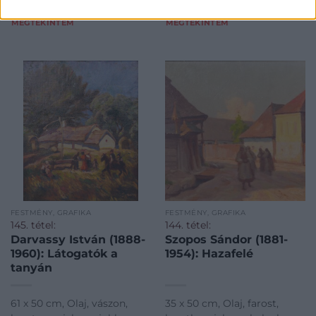
MEGTEKINTEM
MEGTEKINTEM
FESTMÉNY, GRAFIKA
FESTMÉNY, GRAFIKA
145. tétel:
144. tétel:
Darvassy István (1888-
Szopos Sándor (1881-
1960): Látogatók a
1954): Hazafelé
tanyán
61 x 50 cm, Olaj, vászon,
35 x 50 cm, Olaj, farost,